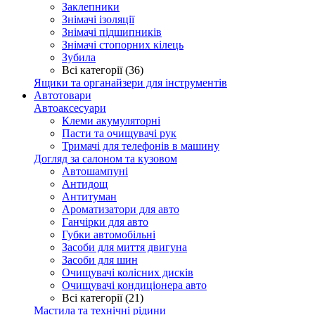
Заклепники
Знімачі ізоляції
Знімачі підшипників
Знімачі стопорних кілець
Зубила
Всі категорії (36)
Ящики та органайзери для інструментів
Автотовари
Автоаксесуари
Клеми акумуляторні
Пасти та очищувачі рук
Тримачі для телефонів в машину
Догляд за салоном та кузовом
Автошампуні
Антидощ
Антитуман
Ароматизатори для авто
Ганчірки для авто
Губки автомобільні
Засоби для миття двигуна
Засоби для шин
Очищувачі колісних дисків
Очищувачі кондиціонера авто
Всі категорії (21)
Мастила та технічні рідини