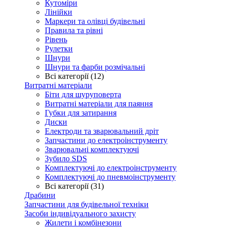
Кутоміри
Лінійки
Маркери та олівці будівельні
Правила та рівні
Рівень
Рулетки
Шнури
Шнури та фарби розмічальні
Всі категорії (12)
Витратні матеріали
Біти для шуруповерта
Витратні матеріали для паяння
Губки для затирання
Диски
Електроди та зварювальний дріт
Запчастини до електроінструменту
Зварювальні комплектуючі
Зубило SDS
Комплектуючі до електроінструменту
Комплектуючі до пневмоінструменту
Всі категорії (31)
Драбини
Запчастини для будівельної техніки
Засоби індивідуального захисту
Жилети і комбінезони