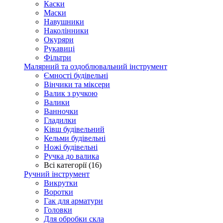
Каски
Маски
Навушники
Наколінники
Окуряри
Рукавиці
Фільтри
Малярний та оздоблювальний інструмент
Ємності будівельні
Вінчики та міксери
Валик з ручкою
Валики
Ванночки
Гладилки
Ківш будівельний
Кельми будівельні
Ножі будівельні
Ручка до валика
Всі категорії (16)
Ручний інструмент
Викрутки
Воротки
Гак для арматури
Головки
Для обробки скла