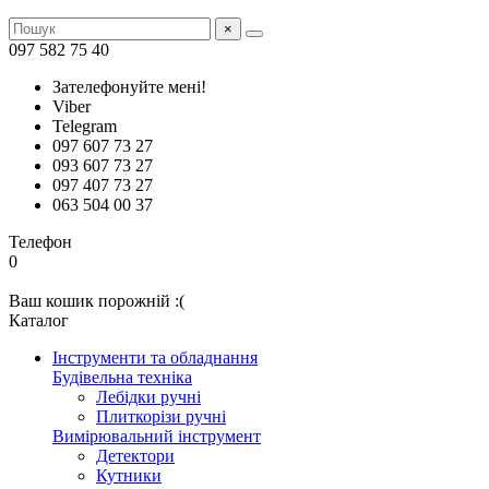
×
097 582 75 40
Зателефонуйте мені!
Viber
Telegram
097 607 73 27
093 607 73 27
097 407 73 27
063 504 00 37
Телефон
0
Ваш кошик порожній :(
Каталог
Інструменти та обладнання
Будівельна техніка
Лебідки ручні
Плиткорізи ручні
Вимірювальний інструмент
Детектори
Кутники