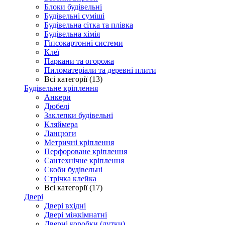
Блоки будівельні
Будівельні суміші
Будівельна сітка та плівка
Будівельна хімія
Гіпсокартонні системи
Клеї
Паркани та огорожа
Пиломатеріали та деревні плити
Всі категорії (13)
Будівельне кріплення
Анкери
Дюбелі
Заклепки будівельні
Кляймера
Ланцюги
Метричні кріплення
Перфороване кріплення
Сантехнічне кріплення
Скоби будівельні
Стрічка клейка
Всі категорії (17)
Двері
Двері вхідні
Двері міжкімнатні
Дверні коробки (лутки)