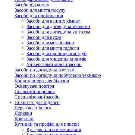
Засоби від комах
Засоби для миття посуду
Засоби для прибирання
Засоби для ванних кімнат
Засоби для догляду за меблями
Засоби для догляду за унітазом
Засоби для кухні
Засоби для миття вікон
Засоби для миття підлоги
Засоби для прочищення труб
Засоби для чищення килимів
Універсальні миючі засоби
Засоби по догляду за взуттям
Засоби по догляду за побутовою технікою
Кондиціонери для білизни
Освіжувачі повітря
Пральний порошок
Спеціалізовані засоби
Покриття для підлоги
Дерев'яна підлога
Доріжки
Ковролін
Кутники та профілі для плитки
Кут для плитки металевий
Кут для плитки пластик