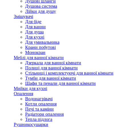
Душові шланги
Душова система
Лійки для душу
Змішувачі
Для біде
Для ванни
Для душа
Для кухні
Для умивальника
Крани побутові
Монокран
Меблі для ванної кімнати
Дзеркала для ванної кімнати
Полиці для ванної кімнати
Стільниці і комплектуючі для ванної кімнати
Тумби для ванної кімнати
Шафи та пенали для ванної кімнати
Мийки для кухні
Опалення
Водонагрівачі
Котли опалення
Печі та каміни
Радіатори опалення
Тепла підлога
Рушникосушарки