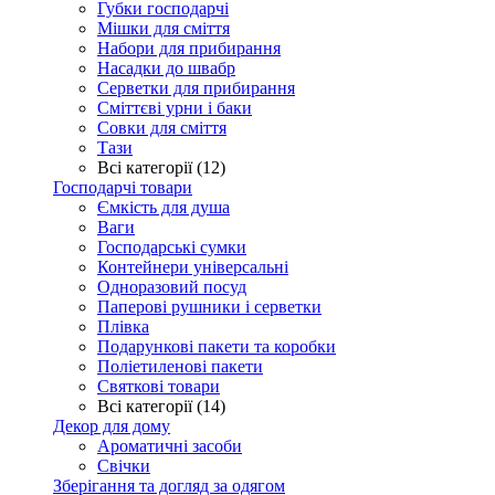
Губки господарчі
Мішки для сміття
Набори для прибирання
Насадки до швабр
Серветки для прибирання
Сміттєві урни і баки
Совки для сміття
Тази
Всі категорії (12)
Господарчі товари
Ємкість для душа
Ваги
Господарські сумки
Контейнери універсальні
Одноразовий посуд
Паперові рушники і серветки
Плівка
Подарункові пакети та коробки
Поліетиленові пакети
Святкові товари
Всі категорії (14)
Декор для дому
Ароматичні засоби
Свічки
Зберігання та догляд за одягом