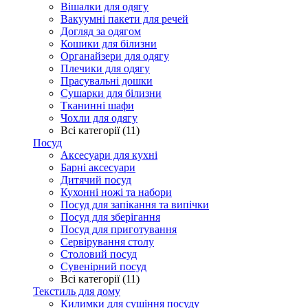
Вішалки для одягу
Вакуумні пакети для речей
Догляд за одягом
Кошики для білизни
Органайзери для одягу
Плечики для одягу
Прасувальні дошки
Сушарки для білизни
Тканинні шафи
Чохли для одягу
Всі категорії (11)
Посуд
Аксесуари для кухні
Барні аксесуари
Дитячий посуд
Кухонні ножі та набори
Посуд для запікання та випічки
Посуд для зберігання
Посуд для приготування
Сервірування столу
Столовий посуд
Сувенірний посуд
Всі категорії (11)
Текстиль для дому
Килимки для сушіння посуду