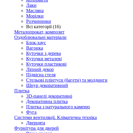
Лаки
Масляна
Морілки
Розчинники
Всі категорії (16)
Металопрокат, композит
Оздоблювальні матеріали
Блок-хаус
Вагонка
Куточки з дерева
Куточки металеві
Куточки пластикові
Ліпний декор
Підвісна стеля
Стельові плінтуси (багети) та молдинги
Шнур декоративний
Плитка
3D-панелі декоративні
Декоративна плитка
Плитка з натурального каменю
Фуга
Системи вентиляції. Кліматична техніка
Дверцята
Фурнітура для дверей