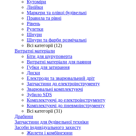
Кутоміри
Лінійки
Маркери та олівці будівельні
Правила та рівні
Рівень
Рулетки
Шнури
Шнури та фарби розмічальні
Всі категорії (12)
Витратні матеріали
Біти для шуруповерта
Витратні матеріали для паяння
Губки для затирання
Диски
Електроди та зварювальний дріт
Запчастини до електроінструменту
Зварювальні комплектуючі
Зубило SDS
Комплектуючі до електроінструменту
Комплектуючі до пневмоінструменту
Всі категорії (31)
Драбини
Запчастини для будівельної техніки
Засоби індивідуального захисту
Жилети і комбінезони