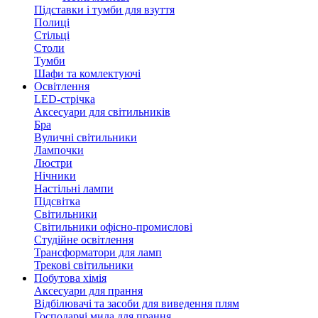
Підставки і тумби для взуття
Полиці
Стільці
Столи
Тумби
Шафи та комлектуючі
Освітлення
LED-стрічка
Аксесуари для світильників
Бра
Вуличні світильники
Лампочки
Люстри
Нічники
Настільні лампи
Підсвітка
Світильники
Світильники офісно-промислові
Студійне освітлення
Трансформатори для ламп
Трекові світильники
Побутова хімія
Аксесуари для прання
Відбілювачі та засоби для виведення плям
Господарчі мила для прання