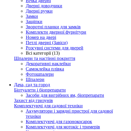
Вічка дверні
Дверні доводчики
Дверні ручки
Замки
Защіпки
Зворотні планки для замків
Комплекти дверної фурнітури
Номер на двері
Петлі дверні (Завіси)
Розсувні системи для дверей
Всі категорії (13)
Шпалери та настінні покриття
Декоративні наклейки
Самоклейка плівка
Фотошпалери
Шпалери
Дача, сад та город
Біотуалети і біопрепарати
Засоби для вигрібних ям, біопрепарати
Захист від гризунів
Комплектуючі для садової техніки
Акумулятори і зарядні пристрої для садової
техніки
Комплектуючі для газонокосарок
Комплектуючі для мотокіс і тримерів