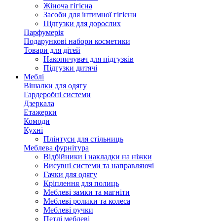
Жіноча гігієна
Засоби для інтимної гігієни
Підгузки для дорослих
Парфумерія
Подарункові набори косметики
Товари для дітей
Накопичувач для підгузків
Підгузки дитячі
Меблі
Вішалки для одягу
Гардеробні системи
Дзеркала
Етажерки
Комоди
Кухні
Плінтуси для стільниць
Меблева фурнітура
Відбійники і накладки на ніжки
Висувні системи та направляючі
Гачки для одягу
Кріплення для полиць
Меблеві замки та магніти
Меблеві ролики та колеса
Меблеві ручки
Петлі меблеві