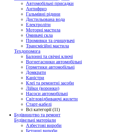
Автомобільні присадки
Антифриз
Гальмівні рідини
Дистильована вода
Електроліти
Моторні мастила
Омивачі скла
Промивки та очищувачі
Трансмісійні мастила
Техдопомога
Балонні та свічні ключі
Вогнегасники автомобільні
Герметики автомобільні
Домкрати
Каністри
Клеї та ремонтні засоби
Лійки (воронки)
Насоси автомобільні
Світловідбиваючі жилети
Старт-кабелі
Всі категорії (11)
Будівництво та ремонт
Будівельні матеріали
Азбестові вироби
Бетонні вироби