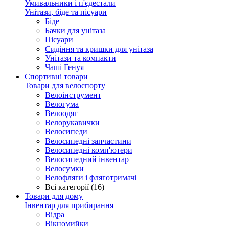
Умивальники і п'єдестали
Унітази, біде та пісуари
Біде
Бачки для унітаза
Пісуари
Сидіння та кришки для унітаза
Унітази та компакти
Чаші Генуя
Спортивні товари
Товари для велоспорту
Велоінструмент
Велогума
Велоодяг
Велорукавички
Велосипеди
Велосипедні запчастини
Велосипедні комп'ютери
Велосипедний інвентар
Велосумки
Велофляги і фляготримачі
Всі категорії (16)
Товари для дому
Інвентар для прибирання
Відра
Вікномийки