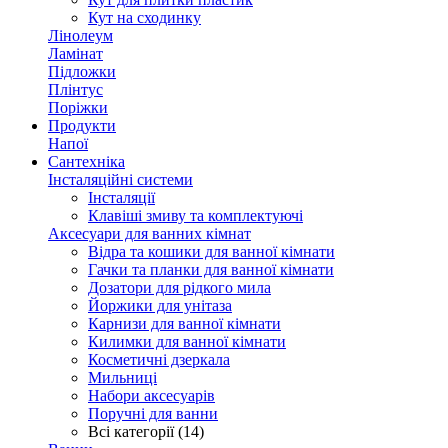
Кут на сходинку
Лінолеум
Ламінат
Підложки
Плінтус
Поріжки
Продукти
Напої
Сантехніка
Інсталяційні системи
Інсталяції
Клавіші змиву та комплектуючі
Аксесуари для ванних кімнат
Відра та кошики для ванної кімнати
Гачки та планки для ванної кімнати
Дозатори для рідкого мила
Йоржики для унітаза
Карнизи для ванної кімнати
Килимки для ванної кімнати
Косметичні дзеркала
Мильниці
Набори аксесуарів
Поручні для ванни
Всі категорії (14)