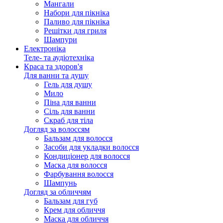
Мангали
Набори для пікніка
Паливо для пікніка
Решітки для гриля
Шампури
Електроніка
Теле- та аудіотехніка
Краса та здоров'я
Для ванни та душу
Гель для душу
Мило
Піна для ванни
Сіль для ванни
Скраб для тіла
Догляд за волоссям
Бальзам для волосся
Засоби для укладки волосся
Кондиціонер для волосся
Маска для волосся
Фарбування волосся
Шампунь
Догляд за обличчям
Бальзам для губ
Крем для обличчя
Маска для обличчя