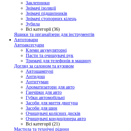
Заклепники
Знімачі ізоляції
Знімачі підшипників
Знімачі стопорних кілець
Зубила
Всі категорії (36)
Ящики та органайзери для інструментів
Автотовари
Автоаксесуари
Клеми акумуляторні
Пасти та очищувачі рук
Тримачі для телефонів в машину
Догляд за салоном та кузовом
Автошампуні
Антидощ
Антитуман
Ароматизатори для авто
Ганчірки для авто
Губки автомобільні
Засоби для миття двигуна
Засоби для шин
Очищувачі колісних дисків
Очищувачі кондиціонера авто
Всі категорії (21)
Мастила та технічні рідини