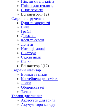
Підставки для квітів
Плівка для теплиць
Сітки захисні
Всі категорії (12)
Садові інструменти
Бури та корчувачі
Вила
Граблі
Держаки
Коси та серпи
Лопати
Ножиці садові
Сікатори
Садові пили
Сапки
Всі категорії (12)
Садовий інвентар
Віники та мітли
Контейнери для сміття
Лійки
Обприскувачі
Тачки
Товари для пікніка
Аксесуари для гриля
Акумулятори холоду