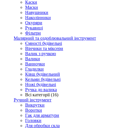
Каски
Маски
Навушники
Наколінники
Окуряри
Рукавиці
Фільтри
Малярний та оздоблювальний інструмент
Ємності будівельні
Вінчики та міксери
Валик з ручкою
Валики
Ванночки
Гладилки
Ківш будівельний
Кельми будівельні
Ножі будівельні
Ручка до валика
Всі категорії (16)
Ручний інструмент
Викрутки
Воротки
Гак для арматури
Головки
Для обробки скла