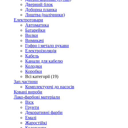
Дверний блок
Доборна планка
Лиштва (налічники)
Електротовари
Автоматика
Батарейки
Вилки
Вимикачі
Гофро і метало рукави
Електроізоляція
Кабель
Канали для кабелю
Колодки
Коробки
Всі категорії (19)
Зап.частини
Комплектуючі до насосів
Ковані вироби
Лако-фарбові матеріали
Віск
Грунти
Декоративні фарби
Емалі
Жаростійкі
Колоранти