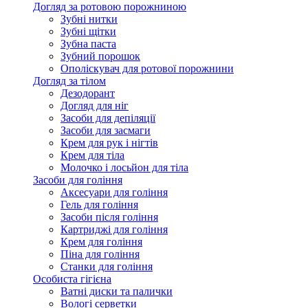
Догляд за ротовою порожниною
Зубні нитки
Зубні щітки
Зубна паста
Зубний порошок
Ополіскувач для ротової порожнини
Догляд за тілом
Дезодорант
Догляд для ніг
Засоби для депіляції
Засоби для засмаги
Крем для рук і нігтів
Крем для тіла
Молочко і лосьйон для тіла
Засоби для гоління
Аксесуари для гоління
Гель для гоління
Засоби після гоління
Картриджі для гоління
Крем для гоління
Піна для гоління
Станки для гоління
Особиста гігієна
Ватні диски та палички
Вологі серветки