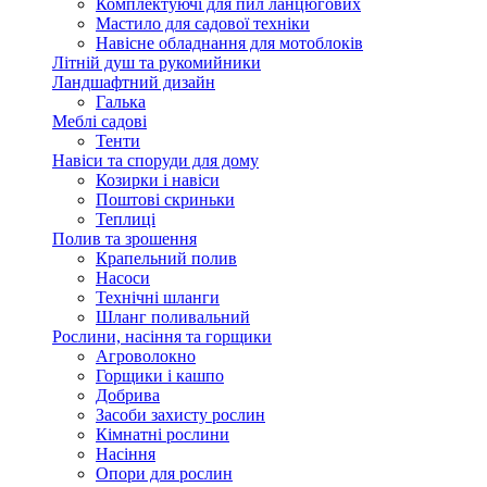
Комплектуючі для пил ланцюгових
Мастило для садової техніки
Навісне обладнання для мотоблоків
Літній душ та рукомийники
Ландшафтний дизайн
Галька
Меблі садові
Тенти
Навіси та споруди для дому
Козирки і навіси
Поштові скриньки
Теплиці
Полив та зрошення
Крапельний полив
Насоси
Технічні шланги
Шланг поливальний
Рослини, насіння та горщики
Агроволокно
Горщики і кашпо
Добрива
Засоби захисту рослин
Кімнатні рослини
Насіння
Опори для рослин