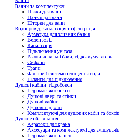
Ванни
Ванни та комплектуючі
Ніжки для ванн
Панелі для ванн
Шторки для ванн
Водопровід, каналізація та фільтрація
Арматура для зливних бачків
Водопровід
Каналізація
Підключення унітаза
Розширювальні баки, гідроакумулятори
Сифони
Трапи
Фільтри і системи очищення води
Шланги для підключення
Душові кабіни, гідробокси
Гідромасажні бокси
Душові двері та стінки
Душові кабіни
Душові піддони
Комплектуючі для душових кабін та боксів
Душове обладнання
Аератори для крана
Аксесуари та комплектуючі для змішувачів
Гідромасажні панелі