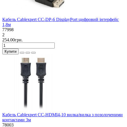
Кабель Cablexpert CC-DP-6 DisplayPort цифровий інтерфейс
1,8м
77998
2
254.00грн.
Купити
Кабель Cablexpert CC-HDMI4-10 вилка/вилка з позолоченими
контактами 3м
78003