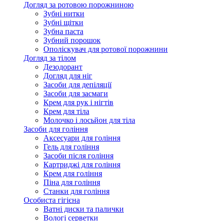
Догляд за ротовою порожниною
Зубні нитки
Зубні щітки
Зубна паста
Зубний порошок
Ополіскувач для ротової порожнини
Догляд за тілом
Дезодорант
Догляд для ніг
Засоби для депіляції
Засоби для засмаги
Крем для рук і нігтів
Крем для тіла
Молочко і лосьйон для тіла
Засоби для гоління
Аксесуари для гоління
Гель для гоління
Засоби після гоління
Картриджі для гоління
Крем для гоління
Піна для гоління
Станки для гоління
Особиста гігієна
Ватні диски та палички
Вологі серветки