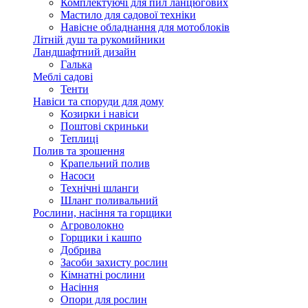
Комплектуючі для пил ланцюгових
Мастило для садової техніки
Навісне обладнання для мотоблоків
Літній душ та рукомийники
Ландшафтний дизайн
Галька
Меблі садові
Тенти
Навіси та споруди для дому
Козирки і навіси
Поштові скриньки
Теплиці
Полив та зрошення
Крапельний полив
Насоси
Технічні шланги
Шланг поливальний
Рослини, насіння та горщики
Агроволокно
Горщики і кашпо
Добрива
Засоби захисту рослин
Кімнатні рослини
Насіння
Опори для рослин