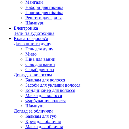
Мангали
Набори для пікніка
Паливо для пікніка
Решітки для гриля
Шампури
Електроніка
Теле- та аудіотехніка
Краса та здоров'я
Для ванни та душу
Гель для душу
Мило
Піна для ванни
Сіль для ванни
Скраб для тіла
Догляд за волоссям
Бальзам для волосся
Засоби для укладки волосся
Кондиціонер для волосся
Маска для волосся
Фарбування волосся
Шампунь
Догляд за обличчям
Бальзам для губ
Крем для обличчя
Маска для обличчя