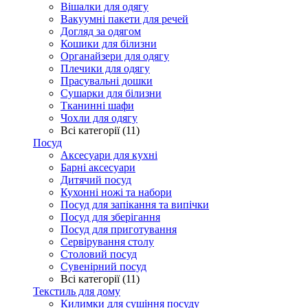
Вішалки для одягу
Вакуумні пакети для речей
Догляд за одягом
Кошики для білизни
Органайзери для одягу
Плечики для одягу
Прасувальні дошки
Сушарки для білизни
Тканинні шафи
Чохли для одягу
Всі категорії (11)
Посуд
Аксесуари для кухні
Барні аксесуари
Дитячий посуд
Кухонні ножі та набори
Посуд для запікання та випічки
Посуд для зберігання
Посуд для приготування
Сервірування столу
Столовий посуд
Сувенірний посуд
Всі категорії (11)
Текстиль для дому
Килимки для сушіння посуду