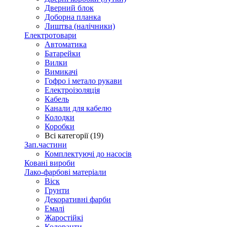
Дверний блок
Доборна планка
Лиштва (налічники)
Електротовари
Автоматика
Батарейки
Вилки
Вимикачі
Гофро і метало рукави
Електроізоляція
Кабель
Канали для кабелю
Колодки
Коробки
Всі категорії (19)
Зап.частини
Комплектуючі до насосів
Ковані вироби
Лако-фарбові матеріали
Віск
Грунти
Декоративні фарби
Емалі
Жаростійкі
Колоранти