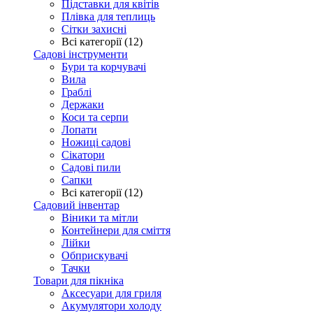
Підставки для квітів
Плівка для теплиць
Сітки захисні
Всі категорії (12)
Садові інструменти
Бури та корчувачі
Вила
Граблі
Держаки
Коси та серпи
Лопати
Ножиці садові
Сікатори
Садові пили
Сапки
Всі категорії (12)
Садовий інвентар
Віники та мітли
Контейнери для сміття
Лійки
Обприскувачі
Тачки
Товари для пікніка
Аксесуари для гриля
Акумулятори холоду