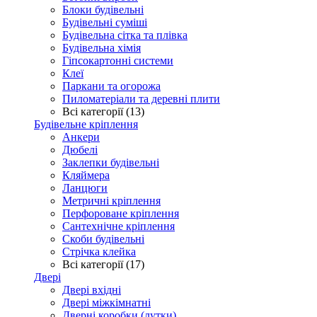
Блоки будівельні
Будівельні суміші
Будівельна сітка та плівка
Будівельна хімія
Гіпсокартонні системи
Клеї
Паркани та огорожа
Пиломатеріали та деревні плити
Всі категорії (13)
Будівельне кріплення
Анкери
Дюбелі
Заклепки будівельні
Кляймера
Ланцюги
Метричні кріплення
Перфороване кріплення
Сантехнічне кріплення
Скоби будівельні
Стрічка клейка
Всі категорії (17)
Двері
Двері вхідні
Двері міжкімнатні
Дверні коробки (лутки)