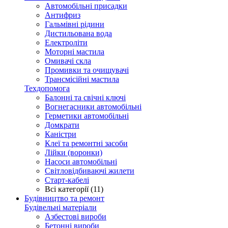
Автомобільні присадки
Антифриз
Гальмівні рідини
Дистильована вода
Електроліти
Моторні мастила
Омивачі скла
Промивки та очищувачі
Трансмісійні мастила
Техдопомога
Балонні та свічні ключі
Вогнегасники автомобільні
Герметики автомобільні
Домкрати
Каністри
Клеї та ремонтні засоби
Лійки (воронки)
Насоси автомобільні
Світловідбиваючі жилети
Старт-кабелі
Всі категорії (11)
Будівництво та ремонт
Будівельні матеріали
Азбестові вироби
Бетонні вироби