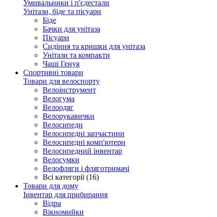
Умивальники і п'єдестали
Унітази, біде та пісуари
Біде
Бачки для унітаза
Пісуари
Сидіння та кришки для унітаза
Унітази та компакти
Чаші Генуя
Спортивні товари
Товари для велоспорту
Велоінструмент
Велогума
Велоодяг
Велорукавички
Велосипеди
Велосипедні запчастини
Велосипедні комп'ютери
Велосипедний інвентар
Велосумки
Велофляги і фляготримачі
Всі категорії (16)
Товари для дому
Інвентар для прибирання
Відра
Вікномийки