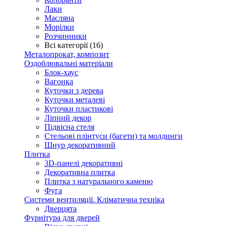
Лаки
Масляна
Морілки
Розчинники
Всі категорії (16)
Металопрокат, композит
Оздоблювальні матеріали
Блок-хаус
Вагонка
Куточки з дерева
Куточки металеві
Куточки пластикові
Ліпний декор
Підвісна стеля
Стельові плінтуси (багети) та молдинги
Шнур декоративний
Плитка
3D-панелі декоративні
Декоративна плитка
Плитка з натурального каменю
Фуга
Системи вентиляції. Кліматична техніка
Дверцята
Фурнітура для дверей