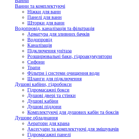
Ванни
Ванни та комплектуючі
Ніжки для ванн
Панелі для ванн
Шторки для ванн
Водопровід, каналізація та фільтрація
Арматура для зливних бачків
Водопровід
Каналізація
Підключення унітаза
Розширювальні баки, гідроакумулятори
Сифони
Трапи
Фільтри і системи очищення води
Шланги для підключення
Душові кабіни, гідробокси
Гідромасажні бокси
Душові двері та стінки
Душові кабіни
Душові піддони
Комплектуючі для душових кабін та боксів
Душове обладнання
Аератори для крана
Аксесуари та комплектуючі для змішувачів
Гідромасажні панелі