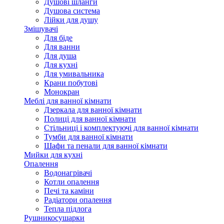
Душові шланги
Душова система
Лійки для душу
Змішувачі
Для біде
Для ванни
Для душа
Для кухні
Для умивальника
Крани побутові
Монокран
Меблі для ванної кімнати
Дзеркала для ванної кімнати
Полиці для ванної кімнати
Стільниці і комплектуючі для ванної кімнати
Тумби для ванної кімнати
Шафи та пенали для ванної кімнати
Мийки для кухні
Опалення
Водонагрівачі
Котли опалення
Печі та каміни
Радіатори опалення
Тепла підлога
Рушникосушарки