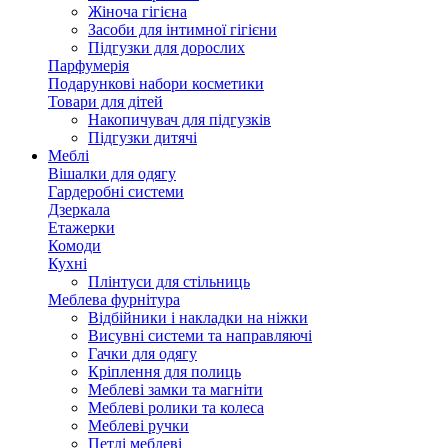
Жіноча гігієна
Засоби для інтимної гігієни
Підгузки для дорослих
Парфумерія
Подарункові набори косметики
Товари для дітей
Накопичувач для підгузків
Підгузки дитячі
Меблі
Вішалки для одягу
Гардеробні системи
Дзеркала
Етажерки
Комоди
Кухні
Плінтуси для стільниць
Меблева фурнітура
Відбійники і накладки на ніжки
Висувні системи та направляючі
Гачки для одягу
Кріплення для полиць
Меблеві замки та магніти
Меблеві ролики та колеса
Меблеві ручки
Петлі меблеві