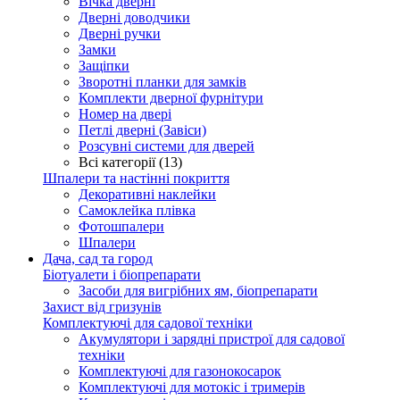
Вічка дверні
Дверні доводчики
Дверні ручки
Замки
Защіпки
Зворотні планки для замків
Комплекти дверної фурнітури
Номер на двері
Петлі дверні (Завіси)
Розсувні системи для дверей
Всі категорії (13)
Шпалери та настінні покриття
Декоративні наклейки
Самоклейка плівка
Фотошпалери
Шпалери
Дача, сад та город
Біотуалети і біопрепарати
Засоби для вигрібних ям, біопрепарати
Захист від гризунів
Комплектуючі для садової техніки
Акумулятори і зарядні пристрої для садової
техніки
Комплектуючі для газонокосарок
Комплектуючі для мотокіс і тримерів