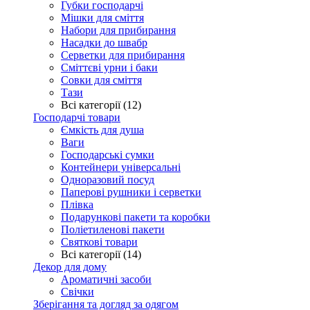
Губки господарчі
Мішки для сміття
Набори для прибирання
Насадки до швабр
Серветки для прибирання
Сміттєві урни і баки
Совки для сміття
Тази
Всі категорії (12)
Господарчі товари
Ємкість для душа
Ваги
Господарські сумки
Контейнери універсальні
Одноразовий посуд
Паперові рушники і серветки
Плівка
Подарункові пакети та коробки
Поліетиленові пакети
Святкові товари
Всі категорії (14)
Декор для дому
Ароматичні засоби
Свічки
Зберігання та догляд за одягом