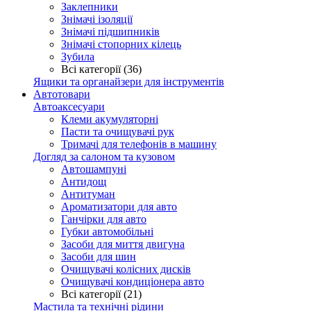
Заклепники
Знімачі ізоляції
Знімачі підшипників
Знімачі стопорних кілець
Зубила
Всі категорії (36)
Ящики та органайзери для інструментів
Автотовари
Автоаксесуари
Клеми акумуляторні
Пасти та очищувачі рук
Тримачі для телефонів в машину
Догляд за салоном та кузовом
Автошампуні
Антидощ
Антитуман
Ароматизатори для авто
Ганчірки для авто
Губки автомобільні
Засоби для миття двигуна
Засоби для шин
Очищувачі колісних дисків
Очищувачі кондиціонера авто
Всі категорії (21)
Мастила та технічні рідини