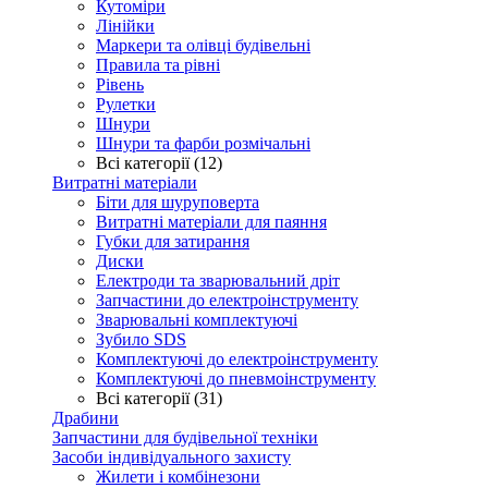
Кутоміри
Лінійки
Маркери та олівці будівельні
Правила та рівні
Рівень
Рулетки
Шнури
Шнури та фарби розмічальні
Всі категорії (12)
Витратні матеріали
Біти для шуруповерта
Витратні матеріали для паяння
Губки для затирання
Диски
Електроди та зварювальний дріт
Запчастини до електроінструменту
Зварювальні комплектуючі
Зубило SDS
Комплектуючі до електроінструменту
Комплектуючі до пневмоінструменту
Всі категорії (31)
Драбини
Запчастини для будівельної техніки
Засоби індивідуального захисту
Жилети і комбінезони