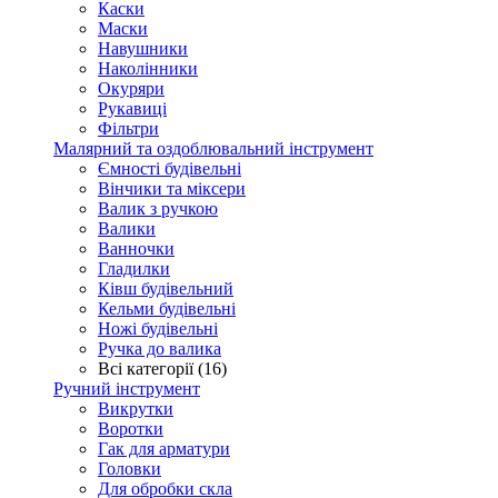
Каски
Маски
Навушники
Наколінники
Окуряри
Рукавиці
Фільтри
Малярний та оздоблювальний інструмент
Ємності будівельні
Вінчики та міксери
Валик з ручкою
Валики
Ванночки
Гладилки
Ківш будівельний
Кельми будівельні
Ножі будівельні
Ручка до валика
Всі категорії (16)
Ручний інструмент
Викрутки
Воротки
Гак для арматури
Головки
Для обробки скла