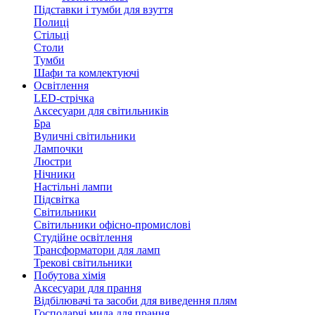
Підставки і тумби для взуття
Полиці
Стільці
Столи
Тумби
Шафи та комлектуючі
Освітлення
LED-стрічка
Аксесуари для світильників
Бра
Вуличні світильники
Лампочки
Люстри
Нічники
Настільні лампи
Підсвітка
Світильники
Світильники офісно-промислові
Студійне освітлення
Трансформатори для ламп
Трекові світильники
Побутова хімія
Аксесуари для прання
Відбілювачі та засоби для виведення плям
Господарчі мила для прання