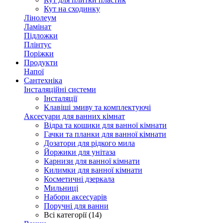
Кут на сходинку
Лінолеум
Ламінат
Підложки
Плінтус
Поріжки
Продукти
Напої
Сантехніка
Інсталяційні системи
Інсталяції
Клавіші змиву та комплектуючі
Аксесуари для ванних кімнат
Відра та кошики для ванної кімнати
Гачки та планки для ванної кімнати
Дозатори для рідкого мила
Йоржики для унітаза
Карнизи для ванної кімнати
Килимки для ванної кімнати
Косметичні дзеркала
Мильниці
Набори аксесуарів
Поручні для ванни
Всі категорії (14)