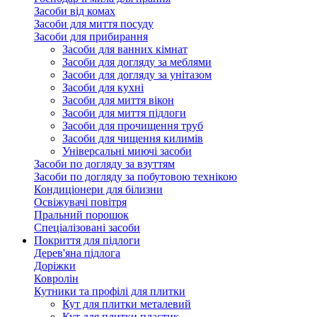
Засоби від комах
Засоби для миття посуду
Засоби для прибирання
Засоби для ванних кімнат
Засоби для догляду за меблями
Засоби для догляду за унітазом
Засоби для кухні
Засоби для миття вікон
Засоби для миття підлоги
Засоби для прочищення труб
Засоби для чищення килимів
Універсальні миючі засоби
Засоби по догляду за взуттям
Засоби по догляду за побутовою технікою
Кондиціонери для білизни
Освіжувачі повітря
Пральний порошок
Спеціалізовані засоби
Покриття для підлоги
Дерев'яна підлога
Доріжки
Ковролін
Кутники та профілі для плитки
Кут для плитки металевий
Кут для плитки пластик