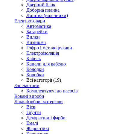
Дверний блок
Доборна планка
Лиштва (налічники)
Електротовари
Автоматика
Батарейки
Вилки
Вимикачі
Гофро і метало рукави
Електроізоляція
Кабель
Канали для кабелю
Колодки
Коробки
Всі категорії (19)
Зап.частини
Комплектуючі до насосів
Ковані вироби
Лако-фарбові матеріали
Віск
Грунти
Декоративні фарби
Емалі
Жаростійкі
Колоранти