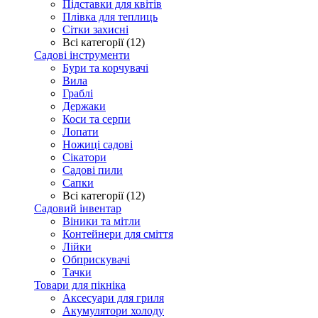
Підставки для квітів
Плівка для теплиць
Сітки захисні
Всі категорії (12)
Садові інструменти
Бури та корчувачі
Вила
Граблі
Держаки
Коси та серпи
Лопати
Ножиці садові
Сікатори
Садові пили
Сапки
Всі категорії (12)
Садовий інвентар
Віники та мітли
Контейнери для сміття
Лійки
Обприскувачі
Тачки
Товари для пікніка
Аксесуари для гриля
Акумулятори холоду