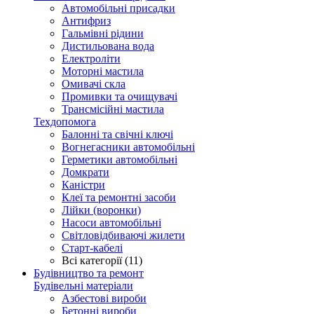
Автомобільні присадки
Антифриз
Гальмівні рідини
Дистильована вода
Електроліти
Моторні мастила
Омивачі скла
Промивки та очищувачі
Трансмісійні мастила
Техдопомога
Балонні та свічні ключі
Вогнегасники автомобільні
Герметики автомобільні
Домкрати
Каністри
Клеї та ремонтні засоби
Лійки (воронки)
Насоси автомобільні
Світловідбиваючі жилети
Старт-кабелі
Всі категорії (11)
Будівництво та ремонт
Будівельні матеріали
Азбестові вироби
Бетонні вироби