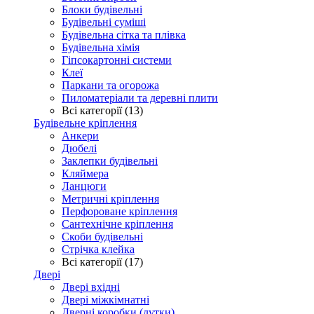
Блоки будівельні
Будівельні суміші
Будівельна сітка та плівка
Будівельна хімія
Гіпсокартонні системи
Клеї
Паркани та огорожа
Пиломатеріали та деревні плити
Всі категорії (13)
Будівельне кріплення
Анкери
Дюбелі
Заклепки будівельні
Кляймера
Ланцюги
Метричні кріплення
Перфороване кріплення
Сантехнічне кріплення
Скоби будівельні
Стрічка клейка
Всі категорії (17)
Двері
Двері вхідні
Двері міжкімнатні
Дверні коробки (лутки)