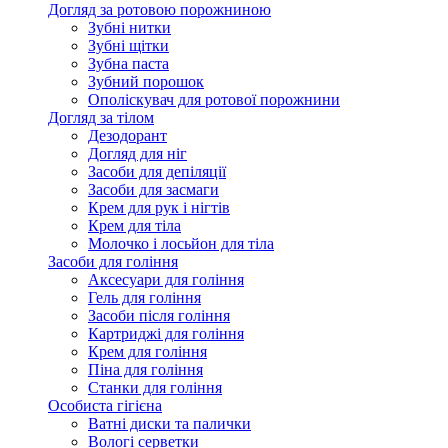
Догляд за ротовою порожниною
Зубні нитки
Зубні щітки
Зубна паста
Зубний порошок
Ополіскувач для ротової порожнини
Догляд за тілом
Дезодорант
Догляд для ніг
Засоби для депіляції
Засоби для засмаги
Крем для рук і нігтів
Крем для тіла
Молочко і лосьйон для тіла
Засоби для гоління
Аксесуари для гоління
Гель для гоління
Засоби після гоління
Картриджі для гоління
Крем для гоління
Піна для гоління
Станки для гоління
Особиста гігієна
Ватні диски та палички
Вологі серветки