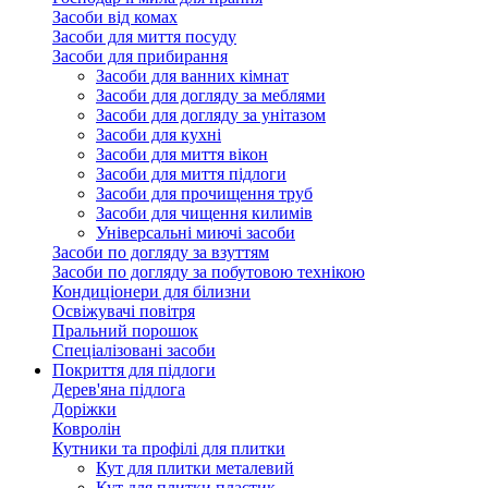
Засоби від комах
Засоби для миття посуду
Засоби для прибирання
Засоби для ванних кімнат
Засоби для догляду за меблями
Засоби для догляду за унітазом
Засоби для кухні
Засоби для миття вікон
Засоби для миття підлоги
Засоби для прочищення труб
Засоби для чищення килимів
Універсальні миючі засоби
Засоби по догляду за взуттям
Засоби по догляду за побутовою технікою
Кондиціонери для білизни
Освіжувачі повітря
Пральний порошок
Спеціалізовані засоби
Покриття для підлоги
Дерев'яна підлога
Доріжки
Ковролін
Кутники та профілі для плитки
Кут для плитки металевий
Кут для плитки пластик