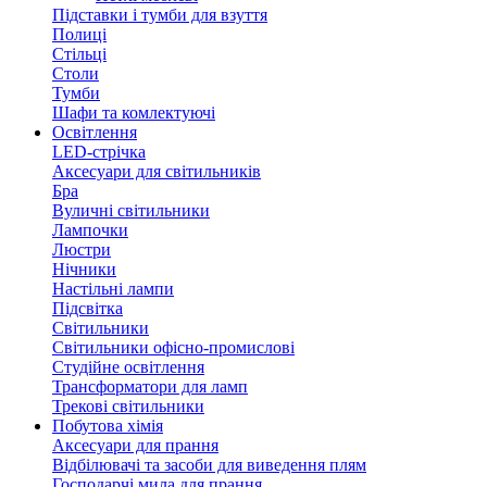
Підставки і тумби для взуття
Полиці
Стільці
Столи
Тумби
Шафи та комлектуючі
Освітлення
LED-стрічка
Аксесуари для світильників
Бра
Вуличні світильники
Лампочки
Люстри
Нічники
Настільні лампи
Підсвітка
Світильники
Світильники офісно-промислові
Студійне освітлення
Трансформатори для ламп
Трекові світильники
Побутова хімія
Аксесуари для прання
Відбілювачі та засоби для виведення плям
Господарчі мила для прання