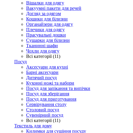
Вішалки для одягу
Вакуумні пакети для речей
Догляд за одягом
Кошики для білизни
Органайзери для одягу
Плечики для одягу
Прасувальні дошки
Сушарки для білизни
Тканинні шафи
Чохли для одягу
Всі категорії (11)
Посуд
Аксесуари для кухні
Барні аксесуари
Дитячий посуд
Кухонні ножі та набори
Посуд для запікання та випічки
Посуд для зберігання
Посуд для приготування
Сервірування столу
Столовий посуд
Сувенірний посуд
Всі категорії (11)
Текстиль для дому
Килимки для сушіння посуду