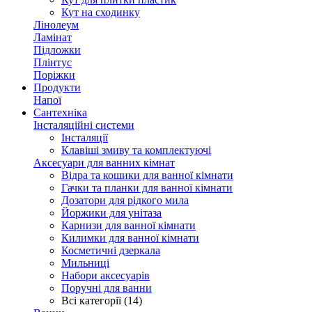
Кут на сходинку
Лінолеум
Ламінат
Підложки
Плінтус
Поріжки
Продукти
Напої
Сантехніка
Інсталяційні системи
Інсталяції
Клавіші змиву та комплектуючі
Аксесуари для ванних кімнат
Відра та кошики для ванної кімнати
Гачки та планки для ванної кімнати
Дозатори для рідкого мила
Йоржики для унітаза
Карнизи для ванної кімнати
Килимки для ванної кімнати
Косметичні дзеркала
Мильниці
Набори аксесуарів
Поручні для ванни
Всі категорії (14)