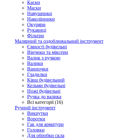
Каски
Маски
Навушники
Наколінники
Окуряри
Рукавиці
Фільтри
Малярний та оздоблювальний інструмент
Ємності будівельні
Вінчики та міксери
Валик з ручкою
Валики
Ванночки
Гладилки
Ківш будівельний
Кельми будівельні
Ножі будівельні
Ручка до валика
Всі категорії (16)
Ручний інструмент
Викрутки
Воротки
Гак для арматури
Головки
Для обробки скла