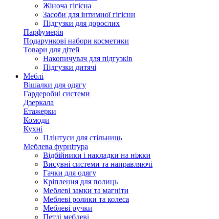
Жіноча гігієна
Засоби для інтимної гігієни
Підгузки для дорослих
Парфумерія
Подарункові набори косметики
Товари для дітей
Накопичувач для підгузків
Підгузки дитячі
Меблі
Вішалки для одягу
Гардеробні системи
Дзеркала
Етажерки
Комоди
Кухні
Плінтуси для стільниць
Меблева фурнітура
Відбійники і накладки на ніжки
Висувні системи та направляючі
Гачки для одягу
Кріплення для полиць
Меблеві замки та магніти
Меблеві ролики та колеса
Меблеві ручки
Петлі меблеві