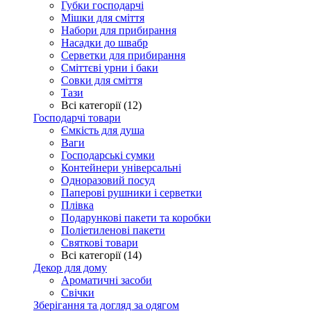
Губки господарчі
Мішки для сміття
Набори для прибирання
Насадки до швабр
Серветки для прибирання
Сміттєві урни і баки
Совки для сміття
Тази
Всі категорії (12)
Господарчі товари
Ємкість для душа
Ваги
Господарські сумки
Контейнери універсальні
Одноразовий посуд
Паперові рушники і серветки
Плівка
Подарункові пакети та коробки
Поліетиленові пакети
Святкові товари
Всі категорії (14)
Декор для дому
Ароматичні засоби
Свічки
Зберігання та догляд за одягом