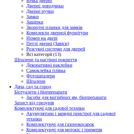
Вічка дверні
Дверні доводчики
Дверні ручки
Замки
Защіпки
Зворотні планки для замків
Комплекти дверної фурнітури
Номер на двері
Петлі дверні (Завіси)
Розсувні системи для дверей
Всі категорії (13)
Шпалери та настінні покриття
Декоративні наклейки
Самоклейка плівка
Фотошпалери
Шпалери
Дача, сад та город
Біотуалети і біопрепарати
Засоби для вигрібних ям, біопрепарати
Захист від гризунів
Комплектуючі для садової техніки
Акумулятори і зарядні пристрої для садової
техніки
Комплектуючі для газонокосарок
Комплектуючі для мотокіс і тримерів