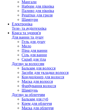
Мангали
Набори для пікніка
Паливо для пікніка
Решітки для гриля
Шампури
Електроніка
Теле- та аудіотехніка
Краса та здоров'я
Для ванни та душу
Гель для душу
Мило
Піна для ванни
Сіль для ванни
Скраб для тіла
Догляд за волоссям
Бальзам для волосся
Засоби для укладки волосся
Кондиціонер для волосся
Маска для волосся
Фарбування волосся
Шампунь
Догляд за обличчям
Бальзам для губ
Крем для обличчя
Маска для обличчя