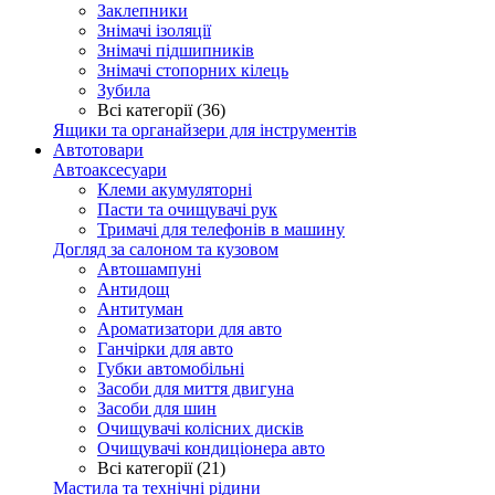
Заклепники
Знімачі ізоляції
Знімачі підшипників
Знімачі стопорних кілець
Зубила
Всі категорії (36)
Ящики та органайзери для інструментів
Автотовари
Автоаксесуари
Клеми акумуляторні
Пасти та очищувачі рук
Тримачі для телефонів в машину
Догляд за салоном та кузовом
Автошампуні
Антидощ
Антитуман
Ароматизатори для авто
Ганчірки для авто
Губки автомобільні
Засоби для миття двигуна
Засоби для шин
Очищувачі колісних дисків
Очищувачі кондиціонера авто
Всі категорії (21)
Мастила та технічні рідини