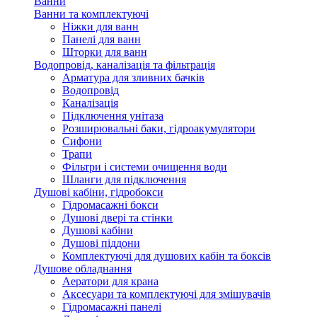
Ванни
Ванни та комплектуючі
Ніжки для ванн
Панелі для ванн
Шторки для ванн
Водопровід, каналізація та фільтрація
Арматура для зливних бачків
Водопровід
Каналізація
Підключення унітаза
Розширювальні баки, гідроакумулятори
Сифони
Трапи
Фільтри і системи очищення води
Шланги для підключення
Душові кабіни, гідробокси
Гідромасажні бокси
Душові двері та стінки
Душові кабіни
Душові піддони
Комплектуючі для душових кабін та боксів
Душове обладнання
Аератори для крана
Аксесуари та комплектуючі для змішувачів
Гідромасажні панелі