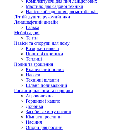
Комплектуючі для пил ланцюгових
Мастило для садової техніки
Навісне обладнання для мотоблоків
Літній душ та рукомийники
Ландшафтний дизайн
Галька
Меблі садові
Тенти
Навіси та споруди для дому
Козирки і навіси
Поштові скриньки
Теплиці
Полив та зрошення
Крапельний полив
Насоси
Технічні шланги
Шланг поливальний
Рослини, насіння та горщики
Агроволокно
Горщики і кашпо
Добрива
Засоби захисту рослин
Кімнатні рослини
Насіння
Опори для рослин