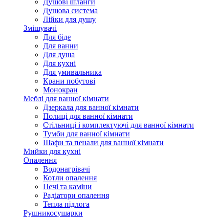
Душові шланги
Душова система
Лійки для душу
Змішувачі
Для біде
Для ванни
Для душа
Для кухні
Для умивальника
Крани побутові
Монокран
Меблі для ванної кімнати
Дзеркала для ванної кімнати
Полиці для ванної кімнати
Стільниці і комплектуючі для ванної кімнати
Тумби для ванної кімнати
Шафи та пенали для ванної кімнати
Мийки для кухні
Опалення
Водонагрівачі
Котли опалення
Печі та каміни
Радіатори опалення
Тепла підлога
Рушникосушарки