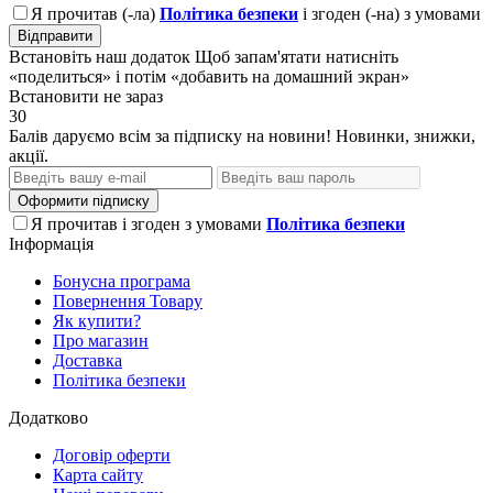
Я прочитав (-ла)
Політика безпеки
і згоден (-на) з умовами
Відправити
Встановіть наш додаток
Щоб запам'ятати натисніть
«поделиться» і потім «добавить на домашний экран»
Встановити
не зараз
30
Балів даруємо всім за підписку на новини! Новинки, знижки,
акції.
Оформити підписку
Я прочитав і згоден з умовами
Політика безпеки
Інформація
Бонусна програма
Повернення Товару
Як купити?
Про магазин
Доставка
Політика безпеки
Додатково
Договір оферти
Карта сайту