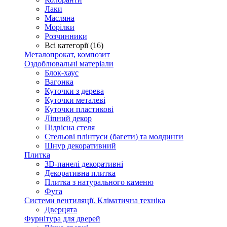
Лаки
Масляна
Морілки
Розчинники
Всі категорії (16)
Металопрокат, композит
Оздоблювальні матеріали
Блок-хаус
Вагонка
Куточки з дерева
Куточки металеві
Куточки пластикові
Ліпний декор
Підвісна стеля
Стельові плінтуси (багети) та молдинги
Шнур декоративний
Плитка
3D-панелі декоративні
Декоративна плитка
Плитка з натурального каменю
Фуга
Системи вентиляції. Кліматична техніка
Дверцята
Фурнітура для дверей