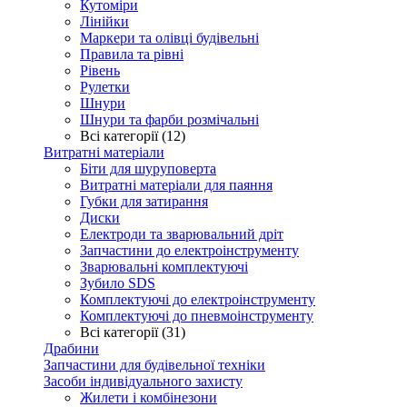
Кутоміри
Лінійки
Маркери та олівці будівельні
Правила та рівні
Рівень
Рулетки
Шнури
Шнури та фарби розмічальні
Всі категорії (12)
Витратні матеріали
Біти для шуруповерта
Витратні матеріали для паяння
Губки для затирання
Диски
Електроди та зварювальний дріт
Запчастини до електроінструменту
Зварювальні комплектуючі
Зубило SDS
Комплектуючі до електроінструменту
Комплектуючі до пневмоінструменту
Всі категорії (31)
Драбини
Запчастини для будівельної техніки
Засоби індивідуального захисту
Жилети і комбінезони