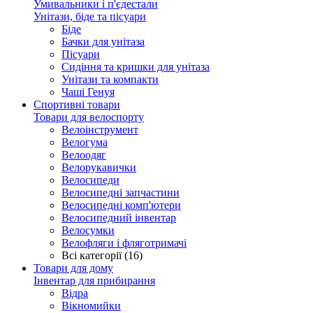
Умивальники і п'єдестали
Унітази, біде та пісуари
Біде
Бачки для унітаза
Пісуари
Сидіння та кришки для унітаза
Унітази та компакти
Чаші Генуя
Спортивні товари
Товари для велоспорту
Велоінструмент
Велогума
Велоодяг
Велорукавички
Велосипеди
Велосипедні запчастини
Велосипедні комп'ютери
Велосипедний інвентар
Велосумки
Велофляги і фляготримачі
Всі категорії (16)
Товари для дому
Інвентар для прибирання
Відра
Вікномийки