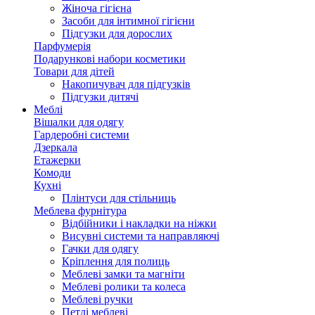
Жіноча гігієна
Засоби для інтимної гігієни
Підгузки для дорослих
Парфумерія
Подарункові набори косметики
Товари для дітей
Накопичувач для підгузків
Підгузки дитячі
Меблі
Вішалки для одягу
Гардеробні системи
Дзеркала
Етажерки
Комоди
Кухні
Плінтуси для стільниць
Меблева фурнітура
Відбійники і накладки на ніжки
Висувні системи та направляючі
Гачки для одягу
Кріплення для полиць
Меблеві замки та магніти
Меблеві ролики та колеса
Меблеві ручки
Петлі меблеві