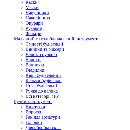
Каски
Маски
Навушники
Наколінники
Окуряри
Рукавиці
Фільтри
Малярний та оздоблювальний інструмент
Ємності будівельні
Вінчики та міксери
Валик з ручкою
Валики
Ванночки
Гладилки
Ківш будівельний
Кельми будівельні
Ножі будівельні
Ручка до валика
Всі категорії (16)
Ручний інструмент
Викрутки
Воротки
Гак для арматури
Головки
Для обробки скла