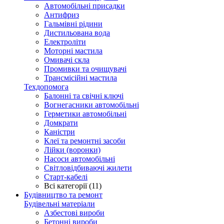
Автомобільні присадки
Антифриз
Гальмівні рідини
Дистильована вода
Електроліти
Моторні мастила
Омивачі скла
Промивки та очищувачі
Трансмісійні мастила
Техдопомога
Балонні та свічні ключі
Вогнегасники автомобільні
Герметики автомобільні
Домкрати
Каністри
Клеї та ремонтні засоби
Лійки (воронки)
Насоси автомобільні
Світловідбиваючі жилети
Старт-кабелі
Всі категорії (11)
Будівництво та ремонт
Будівельні матеріали
Азбестові вироби
Бетонні вироби