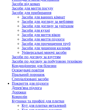
Засоби від комах
Засоби для миття посуду
Засоби для прибирання
Засоби для ванних кімнат
Засоби для догляду за меблями
Засоби для догляду за унітазом
Засоби для кухні
Засоби для миття вікон
Засоби для миття підлоги
Засоби для прочищення труб
Засоби для чищення килимів
Універсальні миючі засоби
Засоби по догляду за взуттям
Засоби по догляду за побутовою технікою
Кондиціонери для білизни
Освіжувачі повітря
Пральний порошок
Спеціалізовані засоби
Покриття для підлоги
Дерев'яна підлога
Доріжки
Ковролін
Кутники та профілі для плитки
Кут для плитки металевий
Кут для плитки пластик