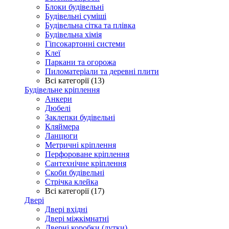
Блоки будівельні
Будівельні суміші
Будівельна сітка та плівка
Будівельна хімія
Гіпсокартонні системи
Клеї
Паркани та огорожа
Пиломатеріали та деревні плити
Всі категорії (13)
Будівельне кріплення
Анкери
Дюбелі
Заклепки будівельні
Кляймера
Ланцюги
Метричні кріплення
Перфороване кріплення
Сантехнічне кріплення
Скоби будівельні
Стрічка клейка
Всі категорії (17)
Двері
Двері вхідні
Двері міжкімнатні
Дверні коробки (лутки)