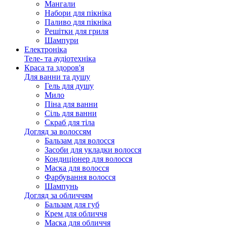
Мангали
Набори для пікніка
Паливо для пікніка
Решітки для гриля
Шампури
Електроніка
Теле- та аудіотехніка
Краса та здоров'я
Для ванни та душу
Гель для душу
Мило
Піна для ванни
Сіль для ванни
Скраб для тіла
Догляд за волоссям
Бальзам для волосся
Засоби для укладки волосся
Кондиціонер для волосся
Маска для волосся
Фарбування волосся
Шампунь
Догляд за обличчям
Бальзам для губ
Крем для обличчя
Маска для обличчя