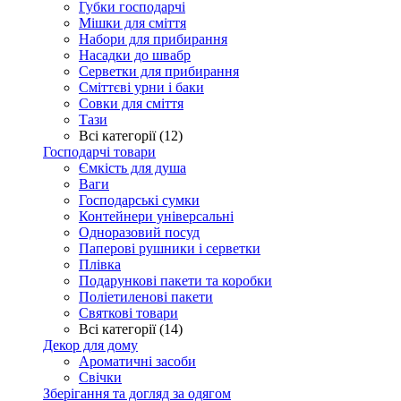
Губки господарчі
Мішки для сміття
Набори для прибирання
Насадки до швабр
Серветки для прибирання
Сміттєві урни і баки
Совки для сміття
Тази
Всі категорії (12)
Господарчі товари
Ємкість для душа
Ваги
Господарські сумки
Контейнери універсальні
Одноразовий посуд
Паперові рушники і серветки
Плівка
Подарункові пакети та коробки
Поліетиленові пакети
Святкові товари
Всі категорії (14)
Декор для дому
Ароматичні засоби
Свічки
Зберігання та догляд за одягом