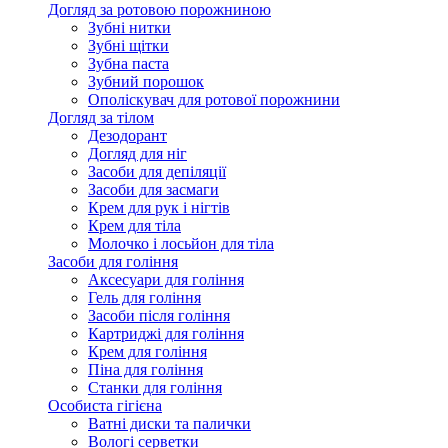
Догляд за ротовою порожниною
Зубні нитки
Зубні щітки
Зубна паста
Зубний порошок
Ополіскувач для ротової порожнини
Догляд за тілом
Дезодорант
Догляд для ніг
Засоби для депіляції
Засоби для засмаги
Крем для рук і нігтів
Крем для тіла
Молочко і лосьйон для тіла
Засоби для гоління
Аксесуари для гоління
Гель для гоління
Засоби після гоління
Картриджі для гоління
Крем для гоління
Піна для гоління
Станки для гоління
Особиста гігієна
Ватні диски та палички
Вологі серветки