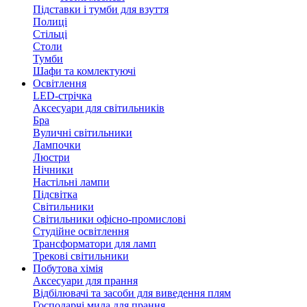
Підставки і тумби для взуття
Полиці
Стільці
Столи
Тумби
Шафи та комлектуючі
Освітлення
LED-стрічка
Аксесуари для світильників
Бра
Вуличні світильники
Лампочки
Люстри
Нічники
Настільні лампи
Підсвітка
Світильники
Світильники офісно-промислові
Студійне освітлення
Трансформатори для ламп
Трекові світильники
Побутова хімія
Аксесуари для прання
Відбілювачі та засоби для виведення плям
Господарчі мила для прання