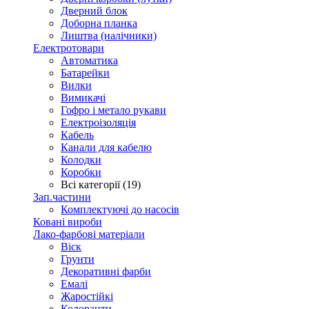
Дверний блок
Доборна планка
Лиштва (налічники)
Електротовари
Автоматика
Батарейки
Вилки
Вимикачі
Гофро і метало рукави
Електроізоляція
Кабель
Канали для кабелю
Колодки
Коробки
Всі категорії (19)
Зап.частини
Комплектуючі до насосів
Ковані вироби
Лако-фарбові матеріали
Віск
Грунти
Декоративні фарби
Емалі
Жаростійкі
Колоранти