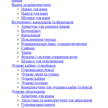
Ванни
Ванни та комплектуючі
Ніжки для ванн
Панелі для ванн
Шторки для ванн
Водопровід, каналізація та фільтрація
Арматура для зливних бачків
Водопровід
Каналізація
Підключення унітаза
Розширювальні баки, гідроакумулятори
Сифони
Трапи
Фільтри і системи очищення води
Шланги для підключення
Душові кабіни, гідробокси
Гідромасажні бокси
Душові двері та стінки
Душові кабіни
Душові піддони
Комплектуючі для душових кабін та боксів
Душове обладнання
Аератори для крана
Аксесуари та комплектуючі для змішувачів
Гідромасажні панелі