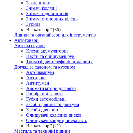
Заклепники
Знімачі ізоляції
Знімачі підшипників
Знімачі стопорних кілець
Зубила
Всі категорії (36)
Ящики та органайзери для інструментів
Автотовари
Автоаксесуари
Клеми акумуляторні
Пасти та очищувачі рук
Тримачі для телефонів в машину
Догляд за салоном та кузовом
Автошампуні
Антидощ
Антитуман
Ароматизатори для авто
Ганчірки для авто
Губки автомобільні
Засоби для миття двигуна
Засоби для шин
Очищувачі колісних дисків
Очищувачі кондиціонера авто
Всі категорії (21)
Мастила та технічні рідини