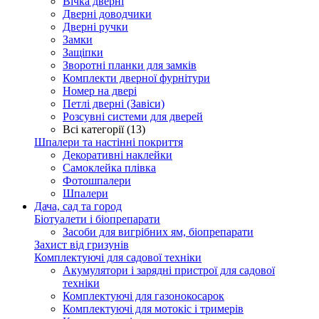
Вічка дверні
Дверні доводчики
Дверні ручки
Замки
Защіпки
Зворотні планки для замків
Комплекти дверної фурнітури
Номер на двері
Петлі дверні (Завіси)
Розсувні системи для дверей
Всі категорії (13)
Шпалери та настінні покриття
Декоративні наклейки
Самоклейка плівка
Фотошпалери
Шпалери
Дача, сад та город
Біотуалети і біопрепарати
Засоби для вигрібних ям, біопрепарати
Захист від гризунів
Комплектуючі для садової техніки
Акумулятори і зарядні пристрої для садової
техніки
Комплектуючі для газонокосарок
Комплектуючі для мотокіс і тримерів