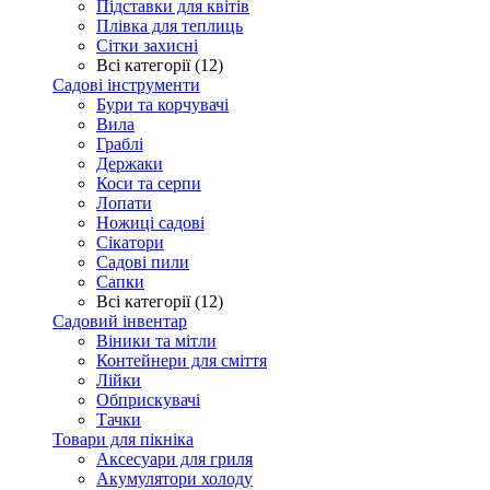
Підставки для квітів
Плівка для теплиць
Сітки захисні
Всі категорії (12)
Садові інструменти
Бури та корчувачі
Вила
Граблі
Держаки
Коси та серпи
Лопати
Ножиці садові
Сікатори
Садові пили
Сапки
Всі категорії (12)
Садовий інвентар
Віники та мітли
Контейнери для сміття
Лійки
Обприскувачі
Тачки
Товари для пікніка
Аксесуари для гриля
Акумулятори холоду