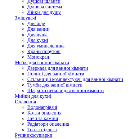
Душові шланги
Душова система
Лійки для душу
Змішувачі
Для біде
Для ванни
Для душа
Для кухні
Для умивальника
Крани побутові
Монокран
Меблі для ванної кімнати
Дзеркала для ванної кімнати
Полиці для ванної кімнати
Стільниці і комплектуючі для ванної кімнати
Тумби для ванної кімнати
Шафи та пенали для ванної кімнати
Мийки для кухні
Опалення
Водонагрівачі
Котли опалення
Печі та каміни
Радіатори опалення
Тепла підлога
Рушникосушарки