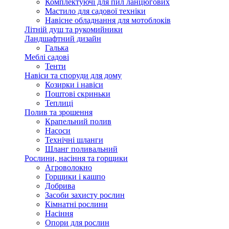
Комплектуючі для пил ланцюгових
Мастило для садової техніки
Навісне обладнання для мотоблоків
Літній душ та рукомийники
Ландшафтний дизайн
Галька
Меблі садові
Тенти
Навіси та споруди для дому
Козирки і навіси
Поштові скриньки
Теплиці
Полив та зрошення
Крапельний полив
Насоси
Технічні шланги
Шланг поливальний
Рослини, насіння та горщики
Агроволокно
Горщики і кашпо
Добрива
Засоби захисту рослин
Кімнатні рослини
Насіння
Опори для рослин