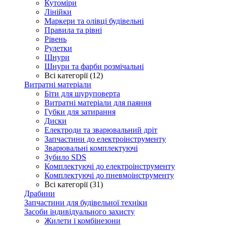
Кутоміри
Лінійки
Маркери та олівці будівельні
Правила та рівні
Рівень
Рулетки
Шнури
Шнури та фарби розмічальні
Всі категорії (12)
Витратні матеріали
Біти для шуруповерта
Витратні матеріали для паяння
Губки для затирання
Диски
Електроди та зварювальний дріт
Запчастини до електроінструменту
Зварювальні комплектуючі
Зубило SDS
Комплектуючі до електроінструменту
Комплектуючі до пневмоінструменту
Всі категорії (31)
Драбини
Запчастини для будівельної техніки
Засоби індивідуального захисту
Жилети і комбінезони