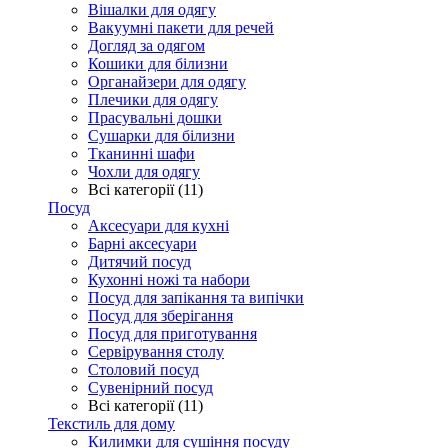
Вішалки для одягу
Вакуумні пакети для речей
Догляд за одягом
Кошики для білизни
Органайзери для одягу
Плечики для одягу
Прасувальні дошки
Сушарки для білизни
Тканинні шафи
Чохли для одягу
Всі категорії (11)
Посуд
Аксесуари для кухні
Барні аксесуари
Дитячий посуд
Кухонні ножі та набори
Посуд для запікання та випічки
Посуд для зберігання
Посуд для приготування
Сервірування столу
Столовий посуд
Сувенірний посуд
Всі категорії (11)
Текстиль для дому
Килимки для сушіння посуду