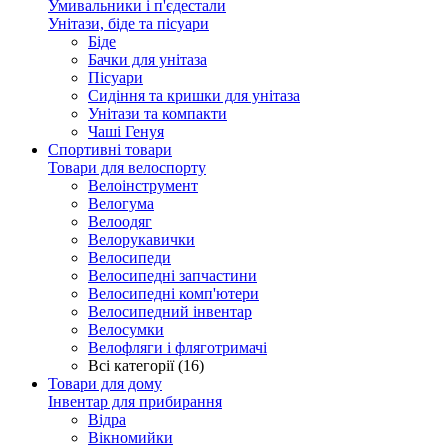
Умивальники і п'єдестали
Унітази, біде та пісуари
Біде
Бачки для унітаза
Пісуари
Сидіння та кришки для унітаза
Унітази та компакти
Чаші Генуя
Спортивні товари
Товари для велоспорту
Велоінструмент
Велогума
Велоодяг
Велорукавички
Велосипеди
Велосипедні запчастини
Велосипедні комп'ютери
Велосипедний інвентар
Велосумки
Велофляги і фляготримачі
Всі категорії (16)
Товари для дому
Інвентар для прибирання
Відра
Вікномийки