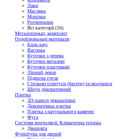
Лаки
Масляна
Морілки
Розчинники
Всі категорії (16)
Металопрокат, композит
Оздоблювальні матеріали
Блок-хаус
Вагонка
Куточки з дерева
Куточки металеві
Куточки пластикові
Ліпний декор
Підвісна стеля
Стельові плінтуси (багети) та молдинги
Шнур декоративний
Плитка
3D-панелі декоративні
Декоративна плитка
Плитка з натурального каменю
Фуга
Системи вентиляції. Кліматична техніка
Дверцята
Фурнітура для дверей