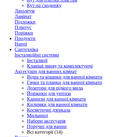
Кут на сходинку
Лінолеум
Ламінат
Підложки
Плінтус
Поріжки
Продукти
Напої
Сантехніка
Інсталяційні системи
Інсталяції
Клавіші змиву та комплектуючі
Аксесуари для ванних кімнат
Відра та кошики для ванної кімнати
Гачки та планки для ванної кімнати
Дозатори для рідкого мила
Йоржики для унітаза
Карнизи для ванної кімнати
Килимки для ванної кімнати
Косметичні дзеркала
Мильниці
Набори аксесуарів
Поручні для ванни
Всі категорії (14)