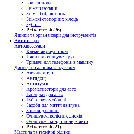
Заклепники
Знімачі ізоляції
Знімачі підшипників
Знімачі стопорних кілець
Зубила
Всі категорії (36)
Ящики та органайзери для інструментів
Автотовари
Автоаксесуари
Клеми акумуляторні
Пасти та очищувачі рук
Тримачі для телефонів в машину
Догляд за салоном та кузовом
Автошампуні
Антидощ
Антитуман
Ароматизатори для авто
Ганчірки для авто
Губки автомобільні
Засоби для миття двигуна
Засоби для шин
Очищувачі колісних дисків
Очищувачі кондиціонера авто
Всі категорії (21)
Мастила та технічні рідини