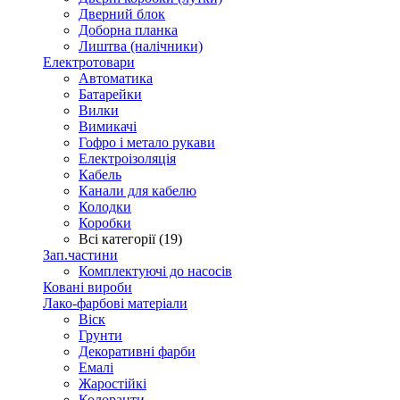
Дверний блок
Доборна планка
Лиштва (налічники)
Електротовари
Автоматика
Батарейки
Вилки
Вимикачі
Гофро і метало рукави
Електроізоляція
Кабель
Канали для кабелю
Колодки
Коробки
Всі категорії (19)
Зап.частини
Комплектуючі до насосів
Ковані вироби
Лако-фарбові матеріали
Віск
Грунти
Декоративні фарби
Емалі
Жаростійкі
Колоранти