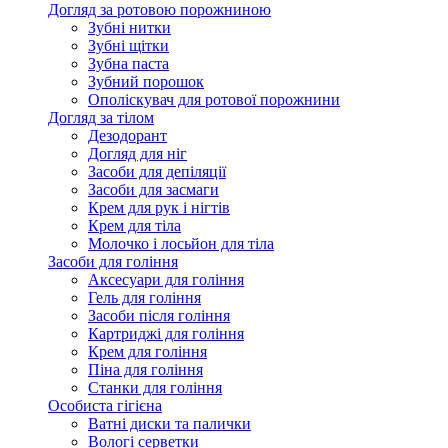
Догляд за ротовою порожниною
Зубні нитки
Зубні щітки
Зубна паста
Зубний порошок
Ополіскувач для ротової порожнини
Догляд за тілом
Дезодорант
Догляд для ніг
Засоби для депіляції
Засоби для засмаги
Крем для рук і нігтів
Крем для тіла
Молочко і лосьйон для тіла
Засоби для гоління
Аксесуари для гоління
Гель для гоління
Засоби після гоління
Картриджі для гоління
Крем для гоління
Піна для гоління
Станки для гоління
Особиста гігієна
Ватні диски та палички
Вологі серветки