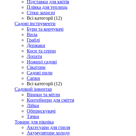
Підставки для квітів
Плівка для теплиць
Сітки захисні
Всі категорії (12)
Садові інструменти
Бури та корчувачі
Вила
Граблі
Держаки
Коси та серпи
Лопати
Ножиці садові
Сікатори
Садові пили
Сапки
Всі категорії (12)
Садовий інвентар
Віники та мітли
Контейнери для сміття
Лійки
Обприскувачі
Тачки
Товари для пікніка
Аксесуари для гриля
Акумулятори холоду