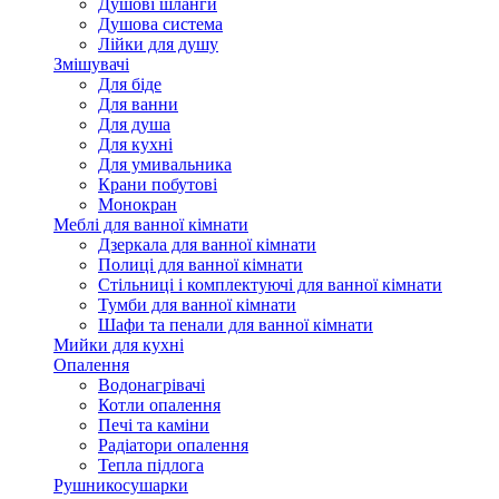
Душові шланги
Душова система
Лійки для душу
Змішувачі
Для біде
Для ванни
Для душа
Для кухні
Для умивальника
Крани побутові
Монокран
Меблі для ванної кімнати
Дзеркала для ванної кімнати
Полиці для ванної кімнати
Стільниці і комплектуючі для ванної кімнати
Тумби для ванної кімнати
Шафи та пенали для ванної кімнати
Мийки для кухні
Опалення
Водонагрівачі
Котли опалення
Печі та каміни
Радіатори опалення
Тепла підлога
Рушникосушарки