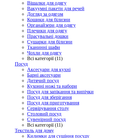
Вішалки для одягу
Вакуумні пакети для речей
Догляд за одягом
Кошики для білизни
Органайзери для одягу
Плечики для одягу
Прасувальні дошки
Сушарки для білизни
Тканинні шафи
Чохли для одягу
Всі категорії (11)
Посуд
Аксесуари для кухні
Барні аксесуари
Дитячий посуд
Кухонні ножі та набори
Посуд для запікання та випічки
Посуд для зберігання
Посуд для приготування
Сервірування столу
Столовий посуд
Сувенірний посуд
Всі категорії (11)
Текстиль для дому
Килимки для сушіння посуду