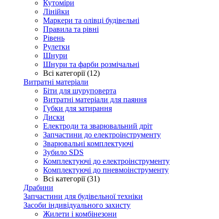
Кутоміри
Лінійки
Маркери та олівці будівельні
Правила та рівні
Рівень
Рулетки
Шнури
Шнури та фарби розмічальні
Всі категорії (12)
Витратні матеріали
Біти для шуруповерта
Витратні матеріали для паяння
Губки для затирання
Диски
Електроди та зварювальний дріт
Запчастини до електроінструменту
Зварювальні комплектуючі
Зубило SDS
Комплектуючі до електроінструменту
Комплектуючі до пневмоінструменту
Всі категорії (31)
Драбини
Запчастини для будівельної техніки
Засоби індивідуального захисту
Жилети і комбінезони