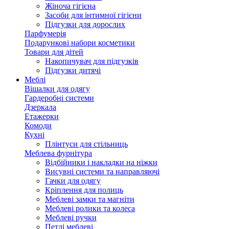
Жіноча гігієна
Засоби для інтимної гігієни
Підгузки для дорослих
Парфумерія
Подарункові набори косметики
Товари для дітей
Накопичувач для підгузків
Підгузки дитячі
Меблі
Вішалки для одягу
Гардеробні системи
Дзеркала
Етажерки
Комоди
Кухні
Плінтуси для стільниць
Меблева фурнітура
Відбійники і накладки на ніжки
Висувні системи та направляючі
Гачки для одягу
Кріплення для полиць
Меблеві замки та магніти
Меблеві ролики та колеса
Меблеві ручки
Петлі меблеві