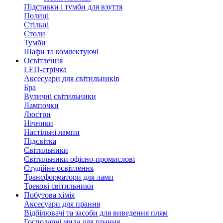
Підставки і тумби для взуття
Полиці
Стільці
Столи
Тумби
Шафи та комлектуючі
Освітлення
LED-стрічка
Аксесуари для світильників
Бра
Вуличні світильники
Лампочки
Люстри
Нічники
Настільні лампи
Підсвітка
Світильники
Світильники офісно-промислові
Студійне освітлення
Трансформатори для ламп
Трекові світильники
Побутова хімія
Аксесуари для прання
Відбілювачі та засоби для виведення плям
Господарчі мила для прання