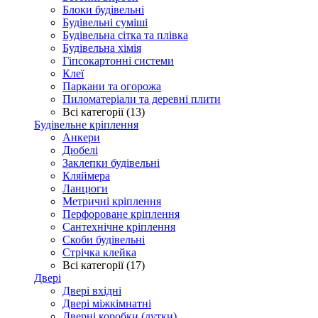
Блоки будівельні
Будівельні суміші
Будівельна сітка та плівка
Будівельна хімія
Гіпсокартонні системи
Клеї
Паркани та огорожа
Пиломатеріали та деревні плити
Всі категорії (13)
Будівельне кріплення
Анкери
Дюбелі
Заклепки будівельні
Кляймера
Ланцюги
Метричні кріплення
Перфороване кріплення
Сантехнічне кріплення
Скоби будівельні
Стрічка клейка
Всі категорії (17)
Двері
Двері вхідні
Двері міжкімнатні
Дверні коробки (лутки)