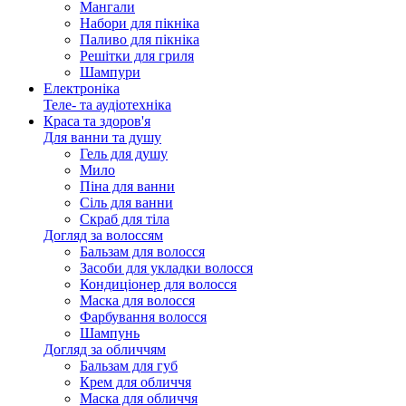
Мангали
Набори для пікніка
Паливо для пікніка
Решітки для гриля
Шампури
Електроніка
Теле- та аудіотехніка
Краса та здоров'я
Для ванни та душу
Гель для душу
Мило
Піна для ванни
Сіль для ванни
Скраб для тіла
Догляд за волоссям
Бальзам для волосся
Засоби для укладки волосся
Кондиціонер для волосся
Маска для волосся
Фарбування волосся
Шампунь
Догляд за обличчям
Бальзам для губ
Крем для обличчя
Маска для обличчя