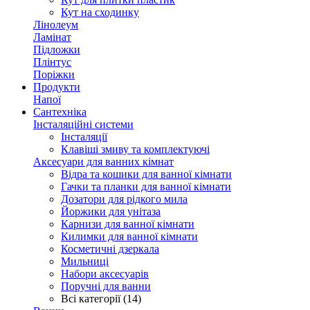
Кут на сходинку
Лінолеум
Ламінат
Підложки
Плінтус
Поріжки
Продукти
Напої
Сантехніка
Інсталяційні системи
Інсталяції
Клавіші змиву та комплектуючі
Аксесуари для ванних кімнат
Відра та кошики для ванної кімнати
Гачки та планки для ванної кімнати
Дозатори для рідкого мила
Йоржики для унітаза
Карнизи для ванної кімнати
Килимки для ванної кімнати
Косметичні дзеркала
Мильниці
Набори аксесуарів
Поручні для ванни
Всі категорії (14)