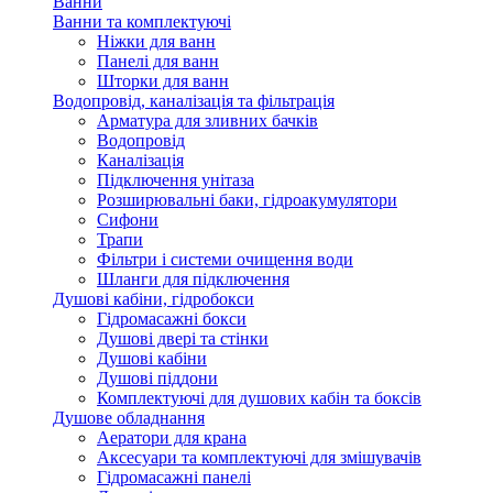
Ванни
Ванни та комплектуючі
Ніжки для ванн
Панелі для ванн
Шторки для ванн
Водопровід, каналізація та фільтрація
Арматура для зливних бачків
Водопровід
Каналізація
Підключення унітаза
Розширювальні баки, гідроакумулятори
Сифони
Трапи
Фільтри і системи очищення води
Шланги для підключення
Душові кабіни, гідробокси
Гідромасажні бокси
Душові двері та стінки
Душові кабіни
Душові піддони
Комплектуючі для душових кабін та боксів
Душове обладнання
Аератори для крана
Аксесуари та комплектуючі для змішувачів
Гідромасажні панелі