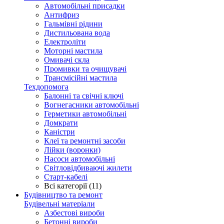
Автомобільні присадки
Антифриз
Гальмівні рідини
Дистильована вода
Електроліти
Моторні мастила
Омивачі скла
Промивки та очищувачі
Трансмісійні мастила
Техдопомога
Балонні та свічні ключі
Вогнегасники автомобільні
Герметики автомобільні
Домкрати
Каністри
Клеї та ремонтні засоби
Лійки (воронки)
Насоси автомобільні
Світловідбиваючі жилети
Старт-кабелі
Всі категорії (11)
Будівництво та ремонт
Будівельні матеріали
Азбестові вироби
Бетонні вироби