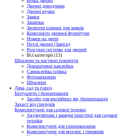
Вічка дверні
Дверні доводчики
Дверні ручки
Замки
Защіпки
Зворотні планки для замків
Комплекти дверної фурнітури
Номер на двері
Петлі дверні (Завіси)
Розсувні системи для дверей
Всі категорії (13)
Шпалери та настінні покриття
Декоративні наклейки
Самоклейка плівка
Фотошпалери
Шпалери
Дача, сад та город
Біотуалети і біопрепарати
Засоби для вигрібних ям, біопрепарати
Захист від гризунів
Комплектуючі для садової техніки
Акумулятори і зарядні пристрої для садової
техніки
Комплектуючі для газонокосарок
Комплектуючі для мотокіс і тримерів