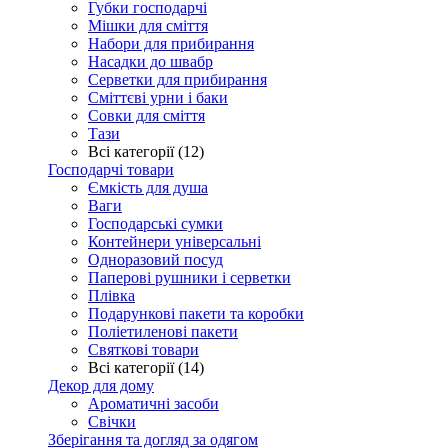
Губки господарчі
Мішки для сміття
Набори для прибирання
Насадки до швабр
Серветки для прибирання
Сміттєві урни і баки
Совки для сміття
Тази
Всі категорії (12)
Господарчі товари
Ємкість для душа
Ваги
Господарські сумки
Контейнери універсальні
Одноразовий посуд
Паперові рушники і серветки
Плівка
Подарункові пакети та коробки
Поліетиленові пакети
Святкові товари
Всі категорії (14)
Декор для дому
Ароматичні засоби
Свічки
Зберігання та догляд за одягом