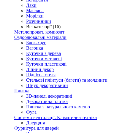
Лаки
Масляна
Морілки
Розчинники
Всі категорії (16)
Металопрокат, композит
Оздоблювальні матеріали
Блок-хаус
Вагонка
Куточки з дерева
Куточки металеві
Куточки пластикові
Ліпний декор
Підвісна стеля
Стельові плінтуси (багети) та молдинги
Шнур декоративний
Плитка
3D-панелі декоративні
Декоративна плитка
Плитка з натурального каменю
Фуга
Системи вентиляції. Кліматична техніка
Дверцята
Фурнітура для дверей