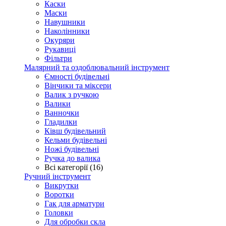
Каски
Маски
Навушники
Наколінники
Окуряри
Рукавиці
Фільтри
Малярний та оздоблювальний інструмент
Ємності будівельні
Вінчики та міксери
Валик з ручкою
Валики
Ванночки
Гладилки
Ківш будівельний
Кельми будівельні
Ножі будівельні
Ручка до валика
Всі категорії (16)
Ручний інструмент
Викрутки
Воротки
Гак для арматури
Головки
Для обробки скла