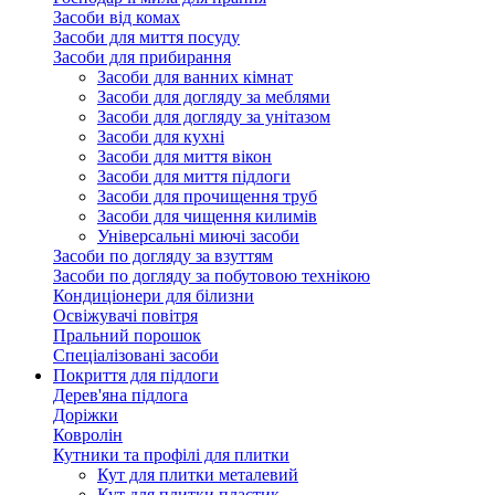
Засоби від комах
Засоби для миття посуду
Засоби для прибирання
Засоби для ванних кімнат
Засоби для догляду за меблями
Засоби для догляду за унітазом
Засоби для кухні
Засоби для миття вікон
Засоби для миття підлоги
Засоби для прочищення труб
Засоби для чищення килимів
Універсальні миючі засоби
Засоби по догляду за взуттям
Засоби по догляду за побутовою технікою
Кондиціонери для білизни
Освіжувачі повітря
Пральний порошок
Спеціалізовані засоби
Покриття для підлоги
Дерев'яна підлога
Доріжки
Ковролін
Кутники та профілі для плитки
Кут для плитки металевий
Кут для плитки пластик