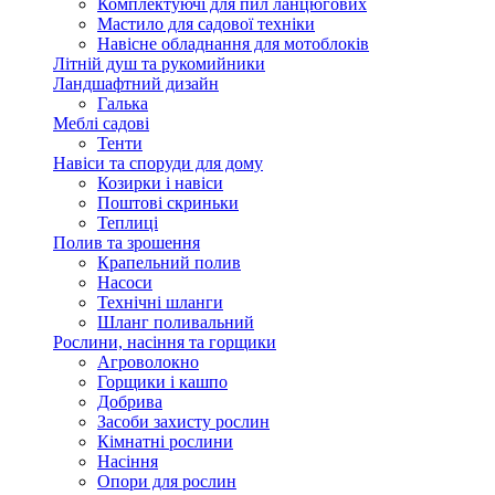
Комплектуючі для пил ланцюгових
Мастило для садової техніки
Навісне обладнання для мотоблоків
Літній душ та рукомийники
Ландшафтний дизайн
Галька
Меблі садові
Тенти
Навіси та споруди для дому
Козирки і навіси
Поштові скриньки
Теплиці
Полив та зрошення
Крапельний полив
Насоси
Технічні шланги
Шланг поливальний
Рослини, насіння та горщики
Агроволокно
Горщики і кашпо
Добрива
Засоби захисту рослин
Кімнатні рослини
Насіння
Опори для рослин