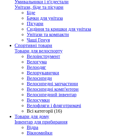
Умивальники і п'єдестали
Унітази, біде та пісуари
Біде
Бачки для унітаза
Пісуари
Сидіння та кришки для унітаза
Унітази та компакти
Чаші Генуя
Спортивні товари
Товари для велоспорту
Велоінструмент
Велогума
Велоодяг
Велорукавички
Велосипеди
Велосипедні запчастини
Велосипедні комп'ютери
Велосипедний інвентар
Велосумки
Велофляги і фляготримачі
Всі категорії (16)
Товари для дому
Інвентар для прибирання
Відра
Вікномийки