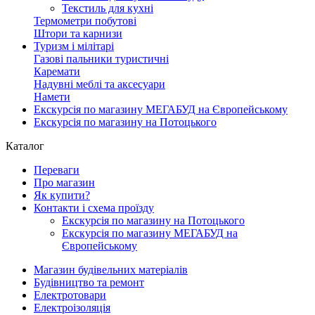
Текстиль для кухні
Термометри побутові
Штори та карнизи
Туризм і мілітарі
Газові пальники туристичні
Каремати
Надувні меблі та аксесуари
Намети
Екскурсія по магазину МЕГАБУД на Європейському
Екскурсія по магазину на Потоцького
Каталог
Переваги
Про магазин
Як купити?
Контакти і схема проїзду
Екскурсія по магазину на Потоцького
Екскурсія по магазину МЕГАБУД на
Європейському
Магазин будівельних матеріалів
Будівництво та ремонт
Електротовари
Електроізоляція