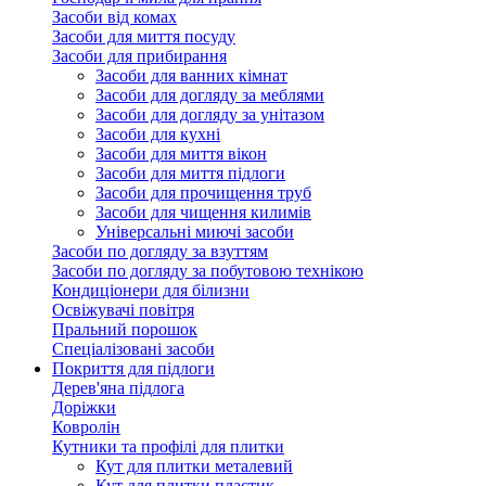
Засоби від комах
Засоби для миття посуду
Засоби для прибирання
Засоби для ванних кімнат
Засоби для догляду за меблями
Засоби для догляду за унітазом
Засоби для кухні
Засоби для миття вікон
Засоби для миття підлоги
Засоби для прочищення труб
Засоби для чищення килимів
Універсальні миючі засоби
Засоби по догляду за взуттям
Засоби по догляду за побутовою технікою
Кондиціонери для білизни
Освіжувачі повітря
Пральний порошок
Спеціалізовані засоби
Покриття для підлоги
Дерев'яна підлога
Доріжки
Ковролін
Кутники та профілі для плитки
Кут для плитки металевий
Кут для плитки пластик