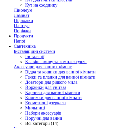
Кут на сходинку
Лінолеум
Ламінат
Підложки
Плінтус
Поріжки
Продукти
Напої
Сантехніка
Інсталяційні системи
Інсталяції
Клавіші змиву та комплектуючі
Аксесуари для ванних кімнат
Відра та кошики для ванної кімнати
Гачки та планки для ванної кімнати
Дозатори для рідкого мила
Йоржики для унітаза
Карнизи для ванної кімнати
Килимки для ванної кімнати
Косметичні дзеркала
Мильниці
Набори аксесуарів
Поручні для ванни
Всі категорії (14)