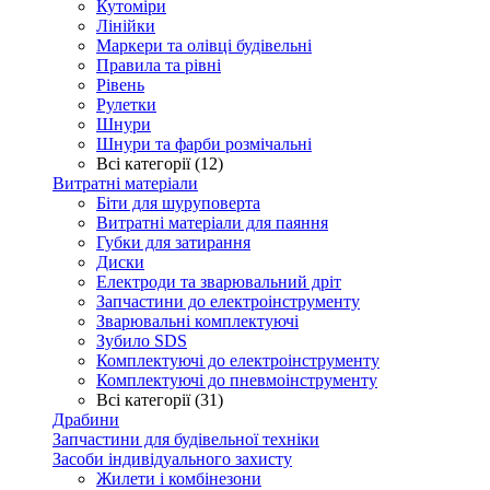
Кутоміри
Лінійки
Маркери та олівці будівельні
Правила та рівні
Рівень
Рулетки
Шнури
Шнури та фарби розмічальні
Всі категорії (12)
Витратні матеріали
Біти для шуруповерта
Витратні матеріали для паяння
Губки для затирання
Диски
Електроди та зварювальний дріт
Запчастини до електроінструменту
Зварювальні комплектуючі
Зубило SDS
Комплектуючі до електроінструменту
Комплектуючі до пневмоінструменту
Всі категорії (31)
Драбини
Запчастини для будівельної техніки
Засоби індивідуального захисту
Жилети і комбінезони