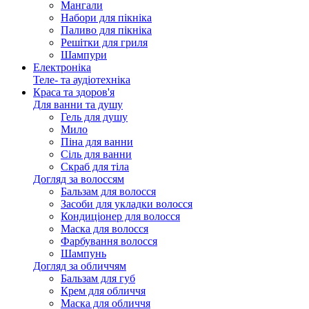
Мангали
Набори для пікніка
Паливо для пікніка
Решітки для гриля
Шампури
Електроніка
Теле- та аудіотехніка
Краса та здоров'я
Для ванни та душу
Гель для душу
Мило
Піна для ванни
Сіль для ванни
Скраб для тіла
Догляд за волоссям
Бальзам для волосся
Засоби для укладки волосся
Кондиціонер для волосся
Маска для волосся
Фарбування волосся
Шампунь
Догляд за обличчям
Бальзам для губ
Крем для обличчя
Маска для обличчя