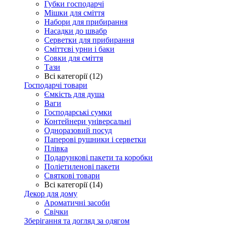
Губки господарчі
Мішки для сміття
Набори для прибирання
Насадки до швабр
Серветки для прибирання
Сміттєві урни і баки
Совки для сміття
Тази
Всі категорії (12)
Господарчі товари
Ємкість для душа
Ваги
Господарські сумки
Контейнери універсальні
Одноразовий посуд
Паперові рушники і серветки
Плівка
Подарункові пакети та коробки
Поліетиленові пакети
Святкові товари
Всі категорії (14)
Декор для дому
Ароматичні засоби
Свічки
Зберігання та догляд за одягом