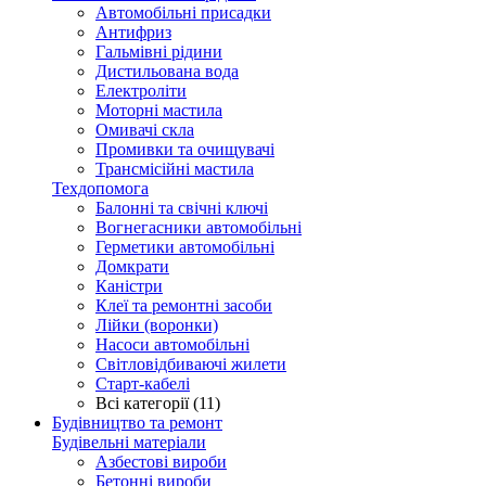
Автомобільні присадки
Антифриз
Гальмівні рідини
Дистильована вода
Електроліти
Моторні мастила
Омивачі скла
Промивки та очищувачі
Трансмісійні мастила
Техдопомога
Балонні та свічні ключі
Вогнегасники автомобільні
Герметики автомобільні
Домкрати
Каністри
Клеї та ремонтні засоби
Лійки (воронки)
Насоси автомобільні
Світловідбиваючі жилети
Старт-кабелі
Всі категорії (11)
Будівництво та ремонт
Будівельні матеріали
Азбестові вироби
Бетонні вироби