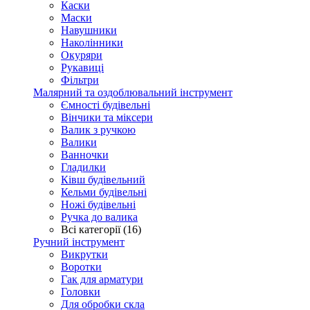
Каски
Маски
Навушники
Наколінники
Окуряри
Рукавиці
Фільтри
Малярний та оздоблювальний інструмент
Ємності будівельні
Вінчики та міксери
Валик з ручкою
Валики
Ванночки
Гладилки
Ківш будівельний
Кельми будівельні
Ножі будівельні
Ручка до валика
Всі категорії (16)
Ручний інструмент
Викрутки
Воротки
Гак для арматури
Головки
Для обробки скла