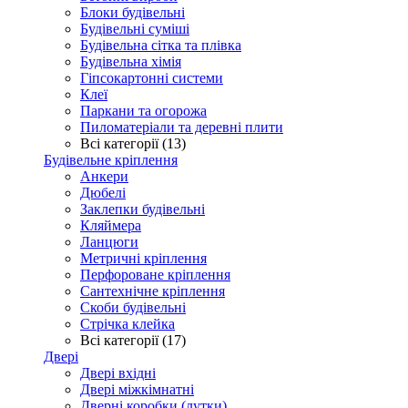
Блоки будівельні
Будівельні суміші
Будівельна сітка та плівка
Будівельна хімія
Гіпсокартонні системи
Клеї
Паркани та огорожа
Пиломатеріали та деревні плити
Всі категорії (13)
Будівельне кріплення
Анкери
Дюбелі
Заклепки будівельні
Кляймера
Ланцюги
Метричні кріплення
Перфороване кріплення
Сантехнічне кріплення
Скоби будівельні
Стрічка клейка
Всі категорії (17)
Двері
Двері вхідні
Двері міжкімнатні
Дверні коробки (лутки)