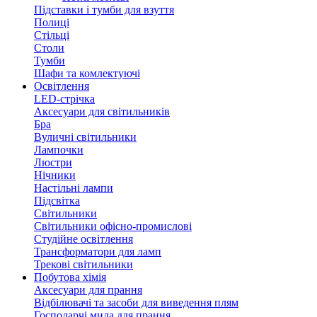
Підставки і тумби для взуття
Полиці
Стільці
Столи
Тумби
Шафи та комлектуючі
Освітлення
LED-стрічка
Аксесуари для світильників
Бра
Вуличні світильники
Лампочки
Люстри
Нічники
Настільні лампи
Підсвітка
Світильники
Світильники офісно-промислові
Студійне освітлення
Трансформатори для ламп
Трекові світильники
Побутова хімія
Аксесуари для прання
Відбілювачі та засоби для виведення плям
Господарчі мила для прання