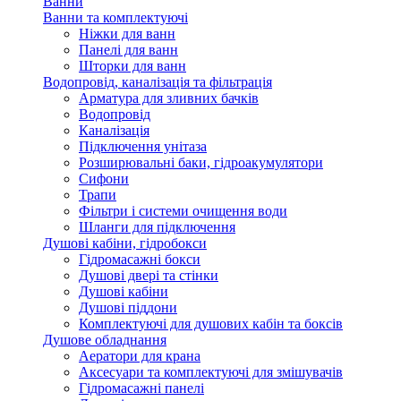
Ванни
Ванни та комплектуючі
Ніжки для ванн
Панелі для ванн
Шторки для ванн
Водопровід, каналізація та фільтрація
Арматура для зливних бачків
Водопровід
Каналізація
Підключення унітаза
Розширювальні баки, гідроакумулятори
Сифони
Трапи
Фільтри і системи очищення води
Шланги для підключення
Душові кабіни, гідробокси
Гідромасажні бокси
Душові двері та стінки
Душові кабіни
Душові піддони
Комплектуючі для душових кабін та боксів
Душове обладнання
Аератори для крана
Аксесуари та комплектуючі для змішувачів
Гідромасажні панелі