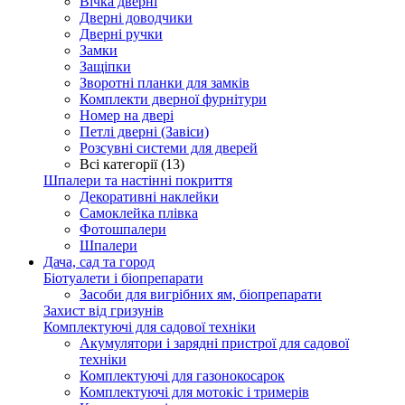
Вічка дверні
Дверні доводчики
Дверні ручки
Замки
Защіпки
Зворотні планки для замків
Комплекти дверної фурнітури
Номер на двері
Петлі дверні (Завіси)
Розсувні системи для дверей
Всі категорії (13)
Шпалери та настінні покриття
Декоративні наклейки
Самоклейка плівка
Фотошпалери
Шпалери
Дача, сад та город
Біотуалети і біопрепарати
Засоби для вигрібних ям, біопрепарати
Захист від гризунів
Комплектуючі для садової техніки
Акумулятори і зарядні пристрої для садової
техніки
Комплектуючі для газонокосарок
Комплектуючі для мотокіс і тримерів