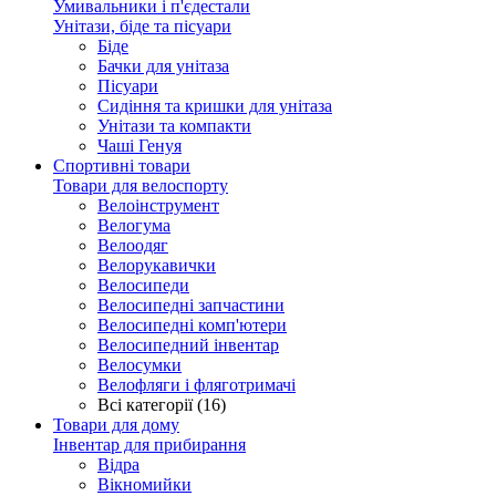
Умивальники і п'єдестали
Унітази, біде та пісуари
Біде
Бачки для унітаза
Пісуари
Сидіння та кришки для унітаза
Унітази та компакти
Чаші Генуя
Спортивні товари
Товари для велоспорту
Велоінструмент
Велогума
Велоодяг
Велорукавички
Велосипеди
Велосипедні запчастини
Велосипедні комп'ютери
Велосипедний інвентар
Велосумки
Велофляги і фляготримачі
Всі категорії (16)
Товари для дому
Інвентар для прибирання
Відра
Вікномийки