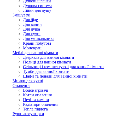
Душові шланги
Душова система
Лійки для душу
Змішувачі
Для біде
Для ванни
Для душа
Для кухні
Для умивальника
Крани побутові
Монокран
Меблі для ванної кімнати
Дзеркала для ванної кімнати
Полиці для ванної кімнати
Стільниці і комплектуючі для ванної кімнати
Тумби для ванної кімнати
Шафи та пенали для ванної кімнати
Мийки для кухні
Опалення
Водонагрівачі
Котли опалення
Печі та каміни
Радіатори опалення
Тепла підлога
Рушникосушарки