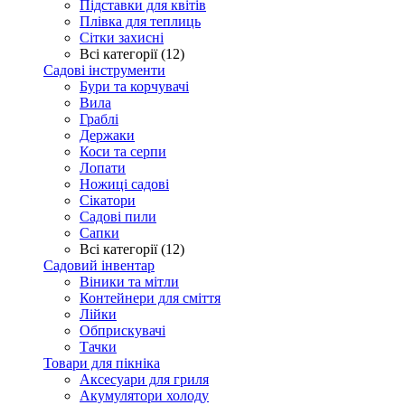
Підставки для квітів
Плівка для теплиць
Сітки захисні
Всі категорії (12)
Садові інструменти
Бури та корчувачі
Вила
Граблі
Держаки
Коси та серпи
Лопати
Ножиці садові
Сікатори
Садові пили
Сапки
Всі категорії (12)
Садовий інвентар
Віники та мітли
Контейнери для сміття
Лійки
Обприскувачі
Тачки
Товари для пікніка
Аксесуари для гриля
Акумулятори холоду