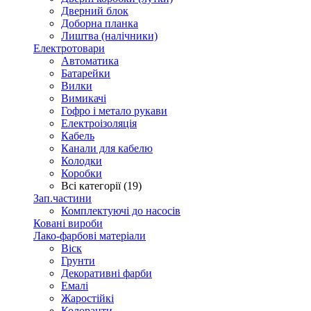
Дверний блок
Доборна планка
Лиштва (налічники)
Електротовари
Автоматика
Батарейки
Вилки
Вимикачі
Гофро і метало рукави
Електроізоляція
Кабель
Канали для кабелю
Колодки
Коробки
Всі категорії (19)
Зап.частини
Комплектуючі до насосів
Ковані вироби
Лако-фарбові матеріали
Віск
Грунти
Декоративні фарби
Емалі
Жаростійкі
Колоранти