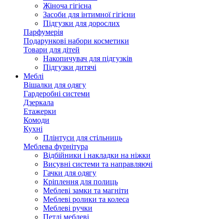
Жіноча гігієна
Засоби для інтимної гігієни
Підгузки для дорослих
Парфумерія
Подарункові набори косметики
Товари для дітей
Накопичувач для підгузків
Підгузки дитячі
Меблі
Вішалки для одягу
Гардеробні системи
Дзеркала
Етажерки
Комоди
Кухні
Плінтуси для стільниць
Меблева фурнітура
Відбійники і накладки на ніжки
Висувні системи та направляючі
Гачки для одягу
Кріплення для полиць
Меблеві замки та магніти
Меблеві ролики та колеса
Меблеві ручки
Петлі меблеві