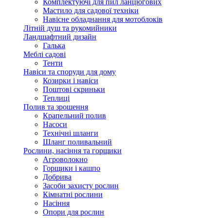
Комплектуючі для пил ланцюгових
Мастило для садової техніки
Навісне обладнання для мотоблоків
Літній душ та рукомийники
Ландшафтний дизайн
Галька
Меблі садові
Тенти
Навіси та споруди для дому
Козирки і навіси
Поштові скриньки
Теплиці
Полив та зрошення
Крапельний полив
Насоси
Технічні шланги
Шланг поливальний
Рослини, насіння та горщики
Агроволокно
Горщики і кашпо
Добрива
Засоби захисту рослин
Кімнатні рослини
Насіння
Опори для рослин