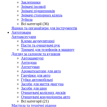
Заклепники
Знімачі ізоляції
Знімачі підшипників
Знімачі стопорних кілець
Зубила
Всі категорії (36)
Ящики та органайзери для інструментів
Автотовари
Автоаксесуари
Клеми акумуляторні
Пасти та очищувачі рук
Тримачі для телефонів в машину
Догляд за салоном та кузовом
Автошампуні
Антидощ
Антитуман
Ароматизатори для авто
Ганчірки для авто
Губки автомобільні
Засоби для миття двигуна
Засоби для шин
Очищувачі колісних дисків
Очищувачі кондиціонера авто
Всі категорії (21)
Мастила та технічні рідини