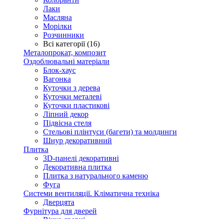
Лаки
Масляна
Морілки
Розчинники
Всі категорії (16)
Металопрокат, композит
Оздоблювальні матеріали
Блок-хаус
Вагонка
Куточки з дерева
Куточки металеві
Куточки пластикові
Ліпний декор
Підвісна стеля
Стельові плінтуси (багети) та молдинги
Шнур декоративний
Плитка
3D-панелі декоративні
Декоративна плитка
Плитка з натурального каменю
Фуга
Системи вентиляції. Кліматична техніка
Дверцята
Фурнітура для дверей