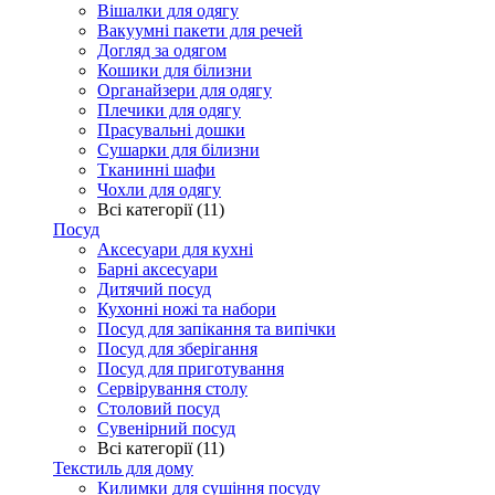
Вішалки для одягу
Вакуумні пакети для речей
Догляд за одягом
Кошики для білизни
Органайзери для одягу
Плечики для одягу
Прасувальні дошки
Сушарки для білизни
Тканинні шафи
Чохли для одягу
Всі категорії (11)
Посуд
Аксесуари для кухні
Барні аксесуари
Дитячий посуд
Кухонні ножі та набори
Посуд для запікання та випічки
Посуд для зберігання
Посуд для приготування
Сервірування столу
Столовий посуд
Сувенірний посуд
Всі категорії (11)
Текстиль для дому
Килимки для сушіння посуду