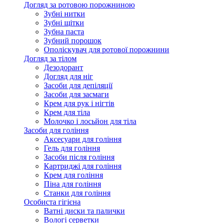
Догляд за ротовою порожниною
Зубні нитки
Зубні щітки
Зубна паста
Зубний порошок
Ополіскувач для ротової порожнини
Догляд за тілом
Дезодорант
Догляд для ніг
Засоби для депіляції
Засоби для засмаги
Крем для рук і нігтів
Крем для тіла
Молочко і лосьйон для тіла
Засоби для гоління
Аксесуари для гоління
Гель для гоління
Засоби після гоління
Картриджі для гоління
Крем для гоління
Піна для гоління
Станки для гоління
Особиста гігієна
Ватні диски та палички
Вологі серветки