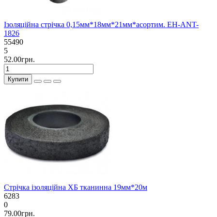
Ізоляційна стрічка 0,15мм*18мм*21мм*асортим. EH-ANT-
1826
55490
5
52.00грн.
Купити
Стрічка ізоляційна ХБ тканинна 19мм*20м
6283
0
79.00грн.