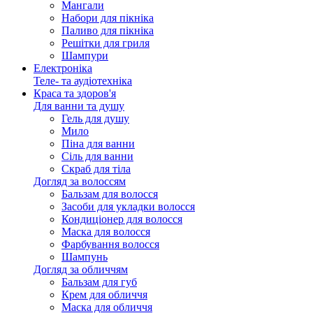
Мангали
Набори для пікніка
Паливо для пікніка
Решітки для гриля
Шампури
Електроніка
Теле- та аудіотехніка
Краса та здоров'я
Для ванни та душу
Гель для душу
Мило
Піна для ванни
Сіль для ванни
Скраб для тіла
Догляд за волоссям
Бальзам для волосся
Засоби для укладки волосся
Кондиціонер для волосся
Маска для волосся
Фарбування волосся
Шампунь
Догляд за обличчям
Бальзам для губ
Крем для обличчя
Маска для обличчя