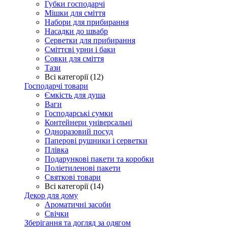
Губки господарчі
Мішки для сміття
Набори для прибирання
Насадки до швабр
Серветки для прибирання
Сміттєві урни і баки
Совки для сміття
Тази
Всі категорії (12)
Господарчі товари
Ємкість для душа
Ваги
Господарські сумки
Контейнери універсальні
Одноразовий посуд
Паперові рушники і серветки
Плівка
Подарункові пакети та коробки
Поліетиленові пакети
Святкові товари
Всі категорії (14)
Декор для дому
Ароматичні засоби
Свічки
Зберігання та догляд за одягом