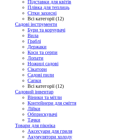
Підставки для квітів
Плівка для теплиць
Сітки захисні
Всі категорії (12)
Садові інструменти
Бури та корчувачі
Вила
Граблі
Держаки
Коси та серпи
Лопати
Ножиці садові
Сікатори
Садові пили
Сапки
Всі категорії (12)
Садовий інвентар
Віники та мітли
Контейнери для сміття
Лійки
Обприскувачі
Тачки
Товари для пікніка
Аксесуари для гриля
Акумулятори холоду