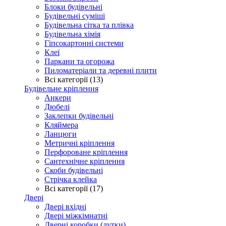
Блоки будівельні
Будівельні суміші
Будівельна сітка та плівка
Будівельна хімія
Гіпсокартонні системи
Клеї
Паркани та огорожа
Пиломатеріали та деревні плити
Всі категорії (13)
Будівельне кріплення
Анкери
Дюбелі
Заклепки будівельні
Кляймера
Ланцюги
Метричні кріплення
Перфороване кріплення
Сантехнічне кріплення
Скоби будівельні
Стрічка клейка
Всі категорії (17)
Двері
Двері вхідні
Двері міжкімнатні
Дверні коробки (лутки)