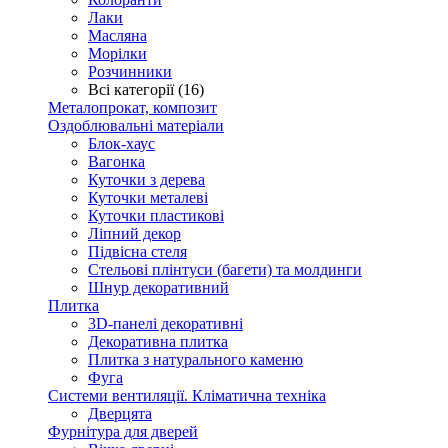
Лаки
Масляна
Морілки
Розчинники
Всі категорії (16)
Металопрокат, композит
Оздоблювальні матеріали
Блок-хаус
Вагонка
Куточки з дерева
Куточки металеві
Куточки пластикові
Ліпний декор
Підвісна стеля
Стельові плінтуси (багети) та молдинги
Шнур декоративний
Плитка
3D-панелі декоративні
Декоративна плитка
Плитка з натурального каменю
Фуга
Системи вентиляції. Кліматична техніка
Дверцята
Фурнітура для дверей