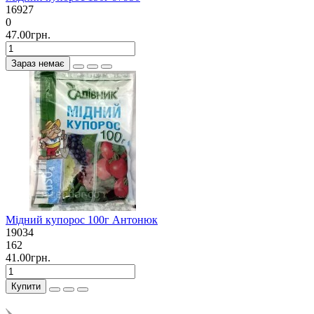
16927
0
47.00грн.
Зараз немає
Мідний купорос 100г Антонюк
19034
162
41.00грн.
Купити