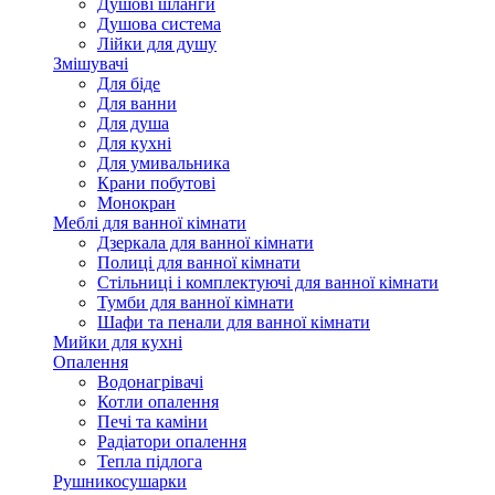
Душові шланги
Душова система
Лійки для душу
Змішувачі
Для біде
Для ванни
Для душа
Для кухні
Для умивальника
Крани побутові
Монокран
Меблі для ванної кімнати
Дзеркала для ванної кімнати
Полиці для ванної кімнати
Стільниці і комплектуючі для ванної кімнати
Тумби для ванної кімнати
Шафи та пенали для ванної кімнати
Мийки для кухні
Опалення
Водонагрівачі
Котли опалення
Печі та каміни
Радіатори опалення
Тепла підлога
Рушникосушарки