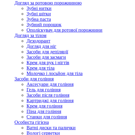
Догляд за ротовою порожниною
Зубні нитки
Зубні щітки
Зубна паста
Зубний порошок
Ополіскувач для ротової порожнини
Догляд за тілом
Дезодорант
Догляд для ніг
Засоби для депіляції
Засоби для засмаги
Крем для рук і нігтів
Крем для тіла
Молочко і лосьйон для тіла
Засоби для гоління
Аксесуари для гоління
Гель для гоління
Засоби після гоління
Картриджі для гоління
Крем для гоління
Піна для гоління
Станки для гоління
Особиста гігієна
Ватні диски та палички
Вологі серветки