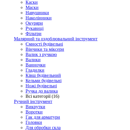
Каски
Маски
Навушники
Наколінники
Окуряри
Рукавиці
Фільтри
Малярний та оздоблювальний інструмент
Ємності будівельні
Вінчики та міксери
Валик з ручкою
Валики
Ванночки
Гладилки
Ківш будівельний
Кельми будівельні
Ножі будівельні
Ручка до валика
Всі категорії (16)
Ручний інструмент
Викрутки
Воротки
Гак для арматури
Головки
Для обробки скла