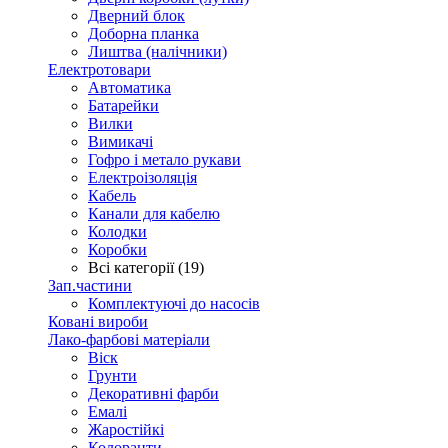
Дверний блок
Доборна планка
Лиштва (налічники)
Електротовари
Автоматика
Батарейки
Вилки
Вимикачі
Гофро і метало рукави
Електроізоляція
Кабель
Канали для кабелю
Колодки
Коробки
Всі категорії (19)
Зап.частини
Комплектуючі до насосів
Ковані вироби
Лако-фарбові матеріали
Віск
Грунти
Декоративні фарби
Емалі
Жаростійкі
Колоранти