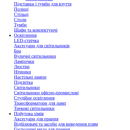
Підставки і тумби для взуття
Полиці
Стільці
Столи
Тумби
Шафи та комлектуючі
Освітлення
LED-стрічка
Аксесуари для світильників
Бра
Вуличні світильники
Лампочки
Люстри
Нічники
Настільні лампи
Підсвітка
Світильники
Світильники офісно-промислові
Студійне освітлення
Трансформатори для ламп
Трекові світильники
Побутова хімія
Аксесуари для прання
Відбілювачі та засоби для виведення плям
Господарчі мила для прання