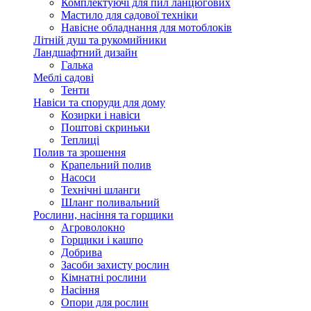
Комплектуючі для пил ланцюгових
Мастило для садової техніки
Навісне обладнання для мотоблоків
Літній душ та рукомийники
Ландшафтний дизайн
Галька
Меблі садові
Тенти
Навіси та споруди для дому
Козирки і навіси
Поштові скриньки
Теплиці
Полив та зрошення
Крапельний полив
Насоси
Технічні шланги
Шланг поливальний
Рослини, насіння та горщики
Агроволокно
Горщики і кашпо
Добрива
Засоби захисту рослин
Кімнатні рослини
Насіння
Опори для рослин