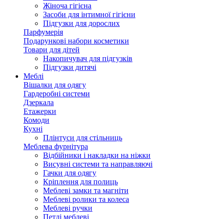
Жіноча гігієна
Засоби для інтимної гігієни
Підгузки для дорослих
Парфумерія
Подарункові набори косметики
Товари для дітей
Накопичувач для підгузків
Підгузки дитячі
Меблі
Вішалки для одягу
Гардеробні системи
Дзеркала
Етажерки
Комоди
Кухні
Плінтуси для стільниць
Меблева фурнітура
Відбійники і накладки на ніжки
Висувні системи та направляючі
Гачки для одягу
Кріплення для полиць
Меблеві замки та магніти
Меблеві ролики та колеса
Меблеві ручки
Петлі меблеві