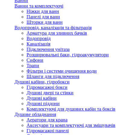
Ванни
Ванни та комплектуючі
Ніжки для ванн
Панелі для ванн
Шторки для ванн
Водопровід, каналізація та фільтрація
Арматура для зливних бачків
Водопровід
Каналізація
Підключення унітаза
Розширювальні баки, гідроакумулятори
Сифони
Трапи
Фільтри і системи очищення води
Шланги для підключення
Душові кабіни, гідробокси
Гідромасажні бокси
Душові двері та стінки
Душові кабіни
Душові піддони
Комплектуючі для душових кабін та боксів
Душове обладнання
Аератори для крана
Аксесуари та комплектуючі для змішувачів
Гідромасажні панелі