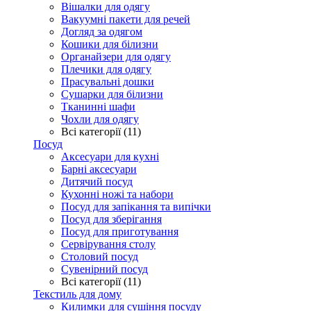
Вішалки для одягу
Вакуумні пакети для речей
Догляд за одягом
Кошики для білизни
Органайзери для одягу
Плечики для одягу
Прасувальні дошки
Сушарки для білизни
Тканинні шафи
Чохли для одягу
Всі категорії (11)
Посуд
Аксесуари для кухні
Барні аксесуари
Дитячий посуд
Кухонні ножі та набори
Посуд для запікання та випічки
Посуд для зберігання
Посуд для приготування
Сервірування столу
Столовий посуд
Сувенірний посуд
Всі категорії (11)
Текстиль для дому
Килимки для сушіння посуду