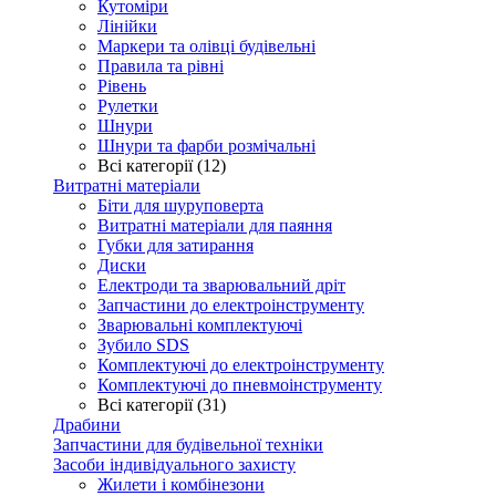
Кутоміри
Лінійки
Маркери та олівці будівельні
Правила та рівні
Рівень
Рулетки
Шнури
Шнури та фарби розмічальні
Всі категорії (12)
Витратні матеріали
Біти для шуруповерта
Витратні матеріали для паяння
Губки для затирання
Диски
Електроди та зварювальний дріт
Запчастини до електроінструменту
Зварювальні комплектуючі
Зубило SDS
Комплектуючі до електроінструменту
Комплектуючі до пневмоінструменту
Всі категорії (31)
Драбини
Запчастини для будівельної техніки
Засоби індивідуального захисту
Жилети і комбінезони