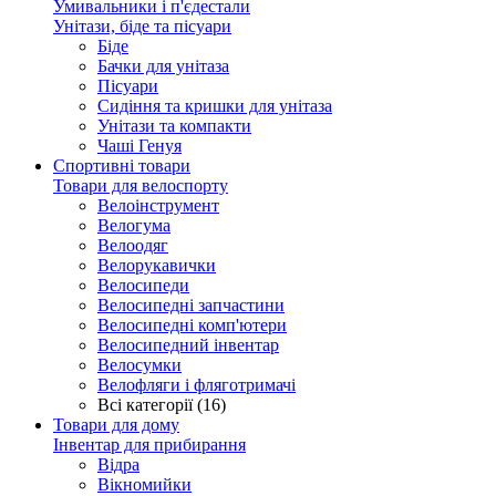
Умивальники і п'єдестали
Унітази, біде та пісуари
Біде
Бачки для унітаза
Пісуари
Сидіння та кришки для унітаза
Унітази та компакти
Чаші Генуя
Спортивні товари
Товари для велоспорту
Велоінструмент
Велогума
Велоодяг
Велорукавички
Велосипеди
Велосипедні запчастини
Велосипедні комп'ютери
Велосипедний інвентар
Велосумки
Велофляги і фляготримачі
Всі категорії (16)
Товари для дому
Інвентар для прибирання
Відра
Вікномийки