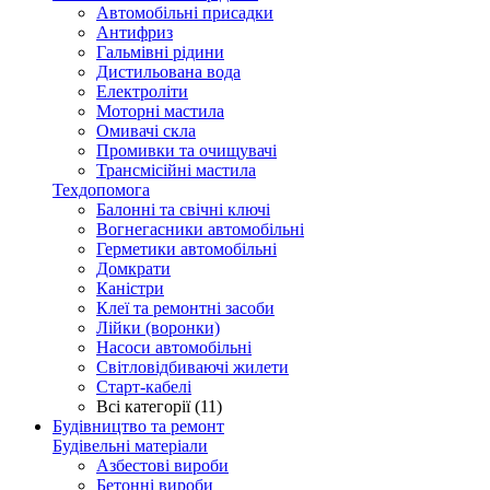
Автомобільні присадки
Антифриз
Гальмівні рідини
Дистильована вода
Електроліти
Моторні мастила
Омивачі скла
Промивки та очищувачі
Трансмісійні мастила
Техдопомога
Балонні та свічні ключі
Вогнегасники автомобільні
Герметики автомобільні
Домкрати
Каністри
Клеї та ремонтні засоби
Лійки (воронки)
Насоси автомобільні
Світловідбиваючі жилети
Старт-кабелі
Всі категорії (11)
Будівництво та ремонт
Будівельні матеріали
Азбестові вироби
Бетонні вироби