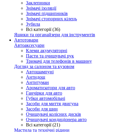
Заклепники
Знімачі ізоляції
Знімачі підшипників
Знімачі стопорних кілець
Зубила
Всі категорії (36)
Ящики та органайзери для інструментів
Автотовари
Автоаксесуари
Клеми акумуляторні
Пасти та очищувачі рук
Тримачі для телефонів в машину
Догляд за салоном та кузовом
Автошампуні
Антидощ
Антитуман
Ароматизатори для авто
Ганчірки для авто
Губки автомобільні
Засоби для миття двигуна
Засоби для шин
Очищувачі колісних дисків
Очищувачі кондиціонера авто
Всі категорії (21)
Мастила та технічні рідини