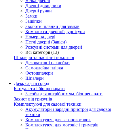
Вічка дверні
Дверні доводчики
Дверні ручки
Замки
Защіпки
Зворотні планки для замків
Комплекти дверної фурнітури
Номер на двері
Петлі дверні (Завіси)
Розсувні системи для дверей
Всі категорії (13)
Шпалери та настінні покриття
Декоративні наклейки
Самоклейка плівка
Фотошпалери
Шпалери
Дача, сад та город
Біотуалети і біопрепарати
Засоби для вигрібних ям, біопрепарати
Захист від гризунів
Комплектуючі для садової техніки
Акумулятори і зарядні пристрої для садової
техніки
Комплектуючі для газонокосарок
Комплектуючі для мотокіс і тримерів