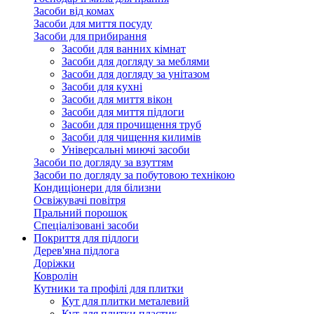
Засоби від комах
Засоби для миття посуду
Засоби для прибирання
Засоби для ванних кімнат
Засоби для догляду за меблями
Засоби для догляду за унітазом
Засоби для кухні
Засоби для миття вікон
Засоби для миття підлоги
Засоби для прочищення труб
Засоби для чищення килимів
Універсальні миючі засоби
Засоби по догляду за взуттям
Засоби по догляду за побутовою технікою
Кондиціонери для білизни
Освіжувачі повітря
Пральний порошок
Спеціалізовані засоби
Покриття для підлоги
Дерев'яна підлога
Доріжки
Ковролін
Кутники та профілі для плитки
Кут для плитки металевий
Кут для плитки пластик