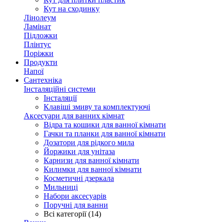
Кут на сходинку
Лінолеум
Ламінат
Підложки
Плінтус
Поріжки
Продукти
Напої
Сантехніка
Інсталяційні системи
Інсталяції
Клавіші змиву та комплектуючі
Аксесуари для ванних кімнат
Відра та кошики для ванної кімнати
Гачки та планки для ванної кімнати
Дозатори для рідкого мила
Йоржики для унітаза
Карнизи для ванної кімнати
Килимки для ванної кімнати
Косметичні дзеркала
Мильниці
Набори аксесуарів
Поручні для ванни
Всі категорії (14)