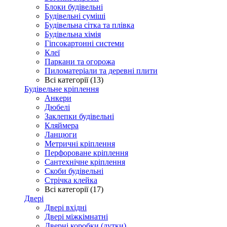
Блоки будівельні
Будівельні суміші
Будівельна сітка та плівка
Будівельна хімія
Гіпсокартонні системи
Клеї
Паркани та огорожа
Пиломатеріали та деревні плити
Всі категорії (13)
Будівельне кріплення
Анкери
Дюбелі
Заклепки будівельні
Кляймера
Ланцюги
Метричні кріплення
Перфороване кріплення
Сантехнічне кріплення
Скоби будівельні
Стрічка клейка
Всі категорії (17)
Двері
Двері вхідні
Двері міжкімнатні
Дверні коробки (лутки)