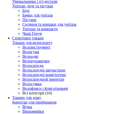
Умивальники і п'єдестали
Унітази, біде та пісуари
Біде
Бачки для унітаза
Пісуари
Сидіння та кришки для унітаза
Унітази та компакти
Чаші Генуя
Спортивні товари
Товари для велоспорту
Велоінструмент
Велогума
Велоодяг
Велорукавички
Велосипеди
Велосипедні запчастини
Велосипедні комп'ютери
Велосипедний інвентар
Велосумки
Велофляги і фляготримачі
Всі категорії (16)
Товари для дому
Інвентар для прибирання
Відра
Вікномийки