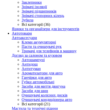
Заклепники
Знімачі ізоляції
Знімачі підшипників
Знімачі стопорних кілець
Зубила
Всі категорії (36)
Ящики та органайзери для інструментів
Автотовари
Автоаксесуари
Клеми акумуляторні
Пасти та очищувачі рук
Тримачі для телефонів в машину
Догляд за салоном та кузовом
Автошампуні
Антидощ
Антитуман
Ароматизатори для авто
Ганчірки для авто
Губки автомобільні
Засоби для миття двигуна
Засоби для шин
Очищувачі колісних дисків
Очищувачі кондиціонера авто
Всі категорії (21)
Мастила та технічні рідини