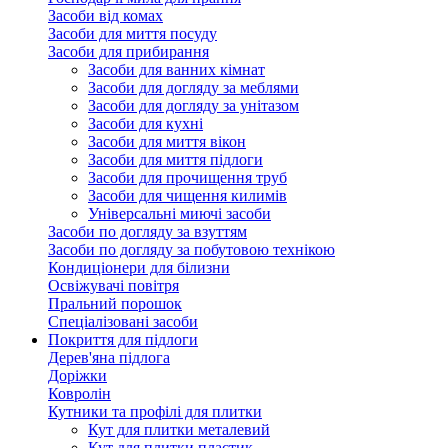
Засоби від комах
Засоби для миття посуду
Засоби для прибирання
Засоби для ванних кімнат
Засоби для догляду за меблями
Засоби для догляду за унітазом
Засоби для кухні
Засоби для миття вікон
Засоби для миття підлоги
Засоби для прочищення труб
Засоби для чищення килимів
Універсальні миючі засоби
Засоби по догляду за взуттям
Засоби по догляду за побутовою технікою
Кондиціонери для білизни
Освіжувачі повітря
Пральний порошок
Спеціалізовані засоби
Покриття для підлоги
Дерев'яна підлога
Доріжки
Ковролін
Кутники та профілі для плитки
Кут для плитки металевий
Кут для плитки пластик