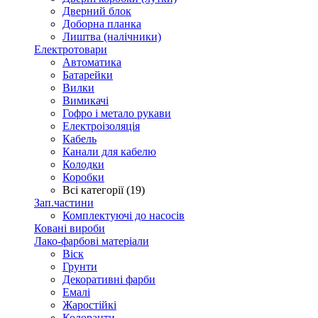
Дверний блок
Доборна планка
Лиштва (налічники)
Електротовари
Автоматика
Батарейки
Вилки
Вимикачі
Гофро і метало рукави
Електроізоляція
Кабель
Канали для кабелю
Колодки
Коробки
Всі категорії (19)
Зап.частини
Комплектуючі до насосів
Ковані вироби
Лако-фарбові матеріали
Віск
Грунти
Декоративні фарби
Емалі
Жаростійкі
Колоранти