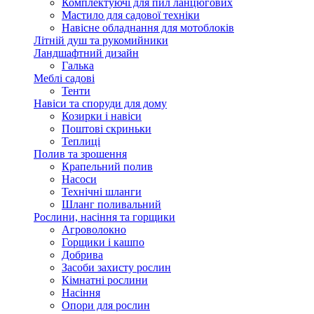
Комплектуючі для пил ланцюгових
Мастило для садової техніки
Навісне обладнання для мотоблоків
Літній душ та рукомийники
Ландшафтний дизайн
Галька
Меблі садові
Тенти
Навіси та споруди для дому
Козирки і навіси
Поштові скриньки
Теплиці
Полив та зрошення
Крапельний полив
Насоси
Технічні шланги
Шланг поливальний
Рослини, насіння та горщики
Агроволокно
Горщики і кашпо
Добрива
Засоби захисту рослин
Кімнатні рослини
Насіння
Опори для рослин