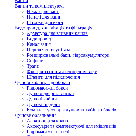
Ванни
Ванни та комплектуючі
Ніжки для ванн
Панелі для ванн
Шторки для ванн
Водопровід, каналізація та фільтрація
Арматура для зливних бачків
Водопровід
Каналізація
Підключення унітаза
Розширювальні баки, гідроакумулятори
Сифони
Трапи
Фільтри і системи очищення води
Шланги для підключення
Душові кабіни, гідробокси
Гідромасажні бокси
Душові двері та стінки
Душові кабіни
Душові піддони
Комплектуючі для душових кабін та боксів
Душове обладнання
Аератори для крана
Аксесуари та комплектуючі для змішувачів
Гідромасажні панелі