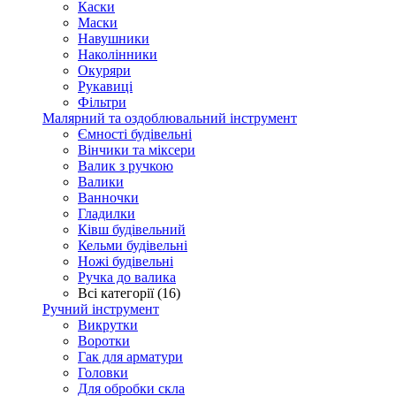
Каски
Маски
Навушники
Наколінники
Окуряри
Рукавиці
Фільтри
Малярний та оздоблювальний інструмент
Ємності будівельні
Вінчики та міксери
Валик з ручкою
Валики
Ванночки
Гладилки
Ківш будівельний
Кельми будівельні
Ножі будівельні
Ручка до валика
Всі категорії (16)
Ручний інструмент
Викрутки
Воротки
Гак для арматури
Головки
Для обробки скла