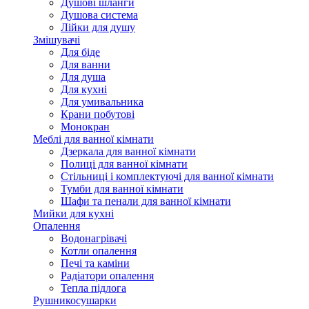
Душові шланги
Душова система
Лійки для душу
Змішувачі
Для біде
Для ванни
Для душа
Для кухні
Для умивальника
Крани побутові
Монокран
Меблі для ванної кімнати
Дзеркала для ванної кімнати
Полиці для ванної кімнати
Стільниці і комплектуючі для ванної кімнати
Тумби для ванної кімнати
Шафи та пенали для ванної кімнати
Мийки для кухні
Опалення
Водонагрівачі
Котли опалення
Печі та каміни
Радіатори опалення
Тепла підлога
Рушникосушарки