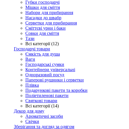
Губки господарчі
Мішки для сміття
Набори для прибирання
Насадки до швабр
Серветки для прибирання
Сміттєві урни і баки
Совки для сміття
Тази
Всі категорії (12)
Господарчі товари
Ємкість для душа
Ваги
Господарські сумки
Контейнери універсальні
Одноразовий посуд
Паперові рушники і серветки
Плівка
Подарункові пакети та коробки
Поліетиленові пакети
Святкові товари
Всі категорії (14)
Декор для дому
Ароматичні засоби
Свічки
Зберігання та догляд за одягом