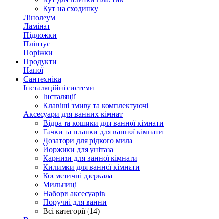
Кут на сходинку
Лінолеум
Ламінат
Підложки
Плінтус
Поріжки
Продукти
Напої
Сантехніка
Інсталяційні системи
Інсталяції
Клавіші змиву та комплектуючі
Аксесуари для ванних кімнат
Відра та кошики для ванної кімнати
Гачки та планки для ванної кімнати
Дозатори для рідкого мила
Йоржики для унітаза
Карнизи для ванної кімнати
Килимки для ванної кімнати
Косметичні дзеркала
Мильниці
Набори аксесуарів
Поручні для ванни
Всі категорії (14)