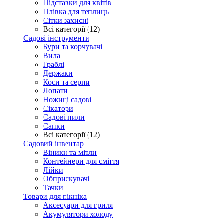
Підставки для квітів
Плівка для теплиць
Сітки захисні
Всі категорії (12)
Садові інструменти
Бури та корчувачі
Вила
Граблі
Держаки
Коси та серпи
Лопати
Ножиці садові
Сікатори
Садові пили
Сапки
Всі категорії (12)
Садовий інвентар
Віники та мітли
Контейнери для сміття
Лійки
Обприскувачі
Тачки
Товари для пікніка
Аксесуари для гриля
Акумулятори холоду