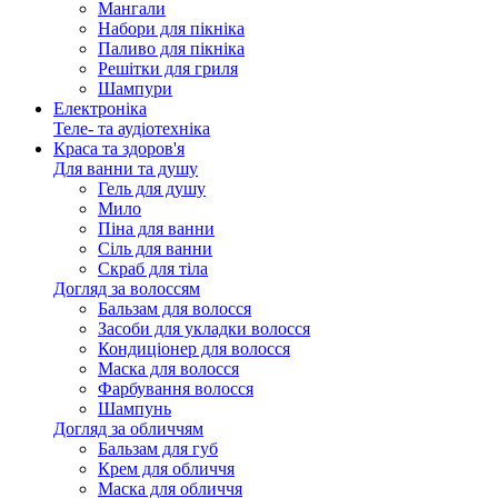
Мангали
Набори для пікніка
Паливо для пікніка
Решітки для гриля
Шампури
Електроніка
Теле- та аудіотехніка
Краса та здоров'я
Для ванни та душу
Гель для душу
Мило
Піна для ванни
Сіль для ванни
Скраб для тіла
Догляд за волоссям
Бальзам для волосся
Засоби для укладки волосся
Кондиціонер для волосся
Маска для волосся
Фарбування волосся
Шампунь
Догляд за обличчям
Бальзам для губ
Крем для обличчя
Маска для обличчя