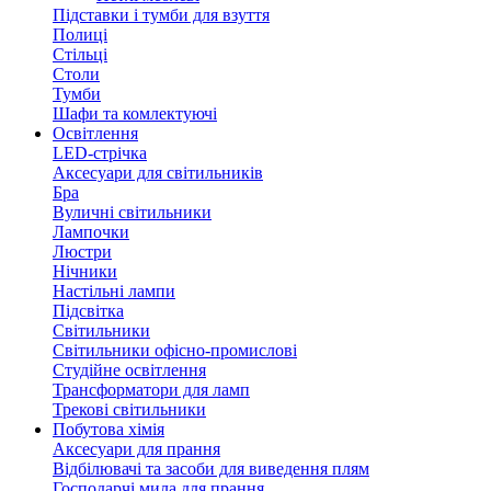
Підставки і тумби для взуття
Полиці
Стільці
Столи
Тумби
Шафи та комлектуючі
Освітлення
LED-стрічка
Аксесуари для світильників
Бра
Вуличні світильники
Лампочки
Люстри
Нічники
Настільні лампи
Підсвітка
Світильники
Світильники офісно-промислові
Студійне освітлення
Трансформатори для ламп
Трекові світильники
Побутова хімія
Аксесуари для прання
Відбілювачі та засоби для виведення плям
Господарчі мила для прання