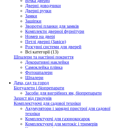
Вічка дверні
Дверні доводчики
Дверні ручки
Замки
Защіпки
Зворотні планки для замків
Комплекти дверної фурнітури
Номер на двері
Петлі дверні (Завіси)
Розсувні системи для дверей
Всі категорії (13)
Шпалери та настінні покриття
Декоративні наклейки
Самоклейка плівка
Фотошпалери
Шпалери
Дача, сад та город
Біотуалети і біопрепарати
Засоби для вигрібних ям, біопрепарати
Захист від гризунів
Комплектуючі для садової техніки
Акумулятори і зарядні пристрої для садової
техніки
Комплектуючі для газонокосарок
Комплектуючі для мотокіс і тримерів