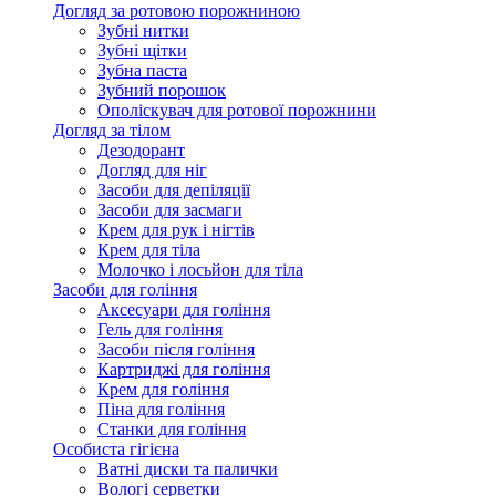
Догляд за ротовою порожниною
Зубні нитки
Зубні щітки
Зубна паста
Зубний порошок
Ополіскувач для ротової порожнини
Догляд за тілом
Дезодорант
Догляд для ніг
Засоби для депіляції
Засоби для засмаги
Крем для рук і нігтів
Крем для тіла
Молочко і лосьйон для тіла
Засоби для гоління
Аксесуари для гоління
Гель для гоління
Засоби після гоління
Картриджі для гоління
Крем для гоління
Піна для гоління
Станки для гоління
Особиста гігієна
Ватні диски та палички
Вологі серветки