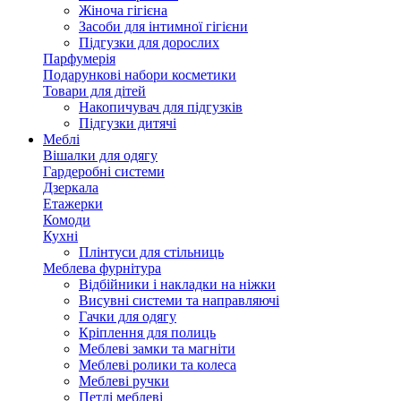
Жіноча гігієна
Засоби для інтимної гігієни
Підгузки для дорослих
Парфумерія
Подарункові набори косметики
Товари для дітей
Накопичувач для підгузків
Підгузки дитячі
Меблі
Вішалки для одягу
Гардеробні системи
Дзеркала
Етажерки
Комоди
Кухні
Плінтуси для стільниць
Меблева фурнітура
Відбійники і накладки на ніжки
Висувні системи та направляючі
Гачки для одягу
Кріплення для полиць
Меблеві замки та магніти
Меблеві ролики та колеса
Меблеві ручки
Петлі меблеві