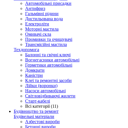
Автомобільні присадки
Антифриз
Гальмівні рідини
Дистильована вода
Електроліти
Моторні мастила
Омивачі скла
Промивки та очищувачі
Трансмісійні мастила
Техдопомога
Балонні та свічні ключі
Вогнегасники автомобільні
Герметики автомобільні
Домкрати
Каністри
Клеї та ремонтні засоби
Лійки (воронки)
Насоси автомобільні
Світловідбиваючі жилети
Старт-кабелі
Всі категорії (11)
Будівництво та ремонт
Будівельні матеріали
Азбестові вироби
Бетонні вироби