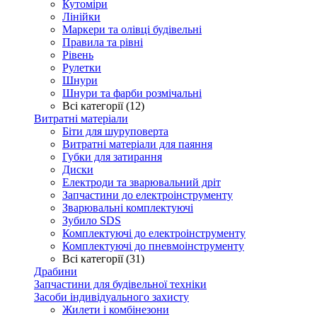
Кутоміри
Лінійки
Маркери та олівці будівельні
Правила та рівні
Рівень
Рулетки
Шнури
Шнури та фарби розмічальні
Всі категорії (12)
Витратні матеріали
Біти для шуруповерта
Витратні матеріали для паяння
Губки для затирання
Диски
Електроди та зварювальний дріт
Запчастини до електроінструменту
Зварювальні комплектуючі
Зубило SDS
Комплектуючі до електроінструменту
Комплектуючі до пневмоінструменту
Всі категорії (31)
Драбини
Запчастини для будівельної техніки
Засоби індивідуального захисту
Жилети і комбінезони