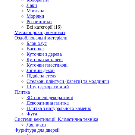
Лаки
Масляна
Морілки
Розчинники
Всі категорії (16)
Металопрокат, композит
Оздоблювальні матеріали
Блок-хаус
Вагонка
Куточки з дерева
Куточки металеві
Куточки пластикові
Ліпний декор
Підвісна стеля
Стельові плінтуси (багети) та молдинги
Шнур декоративний
Плитка
3D-панелі декоративні
Декоративна плитка
Плитка з натурального каменю
Фуга
Системи вентиляції. Кліматична техніка
Дверцята
Фурнітура для дверей