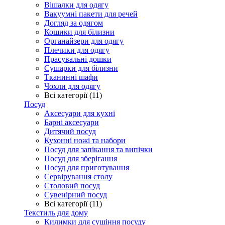
Вішалки для одягу
Вакуумні пакети для речей
Догляд за одягом
Кошики для білизни
Органайзери для одягу
Плечики для одягу
Прасувальні дошки
Сушарки для білизни
Тканинні шафи
Чохли для одягу
Всі категорії (11)
Посуд
Аксесуари для кухні
Барні аксесуари
Дитячий посуд
Кухонні ножі та набори
Посуд для запікання та випічки
Посуд для зберігання
Посуд для приготування
Сервірування столу
Столовий посуд
Сувенірний посуд
Всі категорії (11)
Текстиль для дому
Килимки для сушіння посуду