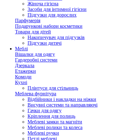
Жіноча гігієна
Засоби для інтимної гігієни
Підгузки для дорослих
Парфумерія
Подарункові набори косметики
Товари для дітей
Накопичувач для підгузків
Підгузки дитячі
Меблі
Вішалки для одягу
Гардеробні системи
Дзеркала
Етажерки
Комоди
Кухні
Плінтуси для стільниць
Меблева фурнітура
Відбійники і накладки на ніжки
Висувні системи та направляючі
Гачки для одягу
Кріплення для полиць
Меблеві замки та магніти
Меблеві ролики та колеса
Меблеві ручки
Петлі меблеві