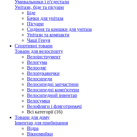
Умивальники і п'єдестали
Унітази, біде та пісуари
Біде
Бачки для унітаза
Пісуари
Сидіння та кришки для унітаза
Унітази та компакти
Чаші Генуя
Спортивні товари
Товари для велоспорту
Велоінструмент
Велогума
Велоодяг
Велорукавички
Велосипеди
Велосипедні запчастини
Велосипедні комп'ютери
Велосипедний інвентар
Велосумки
Велофляги і фляготримачі
Всі категорії (16)
Товари для дому
Інвентар для прибирання
Відра
Вікномийки