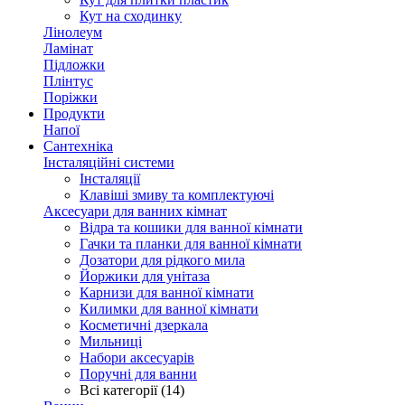
Кут на сходинку
Лінолеум
Ламінат
Підложки
Плінтус
Поріжки
Продукти
Напої
Сантехніка
Інсталяційні системи
Інсталяції
Клавіші змиву та комплектуючі
Аксесуари для ванних кімнат
Відра та кошики для ванної кімнати
Гачки та планки для ванної кімнати
Дозатори для рідкого мила
Йоржики для унітаза
Карнизи для ванної кімнати
Килимки для ванної кімнати
Косметичні дзеркала
Мильниці
Набори аксесуарів
Поручні для ванни
Всі категорії (14)