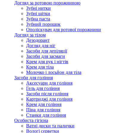
Догляд за ротовою порожниною
Зубні нитки
Зубні щітки
Зубна паста
Зубний порошок
Ополіскувач для ротової порожнини
Догляд за тілом
Дезодорант
Догляд для ніг
Засоби для депіляції
Засоби для засмаги
Крем для рук і нігтів
Крем для тіла
Молочко і лосьйон для тіла
Засоби для гоління
Аксесуари для гоління
Гель для гоління
Засоби після гоління
Картриджі для гоління
Крем для гоління
Піна для гоління
Станки для гоління
Особиста гігієна
Ватні диски та палички
Вологі серветки