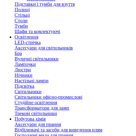
Підставки і тумби для взуття
Полиці
Стільці
Столи
Тумби
Шафи та комлектуючі
Освітлення
LED-стрічка
Аксесуари для світильників
Бра
Вуличні світильники
Лампочки
Люстри
Нічники
Настільні лампи
Підсвітка
Світильники
Світильники офісно-промислові
Студійне освітлення
Трансформатори для ламп
Трекові світильники
Побутова хімія
Аксесуари для прання
Відбілювачі та засоби для виведення плям
Господарчі мила для прання