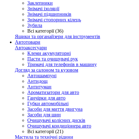
Заклепники
Знімачі ізоляції
Знімачі підшипників
Знімачі стопорних кілець
Зубила
Всі категорії (36)
Ящики та органайзери для інструментів
Автотовари
Автоаксесуари
Клеми акумуляторні
Пасти та очищувачі рук
Тримачі для телефонів в машину
Догляд за салоном та кузовом
Автошампуні
Антидощ
Антитуман
Ароматизатори для авто
Ганчірки для авто
Губки автомобільні
Засоби для миття двигуна
Засоби для шин
Очищувачі колісних дисків
Очищувачі кондиціонера авто
Всі категорії (21)
Мастила та технічні рідини