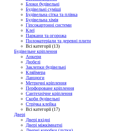
Блоки будівельні
Будівельні суміші
Будівельна сітка та плівка
Будівельна хімія
Гіпсокартонні системи
Клеї
Паркани та огорожа
Пиломатеріали та деревні плити
Всі категорії (13)
Будівельне кріплення
Анкери
Дюбелі
Заклепки будівельні
Кляймера
Ланцюги
Метричні кріплення
Перфороване кріплення
Сантехнічне кріплення
Скоби будівельні
Стрічка клейка
Всі категорії (17)
Двері
Двері вхідні
Двері міжкімнатні
Дверні коробки (лутки)