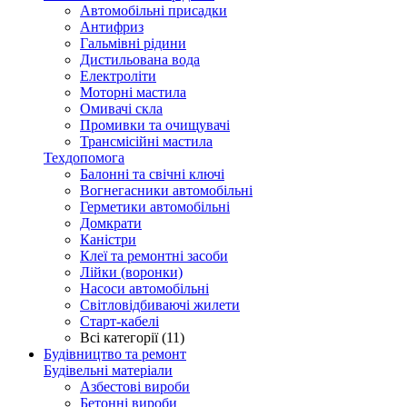
Автомобільні присадки
Антифриз
Гальмівні рідини
Дистильована вода
Електроліти
Моторні мастила
Омивачі скла
Промивки та очищувачі
Трансмісійні мастила
Техдопомога
Балонні та свічні ключі
Вогнегасники автомобільні
Герметики автомобільні
Домкрати
Каністри
Клеї та ремонтні засоби
Лійки (воронки)
Насоси автомобільні
Світловідбиваючі жилети
Старт-кабелі
Всі категорії (11)
Будівництво та ремонт
Будівельні матеріали
Азбестові вироби
Бетонні вироби