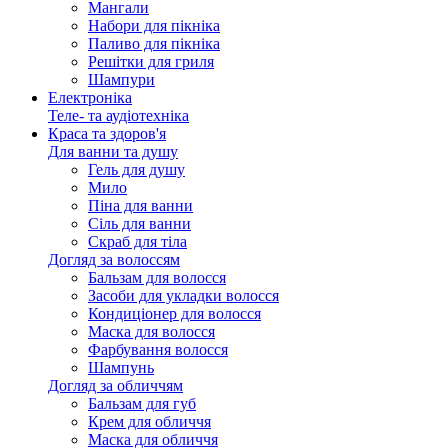
Мангали
Набори для пікніка
Паливо для пікніка
Решітки для гриля
Шампури
Електроніка
Теле- та аудіотехніка
Краса та здоров'я
Для ванни та душу
Гель для душу
Мило
Піна для ванни
Сіль для ванни
Скраб для тіла
Догляд за волоссям
Бальзам для волосся
Засоби для укладки волосся
Кондиціонер для волосся
Маска для волосся
Фарбування волосся
Шампунь
Догляд за обличчям
Бальзам для губ
Крем для обличчя
Маска для обличчя