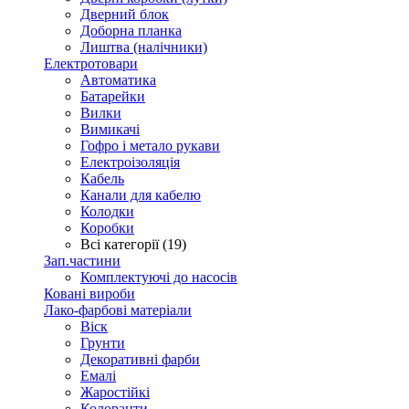
Дверний блок
Доборна планка
Лиштва (налічники)
Електротовари
Автоматика
Батарейки
Вилки
Вимикачі
Гофро і метало рукави
Електроізоляція
Кабель
Канали для кабелю
Колодки
Коробки
Всі категорії (19)
Зап.частини
Комплектуючі до насосів
Ковані вироби
Лако-фарбові матеріали
Віск
Грунти
Декоративні фарби
Емалі
Жаростійкі
Колоранти