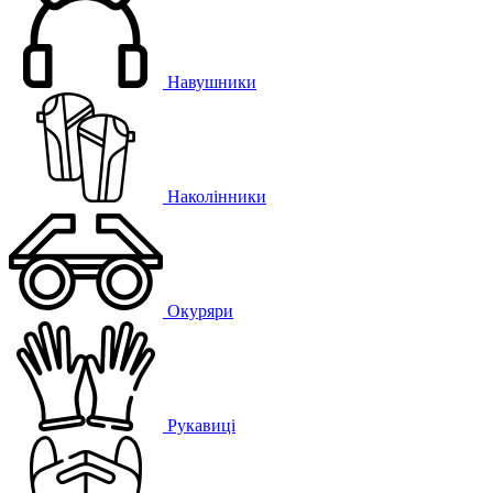
Навушники
Наколінники
Окуряри
Рукавиці