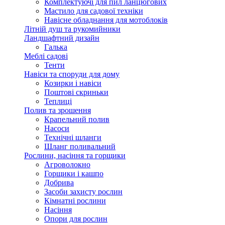
Комплектуючі для пил ланцюгових
Мастило для садової техніки
Навісне обладнання для мотоблоків
Літній душ та рукомийники
Ландшафтний дизайн
Галька
Меблі садові
Тенти
Навіси та споруди для дому
Козирки і навіси
Поштові скриньки
Теплиці
Полив та зрошення
Крапельний полив
Насоси
Технічні шланги
Шланг поливальний
Рослини, насіння та горщики
Агроволокно
Горщики і кашпо
Добрива
Засоби захисту рослин
Кімнатні рослини
Насіння
Опори для рослин