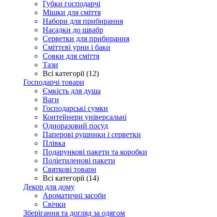
Губки господарчі
Мішки для сміття
Набори для прибирання
Насадки до швабр
Серветки для прибирання
Сміттєві урни і баки
Совки для сміття
Тази
Всі категорії (12)
Господарчі товари
Ємкість для душа
Ваги
Господарські сумки
Контейнери універсальні
Одноразовий посуд
Паперові рушники і серветки
Плівка
Подарункові пакети та коробки
Поліетиленові пакети
Святкові товари
Всі категорії (14)
Декор для дому
Ароматичні засоби
Свічки
Зберігання та догляд за одягом