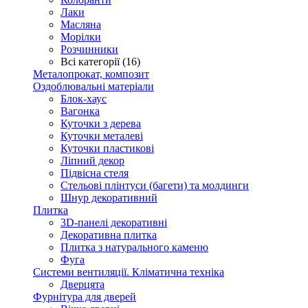
Лаки
Масляна
Морілки
Розчинники
Всі категорії (16)
Металопрокат, композит
Оздоблювальні матеріали
Блок-хаус
Вагонка
Куточки з дерева
Куточки металеві
Куточки пластикові
Ліпний декор
Підвісна стеля
Стельові плінтуси (багети) та молдинги
Шнур декоративний
Плитка
3D-панелі декоративні
Декоративна плитка
Плитка з натурального каменю
Фуга
Системи вентиляції. Кліматична техніка
Дверцята
Фурнітура для дверей