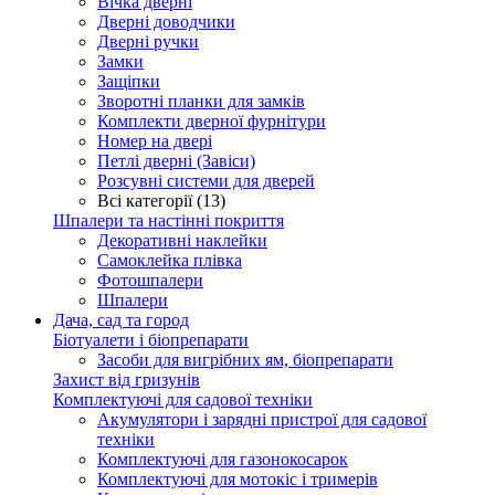
Вічка дверні
Дверні доводчики
Дверні ручки
Замки
Защіпки
Зворотні планки для замків
Комплекти дверної фурнітури
Номер на двері
Петлі дверні (Завіси)
Розсувні системи для дверей
Всі категорії (13)
Шпалери та настінні покриття
Декоративні наклейки
Самоклейка плівка
Фотошпалери
Шпалери
Дача, сад та город
Біотуалети і біопрепарати
Засоби для вигрібних ям, біопрепарати
Захист від гризунів
Комплектуючі для садової техніки
Акумулятори і зарядні пристрої для садової
техніки
Комплектуючі для газонокосарок
Комплектуючі для мотокіс і тримерів