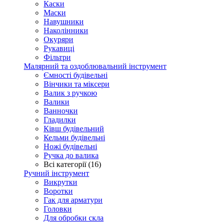
Каски
Маски
Навушники
Наколінники
Окуряри
Рукавиці
Фільтри
Малярний та оздоблювальний інструмент
Ємності будівельні
Вінчики та міксери
Валик з ручкою
Валики
Ванночки
Гладилки
Ківш будівельний
Кельми будівельні
Ножі будівельні
Ручка до валика
Всі категорії (16)
Ручний інструмент
Викрутки
Воротки
Гак для арматури
Головки
Для обробки скла