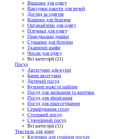
Вішалки для одягу
Вакуумні пакети для речей
Догляд за одягом
Кошики для білизни
Органайзери для одягу
Плечики для одягу
Прасувальні дошки
Сушарки для білизни
Тканинні шафи
Чохли для одягу
Всі категорії (11)
Посуд
Аксесуари для кухні
Барні аксесуари
Дитячий посуд
Кухонні ножі та набори
Посуд для запікання та випічки
Посуд для зберігання
Посуд для приготування
Сервірування столу
Столовий посуд
Сувенірний посуд
Всі категорії (11)
Текстиль для дому
Килимки для сушіння посуду