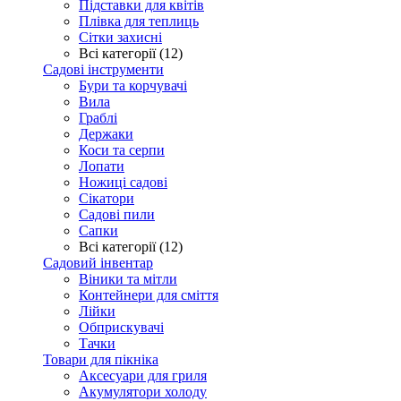
Підставки для квітів
Плівка для теплиць
Сітки захисні
Всі категорії (12)
Садові інструменти
Бури та корчувачі
Вила
Граблі
Держаки
Коси та серпи
Лопати
Ножиці садові
Сікатори
Садові пили
Сапки
Всі категорії (12)
Садовий інвентар
Віники та мітли
Контейнери для сміття
Лійки
Обприскувачі
Тачки
Товари для пікніка
Аксесуари для гриля
Акумулятори холоду