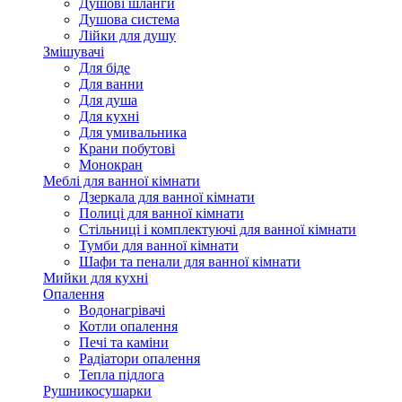
Душові шланги
Душова система
Лійки для душу
Змішувачі
Для біде
Для ванни
Для душа
Для кухні
Для умивальника
Крани побутові
Монокран
Меблі для ванної кімнати
Дзеркала для ванної кімнати
Полиці для ванної кімнати
Стільниці і комплектуючі для ванної кімнати
Тумби для ванної кімнати
Шафи та пенали для ванної кімнати
Мийки для кухні
Опалення
Водонагрівачі
Котли опалення
Печі та каміни
Радіатори опалення
Тепла підлога
Рушникосушарки