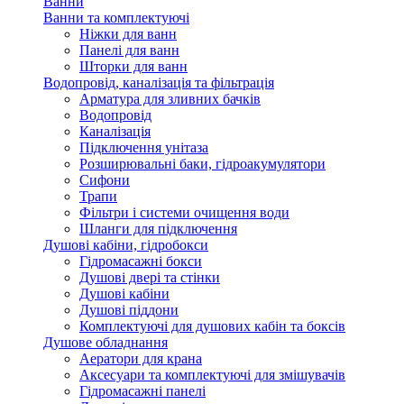
Ванни
Ванни та комплектуючі
Ніжки для ванн
Панелі для ванн
Шторки для ванн
Водопровід, каналізація та фільтрація
Арматура для зливних бачків
Водопровід
Каналізація
Підключення унітаза
Розширювальні баки, гідроакумулятори
Сифони
Трапи
Фільтри і системи очищення води
Шланги для підключення
Душові кабіни, гідробокси
Гідромасажні бокси
Душові двері та стінки
Душові кабіни
Душові піддони
Комплектуючі для душових кабін та боксів
Душове обладнання
Аератори для крана
Аксесуари та комплектуючі для змішувачів
Гідромасажні панелі