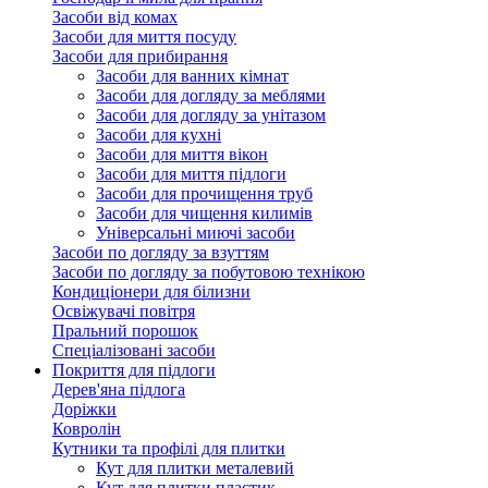
Засоби від комах
Засоби для миття посуду
Засоби для прибирання
Засоби для ванних кімнат
Засоби для догляду за меблями
Засоби для догляду за унітазом
Засоби для кухні
Засоби для миття вікон
Засоби для миття підлоги
Засоби для прочищення труб
Засоби для чищення килимів
Універсальні миючі засоби
Засоби по догляду за взуттям
Засоби по догляду за побутовою технікою
Кондиціонери для білизни
Освіжувачі повітря
Пральний порошок
Спеціалізовані засоби
Покриття для підлоги
Дерев'яна підлога
Доріжки
Ковролін
Кутники та профілі для плитки
Кут для плитки металевий
Кут для плитки пластик