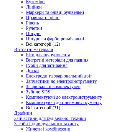
Кутоміри
Лінійки
Маркери та олівці будівельні
Правила та рівні
Рівень
Рулетки
Шнури
Шнури та фарби розмічальні
Всі категорії (12)
Витратні матеріали
Біти для шуруповерта
Витратні матеріали для паяння
Губки для затирання
Диски
Електроди та зварювальний дріт
Запчастини до електроінструменту
Зварювальні комплектуючі
Зубило SDS
Комплектуючі до електроінструменту
Комплектуючі до пневмоінструменту
Всі категорії (31)
Драбини
Запчастини для будівельної техніки
Засоби індивідуального захисту
Жилети і комбінезони