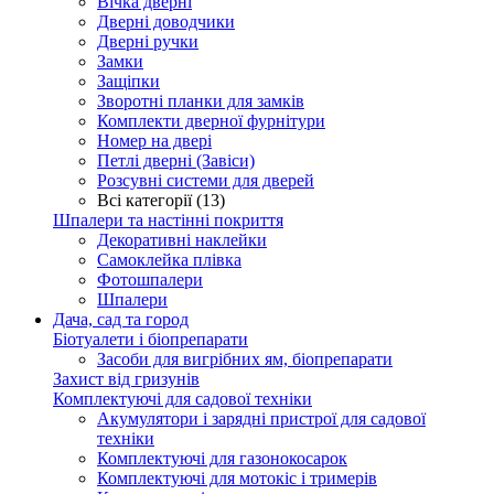
Вічка дверні
Дверні доводчики
Дверні ручки
Замки
Защіпки
Зворотні планки для замків
Комплекти дверної фурнітури
Номер на двері
Петлі дверні (Завіси)
Розсувні системи для дверей
Всі категорії (13)
Шпалери та настінні покриття
Декоративні наклейки
Самоклейка плівка
Фотошпалери
Шпалери
Дача, сад та город
Біотуалети і біопрепарати
Засоби для вигрібних ям, біопрепарати
Захист від гризунів
Комплектуючі для садової техніки
Акумулятори і зарядні пристрої для садової
техніки
Комплектуючі для газонокосарок
Комплектуючі для мотокіс і тримерів