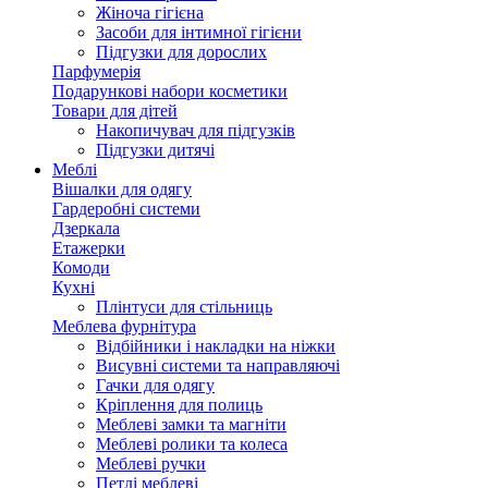
Жіноча гігієна
Засоби для інтимної гігієни
Підгузки для дорослих
Парфумерія
Подарункові набори косметики
Товари для дітей
Накопичувач для підгузків
Підгузки дитячі
Меблі
Вішалки для одягу
Гардеробні системи
Дзеркала
Етажерки
Комоди
Кухні
Плінтуси для стільниць
Меблева фурнітура
Відбійники і накладки на ніжки
Висувні системи та направляючі
Гачки для одягу
Кріплення для полиць
Меблеві замки та магніти
Меблеві ролики та колеса
Меблеві ручки
Петлі меблеві