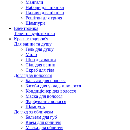
Мангали
Набори для пікніка
Паливо для пікніка
Решітки для гриля
Шампури
Електроніка
Теле- та аудіотехніка
Краса та здоров'я
Для ванни та душу
Гель для душу
Мило
Піна для ванни
Сіль для ванни
Скраб для тіла
Догляд за волоссям
Бальзам для волосся
Засоби для укладки волосся
Кондиціонер для волосся
Маска для волосся
Фарбування волосся
Шампунь
Догляд за обличчям
Бальзам для губ
Крем для обличчя
Маска для обличчя