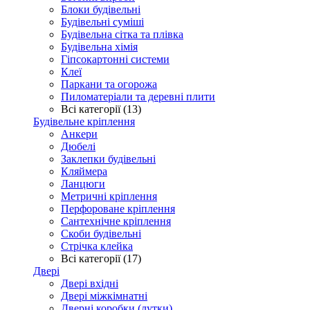
Блоки будівельні
Будівельні суміші
Будівельна сітка та плівка
Будівельна хімія
Гіпсокартонні системи
Клеї
Паркани та огорожа
Пиломатеріали та деревні плити
Всі категорії (13)
Будівельне кріплення
Анкери
Дюбелі
Заклепки будівельні
Кляймера
Ланцюги
Метричні кріплення
Перфороване кріплення
Сантехнічне кріплення
Скоби будівельні
Стрічка клейка
Всі категорії (17)
Двері
Двері вхідні
Двері міжкімнатні
Дверні коробки (лутки)