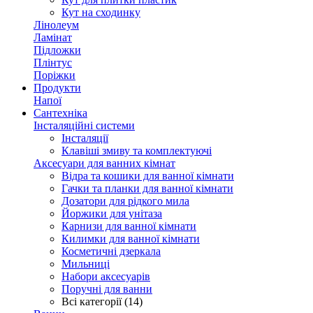
Кут на сходинку
Лінолеум
Ламінат
Підложки
Плінтус
Поріжки
Продукти
Напої
Сантехніка
Інсталяційні системи
Інсталяції
Клавіші змиву та комплектуючі
Аксесуари для ванних кімнат
Відра та кошики для ванної кімнати
Гачки та планки для ванної кімнати
Дозатори для рідкого мила
Йоржики для унітаза
Карнизи для ванної кімнати
Килимки для ванної кімнати
Косметичні дзеркала
Мильниці
Набори аксесуарів
Поручні для ванни
Всі категорії (14)