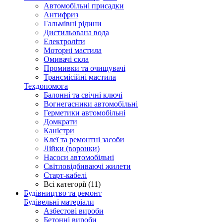
Автомобільні присадки
Антифриз
Гальмівні рідини
Дистильована вода
Електроліти
Моторні мастила
Омивачі скла
Промивки та очищувачі
Трансмісійні мастила
Техдопомога
Балонні та свічні ключі
Вогнегасники автомобільні
Герметики автомобільні
Домкрати
Каністри
Клеї та ремонтні засоби
Лійки (воронки)
Насоси автомобільні
Світловідбиваючі жилети
Старт-кабелі
Всі категорії (11)
Будівництво та ремонт
Будівельні матеріали
Азбестові вироби
Бетонні вироби