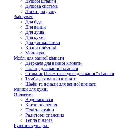
Душові шланги
Душова система
Лійки для душу
Змішувачі
Для біде
Для ванни
Для душа
Для кухні
Для умивальника
Крани побутові
Монокран
Меблі для ванної кімнати
Дзеркала для ванної кімнати
Полиці для ванної кімнати
Стільниці і комплектуючі для ванної кімнати
Тумби для ванної кімнати
Шафи та пенали для ванної кімнати
Мийки для кухні
Опалення
Водонагрівачі
Котли опалення
Печі та каміни
Радіатори опалення
Тепла підлога
Рушникосушарки