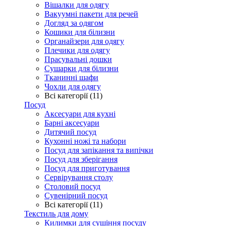
Вішалки для одягу
Вакуумні пакети для речей
Догляд за одягом
Кошики для білизни
Органайзери для одягу
Плечики для одягу
Прасувальні дошки
Сушарки для білизни
Тканинні шафи
Чохли для одягу
Всі категорії (11)
Посуд
Аксесуари для кухні
Барні аксесуари
Дитячий посуд
Кухонні ножі та набори
Посуд для запікання та випічки
Посуд для зберігання
Посуд для приготування
Сервірування столу
Столовий посуд
Сувенірний посуд
Всі категорії (11)
Текстиль для дому
Килимки для сушіння посуду