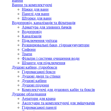
Ванни
Ванни та комплектуючі
Ніжки для ванн
Панелі для ванн
Шторки для ванн
Водопровід, каналізація та фільтрація
Арматура для зливних бачків
Водопровід
Каналізація
Підключення унітаза
Розширювальні баки, гідроакумулятори
Сифони
Трапи
Фільтри і системи очищення води
Шланги для підключення
Душові кабіни, гідробокси
Гідромасажні бокси
Душові двері та стінки
Душові кабіни
Душові піддони
Комплектуючі для душових кабін та боксів
Душове обладнання
Аератори для крана
Аксесуари та комплектуючі для змішувачів
Гідромасажні панелі