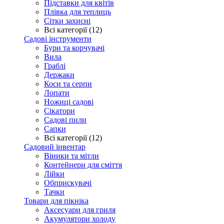
Підставки для квітів
Плівка для теплиць
Сітки захисні
Всі категорії (12)
Садові інструменти
Бури та корчувачі
Вила
Граблі
Держаки
Коси та серпи
Лопати
Ножиці садові
Сікатори
Садові пили
Сапки
Всі категорії (12)
Садовий інвентар
Віники та мітли
Контейнери для сміття
Лійки
Обприскувачі
Тачки
Товари для пікніка
Аксесуари для гриля
Акумулятори холоду