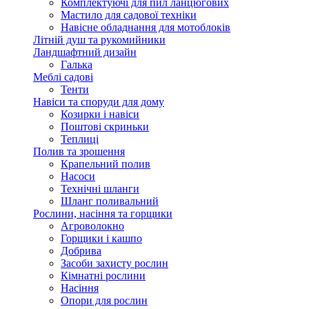
Комплектуючі для пил ланцюгових
Мастило для садової техніки
Навісне обладнання для мотоблоків
Літній душ та рукомийники
Ландшафтний дизайн
Галька
Меблі садові
Тенти
Навіси та споруди для дому
Козирки і навіси
Поштові скриньки
Теплиці
Полив та зрошення
Крапельний полив
Насоси
Технічні шланги
Шланг поливальний
Рослини, насіння та горщики
Агроволокно
Горщики і кашпо
Добрива
Засоби захисту рослин
Кімнатні рослини
Насіння
Опори для рослин