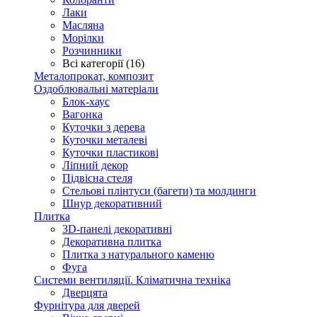
Лаки
Масляна
Морілки
Розчинники
Всі категорії (16)
Металопрокат, композит
Оздоблювальні матеріали
Блок-хаус
Вагонка
Куточки з дерева
Куточки металеві
Куточки пластикові
Ліпний декор
Підвісна стеля
Стельові плінтуси (багети) та молдинги
Шнур декоративний
Плитка
3D-панелі декоративні
Декоративна плитка
Плитка з натурального каменю
Фуга
Системи вентиляції. Кліматична техніка
Дверцята
Фурнітура для дверей