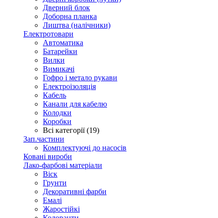
Дверний блок
Доборна планка
Лиштва (налічники)
Електротовари
Автоматика
Батарейки
Вилки
Вимикачі
Гофро і метало рукави
Електроізоляція
Кабель
Канали для кабелю
Колодки
Коробки
Всі категорії (19)
Зап.частини
Комплектуючі до насосів
Ковані вироби
Лако-фарбові матеріали
Віск
Грунти
Декоративні фарби
Емалі
Жаростійкі
Колоранти