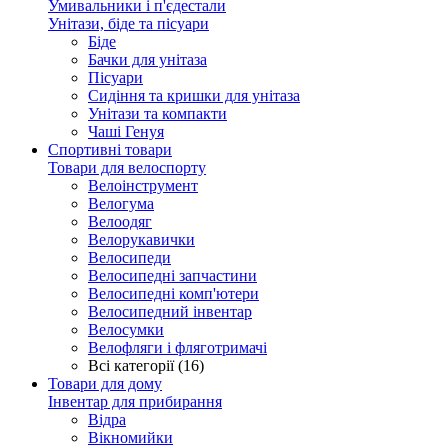
Умивальники і п'єдестали
Унітази, біде та пісуари
Біде
Бачки для унітаза
Пісуари
Сидіння та кришки для унітаза
Унітази та компакти
Чаші Генуя
Спортивні товари
Товари для велоспорту
Велоінструмент
Велогума
Велоодяг
Велорукавички
Велосипеди
Велосипедні запчастини
Велосипедні комп'ютери
Велосипедний інвентар
Велосумки
Велофляги і фляготримачі
Всі категорії (16)
Товари для дому
Інвентар для прибирання
Відра
Вікномийки