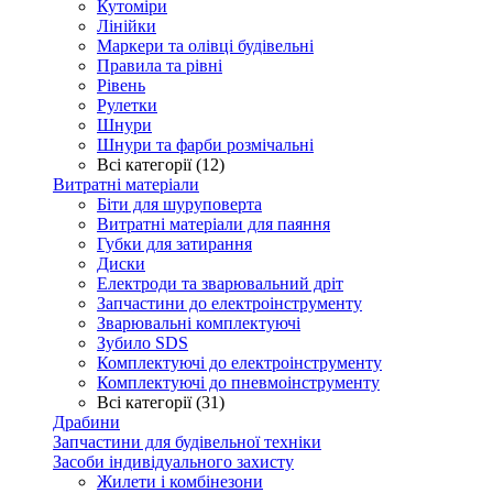
Кутоміри
Лінійки
Маркери та олівці будівельні
Правила та рівні
Рівень
Рулетки
Шнури
Шнури та фарби розмічальні
Всі категорії (12)
Витратні матеріали
Біти для шуруповерта
Витратні матеріали для паяння
Губки для затирання
Диски
Електроди та зварювальний дріт
Запчастини до електроінструменту
Зварювальні комплектуючі
Зубило SDS
Комплектуючі до електроінструменту
Комплектуючі до пневмоінструменту
Всі категорії (31)
Драбини
Запчастини для будівельної техніки
Засоби індивідуального захисту
Жилети і комбінезони