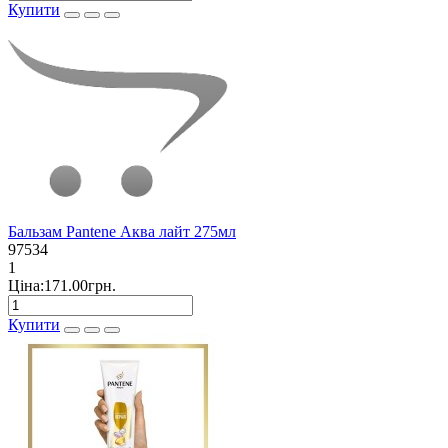
Купити
Бальзам Pantene Аква лайт 275мл
97534
1
Ціна:171.00грн.
Купити