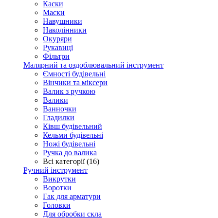
Каски
Маски
Навушники
Наколінники
Окуряри
Рукавиці
Фільтри
Малярний та оздоблювальний інструмент
Ємності будівельні
Вінчики та міксери
Валик з ручкою
Валики
Ванночки
Гладилки
Ківш будівельний
Кельми будівельні
Ножі будівельні
Ручка до валика
Всі категорії (16)
Ручний інструмент
Викрутки
Воротки
Гак для арматури
Головки
Для обробки скла