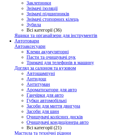
Заклепники
Знімачі ізоляції
Знімачі підшипників
Знімачі стопорних кілець
Зубила
Всі категорії (36)
Ящики та органайзери для інструментів
Автотовари
Автоаксесуари
Клеми акумуляторні
Пасти та очищувачі рук
Тримачі для телефонів в машину
Догляд за салоном та кузовом
Автошампуні
Антидощ
Антитуман
Ароматизатори для авто
Ганчірки для авто
Губки автомобільні
Засоби для миття двигуна
Засоби для шин
Очищувачі колісних дисків
Очищувачі кондиціонера авто
Всі категорії (21)
Мастила та технічні рідини