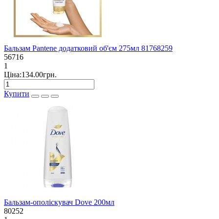
Бальзам Pantene додатковий об'єм 275мл 81768259
56716
1
Ціна:134.00грн.
Купити
Бальзам-ополіскувач Dove 200мл
80252