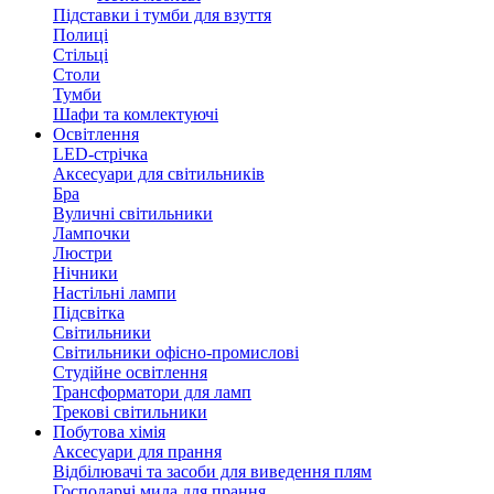
Підставки і тумби для взуття
Полиці
Стільці
Столи
Тумби
Шафи та комлектуючі
Освітлення
LED-стрічка
Аксесуари для світильників
Бра
Вуличні світильники
Лампочки
Люстри
Нічники
Настільні лампи
Підсвітка
Світильники
Світильники офісно-промислові
Студійне освітлення
Трансформатори для ламп
Трекові світильники
Побутова хімія
Аксесуари для прання
Відбілювачі та засоби для виведення плям
Господарчі мила для прання