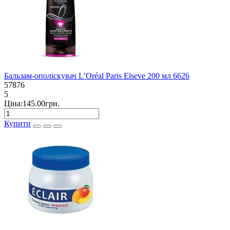
Бальзам-ополіскувач L’Oréal Paris Elseve 200 мл 6626
57876
5
Ціна:145.00грн.
Купити