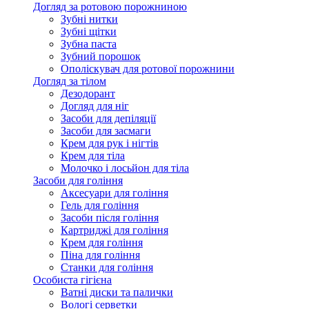
Догляд за ротовою порожниною
Зубні нитки
Зубні щітки
Зубна паста
Зубний порошок
Ополіскувач для ротової порожнини
Догляд за тілом
Дезодорант
Догляд для ніг
Засоби для депіляції
Засоби для засмаги
Крем для рук і нігтів
Крем для тіла
Молочко і лосьйон для тіла
Засоби для гоління
Аксесуари для гоління
Гель для гоління
Засоби після гоління
Картриджі для гоління
Крем для гоління
Піна для гоління
Станки для гоління
Особиста гігієна
Ватні диски та палички
Вологі серветки