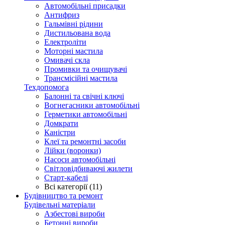
Автомобільні присадки
Антифриз
Гальмівні рідини
Дистильована вода
Електроліти
Моторні мастила
Омивачі скла
Промивки та очищувачі
Трансмісійні мастила
Техдопомога
Балонні та свічні ключі
Вогнегасники автомобільні
Герметики автомобільні
Домкрати
Каністри
Клеї та ремонтні засоби
Лійки (воронки)
Насоси автомобільні
Світловідбиваючі жилети
Старт-кабелі
Всі категорії (11)
Будівництво та ремонт
Будівельні матеріали
Азбестові вироби
Бетонні вироби