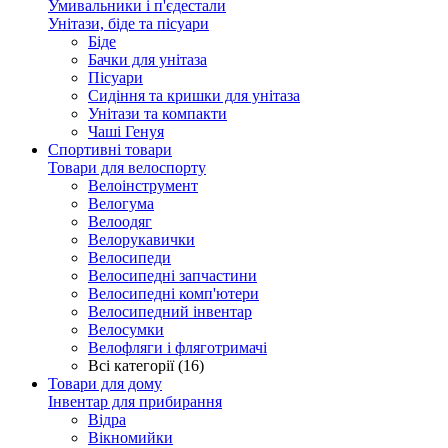
Умивальники і п'єдестали
Унітази, біде та пісуари
Біде
Бачки для унітаза
Пісуари
Сидіння та кришки для унітаза
Унітази та компакти
Чаші Генуя
Спортивні товари
Товари для велоспорту
Велоінструмент
Велогума
Велоодяг
Велорукавички
Велосипеди
Велосипедні запчастини
Велосипедні комп'ютери
Велосипедний інвентар
Велосумки
Велофляги і фляготримачі
Всі категорії (16)
Товари для дому
Інвентар для прибирання
Відра
Вікномийки