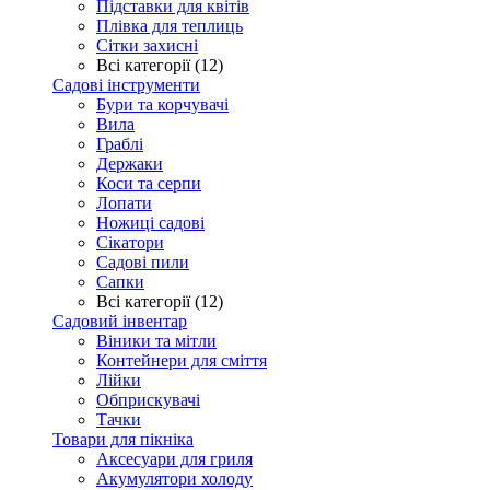
Підставки для квітів
Плівка для теплиць
Сітки захисні
Всі категорії (12)
Садові інструменти
Бури та корчувачі
Вила
Граблі
Держаки
Коси та серпи
Лопати
Ножиці садові
Сікатори
Садові пили
Сапки
Всі категорії (12)
Садовий інвентар
Віники та мітли
Контейнери для сміття
Лійки
Обприскувачі
Тачки
Товари для пікніка
Аксесуари для гриля
Акумулятори холоду