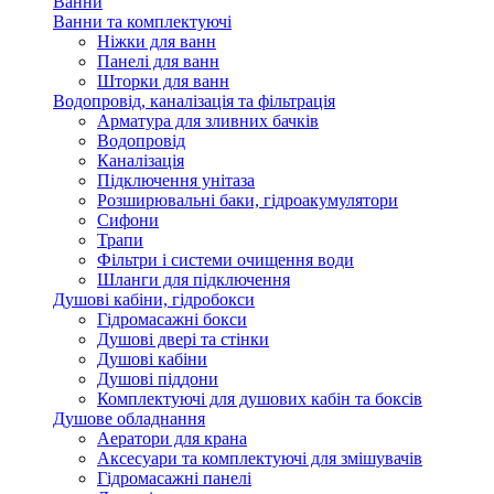
Ванни
Ванни та комплектуючі
Ніжки для ванн
Панелі для ванн
Шторки для ванн
Водопровід, каналізація та фільтрація
Арматура для зливних бачків
Водопровід
Каналізація
Підключення унітаза
Розширювальні баки, гідроакумулятори
Сифони
Трапи
Фільтри і системи очищення води
Шланги для підключення
Душові кабіни, гідробокси
Гідромасажні бокси
Душові двері та стінки
Душові кабіни
Душові піддони
Комплектуючі для душових кабін та боксів
Душове обладнання
Аератори для крана
Аксесуари та комплектуючі для змішувачів
Гідромасажні панелі