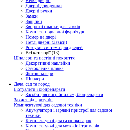
Вічка дверні
Дверні доводчики
Дверні ручки
Замки
Защіпки
Зворотні планки для замків
Комплекти дверної фурнітури
Номер на двері
Петлі дверні (Завіси)
Розсувні системи для дверей
Всі категорії (13)
Шпалери та настінні покриття
Декоративні наклейки
Самоклейка плівка
Фотошпалери
Шпалери
Дача, сад та город
Біотуалети і біопрепарати
Засоби для вигрібних ям, біопрепарати
Захист від гризунів
Комплектуючі для садової техніки
Акумулятори і зарядні пристрої для садової
техніки
Комплектуючі для газонокосарок
Комплектуючі для мотокіс і тримерів