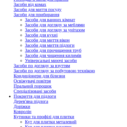
Засоби від комах
Засоби для миття посуду
Засоби для прибирання
Засоби для ванних кімнат
Засоби для догляду за меблями
Засоби для догляду за унітазом
Засоби для кухні
Засоби для миття вікон
Засоби для миття підлоги
Засоби для прочищення труб
Засоби для чищення килимів
Універсальні миючі засоби
Засоби по догляду за взуттям
Засоби по догляду за побутовою технікою
Кондиціонери для білизни
Освіжувачі повітря
Пральний порошок
Спеціалізовані засоби
Покриття для підлоги
Дерев'яна підлога
Доріжки
Ковролін
Кутники та профілі для плитки
Кут для плитки металевий
Кут для плитки пластик