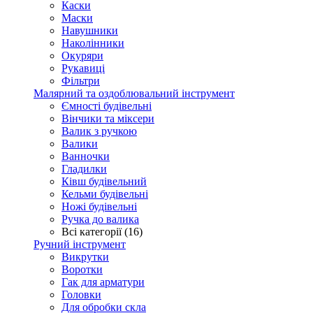
Каски
Маски
Навушники
Наколінники
Окуряри
Рукавиці
Фільтри
Малярний та оздоблювальний інструмент
Ємності будівельні
Вінчики та міксери
Валик з ручкою
Валики
Ванночки
Гладилки
Ківш будівельний
Кельми будівельні
Ножі будівельні
Ручка до валика
Всі категорії (16)
Ручний інструмент
Викрутки
Воротки
Гак для арматури
Головки
Для обробки скла