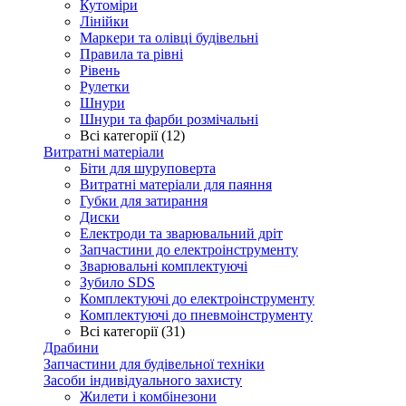
Кутоміри
Лінійки
Маркери та олівці будівельні
Правила та рівні
Рівень
Рулетки
Шнури
Шнури та фарби розмічальні
Всі категорії (12)
Витратні матеріали
Біти для шуруповерта
Витратні матеріали для паяння
Губки для затирання
Диски
Електроди та зварювальний дріт
Запчастини до електроінструменту
Зварювальні комплектуючі
Зубило SDS
Комплектуючі до електроінструменту
Комплектуючі до пневмоінструменту
Всі категорії (31)
Драбини
Запчастини для будівельної техніки
Засоби індивідуального захисту
Жилети і комбінезони