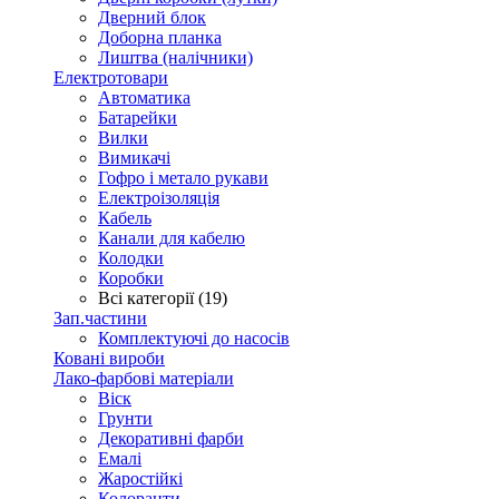
Дверний блок
Доборна планка
Лиштва (налічники)
Електротовари
Автоматика
Батарейки
Вилки
Вимикачі
Гофро і метало рукави
Електроізоляція
Кабель
Канали для кабелю
Колодки
Коробки
Всі категорії (19)
Зап.частини
Комплектуючі до насосів
Ковані вироби
Лако-фарбові матеріали
Віск
Грунти
Декоративні фарби
Емалі
Жаростійкі
Колоранти