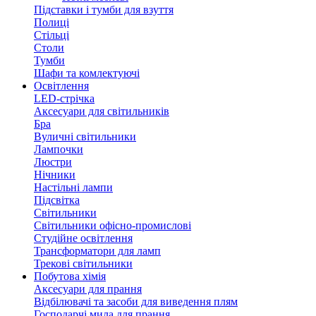
Підставки і тумби для взуття
Полиці
Стільці
Столи
Тумби
Шафи та комлектуючі
Освітлення
LED-стрічка
Аксесуари для світильників
Бра
Вуличні світильники
Лампочки
Люстри
Нічники
Настільні лампи
Підсвітка
Світильники
Світильники офісно-промислові
Студійне освітлення
Трансформатори для ламп
Трекові світильники
Побутова хімія
Аксесуари для прання
Відбілювачі та засоби для виведення плям
Господарчі мила для прання