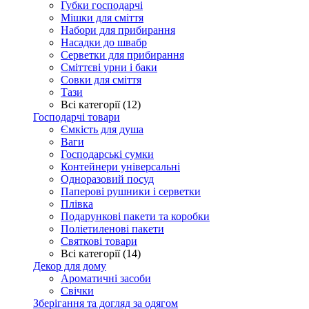
Губки господарчі
Мішки для сміття
Набори для прибирання
Насадки до швабр
Серветки для прибирання
Сміттєві урни і баки
Совки для сміття
Тази
Всі категорії (12)
Господарчі товари
Ємкість для душа
Ваги
Господарські сумки
Контейнери універсальні
Одноразовий посуд
Паперові рушники і серветки
Плівка
Подарункові пакети та коробки
Поліетиленові пакети
Святкові товари
Всі категорії (14)
Декор для дому
Ароматичні засоби
Свічки
Зберігання та догляд за одягом