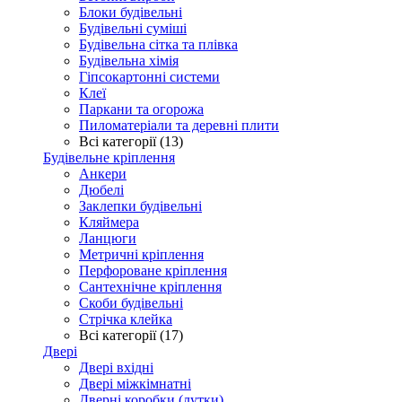
Блоки будівельні
Будівельні суміші
Будівельна сітка та плівка
Будівельна хімія
Гіпсокартонні системи
Клеї
Паркани та огорожа
Пиломатеріали та деревні плити
Всі категорії (13)
Будівельне кріплення
Анкери
Дюбелі
Заклепки будівельні
Кляймера
Ланцюги
Метричні кріплення
Перфороване кріплення
Сантехнічне кріплення
Скоби будівельні
Стрічка клейка
Всі категорії (17)
Двері
Двері вхідні
Двері міжкімнатні
Дверні коробки (лутки)