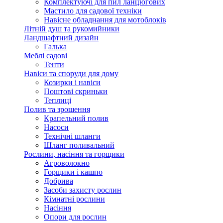
Комплектуючі для пил ланцюгових
Мастило для садової техніки
Навісне обладнання для мотоблоків
Літній душ та рукомийники
Ландшафтний дизайн
Галька
Меблі садові
Тенти
Навіси та споруди для дому
Козирки і навіси
Поштові скриньки
Теплиці
Полив та зрошення
Крапельний полив
Насоси
Технічні шланги
Шланг поливальний
Рослини, насіння та горщики
Агроволокно
Горщики і кашпо
Добрива
Засоби захисту рослин
Кімнатні рослини
Насіння
Опори для рослин