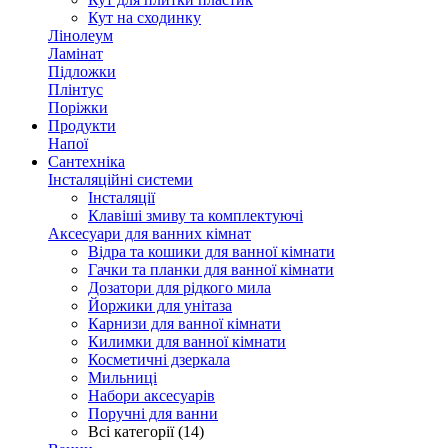
Кут на сходинку
Лінолеум
Ламінат
Підложки
Плінтус
Поріжки
Продукти
Напої
Сантехніка
Інсталяційні системи
Інсталяції
Клавіші змиву та комплектуючі
Аксесуари для ванних кімнат
Відра та кошики для ванної кімнати
Гачки та планки для ванної кімнати
Дозатори для рідкого мила
Йоржики для унітаза
Карнизи для ванної кімнати
Килимки для ванної кімнати
Косметичні дзеркала
Мильниці
Набори аксесуарів
Поручні для ванни
Всі категорії (14)