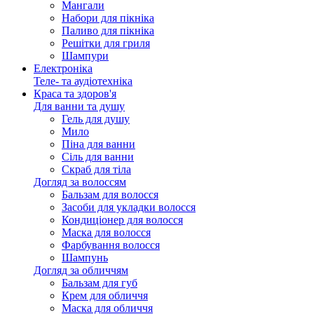
Мангали
Набори для пікніка
Паливо для пікніка
Решітки для гриля
Шампури
Електроніка
Теле- та аудіотехніка
Краса та здоров'я
Для ванни та душу
Гель для душу
Мило
Піна для ванни
Сіль для ванни
Скраб для тіла
Догляд за волоссям
Бальзам для волосся
Засоби для укладки волосся
Кондиціонер для волосся
Маска для волосся
Фарбування волосся
Шампунь
Догляд за обличчям
Бальзам для губ
Крем для обличчя
Маска для обличчя