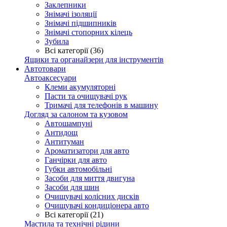
Заклепники
Знімачі ізоляції
Знімачі підшипників
Знімачі стопорних кілець
Зубила
Всі категорії (36)
Ящики та органайзери для інструментів
Автотовари
Автоаксесуари
Клеми акумуляторні
Пасти та очищувачі рук
Тримачі для телефонів в машину
Догляд за салоном та кузовом
Автошампуні
Антидощ
Антитуман
Ароматизатори для авто
Ганчірки для авто
Губки автомобільні
Засоби для миття двигуна
Засоби для шин
Очищувачі колісних дисків
Очищувачі кондиціонера авто
Всі категорії (21)
Мастила та технічні рідини