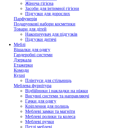
Жіноча гігієна
Засоби для інтимної гігієни
Підгузки для дорослих
Парфумерія
Подарункові набори косметики
Товари для дітей
Накопичувач для підгузків
Підгузки дитячі
Меблі
Вішалки для одягу
Гардеробні системи
Дзеркала
Етажерки
Комоди
Кухні
Плінтуси для стільниць
Меблева фурнітура
Відбійники і накладки на ніжки
Висувні системи та направляючі
Гачки для одягу
Кріплення для полиць
Меблеві замки та магніти
Меблеві ролики та колеса
Меблеві ручки
Петлі меблеві