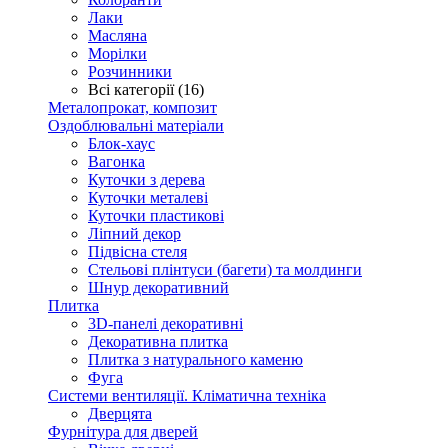
Лаки
Масляна
Морілки
Розчинники
Всі категорії (16)
Металопрокат, композит
Оздоблювальні матеріали
Блок-хаус
Вагонка
Куточки з дерева
Куточки металеві
Куточки пластикові
Ліпний декор
Підвісна стеля
Стельові плінтуси (багети) та молдинги
Шнур декоративний
Плитка
3D-панелі декоративні
Декоративна плитка
Плитка з натурального каменю
Фуга
Системи вентиляції. Кліматична техніка
Дверцята
Фурнітура для дверей