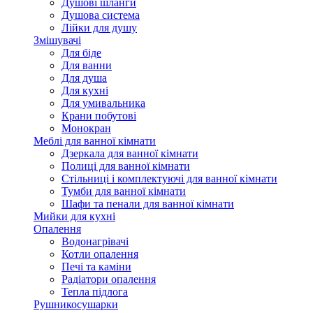
Душові шланги
Душова система
Лійки для душу
Змішувачі
Для біде
Для ванни
Для душа
Для кухні
Для умивальника
Крани побутові
Монокран
Меблі для ванної кімнати
Дзеркала для ванної кімнати
Полиці для ванної кімнати
Стільниці і комплектуючі для ванної кімнати
Тумби для ванної кімнати
Шафи та пенали для ванної кімнати
Мийки для кухні
Опалення
Водонагрівачі
Котли опалення
Печі та каміни
Радіатори опалення
Тепла підлога
Рушникосушарки