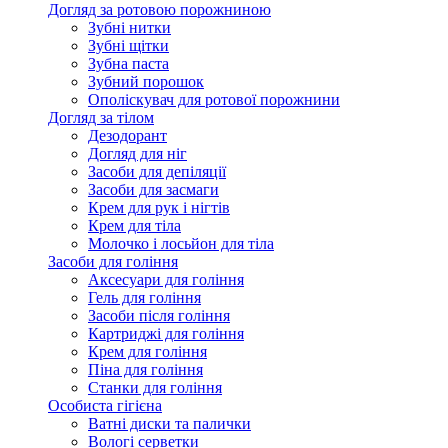
Догляд за ротовою порожниною
Зубні нитки
Зубні щітки
Зубна паста
Зубний порошок
Ополіскувач для ротової порожнини
Догляд за тілом
Дезодорант
Догляд для ніг
Засоби для депіляції
Засоби для засмаги
Крем для рук і нігтів
Крем для тіла
Молочко і лосьйон для тіла
Засоби для гоління
Аксесуари для гоління
Гель для гоління
Засоби після гоління
Картриджі для гоління
Крем для гоління
Піна для гоління
Станки для гоління
Особиста гігієна
Ватні диски та палички
Вологі серветки