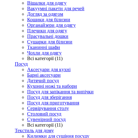
Вішалки для одягу
Вакуумні пакети для речей
Догляд за одягом
Кошики для білизни
Органайзери для одягу
Плечики для одягу
Прасувальні дошки
Сушарки для білизни
Тканинні шафи
Чохли для одягу
Всі категорії (11)
Посуд
Аксесуари для кухні
Барні аксесуари
Дитячий посуд
Кухонні ножі та набори
Посуд для запікання та випічки
Посуд для зберігання
Посуд для приготування
Сервірування столу
Столовий посуд
Сувенірний посуд
Всі категорії (11)
Текстиль для дому
Килимки для сушіння посуду