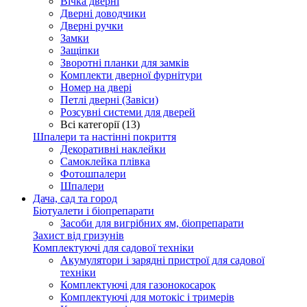
Вічка дверні
Дверні доводчики
Дверні ручки
Замки
Защіпки
Зворотні планки для замків
Комплекти дверної фурнітури
Номер на двері
Петлі дверні (Завіси)
Розсувні системи для дверей
Всі категорії (13)
Шпалери та настінні покриття
Декоративні наклейки
Самоклейка плівка
Фотошпалери
Шпалери
Дача, сад та город
Біотуалети і біопрепарати
Засоби для вигрібних ям, біопрепарати
Захист від гризунів
Комплектуючі для садової техніки
Акумулятори і зарядні пристрої для садової
техніки
Комплектуючі для газонокосарок
Комплектуючі для мотокіс і тримерів