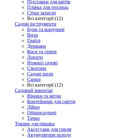
Підставки для квітів
Плівка для теплиць
Сітки захисні
Всі категорії (12)
Садові інструменти
Бури та корчувачі
Вила
Граблі
Держаки
Коси та серпи
Лопати
Ножиці садові
Сікатори
Садові пили
Сапки
Всі категорії (12)
Садовий інвентар
Віники та мітли
Контейнери для сміття
Лійки
Обприскувачі
Тачки
Товари для пікніка
Аксесуари для гриля
Акумулятори холоду