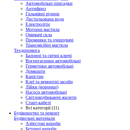
Автомобільні присадки
Антифриз
Гальмівні рідини
Дистильована вода
Електроліти
Моторні мастила
Омивачі скла
Промивки та очищувачі
Трансмісійні мастила
Техдопомога
Балонні та свічні ключі
Вогнегасники автомобільні
Герметики автомобільні
Домкрати
Каністри
Клеї та ремонтні засоби
Лійки (воронки)
Насоси автомобільні
Світловідбиваючі жилети
Старт-кабелі
Всі категорії (11)
Будівництво та ремонт
Будівельні матеріали
Азбестові вироби
Бетонні вироби