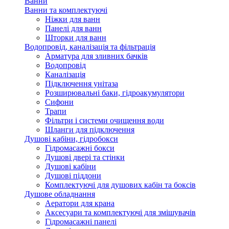
Ванни
Ванни та комплектуючі
Ніжки для ванн
Панелі для ванн
Шторки для ванн
Водопровід, каналізація та фільтрація
Арматура для зливних бачків
Водопровід
Каналізація
Підключення унітаза
Розширювальні баки, гідроакумулятори
Сифони
Трапи
Фільтри і системи очищення води
Шланги для підключення
Душові кабіни, гідробокси
Гідромасажні бокси
Душові двері та стінки
Душові кабіни
Душові піддони
Комплектуючі для душових кабін та боксів
Душове обладнання
Аератори для крана
Аксесуари та комплектуючі для змішувачів
Гідромасажні панелі