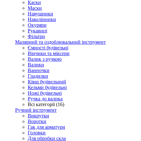
Каски
Маски
Навушники
Наколінники
Окуряри
Рукавиці
Фільтри
Малярний та оздоблювальний інструмент
Ємності будівельні
Вінчики та міксери
Валик з ручкою
Валики
Ванночки
Гладилки
Ківш будівельний
Кельми будівельні
Ножі будівельні
Ручка до валика
Всі категорії (16)
Ручний інструмент
Викрутки
Воротки
Гак для арматури
Головки
Для обробки скла