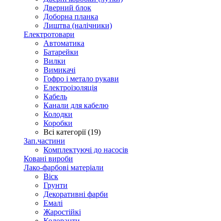
Дверний блок
Доборна планка
Лиштва (налічники)
Електротовари
Автоматика
Батарейки
Вилки
Вимикачі
Гофро і метало рукави
Електроізоляція
Кабель
Канали для кабелю
Колодки
Коробки
Всі категорії (19)
Зап.частини
Комплектуючі до насосів
Ковані вироби
Лако-фарбові матеріали
Віск
Грунти
Декоративні фарби
Емалі
Жаростійкі
Колоранти