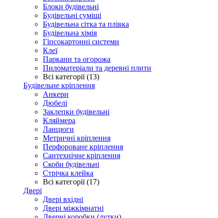
Блоки будівельні
Будівельні суміші
Будівельна сітка та плівка
Будівельна хімія
Гіпсокартонні системи
Клеї
Паркани та огорожа
Пиломатеріали та деревні плити
Всі категорії (13)
Будівельне кріплення
Анкери
Дюбелі
Заклепки будівельні
Кляймера
Ланцюги
Метричні кріплення
Перфороване кріплення
Сантехнічне кріплення
Скоби будівельні
Стрічка клейка
Всі категорії (17)
Двері
Двері вхідні
Двері міжкімнатні
Дверні коробки (лутки)