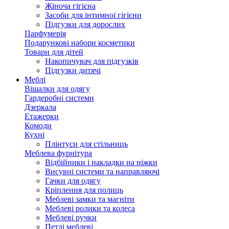
Жіноча гігієна
Засоби для інтимної гігієни
Підгузки для дорослих
Парфумерія
Подарункові набори косметики
Товари для дітей
Накопичувач для підгузків
Підгузки дитячі
Меблі
Вішалки для одягу
Гардеробні системи
Дзеркала
Етажерки
Комоди
Кухні
Плінтуси для стільниць
Меблева фурнітура
Відбійники і накладки на ніжки
Висувні системи та направляючі
Гачки для одягу
Кріплення для полиць
Меблеві замки та магніти
Меблеві ролики та колеса
Меблеві ручки
Петлі меблеві