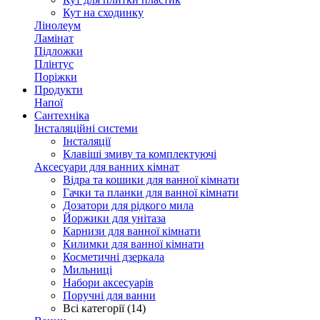
Кут на сходинку
Лінолеум
Ламінат
Підложки
Плінтус
Поріжки
Продукти
Напої
Сантехніка
Інсталяційні системи
Інсталяції
Клавіші змиву та комплектуючі
Аксесуари для ванних кімнат
Відра та кошики для ванної кімнати
Гачки та планки для ванної кімнати
Дозатори для рідкого мила
Йоржики для унітаза
Карнизи для ванної кімнати
Килимки для ванної кімнати
Косметичні дзеркала
Мильниці
Набори аксесуарів
Поручні для ванни
Всі категорії (14)