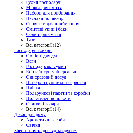
Губки господарчі
Мішки для сміття
Набори для прибирання
Насадки до швабр
Серветки для прибирання
Сміттєві урни і баки
Совки для сміття
Тази
Всі категорії (12)
Господарчі товари
Ємкість для душа
Ваги
Господарські сумки
Контейнери універсальні
Одноразовий посуд
Паперові рушники і серветки
Плівка
Подарункові пакети та коробки
Поліетиленові пакети
Святкові товари
Всі категорії (14)
Декор для дому
Ароматичні засоби
Свічки
Зберігання та догляд за одягом