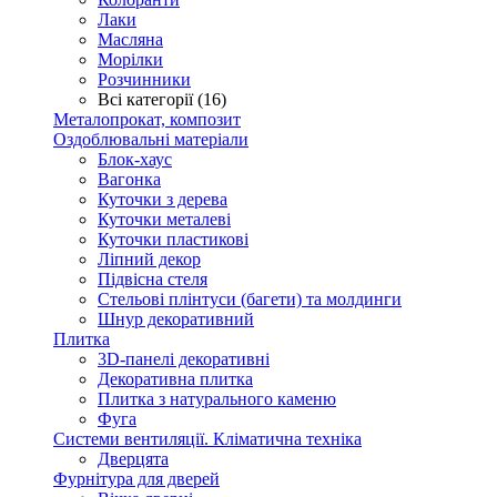
Лаки
Масляна
Морілки
Розчинники
Всі категорії (16)
Металопрокат, композит
Оздоблювальні матеріали
Блок-хаус
Вагонка
Куточки з дерева
Куточки металеві
Куточки пластикові
Ліпний декор
Підвісна стеля
Стельові плінтуси (багети) та молдинги
Шнур декоративний
Плитка
3D-панелі декоративні
Декоративна плитка
Плитка з натурального каменю
Фуга
Системи вентиляції. Кліматична техніка
Дверцята
Фурнітура для дверей