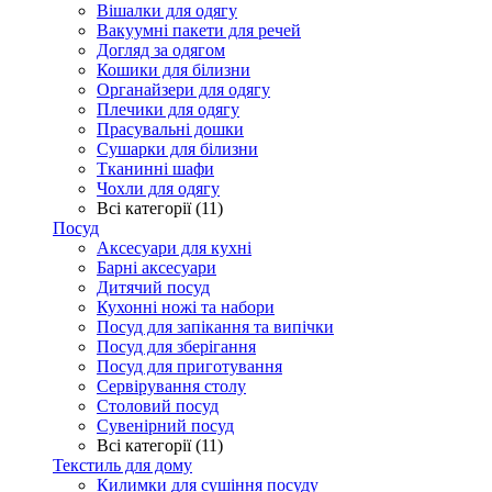
Вішалки для одягу
Вакуумні пакети для речей
Догляд за одягом
Кошики для білизни
Органайзери для одягу
Плечики для одягу
Прасувальні дошки
Сушарки для білизни
Тканинні шафи
Чохли для одягу
Всі категорії (11)
Посуд
Аксесуари для кухні
Барні аксесуари
Дитячий посуд
Кухонні ножі та набори
Посуд для запікання та випічки
Посуд для зберігання
Посуд для приготування
Сервірування столу
Столовий посуд
Сувенірний посуд
Всі категорії (11)
Текстиль для дому
Килимки для сушіння посуду