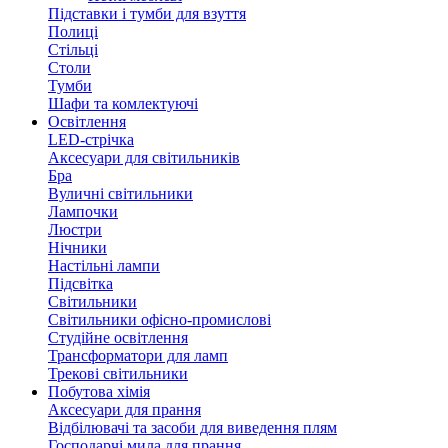
Підставки і тумби для взуття
Полиці
Стільці
Столи
Тумби
Шафи та комлектуючі
Освітлення
LED-стрічка
Аксесуари для світильників
Бра
Вуличні світильники
Лампочки
Люстри
Нічники
Настільні лампи
Підсвітка
Світильники
Світильники офісно-промислові
Студійне освітлення
Трансформатори для ламп
Трекові світильники
Побутова хімія
Аксесуари для прання
Відбілювачі та засоби для виведення плям
Господарчі мила для прання