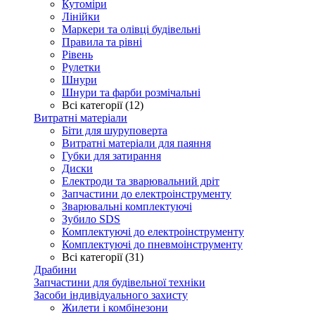
Кутоміри
Лінійки
Маркери та олівці будівельні
Правила та рівні
Рівень
Рулетки
Шнури
Шнури та фарби розмічальні
Всі категорії (12)
Витратні матеріали
Біти для шуруповерта
Витратні матеріали для паяння
Губки для затирання
Диски
Електроди та зварювальний дріт
Запчастини до електроінструменту
Зварювальні комплектуючі
Зубило SDS
Комплектуючі до електроінструменту
Комплектуючі до пневмоінструменту
Всі категорії (31)
Драбини
Запчастини для будівельної техніки
Засоби індивідуального захисту
Жилети і комбінезони