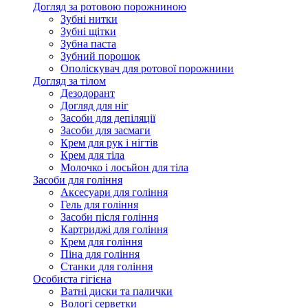
Догляд за ротовою порожниною
Зубні нитки
Зубні щітки
Зубна паста
Зубний порошок
Ополіскувач для ротової порожнини
Догляд за тілом
Дезодорант
Догляд для ніг
Засоби для депіляції
Засоби для засмаги
Крем для рук і нігтів
Крем для тіла
Молочко і лосьйон для тіла
Засоби для гоління
Аксесуари для гоління
Гель для гоління
Засоби після гоління
Картриджі для гоління
Крем для гоління
Піна для гоління
Станки для гоління
Особиста гігієна
Ватні диски та палички
Вологі серветки