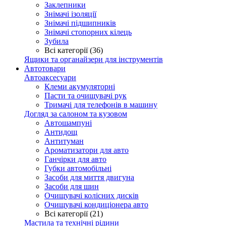
Заклепники
Знімачі ізоляції
Знімачі підшипників
Знімачі стопорних кілець
Зубила
Всі категорії (36)
Ящики та органайзери для інструментів
Автотовари
Автоаксесуари
Клеми акумуляторні
Пасти та очищувачі рук
Тримачі для телефонів в машину
Догляд за салоном та кузовом
Автошампуні
Антидощ
Антитуман
Ароматизатори для авто
Ганчірки для авто
Губки автомобільні
Засоби для миття двигуна
Засоби для шин
Очищувачі колісних дисків
Очищувачі кондиціонера авто
Всі категорії (21)
Мастила та технічні рідини