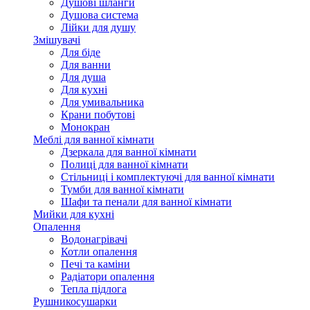
Душові шланги
Душова система
Лійки для душу
Змішувачі
Для біде
Для ванни
Для душа
Для кухні
Для умивальника
Крани побутові
Монокран
Меблі для ванної кімнати
Дзеркала для ванної кімнати
Полиці для ванної кімнати
Стільниці і комплектуючі для ванної кімнати
Тумби для ванної кімнати
Шафи та пенали для ванної кімнати
Мийки для кухні
Опалення
Водонагрівачі
Котли опалення
Печі та каміни
Радіатори опалення
Тепла підлога
Рушникосушарки