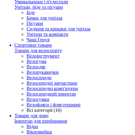
Умивальники і п'єдестали
Унітази, біде та пісуари
Біде
Бачки для унітаза
Пісуари
Сидіння та кришки для унітаза
Унітази та компакти
Чаші Генуя
Спортивні товари
Товари для велоспорту
Велоінструмент
Велогума
Велоодяг
Велорукавички
Велосипеди
Велосипедні запчастини
Велосипедні комп'ютери
Велосипедний інвентар
Велосумки
Велофляги і фляготримачі
Всі категорії (16)
Товари для дому
Інвентар для прибирання
Відра
Вікномийки