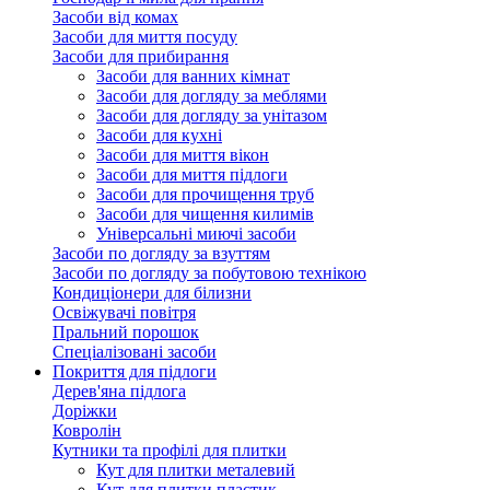
Засоби від комах
Засоби для миття посуду
Засоби для прибирання
Засоби для ванних кімнат
Засоби для догляду за меблями
Засоби для догляду за унітазом
Засоби для кухні
Засоби для миття вікон
Засоби для миття підлоги
Засоби для прочищення труб
Засоби для чищення килимів
Універсальні миючі засоби
Засоби по догляду за взуттям
Засоби по догляду за побутовою технікою
Кондиціонери для білизни
Освіжувачі повітря
Пральний порошок
Спеціалізовані засоби
Покриття для підлоги
Дерев'яна підлога
Доріжки
Ковролін
Кутники та профілі для плитки
Кут для плитки металевий
Кут для плитки пластик