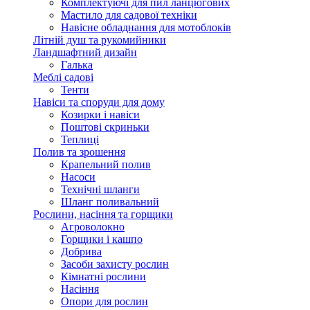
Комплектуючі для пил ланцюгових
Мастило для садової техніки
Навісне обладнання для мотоблоків
Літній душ та рукомийники
Ландшафтний дизайн
Галька
Меблі садові
Тенти
Навіси та споруди для дому
Козирки і навіси
Поштові скриньки
Теплиці
Полив та зрошення
Крапельний полив
Насоси
Технічні шланги
Шланг поливальний
Рослини, насіння та горщики
Агроволокно
Горщики і кашпо
Добрива
Засоби захисту рослин
Кімнатні рослини
Насіння
Опори для рослин