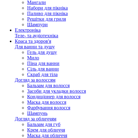
Мангали
Набори для пікніка
Паливо для пікніка
Решітки для гриля
Шампури
Електроніка
Теле- та аудіотехніка
Краса та здоров'я
Для ванни та душу
Гель для душу
Мило
Піна для ванни
Сіль для ванни
Скраб для тіла
Догляд за волоссям
Бальзам для волосся
Засоби для укладки волосся
Кондиціонер для волосся
Маска для волосся
Фарбування волосся
Шампунь
Догляд за обличчям
Бальзам для губ
Крем для обличчя
Маска для обличчя