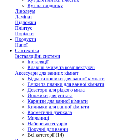
Кут на сходинку
Лінолеум
Ламінат
Підложки
Плінтус
Поріжки
Продукти
Напої
Сантехніка
Інсталяційні системи
Інсталяції
Клавіші змиву та комплектуючі
Аксесуари для ванних кімнат
Відра та кошики для ванної кімнати
Гачки та планки для ванної кімнати
Дозатори для рідкого мила
Йоржики для унітаза
Карнизи для ванної кімнати
Килимки для ванної кімнати
Косметичні дзеркала
Мильниці
Набори аксесуарів
Поручні для ванни
Всі категорії (14)