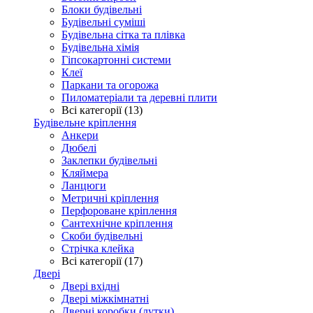
Блоки будівельні
Будівельні суміші
Будівельна сітка та плівка
Будівельна хімія
Гіпсокартонні системи
Клеї
Паркани та огорожа
Пиломатеріали та деревні плити
Всі категорії (13)
Будівельне кріплення
Анкери
Дюбелі
Заклепки будівельні
Кляймера
Ланцюги
Метричні кріплення
Перфороване кріплення
Сантехнічне кріплення
Скоби будівельні
Стрічка клейка
Всі категорії (17)
Двері
Двері вхідні
Двері міжкімнатні
Дверні коробки (лутки)