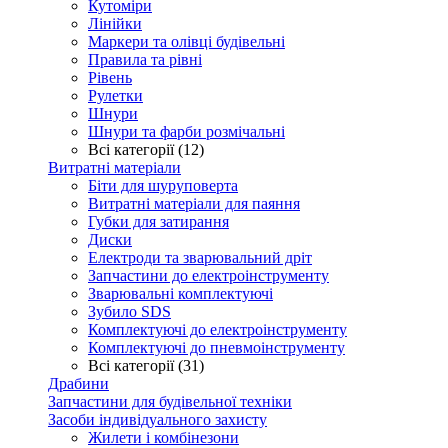
Кутоміри
Лінійки
Маркери та олівці будівельні
Правила та рівні
Рівень
Рулетки
Шнури
Шнури та фарби розмічальні
Всі категорії (12)
Витратні матеріали
Біти для шуруповерта
Витратні матеріали для паяння
Губки для затирання
Диски
Електроди та зварювальний дріт
Запчастини до електроінструменту
Зварювальні комплектуючі
Зубило SDS
Комплектуючі до електроінструменту
Комплектуючі до пневмоінструменту
Всі категорії (31)
Драбини
Запчастини для будівельної техніки
Засоби індивідуального захисту
Жилети і комбінезони