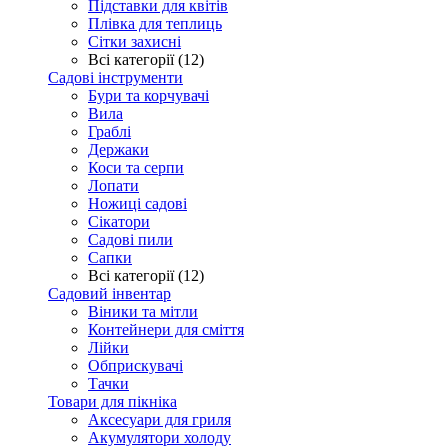
Підставки для квітів
Плівка для теплиць
Сітки захисні
Всі категорії (12)
Садові інструменти
Бури та корчувачі
Вила
Граблі
Держаки
Коси та серпи
Лопати
Ножиці садові
Сікатори
Садові пили
Сапки
Всі категорії (12)
Садовий інвентар
Віники та мітли
Контейнери для сміття
Лійки
Обприскувачі
Тачки
Товари для пікніка
Аксесуари для гриля
Акумулятори холоду