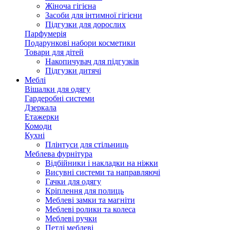
Жіноча гігієна
Засоби для інтимної гігієни
Підгузки для дорослих
Парфумерія
Подарункові набори косметики
Товари для дітей
Накопичувач для підгузків
Підгузки дитячі
Меблі
Вішалки для одягу
Гардеробні системи
Дзеркала
Етажерки
Комоди
Кухні
Плінтуси для стільниць
Меблева фурнітура
Відбійники і накладки на ніжки
Висувні системи та направляючі
Гачки для одягу
Кріплення для полиць
Меблеві замки та магніти
Меблеві ролики та колеса
Меблеві ручки
Петлі меблеві