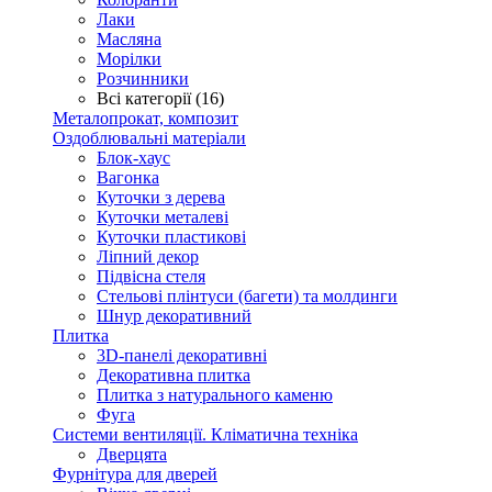
Лаки
Масляна
Морілки
Розчинники
Всі категорії (16)
Металопрокат, композит
Оздоблювальні матеріали
Блок-хаус
Вагонка
Куточки з дерева
Куточки металеві
Куточки пластикові
Ліпний декор
Підвісна стеля
Стельові плінтуси (багети) та молдинги
Шнур декоративний
Плитка
3D-панелі декоративні
Декоративна плитка
Плитка з натурального каменю
Фуга
Системи вентиляції. Кліматична техніка
Дверцята
Фурнітура для дверей