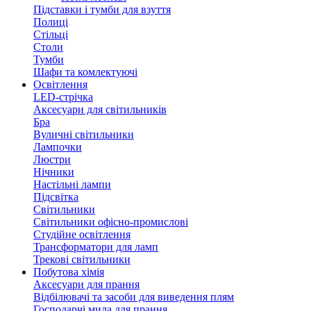
Підставки і тумби для взуття
Полиці
Стільці
Столи
Тумби
Шафи та комлектуючі
Освітлення
LED-стрічка
Аксесуари для світильників
Бра
Вуличні світильники
Лампочки
Люстри
Нічники
Настільні лампи
Підсвітка
Світильники
Світильники офісно-промислові
Студійне освітлення
Трансформатори для ламп
Трекові світильники
Побутова хімія
Аксесуари для прання
Відбілювачі та засоби для виведення плям
Господарчі мила для прання