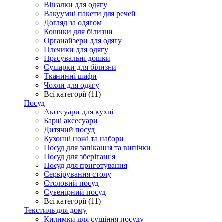
Вішалки для одягу
Вакуумні пакети для речей
Догляд за одягом
Кошики для білизни
Органайзери для одягу
Плечики для одягу
Прасувальні дошки
Сушарки для білизни
Тканинні шафи
Чохли для одягу
Всі категорії (11)
Посуд
Аксесуари для кухні
Барні аксесуари
Дитячий посуд
Кухонні ножі та набори
Посуд для запікання та випічки
Посуд для зберігання
Посуд для приготування
Сервірування столу
Столовий посуд
Сувенірний посуд
Всі категорії (11)
Текстиль для дому
Килимки для сушіння посуду