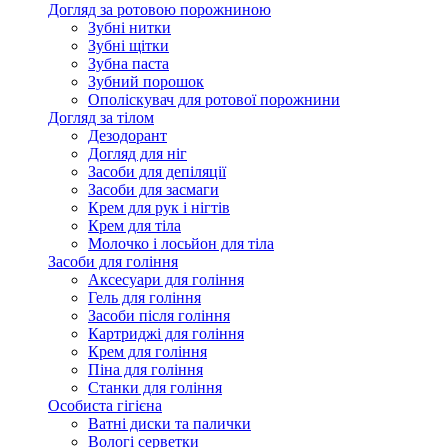
Догляд за ротовою порожниною
Зубні нитки
Зубні щітки
Зубна паста
Зубний порошок
Ополіскувач для ротової порожнини
Догляд за тілом
Дезодорант
Догляд для ніг
Засоби для депіляції
Засоби для засмаги
Крем для рук і нігтів
Крем для тіла
Молочко і лосьйон для тіла
Засоби для гоління
Аксесуари для гоління
Гель для гоління
Засоби після гоління
Картриджі для гоління
Крем для гоління
Піна для гоління
Станки для гоління
Особиста гігієна
Ватні диски та палички
Вологі серветки