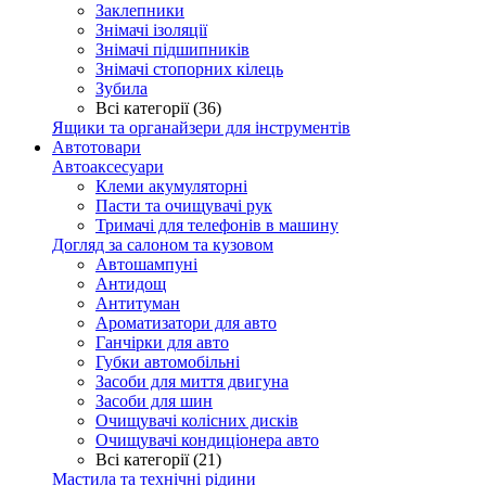
Заклепники
Знімачі ізоляції
Знімачі підшипників
Знімачі стопорних кілець
Зубила
Всі категорії (36)
Ящики та органайзери для інструментів
Автотовари
Автоаксесуари
Клеми акумуляторні
Пасти та очищувачі рук
Тримачі для телефонів в машину
Догляд за салоном та кузовом
Автошампуні
Антидощ
Антитуман
Ароматизатори для авто
Ганчірки для авто
Губки автомобільні
Засоби для миття двигуна
Засоби для шин
Очищувачі колісних дисків
Очищувачі кондиціонера авто
Всі категорії (21)
Мастила та технічні рідини