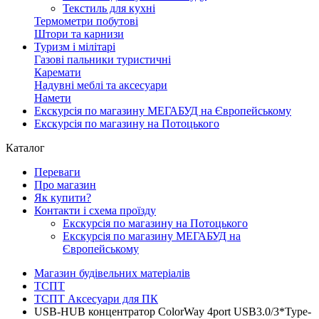
Текстиль для кухні
Термометри побутові
Штори та карнизи
Туризм і мілітарі
Газові пальники туристичні
Каремати
Надувні меблі та аксесуари
Намети
Екскурсія по магазину МЕГАБУД на Європейському
Екскурсія по магазину на Потоцького
Каталог
Переваги
Про магазин
Як купити?
Контакти і схема проїзду
Екскурсія по магазину на Потоцького
Екскурсія по магазину МЕГАБУД на
Європейському
Магазин будівельних матеріалів
ТСПТ
ТСПТ Аксесуари для ПК
USB-HUB концентратор ColorWay 4port USB3.0/3*Type-