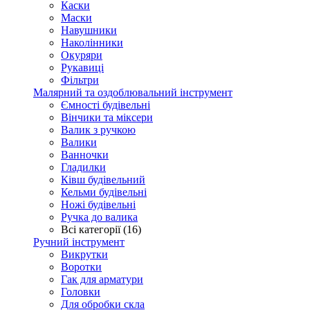
Каски
Маски
Навушники
Наколінники
Окуряри
Рукавиці
Фільтри
Малярний та оздоблювальний інструмент
Ємності будівельні
Вінчики та міксери
Валик з ручкою
Валики
Ванночки
Гладилки
Ківш будівельний
Кельми будівельні
Ножі будівельні
Ручка до валика
Всі категорії (16)
Ручний інструмент
Викрутки
Воротки
Гак для арматури
Головки
Для обробки скла