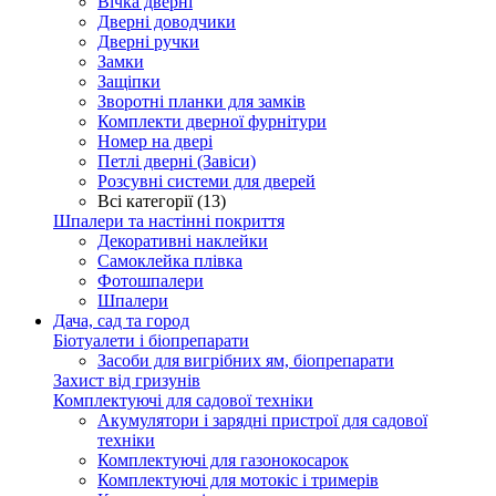
Вічка дверні
Дверні доводчики
Дверні ручки
Замки
Защіпки
Зворотні планки для замків
Комплекти дверної фурнітури
Номер на двері
Петлі дверні (Завіси)
Розсувні системи для дверей
Всі категорії (13)
Шпалери та настінні покриття
Декоративні наклейки
Самоклейка плівка
Фотошпалери
Шпалери
Дача, сад та город
Біотуалети і біопрепарати
Засоби для вигрібних ям, біопрепарати
Захист від гризунів
Комплектуючі для садової техніки
Акумулятори і зарядні пристрої для садової
техніки
Комплектуючі для газонокосарок
Комплектуючі для мотокіс і тримерів