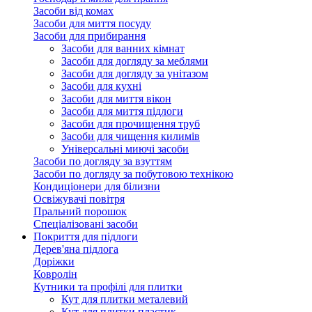
Засоби від комах
Засоби для миття посуду
Засоби для прибирання
Засоби для ванних кімнат
Засоби для догляду за меблями
Засоби для догляду за унітазом
Засоби для кухні
Засоби для миття вікон
Засоби для миття підлоги
Засоби для прочищення труб
Засоби для чищення килимів
Універсальні миючі засоби
Засоби по догляду за взуттям
Засоби по догляду за побутовою технікою
Кондиціонери для білизни
Освіжувачі повітря
Пральний порошок
Спеціалізовані засоби
Покриття для підлоги
Дерев'яна підлога
Доріжки
Ковролін
Кутники та профілі для плитки
Кут для плитки металевий
Кут для плитки пластик