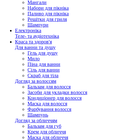
Мангали
Набори для пікніка
Паливо для пікніка
Решітки для гриля
Шампури
Електроніка
Теле- та аудіотехніка
Краса та здоров'я
Для ванни та душу
Гель для душу
Мило
Піна для ванни
Сіль для ванни
Скраб для тіла
Догляд за волоссям
Бальзам для волосся
Засоби для укладки волосся
Кондиціонер для волосся
Маска для волосся
Фарбування волосся
Шампунь
Догляд за обличчям
Бальзам для губ
Крем для обличчя
Маска для обличчя