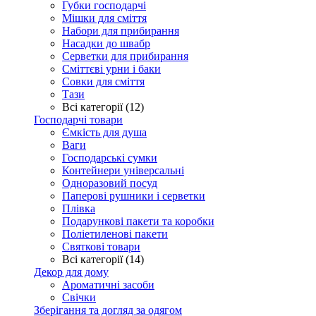
Губки господарчі
Мішки для сміття
Набори для прибирання
Насадки до швабр
Серветки для прибирання
Сміттєві урни і баки
Совки для сміття
Тази
Всі категорії (12)
Господарчі товари
Ємкість для душа
Ваги
Господарські сумки
Контейнери універсальні
Одноразовий посуд
Паперові рушники і серветки
Плівка
Подарункові пакети та коробки
Поліетиленові пакети
Святкові товари
Всі категорії (14)
Декор для дому
Ароматичні засоби
Свічки
Зберігання та догляд за одягом