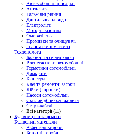
Автомобільні присадки
Антифриз
Гальмівні рідини
Дистильована вода
Електроліти
Моторні мастила
Омивачі скла
Промивки та очищувачі
Трансмісійні мастила
Техдопомога
Балонні та свічні ключі
Вогнегасники автомобільні
Герметики автомобільні
Домкрати
Каністри
Клеї та ремонтні засоби
Лійки (воронки)
Насоси автомобільні
Світловідбиваючі жилети
Старт-кабелі
Всі категорії (11)
Будівництво та ремонт
Будівельні матеріали
Азбестові вироби
Бетонні вироби