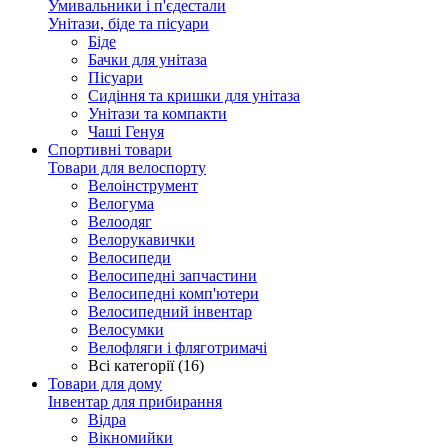
Умивальники і п'єдестали
Унітази, біде та пісуари
Біде
Бачки для унітаза
Пісуари
Сидіння та кришки для унітаза
Унітази та компакти
Чаші Генуя
Спортивні товари
Товари для велоспорту
Велоінструмент
Велогума
Велоодяг
Велорукавички
Велосипеди
Велосипедні запчастини
Велосипедні комп'ютери
Велосипедний інвентар
Велосумки
Велофляги і фляготримачі
Всі категорії (16)
Товари для дому
Інвентар для прибирання
Відра
Вікномийки