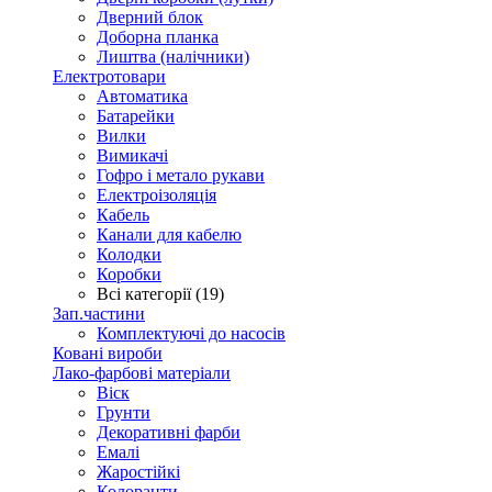
Дверний блок
Доборна планка
Лиштва (налічники)
Електротовари
Автоматика
Батарейки
Вилки
Вимикачі
Гофро і метало рукави
Електроізоляція
Кабель
Канали для кабелю
Колодки
Коробки
Всі категорії (19)
Зап.частини
Комплектуючі до насосів
Ковані вироби
Лако-фарбові матеріали
Віск
Грунти
Декоративні фарби
Емалі
Жаростійкі
Колоранти