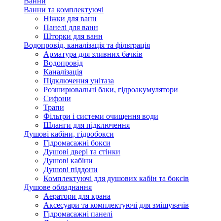
Ванни
Ванни та комплектуючі
Ніжки для ванн
Панелі для ванн
Шторки для ванн
Водопровід, каналізація та фільтрація
Арматура для зливних бачків
Водопровід
Каналізація
Підключення унітаза
Розширювальні баки, гідроакумулятори
Сифони
Трапи
Фільтри і системи очищення води
Шланги для підключення
Душові кабіни, гідробокси
Гідромасажні бокси
Душові двері та стінки
Душові кабіни
Душові піддони
Комплектуючі для душових кабін та боксів
Душове обладнання
Аератори для крана
Аксесуари та комплектуючі для змішувачів
Гідромасажні панелі