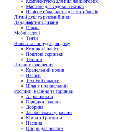
Комплектуючі для пил ланцюгових
Мастило для садової техніки
Навісне обладнання для мотоблоків
Літній душ та рукомийники
Ландшафтний дизайн
Галька
Меблі садові
Тенти
Навіси та споруди для дому
Козирки і навіси
Поштові скриньки
Теплиці
Полив та зрошення
Крапельний полив
Насоси
Технічні шланги
Шланг поливальний
Рослини, насіння та горщики
Агроволокно
Горщики і кашпо
Добрива
Засоби захисту рослин
Кімнатні рослини
Насіння
Опори для рослин