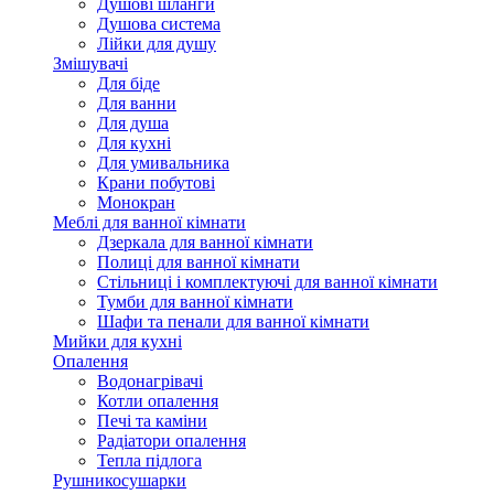
Душові шланги
Душова система
Лійки для душу
Змішувачі
Для біде
Для ванни
Для душа
Для кухні
Для умивальника
Крани побутові
Монокран
Меблі для ванної кімнати
Дзеркала для ванної кімнати
Полиці для ванної кімнати
Стільниці і комплектуючі для ванної кімнати
Тумби для ванної кімнати
Шафи та пенали для ванної кімнати
Мийки для кухні
Опалення
Водонагрівачі
Котли опалення
Печі та каміни
Радіатори опалення
Тепла підлога
Рушникосушарки