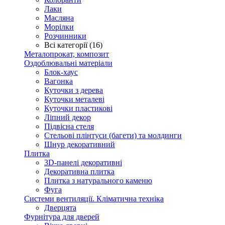
Лаки
Масляна
Морілки
Розчинники
Всі категорії (16)
Металопрокат, композит
Оздоблювальні матеріали
Блок-хаус
Вагонка
Куточки з дерева
Куточки металеві
Куточки пластикові
Ліпний декор
Підвісна стеля
Стельові плінтуси (багети) та молдинги
Шнур декоративний
Плитка
3D-панелі декоративні
Декоративна плитка
Плитка з натурального каменю
Фуга
Системи вентиляції. Кліматична техніка
Дверцята
Фурнітура для дверей