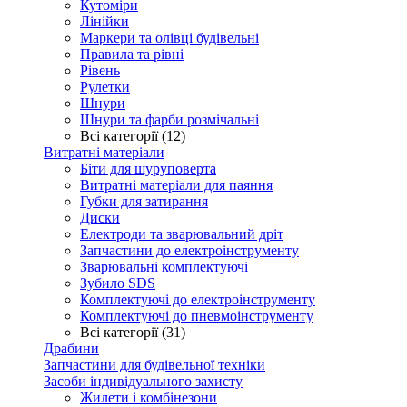
Кутоміри
Лінійки
Маркери та олівці будівельні
Правила та рівні
Рівень
Рулетки
Шнури
Шнури та фарби розмічальні
Всі категорії (12)
Витратні матеріали
Біти для шуруповерта
Витратні матеріали для паяння
Губки для затирання
Диски
Електроди та зварювальний дріт
Запчастини до електроінструменту
Зварювальні комплектуючі
Зубило SDS
Комплектуючі до електроінструменту
Комплектуючі до пневмоінструменту
Всі категорії (31)
Драбини
Запчастини для будівельної техніки
Засоби індивідуального захисту
Жилети і комбінезони