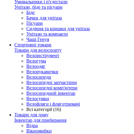
Умивальники і п'єдестали
Унітази, біде та пісуари
Біде
Бачки для унітаза
Пісуари
Сидіння та кришки для унітаза
Унітази та компакти
Чаші Генуя
Спортивні товари
Товари для велоспорту
Велоінструмент
Велогума
Велоодяг
Велорукавички
Велосипеди
Велосипедні запчастини
Велосипедні комп'ютери
Велосипедний інвентар
Велосумки
Велофляги і фляготримачі
Всі категорії (16)
Товари для дому
Інвентар для прибирання
Відра
Вікномийки