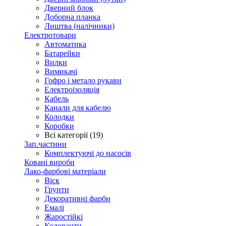
Дверний блок
Доборна планка
Лиштва (налічники)
Електротовари
Автоматика
Батарейки
Вилки
Вимикачі
Гофро і метало рукави
Електроізоляція
Кабель
Канали для кабелю
Колодки
Коробки
Всі категорії (19)
Зап.частини
Комплектуючі до насосів
Ковані вироби
Лако-фарбові матеріали
Віск
Грунти
Декоративні фарби
Емалі
Жаростійкі
Колоранти