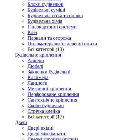
Блоки будівельні
Будівельні суміші
Будівельна сітка та плівка
Будівельна хімія
Гіпсокартонні системи
Клеї
Паркани та огорожа
Пиломатеріали та деревні плити
Всі категорії (13)
Будівельне кріплення
Анкери
Дюбелі
Заклепки будівельні
Кляймера
Ланцюги
Метричні кріплення
Перфороване кріплення
Сантехнічне кріплення
Скоби будівельні
Стрічка клейка
Всі категорії (17)
Двері
Двері вхідні
Двері міжкімнатні
Дверні коробки (лутки)