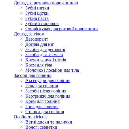
Догляд за ротовою порожниною
Зубні нитки
Зубні щітки
Зубна паста
Зубний порошок
Ополіскувач для ротової порожнини
Догляд за тілом
Дезодорант
Догляд для ніг
Засоби для депіляції
Засоби для засмаги
Крем для рук і нігтів
Крем для тіла
Молочко і лосьйон для тіла
Засоби для гоління
Аксесуари для гоління
Гель для гоління
Засоби після гоління
Картриджі для гоління
Крем для гоління
Піна для гоління
Станки для гоління
Особиста гігієна
Ватні диски та палички
Вологі серветки