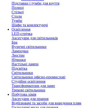
Підставки і тумби для взуття
Полиці
Стільці
Столи
Тумби
Шафи та комлектуючі
Освітлення
LED-стрічка
Аксесуари для світильників
Бра
Вуличні світильники
Лампочки
Люстри
Нічники
Настільні лампи
Підсвітка
Світильники
Світильники офісно-промислові
Студійне освітлення
Трансформатори для ламп
Трекові світильники
Побутова хімія
Аксесуари для прання
Відбілювачі та засоби для виведення плям
Господарчі мила для прання