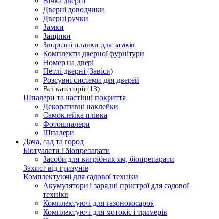
Вічка дверні
Дверні доводчики
Дверні ручки
Замки
Защіпки
Зворотні планки для замків
Комплекти дверної фурнітури
Номер на двері
Петлі дверні (Завіси)
Розсувні системи для дверей
Всі категорії (13)
Шпалери та настінні покриття
Декоративні наклейки
Самоклейка плівка
Фотошпалери
Шпалери
Дача, сад та город
Біотуалети і біопрепарати
Засоби для вигрібних ям, біопрепарати
Захист від гризунів
Комплектуючі для садової техніки
Акумулятори і зарядні пристрої для садової
техніки
Комплектуючі для газонокосарок
Комплектуючі для мотокіс і тримерів