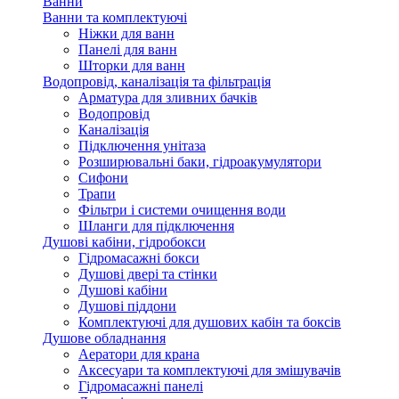
Ванни
Ванни та комплектуючі
Ніжки для ванн
Панелі для ванн
Шторки для ванн
Водопровід, каналізація та фільтрація
Арматура для зливних бачків
Водопровід
Каналізація
Підключення унітаза
Розширювальні баки, гідроакумулятори
Сифони
Трапи
Фільтри і системи очищення води
Шланги для підключення
Душові кабіни, гідробокси
Гідромасажні бокси
Душові двері та стінки
Душові кабіни
Душові піддони
Комплектуючі для душових кабін та боксів
Душове обладнання
Аератори для крана
Аксесуари та комплектуючі для змішувачів
Гідромасажні панелі