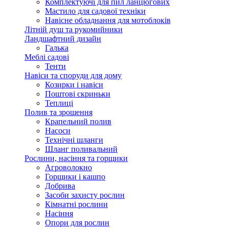
Комплектуючі для пил ланцюгових
Мастило для садової техніки
Навісне обладнання для мотоблоків
Літній душ та рукомийники
Ландшафтний дизайн
Галька
Меблі садові
Тенти
Навіси та споруди для дому
Козирки і навіси
Поштові скриньки
Теплиці
Полив та зрошення
Крапельний полив
Насоси
Технічні шланги
Шланг поливальний
Рослини, насіння та горщики
Агроволокно
Горщики і кашпо
Добрива
Засоби захисту рослин
Кімнатні рослини
Насіння
Опори для рослин