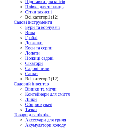
Підставки для квітів
Плівка для теплиць
Сітки захисні
Всі категорії (12)
Садові інструменти
Бури та корчувачі
Вила
Граблі
Держаки
Коси та серпи
Лопати
Ножиці садові
Сікатори
Садові пили
Сапки
Всі категорії (12)
Садовий інвентар
Віники та мітли
Контейнери для сміття
Лійки
Обприскувачі
Тачки
Товари для пікніка
Аксесуари для гриля
Акумулятори холоду