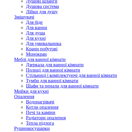
Душові шланги
Душова система
Лійки для душу
Змішувачі
Для біде
Для ванни
Для душа
Для кухні
Для умивальника
Крани побутові
Монокран
Меблі для ванної кімнати
Дзеркала для ванної кімнати
Полиці для ванної кімнати
Стільниці і комплектуючі для ванної кімнати
Тумби для ванної кімнати
Шафи та пенали для ванної кімнати
Мийки для кухні
Опалення
Водонагрівачі
Котли опалення
Печі та каміни
Радіатори опалення
Тепла підлога
Рушникосушарки