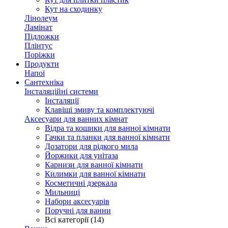
Кут на сходинку
Лінолеум
Ламінат
Підложки
Плінтус
Поріжки
Продукти
Напої
Сантехніка
Інсталяційні системи
Інсталяції
Клавіші змиву та комплектуючі
Аксесуари для ванних кімнат
Відра та кошики для ванної кімнати
Гачки та планки для ванної кімнати
Дозатори для рідкого мила
Йоржики для унітаза
Карнизи для ванної кімнати
Килимки для ванної кімнати
Косметичні дзеркала
Мильниці
Набори аксесуарів
Поручні для ванни
Всі категорії (14)