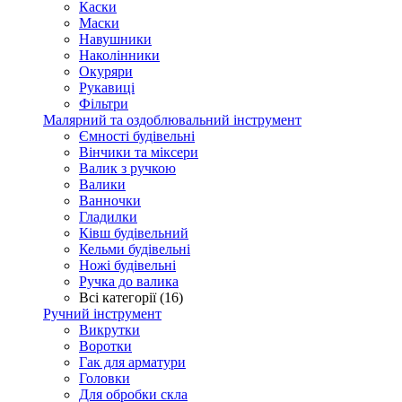
Каски
Маски
Навушники
Наколінники
Окуряри
Рукавиці
Фільтри
Малярний та оздоблювальний інструмент
Ємності будівельні
Вінчики та міксери
Валик з ручкою
Валики
Ванночки
Гладилки
Ківш будівельний
Кельми будівельні
Ножі будівельні
Ручка до валика
Всі категорії (16)
Ручний інструмент
Викрутки
Воротки
Гак для арматури
Головки
Для обробки скла