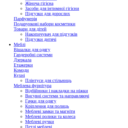
Жіноча гігієна
Засоби для інтимної гігієни
Підгузки для дорослих
Парфумерія
Подарункові набори косметики
Товари для дітей
Накопичувач для підгузків
Підгузки дитячі
Меблі
Вішалки для одягу
Гардеробні системи
Дзеркала
Етажерки
Комоди
Кухні
Плінтуси для стільниць
Меблева фурнітура
Відбійники і накладки на ніжки
Висувні системи та направляючі
Гачки для одягу
Кріплення для полиць
Меблеві замки та магніти
Меблеві ролики та колеса
Меблеві ручки
Петлі меблеві