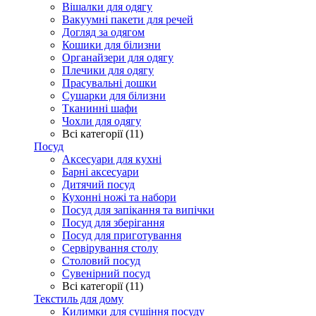
Вішалки для одягу
Вакуумні пакети для речей
Догляд за одягом
Кошики для білизни
Органайзери для одягу
Плечики для одягу
Прасувальні дошки
Сушарки для білизни
Тканинні шафи
Чохли для одягу
Всі категорії (11)
Посуд
Аксесуари для кухні
Барні аксесуари
Дитячий посуд
Кухонні ножі та набори
Посуд для запікання та випічки
Посуд для зберігання
Посуд для приготування
Сервірування столу
Столовий посуд
Сувенірний посуд
Всі категорії (11)
Текстиль для дому
Килимки для сушіння посуду