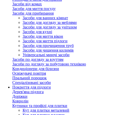
Засоби від комах
Засоби для миття посуду
Засоби для прибирання
Засоби для ванних кімнат
Засоби для догляду за меблями
Засоби для догляду за унітазом
Засоби для кухні
Засоби для миття вікон
Засоби для миття підлоги
Засоби для прочищення труб
Засоби для чищення килимів
Універсальні миючі засоби
Засоби по догляду за взуттям
Засоби по догляду за побутовою технікою
Кондиціонери для білизни
Освіжувачі повітря
Пральний порошок
Спеціалізовані засоби
Покриття для підлоги
Дерев'яна підлога
Доріжки
Ковролін
Кутники та профілі для плитки
Кут для плитки металевий
Кут для плитки пластик