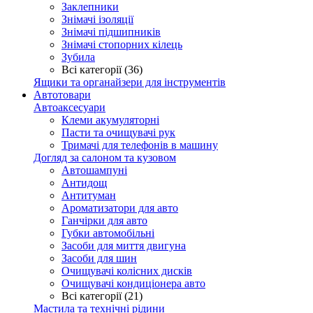
Заклепники
Знімачі ізоляції
Знімачі підшипників
Знімачі стопорних кілець
Зубила
Всі категорії (36)
Ящики та органайзери для інструментів
Автотовари
Автоаксесуари
Клеми акумуляторні
Пасти та очищувачі рук
Тримачі для телефонів в машину
Догляд за салоном та кузовом
Автошампуні
Антидощ
Антитуман
Ароматизатори для авто
Ганчірки для авто
Губки автомобільні
Засоби для миття двигуна
Засоби для шин
Очищувачі колісних дисків
Очищувачі кондиціонера авто
Всі категорії (21)
Мастила та технічні рідини