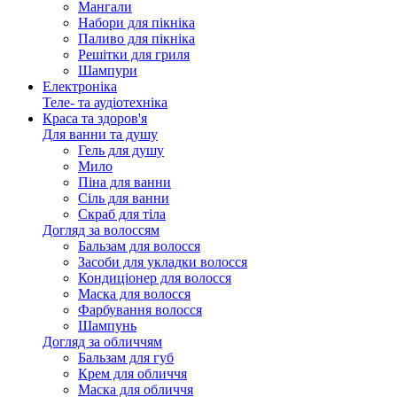
Мангали
Набори для пікніка
Паливо для пікніка
Решітки для гриля
Шампури
Електроніка
Теле- та аудіотехніка
Краса та здоров'я
Для ванни та душу
Гель для душу
Мило
Піна для ванни
Сіль для ванни
Скраб для тіла
Догляд за волоссям
Бальзам для волосся
Засоби для укладки волосся
Кондиціонер для волосся
Маска для волосся
Фарбування волосся
Шампунь
Догляд за обличчям
Бальзам для губ
Крем для обличчя
Маска для обличчя