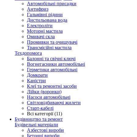
Автомобільні присадки
Антифриз
Гальмівні рідини
Дистильована вода
Електроліти
Моторні мастила
Омивачі скла
Промивки та очищувачі
Трансмісійні мастила
Техдопомога
Балонні та свічні ключі
Вогнегасники автомобільні
Герметики автомобільні
Домкрати
Каністри
Клеї та ремонтні засоби
Лійки (воронки)
Насоси автомобільні
Світловідбиваючі жилети
Старт-кабелі
Всі категорії (11)
Будівництво та ремонт
Будівельні матеріали
Азбестові вироби
Бетонні вироби