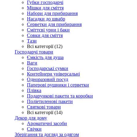
Губки господарчі
Мішки для сміття
Набори для прибирання
Насадки до швабр
Серветки для прибирання
Сміттєві урни і баки
Совки для сміття
Тази
Всі категорії (12)
Господарчі товари
Ємкість для душа
Ваги
Господарські сумки
Контейнери універсальні
Одноразовий посуд
Паперові рушники і серветки
Плівка
Подарункові пакети та коробки
Поліетиленові пакети
Святкові товари
Всі категорії (14)
Декор для дому
Ароматичні засоби
Свічки
Зберігання та догляд за одягом