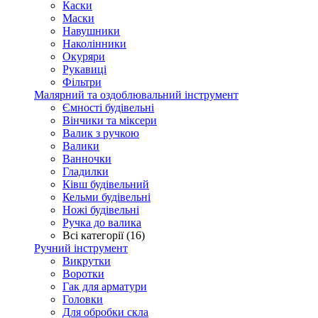
Каски
Маски
Навушники
Наколінники
Окуряри
Рукавиці
Фільтри
Малярний та оздоблювальний інструмент
Ємності будівельні
Вінчики та міксери
Валик з ручкою
Валики
Ванночки
Гладилки
Ківш будівельний
Кельми будівельні
Ножі будівельні
Ручка до валика
Всі категорії (16)
Ручний інструмент
Викрутки
Воротки
Гак для арматури
Головки
Для обробки скла