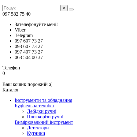
×
097 582 75 40
Зателефонуйте мені!
Viber
Telegram
097 607 73 27
093 607 73 27
097 407 73 27
063 504 00 37
Телефон
0
Ваш кошик порожній :(
Каталог
Інструменти та обладнання
Будівельна техніка
Лебідки ручні
Плиткорізи ручні
Вимірювальний інструмент
Детектори
Кутники