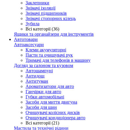
Заклепники
Знімачі ізоляції
Знімачі підшипників
Знімачі стопорних кілець
Зубила
Всі категорії (36)
Ящики та органайзери для інструментів
Автотовари
Автоаксесуари
Клеми акумуляторні
Пасти та очищувачі рук
Тримачі для телефонів в машину
Догляд за салоном та кузовом
Автошампуні
Антидощ
Антитуман
Ароматизатори для авто
Ганчірки для авто
Губки автомобільні
Засоби для миття двигуна
Засоби для шин
Очищувачі колісних дисків
Очищувачі кондиціонера авто
Всі категорії (21)
Мастила та технічні рідини