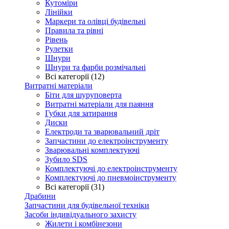
Кутоміри
Лінійки
Маркери та олівці будівельні
Правила та рівні
Рівень
Рулетки
Шнури
Шнури та фарби розмічальні
Всі категорії (12)
Витратні матеріали
Біти для шуруповерта
Витратні матеріали для паяння
Губки для затирання
Диски
Електроди та зварювальний дріт
Запчастини до електроінструменту
Зварювальні комплектуючі
Зубило SDS
Комплектуючі до електроінструменту
Комплектуючі до пневмоінструменту
Всі категорії (31)
Драбини
Запчастини для будівельної техніки
Засоби індивідуального захисту
Жилети і комбінезони