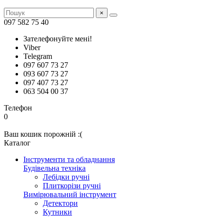
×
097 582 75 40
Зателефонуйте мені!
Viber
Telegram
097 607 73 27
093 607 73 27
097 407 73 27
063 504 00 37
Телефон
0
Ваш кошик порожній :(
Каталог
Інструменти та обладнання
Будівельна техніка
Лебідки ручні
Плиткорізи ручні
Вимірювальний інструмент
Детектори
Кутники