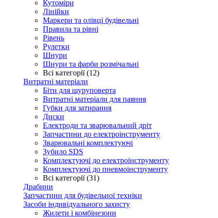
Кутоміри
Лінійки
Маркери та олівці будівельні
Правила та рівні
Рівень
Рулетки
Шнури
Шнури та фарби розмічальні
Всі категорії (12)
Витратні матеріали
Біти для шуруповерта
Витратні матеріали для паяння
Губки для затирання
Диски
Електроди та зварювальний дріт
Запчастини до електроінструменту
Зварювальні комплектуючі
Зубило SDS
Комплектуючі до електроінструменту
Комплектуючі до пневмоінструменту
Всі категорії (31)
Драбини
Запчастини для будівельної техніки
Засоби індивідуального захисту
Жилети і комбінезони