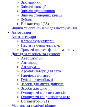
Заклепники
Знімачі ізоляції
Знімачі підшипників
Знімачі стопорних кілець
Зубила
Всі категорії (36)
Ящики та органайзери для інструментів
Автотовари
Автоаксесуари
Клеми акумуляторні
Пасти та очищувачі рук
Тримачі для телефонів в машину
Догляд за салоном та кузовом
Автошампуні
Антидощ
Антитуман
Ароматизатори для авто
Ганчірки для авто
Губки автомобільні
Засоби для миття двигуна
Засоби для шин
Очищувачі колісних дисків
Очищувачі кондиціонера авто
Всі категорії (21)
Мастила та технічні рідини