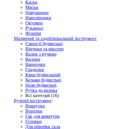
Каски
Маски
Навушники
Наколінники
Окуряри
Рукавиці
Фільтри
Малярний та оздоблювальний інструмент
Ємності будівельні
Вінчики та міксери
Валик з ручкою
Валики
Ванночки
Гладилки
Ківш будівельний
Кельми будівельні
Ножі будівельні
Ручка до валика
Всі категорії (16)
Ручний інструмент
Викрутки
Воротки
Гак для арматури
Головки
Для обробки скла