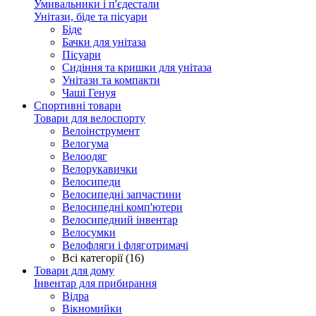
Умивальники і п'єдестали
Унітази, біде та пісуари
Біде
Бачки для унітаза
Пісуари
Сидіння та кришки для унітаза
Унітази та компакти
Чаші Генуя
Спортивні товари
Товари для велоспорту
Велоінструмент
Велогума
Велоодяг
Велорукавички
Велосипеди
Велосипедні запчастини
Велосипедні комп'ютери
Велосипедний інвентар
Велосумки
Велофляги і фляготримачі
Всі категорії (16)
Товари для дому
Інвентар для прибирання
Відра
Вікномийки