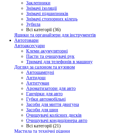
Заклепники
Знімачі ізоляції
Знімачі підшипників
Знімачі стопорних кілець
Зубила
Всі категорії (36)
Ящики та органайзери для інструментів
Автотовари
Автоаксесуари
Клеми акумуляторні
Пасти та очищувачі рук
Тримачі для телефонів в машину
Догляд за салоном та кузовом
Автошампуні
Антидощ
Антитуман
Ароматизатори для авто
Ганчірки для авто
Губки автомобільні
Засоби для миття двигуна
Засоби для шин
Очищувачі колісних дисків
Очищувачі кондиціонера авто
Всі категорії (21)
Мастила та технічні рідини