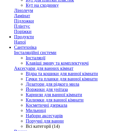
Кут на сходинку
Лінолеум
Ламінат
Підложки
Плінтус
Поріжки
Продукти
Напої
Сантехніка
Інсталяційні системи
Інсталяції
Клавіші змиву та комплектуючі
Аксесуари для ванних кімнат
Відра та кошики для ванної кімнати
Гачки та планки для ванної кімнати
Дозатори для рідкого мила
Йоржики для унітаза
Карнизи для ванної кімнати
Килимки для ванної кімнати
Косметичні дзеркала
Мильниці
Набори аксесуарів
Поручні для ванни
Всі категорії (14)