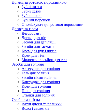
Догляд за ротовою порожниною
Зубні нитки
Зубні щітки
Зубна паста
Зубний порошок
Ополіскувач для ротової порожнини
Догляд за тілом
Дезодорант
Догляд для ніг
Засоби для депіляції
Засоби для засмаги
Крем для рук і нігтів
Крем для тіла
Молочко і лосьйон для тіла
Засоби для гоління
Аксесуари для гоління
Гель для гоління
Засоби після гоління
Картриджі для гоління
Крем для гоління
Піна для гоління
Станки для гоління
Особиста гігієна
Ватні диски та палички
Вологі серветки