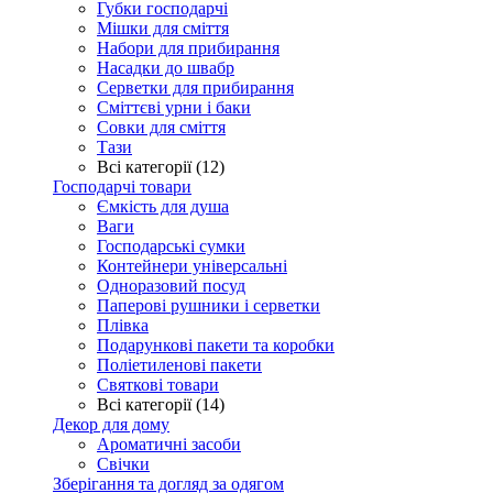
Губки господарчі
Мішки для сміття
Набори для прибирання
Насадки до швабр
Серветки для прибирання
Сміттєві урни і баки
Совки для сміття
Тази
Всі категорії (12)
Господарчі товари
Ємкість для душа
Ваги
Господарські сумки
Контейнери універсальні
Одноразовий посуд
Паперові рушники і серветки
Плівка
Подарункові пакети та коробки
Поліетиленові пакети
Святкові товари
Всі категорії (14)
Декор для дому
Ароматичні засоби
Свічки
Зберігання та догляд за одягом