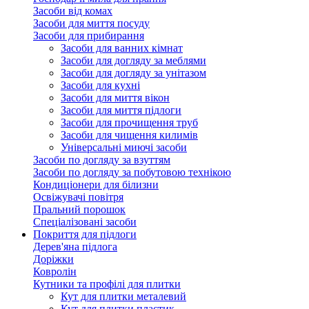
Засоби від комах
Засоби для миття посуду
Засоби для прибирання
Засоби для ванних кімнат
Засоби для догляду за меблями
Засоби для догляду за унітазом
Засоби для кухні
Засоби для миття вікон
Засоби для миття підлоги
Засоби для прочищення труб
Засоби для чищення килимів
Універсальні миючі засоби
Засоби по догляду за взуттям
Засоби по догляду за побутовою технікою
Кондиціонери для білизни
Освіжувачі повітря
Пральний порошок
Спеціалізовані засоби
Покриття для підлоги
Дерев'яна підлога
Доріжки
Ковролін
Кутники та профілі для плитки
Кут для плитки металевий
Кут для плитки пластик