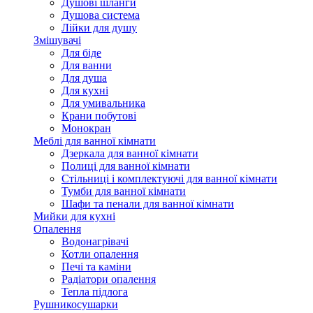
Душові шланги
Душова система
Лійки для душу
Змішувачі
Для біде
Для ванни
Для душа
Для кухні
Для умивальника
Крани побутові
Монокран
Меблі для ванної кімнати
Дзеркала для ванної кімнати
Полиці для ванної кімнати
Стільниці і комплектуючі для ванної кімнати
Тумби для ванної кімнати
Шафи та пенали для ванної кімнати
Мийки для кухні
Опалення
Водонагрівачі
Котли опалення
Печі та каміни
Радіатори опалення
Тепла підлога
Рушникосушарки