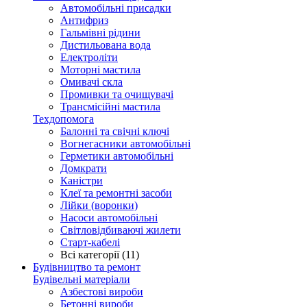
Автомобільні присадки
Антифриз
Гальмівні рідини
Дистильована вода
Електроліти
Моторні мастила
Омивачі скла
Промивки та очищувачі
Трансмісійні мастила
Техдопомога
Балонні та свічні ключі
Вогнегасники автомобільні
Герметики автомобільні
Домкрати
Каністри
Клеї та ремонтні засоби
Лійки (воронки)
Насоси автомобільні
Світловідбиваючі жилети
Старт-кабелі
Всі категорії (11)
Будівництво та ремонт
Будівельні матеріали
Азбестові вироби
Бетонні вироби