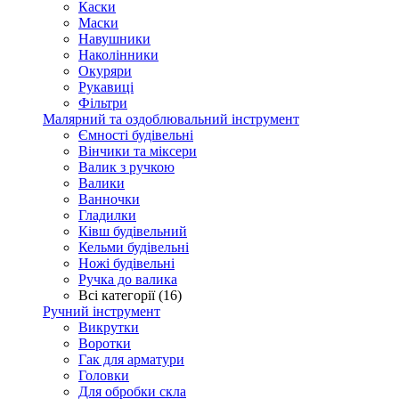
Каски
Маски
Навушники
Наколінники
Окуряри
Рукавиці
Фільтри
Малярний та оздоблювальний інструмент
Ємності будівельні
Вінчики та міксери
Валик з ручкою
Валики
Ванночки
Гладилки
Ківш будівельний
Кельми будівельні
Ножі будівельні
Ручка до валика
Всі категорії (16)
Ручний інструмент
Викрутки
Воротки
Гак для арматури
Головки
Для обробки скла