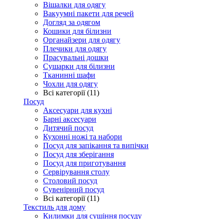
Вішалки для одягу
Вакуумні пакети для речей
Догляд за одягом
Кошики для білизни
Органайзери для одягу
Плечики для одягу
Прасувальні дошки
Сушарки для білизни
Тканинні шафи
Чохли для одягу
Всі категорії (11)
Посуд
Аксесуари для кухні
Барні аксесуари
Дитячий посуд
Кухонні ножі та набори
Посуд для запікання та випічки
Посуд для зберігання
Посуд для приготування
Сервірування столу
Столовий посуд
Сувенірний посуд
Всі категорії (11)
Текстиль для дому
Килимки для сушіння посуду