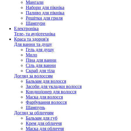
Мангали
Набори для пікніка
Паливо для пікніка
Решітки для гриля
Шампури
Електроніка
Теле- та аудіотехніка
Краса та здоров'я
Для ванни та душу
Гель для душу
Мило
Піна для ванни
Сіль для ванни
Скраб для тіла
Догляд за волоссям
Бальзам для волосся
Засоби для укладки волосся
Кондиціонер для волосся
Маска для волосся
Фарбування волосся
Шампунь
Догляд за обличчям
Бальзам для губ
Крем для обличчя
Маска для обличчя