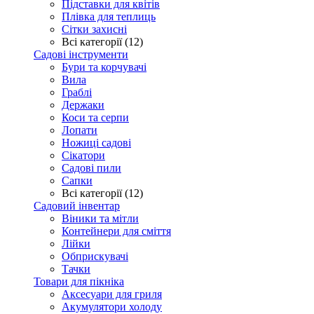
Підставки для квітів
Плівка для теплиць
Сітки захисні
Всі категорії (12)
Садові інструменти
Бури та корчувачі
Вила
Граблі
Держаки
Коси та серпи
Лопати
Ножиці садові
Сікатори
Садові пили
Сапки
Всі категорії (12)
Садовий інвентар
Віники та мітли
Контейнери для сміття
Лійки
Обприскувачі
Тачки
Товари для пікніка
Аксесуари для гриля
Акумулятори холоду