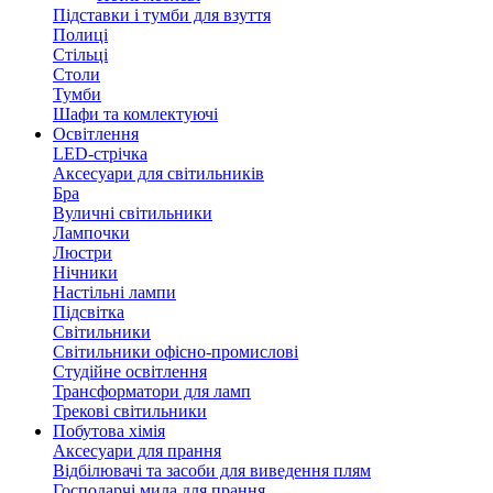
Підставки і тумби для взуття
Полиці
Стільці
Столи
Тумби
Шафи та комлектуючі
Освітлення
LED-стрічка
Аксесуари для світильників
Бра
Вуличні світильники
Лампочки
Люстри
Нічники
Настільні лампи
Підсвітка
Світильники
Світильники офісно-промислові
Студійне освітлення
Трансформатори для ламп
Трекові світильники
Побутова хімія
Аксесуари для прання
Відбілювачі та засоби для виведення плям
Господарчі мила для прання