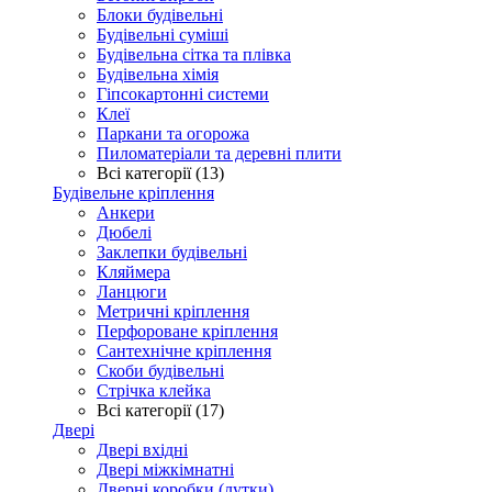
Блоки будівельні
Будівельні суміші
Будівельна сітка та плівка
Будівельна хімія
Гіпсокартонні системи
Клеї
Паркани та огорожа
Пиломатеріали та деревні плити
Всі категорії (13)
Будівельне кріплення
Анкери
Дюбелі
Заклепки будівельні
Кляймера
Ланцюги
Метричні кріплення
Перфороване кріплення
Сантехнічне кріплення
Скоби будівельні
Стрічка клейка
Всі категорії (17)
Двері
Двері вхідні
Двері міжкімнатні
Дверні коробки (лутки)