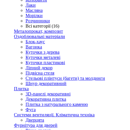
Лаки
Масляна
Морілки
Розчинники
Всі категорії (16)
Металопрокат, композит
Оздоблювальні матеріали
Блок-хаус
Вагонка
Куточки з дерева
Куточки металеві
Куточки пластикові
Ліпний декор
Підвісна стеля
Стельові плінтуси (багети) та молдинги
Шнур декоративний
Плитка
3D-панелі декоративні
Декоративна плитка
Плитка з натурального каменю
Фуга
Системи вентиляції. Кліматична техніка
Дверцята
Фурнітура для дверей