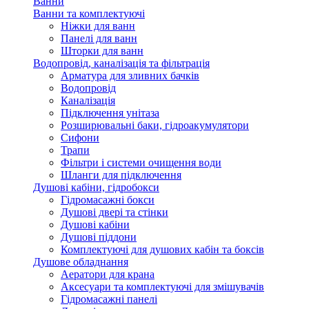
Ванни
Ванни та комплектуючі
Ніжки для ванн
Панелі для ванн
Шторки для ванн
Водопровід, каналізація та фільтрація
Арматура для зливних бачків
Водопровід
Каналізація
Підключення унітаза
Розширювальні баки, гідроакумулятори
Сифони
Трапи
Фільтри і системи очищення води
Шланги для підключення
Душові кабіни, гідробокси
Гідромасажні бокси
Душові двері та стінки
Душові кабіни
Душові піддони
Комплектуючі для душових кабін та боксів
Душове обладнання
Аератори для крана
Аксесуари та комплектуючі для змішувачів
Гідромасажні панелі