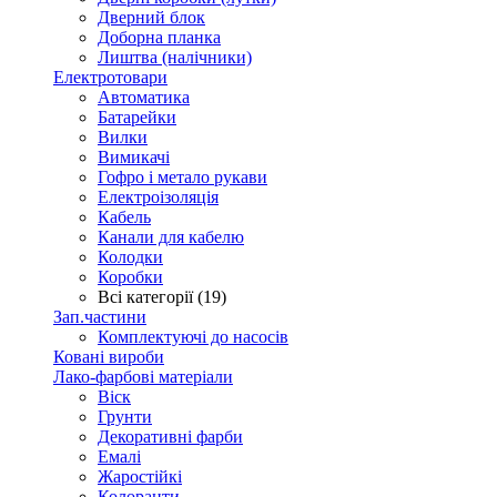
Дверний блок
Доборна планка
Лиштва (налічники)
Електротовари
Автоматика
Батарейки
Вилки
Вимикачі
Гофро і метало рукави
Електроізоляція
Кабель
Канали для кабелю
Колодки
Коробки
Всі категорії (19)
Зап.частини
Комплектуючі до насосів
Ковані вироби
Лако-фарбові матеріали
Віск
Грунти
Декоративні фарби
Емалі
Жаростійкі
Колоранти