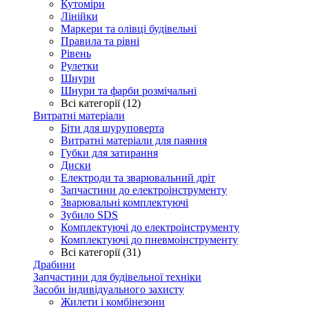
Кутоміри
Лінійки
Маркери та олівці будівельні
Правила та рівні
Рівень
Рулетки
Шнури
Шнури та фарби розмічальні
Всі категорії (12)
Витратні матеріали
Біти для шуруповерта
Витратні матеріали для паяння
Губки для затирання
Диски
Електроди та зварювальний дріт
Запчастини до електроінструменту
Зварювальні комплектуючі
Зубило SDS
Комплектуючі до електроінструменту
Комплектуючі до пневмоінструменту
Всі категорії (31)
Драбини
Запчастини для будівельної техніки
Засоби індивідуального захисту
Жилети і комбінезони