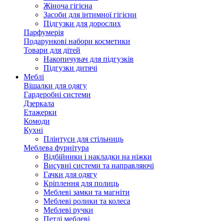
Жіноча гігієна
Засоби для інтимної гігієни
Підгузки для дорослих
Парфумерія
Подарункові набори косметики
Товари для дітей
Накопичувач для підгузків
Підгузки дитячі
Меблі
Вішалки для одягу
Гардеробні системи
Дзеркала
Етажерки
Комоди
Кухні
Плінтуси для стільниць
Меблева фурнітура
Відбійники і накладки на ніжки
Висувні системи та направляючі
Гачки для одягу
Кріплення для полиць
Меблеві замки та магніти
Меблеві ролики та колеса
Меблеві ручки
Петлі меблеві