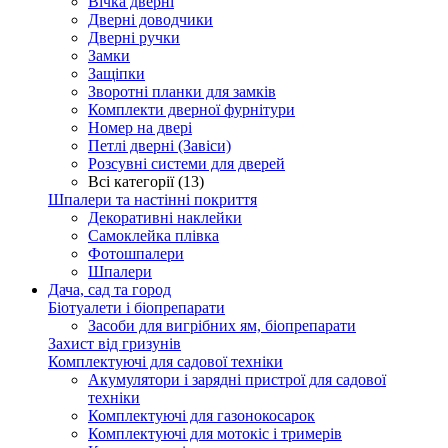
Вічка дверні
Дверні доводчики
Дверні ручки
Замки
Защіпки
Зворотні планки для замків
Комплекти дверної фурнітури
Номер на двері
Петлі дверні (Завіси)
Розсувні системи для дверей
Всі категорії (13)
Шпалери та настінні покриття
Декоративні наклейки
Самоклейка плівка
Фотошпалери
Шпалери
Дача, сад та город
Біотуалети і біопрепарати
Засоби для вигрібних ям, біопрепарати
Захист від гризунів
Комплектуючі для садової техніки
Акумулятори і зарядні пристрої для садової
техніки
Комплектуючі для газонокосарок
Комплектуючі для мотокіс і тримерів