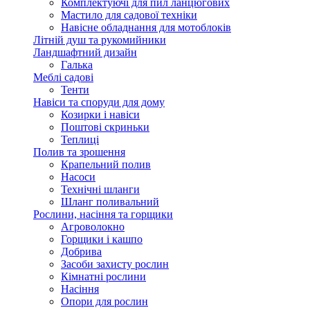
Комплектуючі для пил ланцюгових
Мастило для садової техніки
Навісне обладнання для мотоблоків
Літній душ та рукомийники
Ландшафтний дизайн
Галька
Меблі садові
Тенти
Навіси та споруди для дому
Козирки і навіси
Поштові скриньки
Теплиці
Полив та зрошення
Крапельний полив
Насоси
Технічні шланги
Шланг поливальний
Рослини, насіння та горщики
Агроволокно
Горщики і кашпо
Добрива
Засоби захисту рослин
Кімнатні рослини
Насіння
Опори для рослин