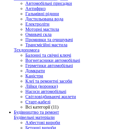
Автомобільні присадки
Антифриз
Гальмівні рідини
Дистильована вода
Електроліти
Моторні мастила
Омивачі скла
Промивки та очищувачі
Трансмісійні мастила
Техдопомога
Балонні та свічні ключі
Вогнегасники автомобільні
Герметики автомобільні
Домкрати
Каністри
Клеї та ремонтні засоби
Лійки (воронки)
Насоси автомобільні
Світловідбиваючі жилети
Старт-кабелі
Всі категорії (11)
Будівництво та ремонт
Будівельні матеріали
Азбестові вироби
Бетонні вироби