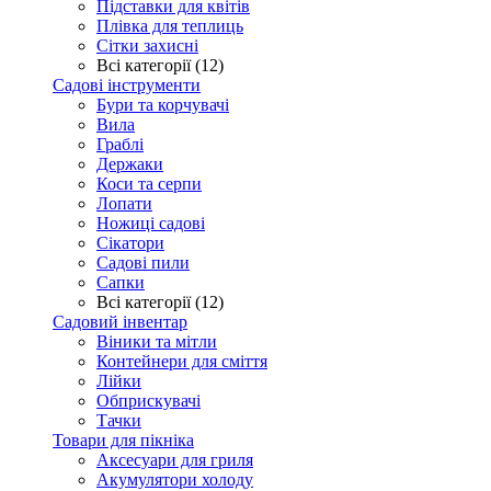
Підставки для квітів
Плівка для теплиць
Сітки захисні
Всі категорії (12)
Садові інструменти
Бури та корчувачі
Вила
Граблі
Держаки
Коси та серпи
Лопати
Ножиці садові
Сікатори
Садові пили
Сапки
Всі категорії (12)
Садовий інвентар
Віники та мітли
Контейнери для сміття
Лійки
Обприскувачі
Тачки
Товари для пікніка
Аксесуари для гриля
Акумулятори холоду