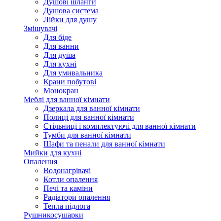
Душові шланги
Душова система
Лійки для душу
Змішувачі
Для біде
Для ванни
Для душа
Для кухні
Для умивальника
Крани побутові
Монокран
Меблі для ванної кімнати
Дзеркала для ванної кімнати
Полиці для ванної кімнати
Стільниці і комплектуючі для ванної кімнати
Тумби для ванної кімнати
Шафи та пенали для ванної кімнати
Мийки для кухні
Опалення
Водонагрівачі
Котли опалення
Печі та каміни
Радіатори опалення
Тепла підлога
Рушникосушарки