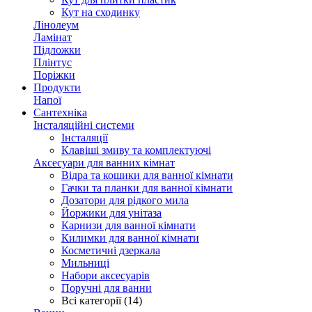
Кут на сходинку
Лінолеум
Ламінат
Підложки
Плінтус
Поріжки
Продукти
Напої
Сантехніка
Інсталяційні системи
Інсталяції
Клавіші змиву та комплектуючі
Аксесуари для ванних кімнат
Відра та кошики для ванної кімнати
Гачки та планки для ванної кімнати
Дозатори для рідкого мила
Йоржики для унітаза
Карнизи для ванної кімнати
Килимки для ванної кімнати
Косметичні дзеркала
Мильниці
Набори аксесуарів
Поручні для ванни
Всі категорії (14)