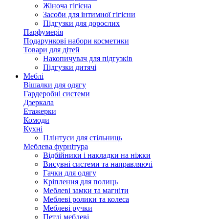
Жіноча гігієна
Засоби для інтимної гігієни
Підгузки для дорослих
Парфумерія
Подарункові набори косметики
Товари для дітей
Накопичувач для підгузків
Підгузки дитячі
Меблі
Вішалки для одягу
Гардеробні системи
Дзеркала
Етажерки
Комоди
Кухні
Плінтуси для стільниць
Меблева фурнітура
Відбійники і накладки на ніжки
Висувні системи та направляючі
Гачки для одягу
Кріплення для полиць
Меблеві замки та магніти
Меблеві ролики та колеса
Меблеві ручки
Петлі меблеві