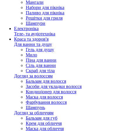
Мангали
Набори для пікніка
Паливо для пікніка
Решітки для гриля
Шампури
Електроніка
Теле- та аудіотехніка
Краса та здоров'я
Для ванни та душу
Гель для душу
Мило
Піна для ванни
Сіль для ванни
Скраб для тіла
Догляд за волоссям
Бальзам для волосся
Засоби для укладки волосся
Кондиціонер для волосся
Маска для волосся
Фарбування волосся
Шампунь
Догляд за обличчям
Бальзам для губ
Крем для обличчя
Маска для обличчя