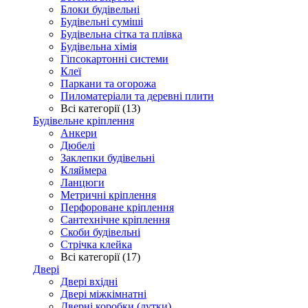
Блоки будівельні
Будівельні суміші
Будівельна сітка та плівка
Будівельна хімія
Гіпсокартонні системи
Клеї
Паркани та огорожа
Пиломатеріали та деревні плити
Всі категорії (13)
Будівельне кріплення
Анкери
Дюбелі
Заклепки будівельні
Кляймера
Ланцюги
Метричні кріплення
Перфороване кріплення
Сантехнічне кріплення
Скоби будівельні
Стрічка клейка
Всі категорії (17)
Двері
Двері вхідні
Двері міжкімнатні
Дверні коробки (лутки)