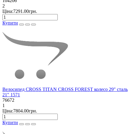
104206
2
Ціна:7291.00грн.
Купити
Велосипед CROSS TITAN CROSS FOREST колесо 29" сталь
21" 1571
76672
1
Ціна:7804.00грн.
Купити