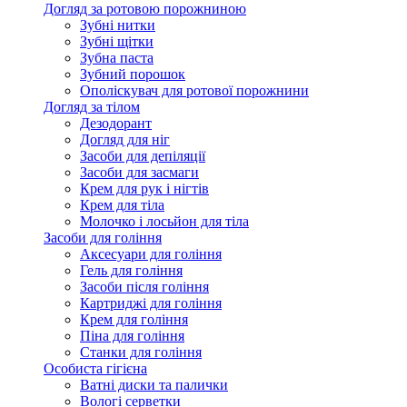
Догляд за ротовою порожниною
Зубні нитки
Зубні щітки
Зубна паста
Зубний порошок
Ополіскувач для ротової порожнини
Догляд за тілом
Дезодорант
Догляд для ніг
Засоби для депіляції
Засоби для засмаги
Крем для рук і нігтів
Крем для тіла
Молочко і лосьйон для тіла
Засоби для гоління
Аксесуари для гоління
Гель для гоління
Засоби після гоління
Картриджі для гоління
Крем для гоління
Піна для гоління
Станки для гоління
Особиста гігієна
Ватні диски та палички
Вологі серветки