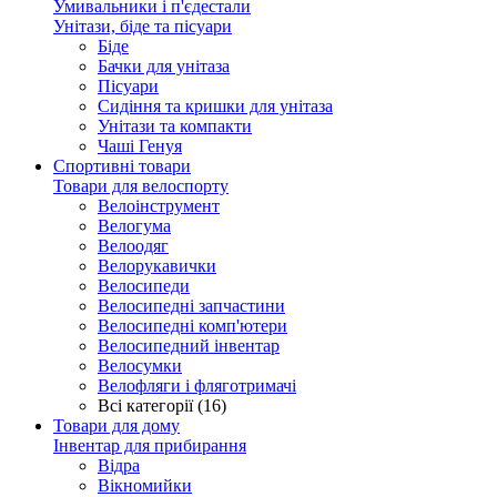
Умивальники і п'єдестали
Унітази, біде та пісуари
Біде
Бачки для унітаза
Пісуари
Сидіння та кришки для унітаза
Унітази та компакти
Чаші Генуя
Спортивні товари
Товари для велоспорту
Велоінструмент
Велогума
Велоодяг
Велорукавички
Велосипеди
Велосипедні запчастини
Велосипедні комп'ютери
Велосипедний інвентар
Велосумки
Велофляги і фляготримачі
Всі категорії (16)
Товари для дому
Інвентар для прибирання
Відра
Вікномийки