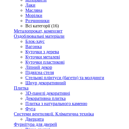
Лаки
Масляна
Морілки
Розчинники
Всі категорії (16)
Металопрокат, композит
Оздоблювальні матеріали
Блок-хаус
Вагонка
Куточки з дерева
Куточки металеві
Куточки пластикові
Ліпний декор
Підвісна стеля
Стельові плінтуси (багети) та молдинги
Шнур декоративний
Плитка
3D-панелі декоративні
Декоративна плитка
Плитка з натурального каменю
Фуга
Системи вентиляції. Кліматична техніка
Дверцята
Фурнітура для дверей