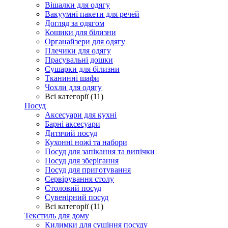
Вішалки для одягу
Вакуумні пакети для речей
Догляд за одягом
Кошики для білизни
Органайзери для одягу
Плечики для одягу
Прасувальні дошки
Сушарки для білизни
Тканинні шафи
Чохли для одягу
Всі категорії (11)
Посуд
Аксесуари для кухні
Барні аксесуари
Дитячий посуд
Кухонні ножі та набори
Посуд для запікання та випічки
Посуд для зберігання
Посуд для приготування
Сервірування столу
Столовий посуд
Сувенірний посуд
Всі категорії (11)
Текстиль для дому
Килимки для сушіння посуду