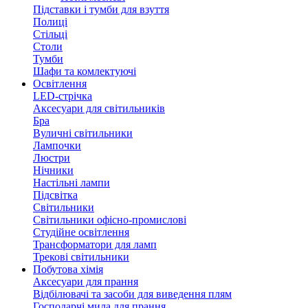
Підставки і тумби для взуття
Полиці
Стільці
Столи
Тумби
Шафи та комлектуючі
Освітлення
LED-стрічка
Аксесуари для світильників
Бра
Вуличні світильники
Лампочки
Люстри
Нічники
Настільні лампи
Підсвітка
Світильники
Світильники офісно-промислові
Студійне освітлення
Трансформатори для ламп
Трекові світильники
Побутова хімія
Аксесуари для прання
Відбілювачі та засоби для виведення плям
Господарчі мила для прання