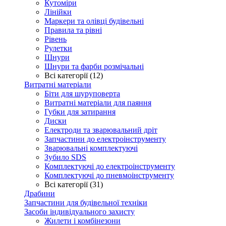
Кутоміри
Лінійки
Маркери та олівці будівельні
Правила та рівні
Рівень
Рулетки
Шнури
Шнури та фарби розмічальні
Всі категорії (12)
Витратні матеріали
Біти для шуруповерта
Витратні матеріали для паяння
Губки для затирання
Диски
Електроди та зварювальний дріт
Запчастини до електроінструменту
Зварювальні комплектуючі
Зубило SDS
Комплектуючі до електроінструменту
Комплектуючі до пневмоінструменту
Всі категорії (31)
Драбини
Запчастини для будівельної техніки
Засоби індивідуального захисту
Жилети і комбінезони