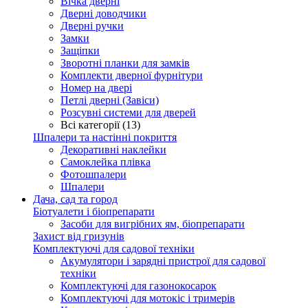
Вічка дверні
Дверні доводчики
Дверні ручки
Замки
Защіпки
Зворотні планки для замків
Комплекти дверної фурнітури
Номер на двері
Петлі дверні (Завіси)
Розсувні системи для дверей
Всі категорії (13)
Шпалери та настінні покриття
Декоративні наклейки
Самоклейка плівка
Фотошпалери
Шпалери
Дача, сад та город
Біотуалети і біопрепарати
Засоби для вигрібних ям, біопрепарати
Захист від гризунів
Комплектуючі для садової техніки
Акумулятори і зарядні пристрої для садової
техніки
Комплектуючі для газонокосарок
Комплектуючі для мотокіс і тримерів