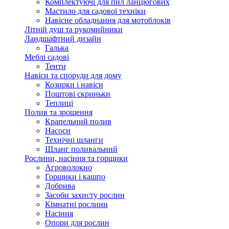
Комплектуючі для пил ланцюгових
Мастило для садової техніки
Навісне обладнання для мотоблоків
Літній душ та рукомийники
Ландшафтний дизайн
Галька
Меблі садові
Тенти
Навіси та споруди для дому
Козирки і навіси
Поштові скриньки
Теплиці
Полив та зрошення
Крапельний полив
Насоси
Технічні шланги
Шланг поливальний
Рослини, насіння та горщики
Агроволокно
Горщики і кашпо
Добрива
Засоби захисту рослин
Кімнатні рослини
Насіння
Опори для рослин