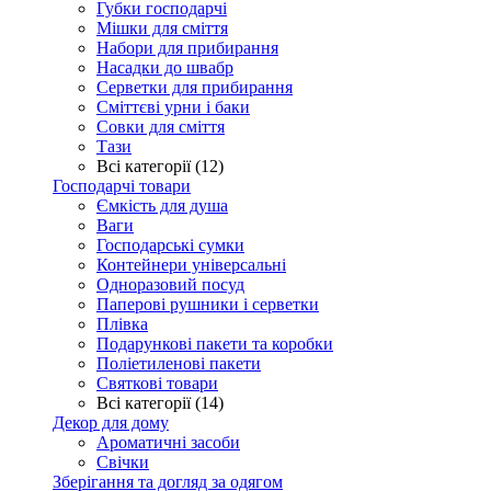
Губки господарчі
Мішки для сміття
Набори для прибирання
Насадки до швабр
Серветки для прибирання
Сміттєві урни і баки
Совки для сміття
Тази
Всі категорії (12)
Господарчі товари
Ємкість для душа
Ваги
Господарські сумки
Контейнери універсальні
Одноразовий посуд
Паперові рушники і серветки
Плівка
Подарункові пакети та коробки
Поліетиленові пакети
Святкові товари
Всі категорії (14)
Декор для дому
Ароматичні засоби
Свічки
Зберігання та догляд за одягом