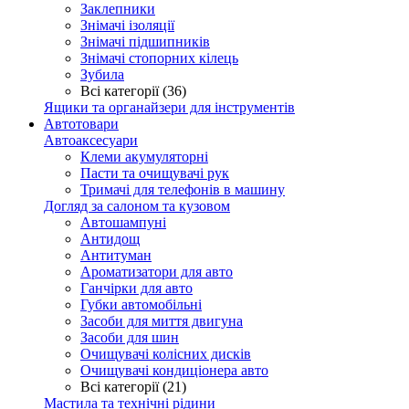
Заклепники
Знімачі ізоляції
Знімачі підшипників
Знімачі стопорних кілець
Зубила
Всі категорії (36)
Ящики та органайзери для інструментів
Автотовари
Автоаксесуари
Клеми акумуляторні
Пасти та очищувачі рук
Тримачі для телефонів в машину
Догляд за салоном та кузовом
Автошампуні
Антидощ
Антитуман
Ароматизатори для авто
Ганчірки для авто
Губки автомобільні
Засоби для миття двигуна
Засоби для шин
Очищувачі колісних дисків
Очищувачі кондиціонера авто
Всі категорії (21)
Мастила та технічні рідини