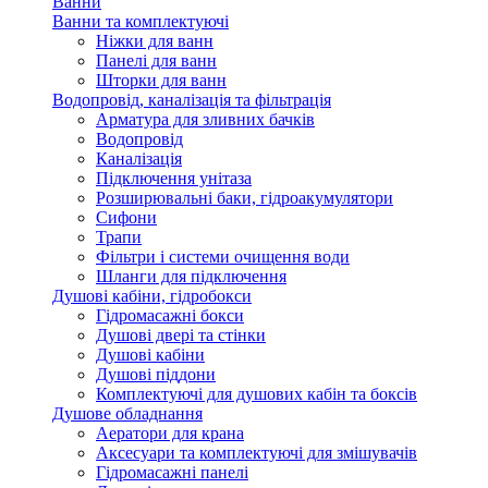
Ванни
Ванни та комплектуючі
Ніжки для ванн
Панелі для ванн
Шторки для ванн
Водопровід, каналізація та фільтрація
Арматура для зливних бачків
Водопровід
Каналізація
Підключення унітаза
Розширювальні баки, гідроакумулятори
Сифони
Трапи
Фільтри і системи очищення води
Шланги для підключення
Душові кабіни, гідробокси
Гідромасажні бокси
Душові двері та стінки
Душові кабіни
Душові піддони
Комплектуючі для душових кабін та боксів
Душове обладнання
Аератори для крана
Аксесуари та комплектуючі для змішувачів
Гідромасажні панелі