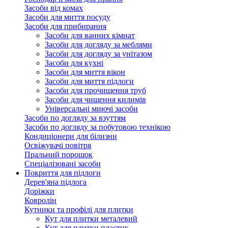
Засоби від комах
Засоби для миття посуду
Засоби для прибирання
Засоби для ванних кімнат
Засоби для догляду за меблями
Засоби для догляду за унітазом
Засоби для кухні
Засоби для миття вікон
Засоби для миття підлоги
Засоби для прочищення труб
Засоби для чищення килимів
Універсальні миючі засоби
Засоби по догляду за взуттям
Засоби по догляду за побутовою технікою
Кондиціонери для білизни
Освіжувачі повітря
Пральний порошок
Спеціалізовані засоби
Покриття для підлоги
Дерев'яна підлога
Доріжки
Ковролін
Кутники та профілі для плитки
Кут для плитки металевий
Кут для плитки пластик