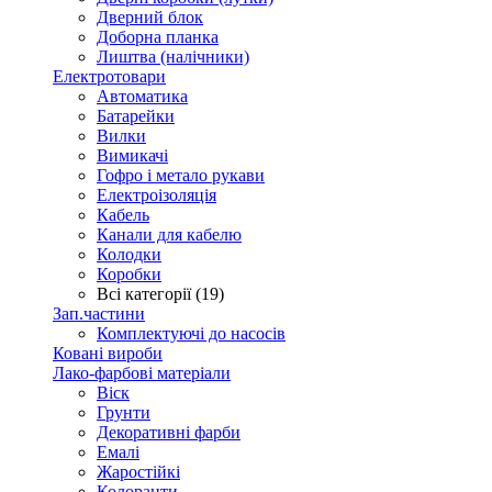
Дверний блок
Доборна планка
Лиштва (налічники)
Електротовари
Автоматика
Батарейки
Вилки
Вимикачі
Гофро і метало рукави
Електроізоляція
Кабель
Канали для кабелю
Колодки
Коробки
Всі категорії (19)
Зап.частини
Комплектуючі до насосів
Ковані вироби
Лако-фарбові матеріали
Віск
Грунти
Декоративні фарби
Емалі
Жаростійкі
Колоранти