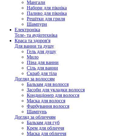
Мангали
Набори для пікніка
Паливо для пікніка
Решітки для гриля
Шампури
Електроніка
Теле- та аудіотехніка
Краса та здоров'я
Для ванни та душу
Гель для душу
Мило
Піна для ванни
Сіль для ванни
Скраб для тіла
Догляд за волоссям
Бальзам для волосся
Засоби для укладки волосся
Кондиціонер для волосся
Маска для волосся
Фарбування волосся
Шампунь
Догляд за обличчям
Бальзам для губ
Крем для обличчя
Маска для обличчя