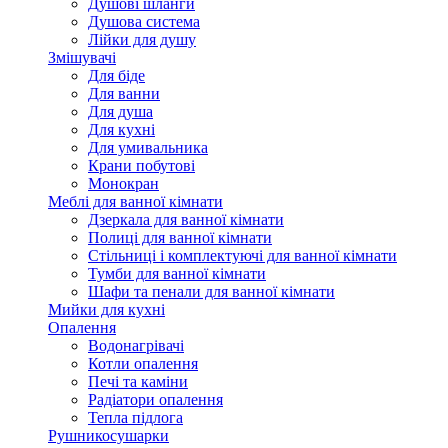
Душові шланги
Душова система
Лійки для душу
Змішувачі
Для біде
Для ванни
Для душа
Для кухні
Для умивальника
Крани побутові
Монокран
Меблі для ванної кімнати
Дзеркала для ванної кімнати
Полиці для ванної кімнати
Стільниці і комплектуючі для ванної кімнати
Тумби для ванної кімнати
Шафи та пенали для ванної кімнати
Мийки для кухні
Опалення
Водонагрівачі
Котли опалення
Печі та каміни
Радіатори опалення
Тепла підлога
Рушникосушарки