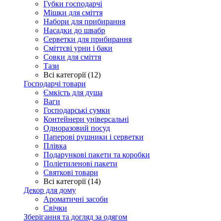
Губки господарчі
Мішки для сміття
Набори для прибирання
Насадки до швабр
Серветки для прибирання
Сміттєві урни і баки
Совки для сміття
Тази
Всі категорії (12)
Господарчі товари
Ємкість для душа
Ваги
Господарські сумки
Контейнери універсальні
Одноразовий посуд
Паперові рушники і серветки
Плівка
Подарункові пакети та коробки
Поліетиленові пакети
Святкові товари
Всі категорії (14)
Декор для дому
Ароматичні засоби
Свічки
Зберігання та догляд за одягом