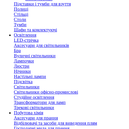
Підставки і тумби для взуття
Полиці
Стільці
Столи
Тумби
Шафи та комлектуючі
Освітлення
LED-стрічка
Аксесуари для світильників
Бра
Вуличні світильники
Лампочки
Люстри
Нічники
Настільні лампи
Підсвітка
Світильники
Світильники офісно-промислові
Студійне освітлення
Трансформатори для ламп
Трекові світильники
Побутова хімія
Аксесуари для прання
Відбілювачі та засоби для виведення плям
Господарчі мила для прання