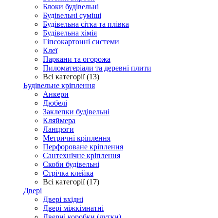
Блоки будівельні
Будівельні суміші
Будівельна сітка та плівка
Будівельна хімія
Гіпсокартонні системи
Клеї
Паркани та огорожа
Пиломатеріали та деревні плити
Всі категорії (13)
Будівельне кріплення
Анкери
Дюбелі
Заклепки будівельні
Кляймера
Ланцюги
Метричні кріплення
Перфороване кріплення
Сантехнічне кріплення
Скоби будівельні
Стрічка клейка
Всі категорії (17)
Двері
Двері вхідні
Двері міжкімнатні
Дверні коробки (лутки)