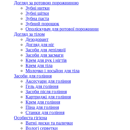
Догляд за ротовою порожниною
Зубні нитки
Зубні щітки
Зубна паста
Зубний порошок
Ополіскувач для ротової порожнини
Догляд за тілом
Дезодорант
Догляд для ніг
Засоби для депіляції
Засоби для засмаги
Крем для рук і нігтів
Крем для тіла
Молочко і лосьйон для тіла
Засоби для гоління
Аксесуари для гоління
Гель для гоління
Засоби після гоління
Картриджі для гоління
Крем для гоління
Піна для гоління
Станки для гоління
Особиста гігієна
Ватні диски та палички
Вологі серветки