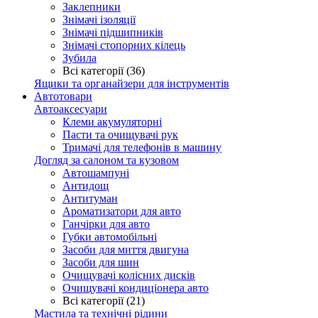
Заклепники
Знімачі ізоляції
Знімачі підшипників
Знімачі стопорних кілець
Зубила
Всі категорії (36)
Ящики та органайзери для інструментів
Автотовари
Автоаксесуари
Клеми акумуляторні
Пасти та очищувачі рук
Тримачі для телефонів в машину
Догляд за салоном та кузовом
Автошампуні
Антидощ
Антитуман
Ароматизатори для авто
Ганчірки для авто
Губки автомобільні
Засоби для миття двигуна
Засоби для шин
Очищувачі колісних дисків
Очищувачі кондиціонера авто
Всі категорії (21)
Мастила та технічні рідини