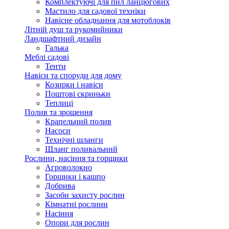
Комплектуючі для пил ланцюгових
Мастило для садової техніки
Навісне обладнання для мотоблоків
Літній душ та рукомийники
Ландшафтний дизайн
Галька
Меблі садові
Тенти
Навіси та споруди для дому
Козирки і навіси
Поштові скриньки
Теплиці
Полив та зрошення
Крапельний полив
Насоси
Технічні шланги
Шланг поливальний
Рослини, насіння та горщики
Агроволокно
Горщики і кашпо
Добрива
Засоби захисту рослин
Кімнатні рослини
Насіння
Опори для рослин