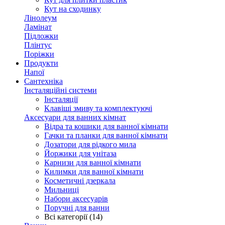
Кут на сходинку
Лінолеум
Ламінат
Підложки
Плінтус
Поріжки
Продукти
Напої
Сантехніка
Інсталяційні системи
Інсталяції
Клавіші змиву та комплектуючі
Аксесуари для ванних кімнат
Відра та кошики для ванної кімнати
Гачки та планки для ванної кімнати
Дозатори для рідкого мила
Йоржики для унітаза
Карнизи для ванної кімнати
Килимки для ванної кімнати
Косметичні дзеркала
Мильниці
Набори аксесуарів
Поручні для ванни
Всі категорії (14)