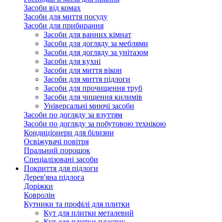
Засоби від комах
Засоби для миття посуду
Засоби для прибирання
Засоби для ванних кімнат
Засоби для догляду за меблями
Засоби для догляду за унітазом
Засоби для кухні
Засоби для миття вікон
Засоби для миття підлоги
Засоби для прочищення труб
Засоби для чищення килимів
Універсальні миючі засоби
Засоби по догляду за взуттям
Засоби по догляду за побутовою технікою
Кондиціонери для білизни
Освіжувачі повітря
Пральний порошок
Спеціалізовані засоби
Покриття для підлоги
Дерев'яна підлога
Доріжки
Ковролін
Кутники та профілі для плитки
Кут для плитки металевий
Кут для плитки пластик