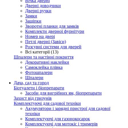
Вічка дверні
Дверні доводчики
Дверні ручки
Замки
Защіпки
Зворотні планки для замків
Комплекти дверної фурнітури
Номер на двері
Петлі дверні (Завіси)
Розсувні системи для дверей
Всі категорії (13)
Шпалери та настінні покриття
Декоративні наклейки
Самоклейка плівка
Фотошпалери
Шпалери
Дача, сад та город
Біотуалети і біопрепарати
Засоби для вигрібних ям, біопрепарати
Захист від гризунів
Комплектуючі для садової техніки
Акумулятори і зарядні пристрої для садової
техніки
Комплектуючі для газонокосарок
Комплектуючі для мотокіс і тримерів