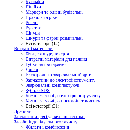
Кутоміри
Лінійки
Маркери та олівці будівельні
Правила та рівні
Рівень
Рулетки
Шнури
Шнури та фарби розмічальні
Всі категорії (12)
Витратні матеріали
Біти для шуруповерта
Витратні матеріали для паяння
Губки для затирання
Диски
Електроди та зварювальний дріт
Запчастини до електроінструменту
Зварювальні комплектуючі
Зубило SDS
Комплектуючі до електроінструменту
Комплектуючі до пневмоінструменту
Всі категорії (31)
Драбини
Запчастини для будівельної техніки
Засоби індивідуального захисту
Жилети і комбінезони