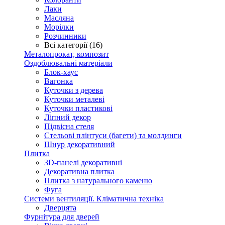
Лаки
Масляна
Морілки
Розчинники
Всі категорії (16)
Металопрокат, композит
Оздоблювальні матеріали
Блок-хаус
Вагонка
Куточки з дерева
Куточки металеві
Куточки пластикові
Ліпний декор
Підвісна стеля
Стельові плінтуси (багети) та молдинги
Шнур декоративний
Плитка
3D-панелі декоративні
Декоративна плитка
Плитка з натурального каменю
Фуга
Системи вентиляції. Кліматична техніка
Дверцята
Фурнітура для дверей