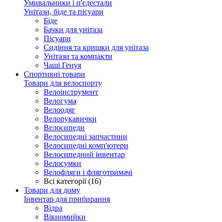
Умивальники і п'єдестали
Унітази, біде та пісуари
Біде
Бачки для унітаза
Пісуари
Сидіння та кришки для унітаза
Унітази та компакти
Чаші Генуя
Спортивні товари
Товари для велоспорту
Велоінструмент
Велогума
Велоодяг
Велорукавички
Велосипеди
Велосипедні запчастини
Велосипедні комп'ютери
Велосипедний інвентар
Велосумки
Велофляги і фляготримачі
Всі категорії (16)
Товари для дому
Інвентар для прибирання
Відра
Вікномийки