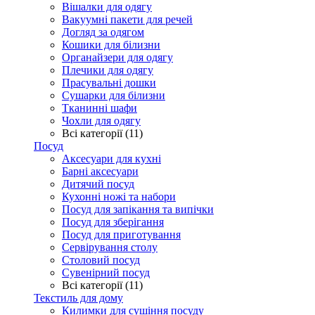
Вішалки для одягу
Вакуумні пакети для речей
Догляд за одягом
Кошики для білизни
Органайзери для одягу
Плечики для одягу
Прасувальні дошки
Сушарки для білизни
Тканинні шафи
Чохли для одягу
Всі категорії (11)
Посуд
Аксесуари для кухні
Барні аксесуари
Дитячий посуд
Кухонні ножі та набори
Посуд для запікання та випічки
Посуд для зберігання
Посуд для приготування
Сервірування столу
Столовий посуд
Сувенірний посуд
Всі категорії (11)
Текстиль для дому
Килимки для сушіння посуду