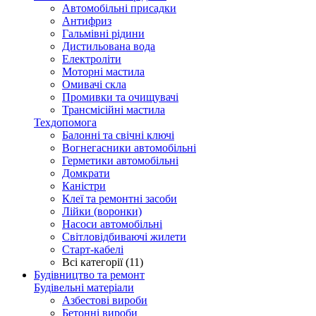
Автомобільні присадки
Антифриз
Гальмівні рідини
Дистильована вода
Електроліти
Моторні мастила
Омивачі скла
Промивки та очищувачі
Трансмісійні мастила
Техдопомога
Балонні та свічні ключі
Вогнегасники автомобільні
Герметики автомобільні
Домкрати
Каністри
Клеї та ремонтні засоби
Лійки (воронки)
Насоси автомобільні
Світловідбиваючі жилети
Старт-кабелі
Всі категорії (11)
Будівництво та ремонт
Будівельні матеріали
Азбестові вироби
Бетонні вироби