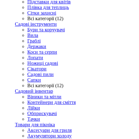
Підставки для квітів
Плівка для теплиць
Сітки захисні
Всі категорії (12)
Садові інструменти
Бури та корчувачі
Вила
Граблі
Держаки
Коси та серпи
Лопати
Ножиці садові
Сікатори
Садові пили
Сапки
Всі категорії (12)
Садовий інвентар
Віники та мітли
Контейнери для сміття
Лійки
Обприскувачі
Тачки
Товари для пікніка
Аксесуари для гриля
Акумулятори холоду