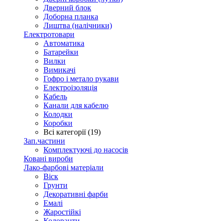
Дверний блок
Доборна планка
Лиштва (налічники)
Електротовари
Автоматика
Батарейки
Вилки
Вимикачі
Гофро і метало рукави
Електроізоляція
Кабель
Канали для кабелю
Колодки
Коробки
Всі категорії (19)
Зап.частини
Комплектуючі до насосів
Ковані вироби
Лако-фарбові матеріали
Віск
Грунти
Декоративні фарби
Емалі
Жаростійкі
Колоранти