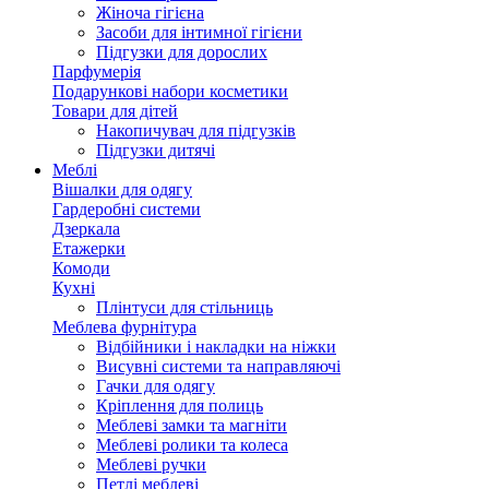
Жіноча гігієна
Засоби для інтимної гігієни
Підгузки для дорослих
Парфумерія
Подарункові набори косметики
Товари для дітей
Накопичувач для підгузків
Підгузки дитячі
Меблі
Вішалки для одягу
Гардеробні системи
Дзеркала
Етажерки
Комоди
Кухні
Плінтуси для стільниць
Меблева фурнітура
Відбійники і накладки на ніжки
Висувні системи та направляючі
Гачки для одягу
Кріплення для полиць
Меблеві замки та магніти
Меблеві ролики та колеса
Меблеві ручки
Петлі меблеві