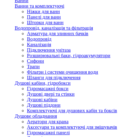
Ванни
Ванни та комплектуючі
Ніжки для ванн
Панелі для ванн
Шторки для ванн
Водопровід, каналізація та фільтрація
Арматура для зливних бачків
Водопровід
Каналізація
Підключення унітаза
Розширювальні баки, гідроакумулятори
Сифони
Трапи
Фільтри і системи очищення води
Шланги для підключення
Душові кабіни, гідробокси
Гідромасажні бокси
Душові двері та стінки
Душові кабіни
Душові піддони
Комплектуючі для душових кабін та боксів
Душове обладнання
Аератори для крана
Аксесуари та комплектуючі для змішувачів
Гідромасажні панелі