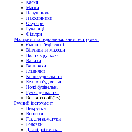
Каски
Маски
Навушники
Наколінники
Окуряри
Рукавиці
Фільтри
Малярний та оздоблювальний інструмент
Ємності будівельні
Вінчики та міксери
Валик з ручкою
Валики
Ванночки
Гладилки
Ківш будівельний
Кельми будівельні
Ножі будівельні
Ручка до валика
Всі категорії (16)
Ручний інструмент
Викрутки
Воротки
Гак для арматури
Головки
Для обробки скла