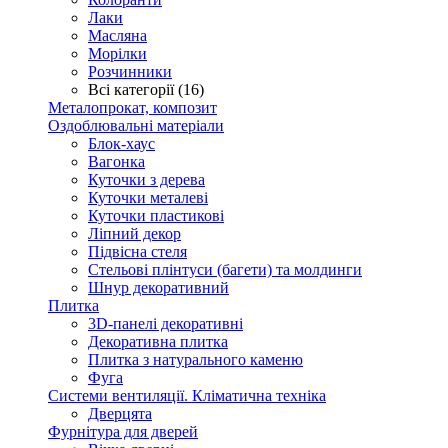
Лаки
Масляна
Морілки
Розчинники
Всі категорії (16)
Металопрокат, композит
Оздоблювальні матеріали
Блок-хаус
Вагонка
Куточки з дерева
Куточки металеві
Куточки пластикові
Ліпний декор
Підвісна стеля
Стельові плінтуси (багети) та молдинги
Шнур декоративний
Плитка
3D-панелі декоративні
Декоративна плитка
Плитка з натурального каменю
Фуга
Системи вентиляції. Кліматична техніка
Дверцята
Фурнітура для дверей