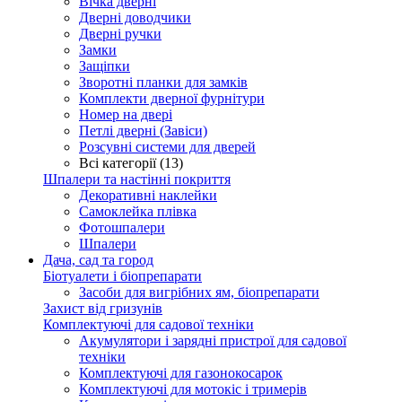
Вічка дверні
Дверні доводчики
Дверні ручки
Замки
Защіпки
Зворотні планки для замків
Комплекти дверної фурнітури
Номер на двері
Петлі дверні (Завіси)
Розсувні системи для дверей
Всі категорії (13)
Шпалери та настінні покриття
Декоративні наклейки
Самоклейка плівка
Фотошпалери
Шпалери
Дача, сад та город
Біотуалети і біопрепарати
Засоби для вигрібних ям, біопрепарати
Захист від гризунів
Комплектуючі для садової техніки
Акумулятори і зарядні пристрої для садової
техніки
Комплектуючі для газонокосарок
Комплектуючі для мотокіс і тримерів