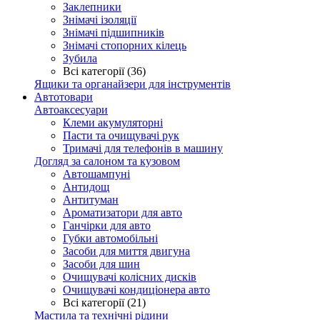
Заклепники
Знімачі ізоляції
Знімачі підшипників
Знімачі стопорних кілець
Зубила
Всі категорії (36)
Ящики та органайзери для інструментів
Автотовари
Автоаксесуари
Клеми акумуляторні
Пасти та очищувачі рук
Тримачі для телефонів в машину
Догляд за салоном та кузовом
Автошампуні
Антидощ
Антитуман
Ароматизатори для авто
Ганчірки для авто
Губки автомобільні
Засоби для миття двигуна
Засоби для шин
Очищувачі колісних дисків
Очищувачі кондиціонера авто
Всі категорії (21)
Мастила та технічні рідини