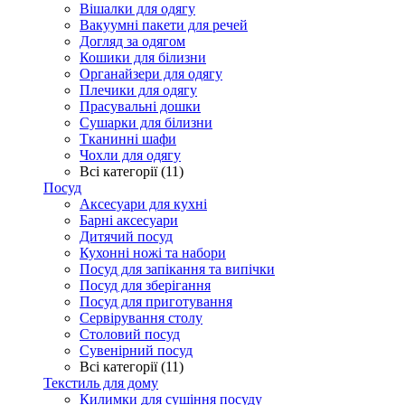
Вішалки для одягу
Вакуумні пакети для речей
Догляд за одягом
Кошики для білизни
Органайзери для одягу
Плечики для одягу
Прасувальні дошки
Сушарки для білизни
Тканинні шафи
Чохли для одягу
Всі категорії (11)
Посуд
Аксесуари для кухні
Барні аксесуари
Дитячий посуд
Кухонні ножі та набори
Посуд для запікання та випічки
Посуд для зберігання
Посуд для приготування
Сервірування столу
Столовий посуд
Сувенірний посуд
Всі категорії (11)
Текстиль для дому
Килимки для сушіння посуду