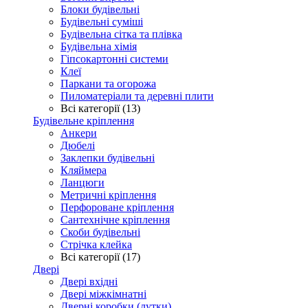
Блоки будівельні
Будівельні суміші
Будівельна сітка та плівка
Будівельна хімія
Гіпсокартонні системи
Клеї
Паркани та огорожа
Пиломатеріали та деревні плити
Всі категорії (13)
Будівельне кріплення
Анкери
Дюбелі
Заклепки будівельні
Кляймера
Ланцюги
Метричні кріплення
Перфороване кріплення
Сантехнічне кріплення
Скоби будівельні
Стрічка клейка
Всі категорії (17)
Двері
Двері вхідні
Двері міжкімнатні
Дверні коробки (лутки)