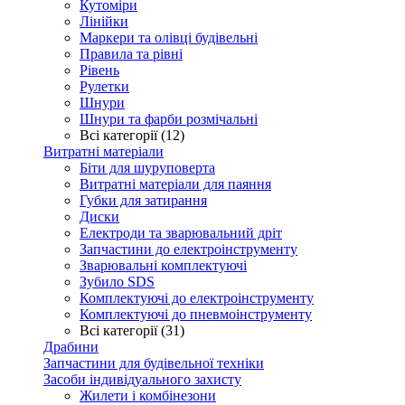
Кутоміри
Лінійки
Маркери та олівці будівельні
Правила та рівні
Рівень
Рулетки
Шнури
Шнури та фарби розмічальні
Всі категорії (12)
Витратні матеріали
Біти для шуруповерта
Витратні матеріали для паяння
Губки для затирання
Диски
Електроди та зварювальний дріт
Запчастини до електроінструменту
Зварювальні комплектуючі
Зубило SDS
Комплектуючі до електроінструменту
Комплектуючі до пневмоінструменту
Всі категорії (31)
Драбини
Запчастини для будівельної техніки
Засоби індивідуального захисту
Жилети і комбінезони