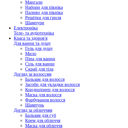
Мангали
Набори для пікніка
Паливо для пікніка
Решітки для гриля
Шампури
Електроніка
Теле- та аудіотехніка
Краса та здоров'я
Для ванни та душу
Гель для душу
Мило
Піна для ванни
Сіль для ванни
Скраб для тіла
Догляд за волоссям
Бальзам для волосся
Засоби для укладки волосся
Кондиціонер для волосся
Маска для волосся
Фарбування волосся
Шампунь
Догляд за обличчям
Бальзам для губ
Крем для обличчя
Маска для обличчя