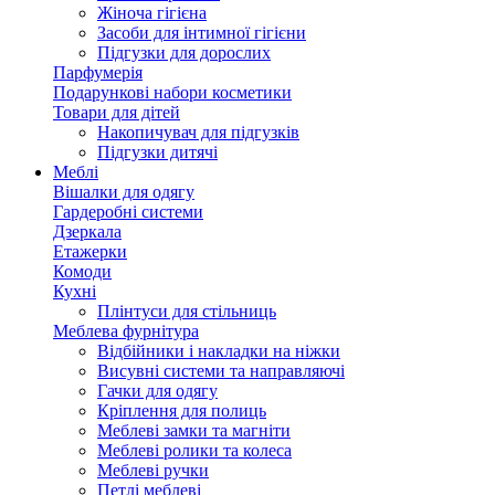
Жіноча гігієна
Засоби для інтимної гігієни
Підгузки для дорослих
Парфумерія
Подарункові набори косметики
Товари для дітей
Накопичувач для підгузків
Підгузки дитячі
Меблі
Вішалки для одягу
Гардеробні системи
Дзеркала
Етажерки
Комоди
Кухні
Плінтуси для стільниць
Меблева фурнітура
Відбійники і накладки на ніжки
Висувні системи та направляючі
Гачки для одягу
Кріплення для полиць
Меблеві замки та магніти
Меблеві ролики та колеса
Меблеві ручки
Петлі меблеві