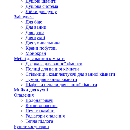
Душові шланги
Душова система
Лійки для душу
Змішувачі
Для біде
Для ванни
Для душа
Для кухні
Для умивальника
Крани побутові
Монокран
Меблі для ванної кімнати
Дзеркала для ванної кімнати
Полиці для ванної кімнати
Стільниці і комплектуючі для ванної кімнати
Тумби для ванної кімнати
Шафи та пенали для ванної кімнати
Мийки для кухні
Опалення
Водонагрівачі
Котли опалення
Печі та каміни
Радіатори опалення
Тепла підлога
Рушникосушарки