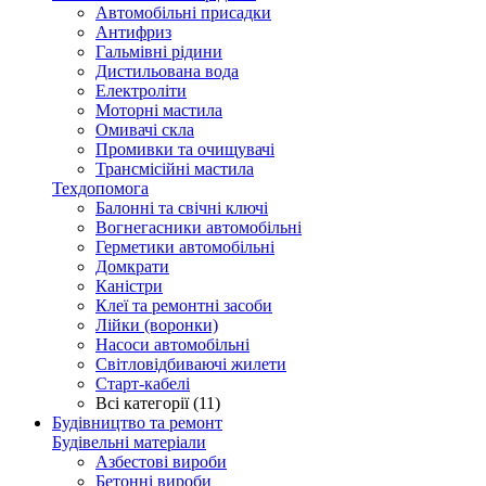
Автомобільні присадки
Антифриз
Гальмівні рідини
Дистильована вода
Електроліти
Моторні мастила
Омивачі скла
Промивки та очищувачі
Трансмісійні мастила
Техдопомога
Балонні та свічні ключі
Вогнегасники автомобільні
Герметики автомобільні
Домкрати
Каністри
Клеї та ремонтні засоби
Лійки (воронки)
Насоси автомобільні
Світловідбиваючі жилети
Старт-кабелі
Всі категорії (11)
Будівництво та ремонт
Будівельні матеріали
Азбестові вироби
Бетонні вироби