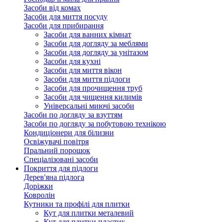
Засоби від комах
Засоби для миття посуду
Засоби для прибирання
Засоби для ванних кімнат
Засоби для догляду за меблями
Засоби для догляду за унітазом
Засоби для кухні
Засоби для миття вікон
Засоби для миття підлоги
Засоби для прочищення труб
Засоби для чищення килимів
Універсальні миючі засоби
Засоби по догляду за взуттям
Засоби по догляду за побутовою технікою
Кондиціонери для білизни
Освіжувачі повітря
Пральний порошок
Спеціалізовані засоби
Покриття для підлоги
Дерев'яна підлога
Доріжки
Ковролін
Кутники та профілі для плитки
Кут для плитки металевий
Кут для плитки пластик