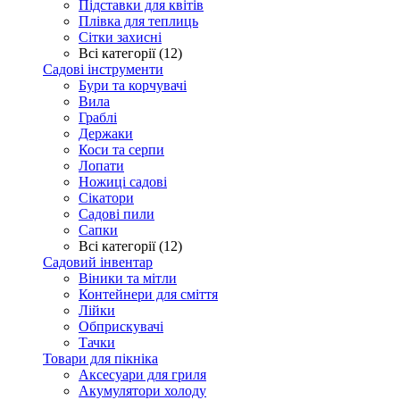
Підставки для квітів
Плівка для теплиць
Сітки захисні
Всі категорії (12)
Садові інструменти
Бури та корчувачі
Вила
Граблі
Держаки
Коси та серпи
Лопати
Ножиці садові
Сікатори
Садові пили
Сапки
Всі категорії (12)
Садовий інвентар
Віники та мітли
Контейнери для сміття
Лійки
Обприскувачі
Тачки
Товари для пікніка
Аксесуари для гриля
Акумулятори холоду