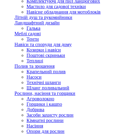
Комплектуючі для пил ланцюгових
Мастило для садової техніки
Навісне обладнання для мотоблоків
Літній душ та рукомийники
Ландшафтний дизайн
Галька
Меблі садові
Тенти
Навіси та споруди для дому
Козирки і навіси
Поштові скриньки
Теплиці
Полив та зрошення
Крапельний полив
Насоси
Технічні шланги
Шланг поливальний
Рослини, насіння та горщики
Агроволокно
Горщики і кашпо
Добрива
Засоби захисту рослин
Кімнатні рослини
Насіння
Опори для рослин