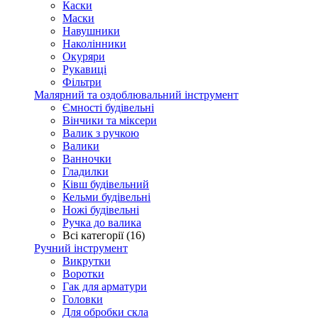
Каски
Маски
Навушники
Наколінники
Окуряри
Рукавиці
Фільтри
Малярний та оздоблювальний інструмент
Ємності будівельні
Вінчики та міксери
Валик з ручкою
Валики
Ванночки
Гладилки
Ківш будівельний
Кельми будівельні
Ножі будівельні
Ручка до валика
Всі категорії (16)
Ручний інструмент
Викрутки
Воротки
Гак для арматури
Головки
Для обробки скла