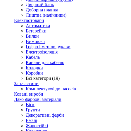
Дверний блок
Доборна планка
Лиштва (налічники)
Електротовари
Автоматика
Батарейки
Вилки
Вимикачі
Гофро і метало рукави
Електроізоляція
Кабель
Канали для кабелю
Колодки
Коробки
Всі категорії (19)
Зап.частини
Комплектуючі до насосів
Ковані вироби
Лако-фарбові матеріали
Віск
Грунти
Декоративні фарби
Емалі
Жаростійкі
Колоранти