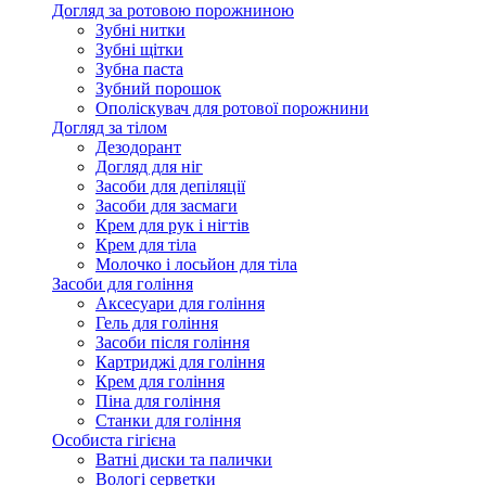
Догляд за ротовою порожниною
Зубні нитки
Зубні щітки
Зубна паста
Зубний порошок
Ополіскувач для ротової порожнини
Догляд за тілом
Дезодорант
Догляд для ніг
Засоби для депіляції
Засоби для засмаги
Крем для рук і нігтів
Крем для тіла
Молочко і лосьйон для тіла
Засоби для гоління
Аксесуари для гоління
Гель для гоління
Засоби після гоління
Картриджі для гоління
Крем для гоління
Піна для гоління
Станки для гоління
Особиста гігієна
Ватні диски та палички
Вологі серветки