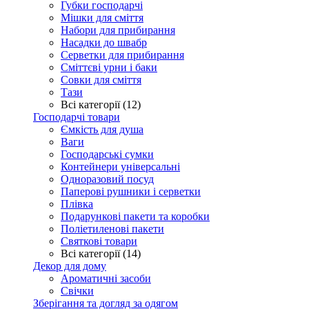
Губки господарчі
Мішки для сміття
Набори для прибирання
Насадки до швабр
Серветки для прибирання
Сміттєві урни і баки
Совки для сміття
Тази
Всі категорії (12)
Господарчі товари
Ємкість для душа
Ваги
Господарські сумки
Контейнери універсальні
Одноразовий посуд
Паперові рушники і серветки
Плівка
Подарункові пакети та коробки
Поліетиленові пакети
Святкові товари
Всі категорії (14)
Декор для дому
Ароматичні засоби
Свічки
Зберігання та догляд за одягом