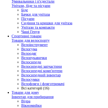
Умивальники і п'єдестали
Унітази, біде та пісуари
Біде
Бачки для унітаза
Пісуари
Сидіння та кришки для унітаза
Унітази та компакти
Чаші Генуя
Спортивні товари
Товари для велоспорту
Велоінструмент
Велогума
Велоодяг
Велорукавички
Велосипеди
Велосипедні запчастини
Велосипедні комп'ютери
Велосипедний інвентар
Велосумки
Велофляги і фляготримачі
Всі категорії (16)
Товари для дому
Інвентар для прибирання
Відра
Вікномийки