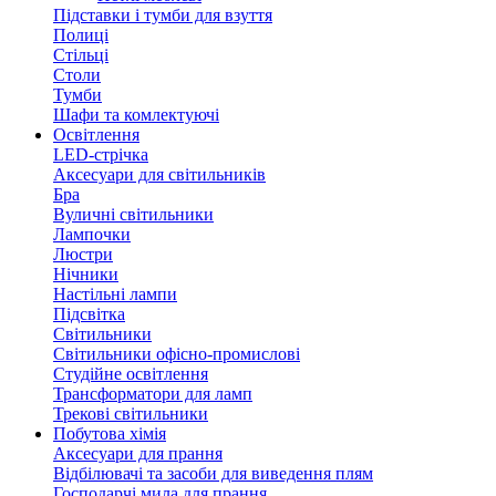
Підставки і тумби для взуття
Полиці
Стільці
Столи
Тумби
Шафи та комлектуючі
Освітлення
LED-стрічка
Аксесуари для світильників
Бра
Вуличні світильники
Лампочки
Люстри
Нічники
Настільні лампи
Підсвітка
Світильники
Світильники офісно-промислові
Студійне освітлення
Трансформатори для ламп
Трекові світильники
Побутова хімія
Аксесуари для прання
Відбілювачі та засоби для виведення плям
Господарчі мила для прання