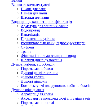
Ванни
Ванни та комплектуючі
Ніжки для ванн
Панелі для ванн
Шторки для ванн
Водопровід, каналізація та фільтрація
Арматура для зливних бачків
Водопровід
Каналізація
Підключення унітаза
Розширювальні баки, гідроакумулятори
Сифони
Трапи
Фільтри і системи очищення води
Шланги для підключення
Душові кабіни, гідробокси
Гідромасажні бокси
Душові двері та стінки
Душові кабіни
Душові піддони
Комплектуючі для душових кабін та боксів
Душове обладнання
Аератори для крана
Аксесуари та комплектуючі для змішувачів
Гідромасажні панелі