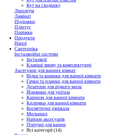
Кут на сходинку
Лінолеум
Ламінат
Підложки
Плінтус
Поріжки
Продукти
Напої
Сантехніка
Інсталяційні системи
Інсталяції
Клавіші змиву та комплектуючі
Аксесуари для ванних кімнат
Відра та кошики для ванної кімнати
Гачки та планки для ванної кімнати
Дозатори для рідкого мила
Йоржики для унітаза
Карнизи для ванної кімнати
Килимки для ванної кімнати
Косметичні дзеркала
Мильниці
Набори аксесуарів
Поручні для ванни
Всі категорії (14)