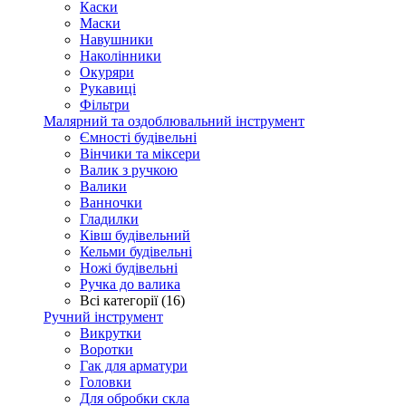
Каски
Маски
Навушники
Наколінники
Окуряри
Рукавиці
Фільтри
Малярний та оздоблювальний інструмент
Ємності будівельні
Вінчики та міксери
Валик з ручкою
Валики
Ванночки
Гладилки
Ківш будівельний
Кельми будівельні
Ножі будівельні
Ручка до валика
Всі категорії (16)
Ручний інструмент
Викрутки
Воротки
Гак для арматури
Головки
Для обробки скла