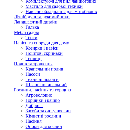
Комплектуючі для пил ланцюгових
Мастило для садової техніки
Навісне обладнання для мотоблоків
Літній душ та рукомийники
Ландшафтний дизайн
Галька
Меблі садові
Тенти
Навіси та споруди для дому
Козирки і навіси
Поштові скриньки
Теплиці
Полив та зрошення
Крапельний полив
Насоси
Технічні шланги
Шланг поливальний
Рослини, насіння та горщики
Агроволокно
Горщики і кашпо
Добрива
Засоби захисту рослин
Кімнатні рослини
Насіння
Опори для рослин