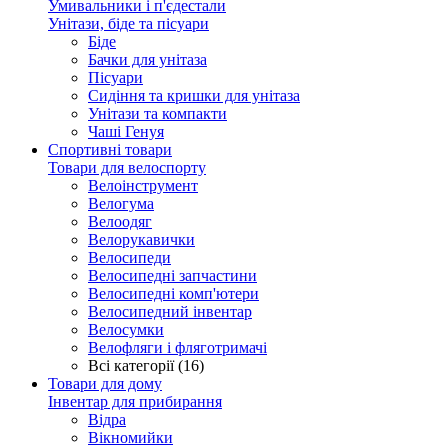
Умивальники і п'єдестали
Унітази, біде та пісуари
Біде
Бачки для унітаза
Пісуари
Сидіння та кришки для унітаза
Унітази та компакти
Чаші Генуя
Спортивні товари
Товари для велоспорту
Велоінструмент
Велогума
Велоодяг
Велорукавички
Велосипеди
Велосипедні запчастини
Велосипедні комп'ютери
Велосипедний інвентар
Велосумки
Велофляги і фляготримачі
Всі категорії (16)
Товари для дому
Інвентар для прибирання
Відра
Вікномийки