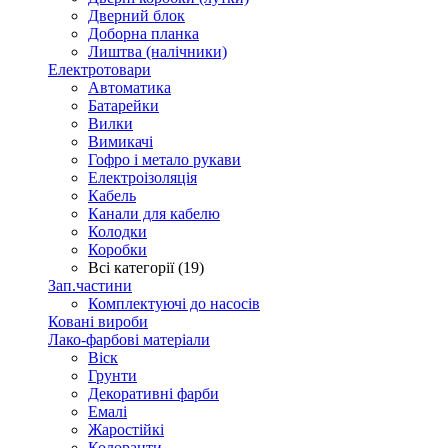
Дверний блок
Доборна планка
Лиштва (налічники)
Електротовари
Автоматика
Батарейки
Вилки
Вимикачі
Гофро і метало рукави
Електроізоляція
Кабель
Канали для кабелю
Колодки
Коробки
Всі категорії (19)
Зап.частини
Комплектуючі до насосів
Ковані вироби
Лако-фарбові матеріали
Віск
Грунти
Декоративні фарби
Емалі
Жаростійкі
Колоранти