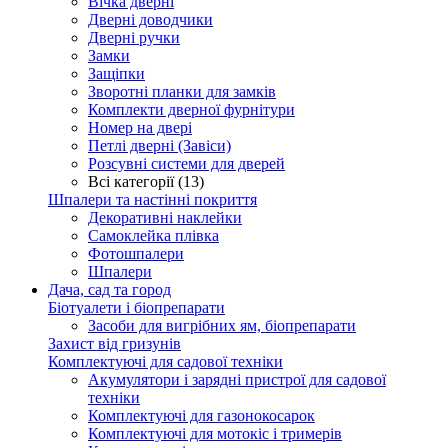
Вічка дверні
Дверні доводчики
Дверні ручки
Замки
Защіпки
Зворотні планки для замків
Комплекти дверної фурнітури
Номер на двері
Петлі дверні (Завіси)
Розсувні системи для дверей
Всі категорії (13)
Шпалери та настінні покриття
Декоративні наклейки
Самоклейка плівка
Фотошпалери
Шпалери
Дача, сад та город
Біотуалети і біопрепарати
Засоби для вигрібних ям, біопрепарати
Захист від гризунів
Комплектуючі для садової техніки
Акумулятори і зарядні пристрої для садової
техніки
Комплектуючі для газонокосарок
Комплектуючі для мотокіс і тримерів