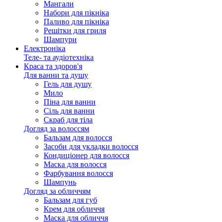
Мангали
Набори для пікніка
Паливо для пікніка
Решітки для гриля
Шампури
Електроніка
Теле- та аудіотехніка
Краса та здоров'я
Для ванни та душу
Гель для душу
Мило
Піна для ванни
Сіль для ванни
Скраб для тіла
Догляд за волоссям
Бальзам для волосся
Засоби для укладки волосся
Кондиціонер для волосся
Маска для волосся
Фарбування волосся
Шампунь
Догляд за обличчям
Бальзам для губ
Крем для обличчя
Маска для обличчя