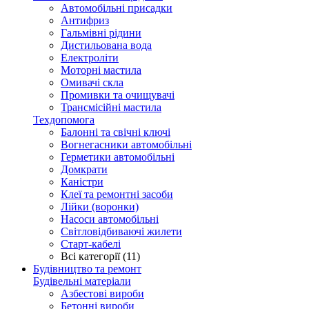
Автомобільні присадки
Антифриз
Гальмівні рідини
Дистильована вода
Електроліти
Моторні мастила
Омивачі скла
Промивки та очищувачі
Трансмісійні мастила
Техдопомога
Балонні та свічні ключі
Вогнегасники автомобільні
Герметики автомобільні
Домкрати
Каністри
Клеї та ремонтні засоби
Лійки (воронки)
Насоси автомобільні
Світловідбиваючі жилети
Старт-кабелі
Всі категорії (11)
Будівництво та ремонт
Будівельні матеріали
Азбестові вироби
Бетонні вироби