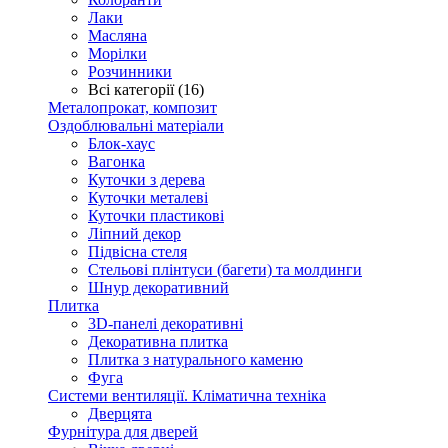
Лаки
Масляна
Морілки
Розчинники
Всі категорії (16)
Металопрокат, композит
Оздоблювальні матеріали
Блок-хаус
Вагонка
Куточки з дерева
Куточки металеві
Куточки пластикові
Ліпний декор
Підвісна стеля
Стельові плінтуси (багети) та молдинги
Шнур декоративний
Плитка
3D-панелі декоративні
Декоративна плитка
Плитка з натурального каменю
Фуга
Системи вентиляції. Кліматична техніка
Дверцята
Фурнітура для дверей