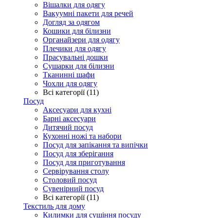
Вішалки для одягу
Вакуумні пакети для речей
Догляд за одягом
Кошики для білизни
Органайзери для одягу
Плечики для одягу
Прасувальні дошки
Сушарки для білизни
Тканинні шафи
Чохли для одягу
Всі категорії (11)
Посуд
Аксесуари для кухні
Барні аксесуари
Дитячий посуд
Кухонні ножі та набори
Посуд для запікання та випічки
Посуд для зберігання
Посуд для приготування
Сервірування столу
Столовий посуд
Сувенірний посуд
Всі категорії (11)
Текстиль для дому
Килимки для сушіння посуду