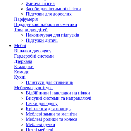
Жіноча гігієна
Засоби для інтимної гігієни
Підгузки для дорослих
Парфумерія
Подарункові набори косметики
Товари для дітей
Накопичувач для підгузків
Підгузки дитячі
Меблі
Вішалки для одягу
Гардеробні системи
Дзеркала
Етажерки
Комоди
Кухні
Плінтуси для стільниць
Меблева фурнітура
Відбійники і накладки на ніжки
Висувні системи та направляючі
Гачки для одягу
Кріплення для полиць
Меблеві замки та магніти
Меблеві ролики та колеса
Меблеві ручки
Петлі меблеві