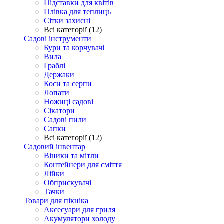
Підставки для квітів
Плівка для теплиць
Сітки захисні
Всі категорії (12)
Садові інструменти
Бури та корчувачі
Вила
Граблі
Держаки
Коси та серпи
Лопати
Ножиці садові
Сікатори
Садові пили
Сапки
Всі категорії (12)
Садовий інвентар
Віники та мітли
Контейнери для сміття
Лійки
Обприскувачі
Тачки
Товари для пікніка
Аксесуари для гриля
Акумулятори холоду