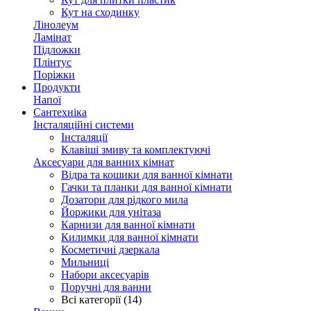
Кут на сходинку
Лінолеум
Ламінат
Підложки
Плінтус
Поріжки
Продукти
Напої
Сантехніка
Інсталяційні системи
Інсталяції
Клавіші змиву та комплектуючі
Аксесуари для ванних кімнат
Відра та кошики для ванної кімнати
Гачки та планки для ванної кімнати
Дозатори для рідкого мила
Йоржики для унітаза
Карнизи для ванної кімнати
Килимки для ванної кімнати
Косметичні дзеркала
Мильниці
Набори аксесуарів
Поручні для ванни
Всі категорії (14)