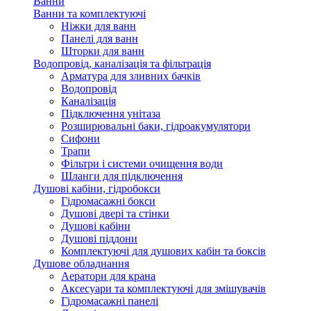
Ванни
Ванни та комплектуючі
Ніжки для ванн
Панелі для ванн
Шторки для ванн
Водопровід, каналізація та фільтрація
Арматура для зливних бачків
Водопровід
Каналізація
Підключення унітаза
Розширювальні баки, гідроакумулятори
Сифони
Трапи
Фільтри і системи очищення води
Шланги для підключення
Душові кабіни, гідробокси
Гідромасажні бокси
Душові двері та стінки
Душові кабіни
Душові піддони
Комплектуючі для душових кабін та боксів
Душове обладнання
Аератори для крана
Аксесуари та комплектуючі для змішувачів
Гідромасажні панелі