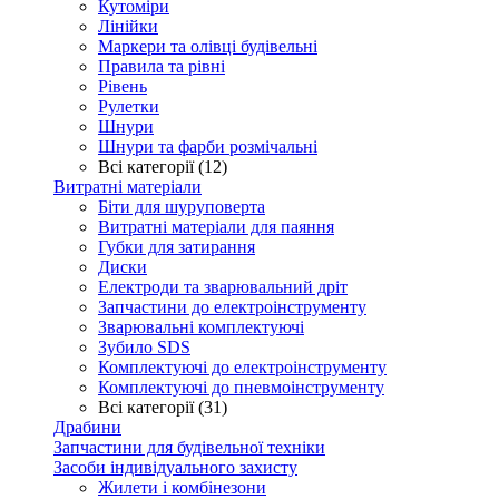
Кутоміри
Лінійки
Маркери та олівці будівельні
Правила та рівні
Рівень
Рулетки
Шнури
Шнури та фарби розмічальні
Всі категорії (12)
Витратні матеріали
Біти для шуруповерта
Витратні матеріали для паяння
Губки для затирання
Диски
Електроди та зварювальний дріт
Запчастини до електроінструменту
Зварювальні комплектуючі
Зубило SDS
Комплектуючі до електроінструменту
Комплектуючі до пневмоінструменту
Всі категорії (31)
Драбини
Запчастини для будівельної техніки
Засоби індивідуального захисту
Жилети і комбінезони