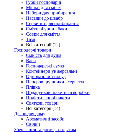
Губки господарчі
Мішки для сміття
Набори для прибирання
Насадки до швабр
Серветки для прибирання
Сміттєві урни і баки
Совки для сміття
Тази
Всі категорії (12)
Господарчі товари
Ємкість для душа
Ваги
Господарські сумки
Контейнери універсальні
Одноразовий посуд
Паперові рушники і серветки
Плівка
Подарункові пакети та коробки
Поліетиленові пакети
Святкові товари
Всі категорії (14)
Декор для дому
Ароматичні засоби
Свічки
Зберігання та догляд за одягом