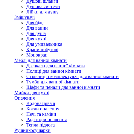
Душові шланги
Душова система
Лійки для душу
Змішувачі
Для біде
Для ванни
Для душа
Для кухні
Для умивальника
Крани побутові
Монокран
Меблі для ванної кімнати
Дзеркала для ванної кімнати
Полиці для ванної кімнати
Стільниці і комплектуючі для ванної кімнати
Тумби для ванної кімнати
Шафи та пенали для ванної кімнати
Мийки для кухні
Опалення
Водонагрівачі
Котли опалення
Печі та каміни
Радіатори опалення
Тепла підлога
Рушникосушарки