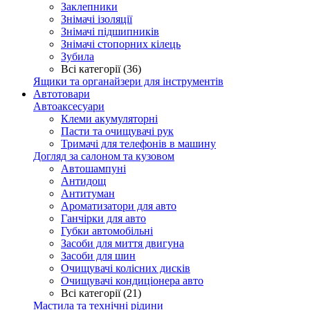
Заклепники
Знімачі ізоляції
Знімачі підшипників
Знімачі стопорних кілець
Зубила
Всі категорії (36)
Ящики та органайзери для інструментів
Автотовари
Автоаксесуари
Клеми акумуляторні
Пасти та очищувачі рук
Тримачі для телефонів в машину
Догляд за салоном та кузовом
Автошампуні
Антидощ
Антитуман
Ароматизатори для авто
Ганчірки для авто
Губки автомобільні
Засоби для миття двигуна
Засоби для шин
Очищувачі колісних дисків
Очищувачі кондиціонера авто
Всі категорії (21)
Мастила та технічні рідини