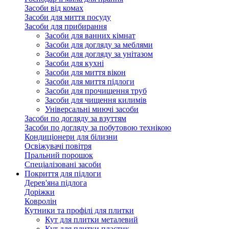
Засоби від комах
Засоби для миття посуду
Засоби для прибирання
Засоби для ванних кімнат
Засоби для догляду за меблями
Засоби для догляду за унітазом
Засоби для кухні
Засоби для миття вікон
Засоби для миття підлоги
Засоби для прочищення труб
Засоби для чищення килимів
Універсальні миючі засоби
Засоби по догляду за взуттям
Засоби по догляду за побутовою технікою
Кондиціонери для білизни
Освіжувачі повітря
Пральний порошок
Спеціалізовані засоби
Покриття для підлоги
Дерев'яна підлога
Доріжки
Ковролін
Кутники та профілі для плитки
Кут для плитки металевий
Кут для плитки пластик