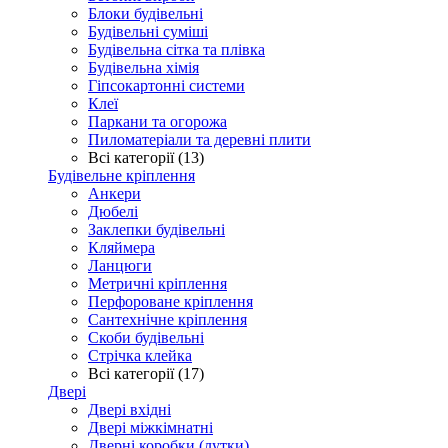
Блоки будівельні
Будівельні суміші
Будівельна сітка та плівка
Будівельна хімія
Гіпсокартонні системи
Клеї
Паркани та огорожа
Пиломатеріали та деревні плити
Всі категорії (13)
Будівельне кріплення
Анкери
Дюбелі
Заклепки будівельні
Кляймера
Ланцюги
Метричні кріплення
Перфороване кріплення
Сантехнічне кріплення
Скоби будівельні
Стрічка клейка
Всі категорії (17)
Двері
Двері вхідні
Двері міжкімнатні
Дверні коробки (лутки)