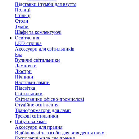
Підставки і тумби для взуття
Полиці
Стільці
Столи
Тумби
Шафи та комлектуючі
Освітлення
LED-стрічка
Аксесуари для світильників
Бра
Вуличні світильники
Лампочки
Люстри
Нічники
Настільні лампи
Підсвітка
Світильники
Світильники офісно-промислові
Студійне освітлення
Трансформатори для ламп
Трекові світильники
Побутова хімія
Аксесуари для прання
Відбілювачі та засоби для виведення плям
Господарчі мила для прання