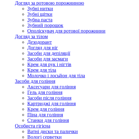
Догляд за ротовою порожниною
Зубні нитки
Зубні щітки
Зубна паста
Зубний порошок
Ополіскувач для ротової порожнини
Догляд за тілом
Дезодорант
Догляд для ніг
Засоби для депіляції
Засоби для засмаги
Крем для рук і нігтів
Крем для тіла
Молочко і лосьйон для тіла
Засоби для гоління
Аксесуари для гоління
Гель для гоління
Засоби після гоління
Картриджі для гоління
Крем для гоління
Піна для гоління
Станки для гоління
Особиста гігієна
Ватні диски та палички
Вологі серветки