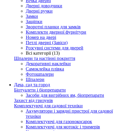
Вічка дверні
Дверні доводчики
Дверні ручки
Замки
Защіпки
Зворотні планки для замків
Комплекти дверної фурнітури
Номер на двері
Петлі дверні (Завіси)
Розсувні системи для дверей
Всі категорії (13)
Шпалери та настінні покриття
Декоративні наклейки
Самоклейка плівка
Фотошпалери
Шпалери
Дача, сад та город
Біотуалети і біопрепарати
Засоби для вигрібних ям, біопрепарати
Захист від гризунів
Комплектуючі для садової техніки
Акумулятори і зарядні пристрої для садової
техніки
Комплектуючі для газонокосарок
Комплектуючі для мотокіс і тримерів