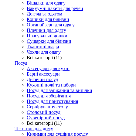
Вішалки для одягу
Вакуумні пакети для речей
Догляд за одягом
Кошики для білизни
Органайзери для одягу
Плечики для одягу
Прасувальні дошки
Сушарки для білизни
Тканинні шафи
Чохли для одягу
Всі категорії (11)
Посуд
Аксесуари для кухні
Барні аксесуари
Дитячий посуд
Кухонні ножі та набори
Посуд для запікання та випічки
Посуд для зберігання
Посуд для приготування
Сервірування столу
Столовий посуд
Сувенірний посуд
Всі категорії (11)
Текстиль для дому
Килимки для сушіння посуду