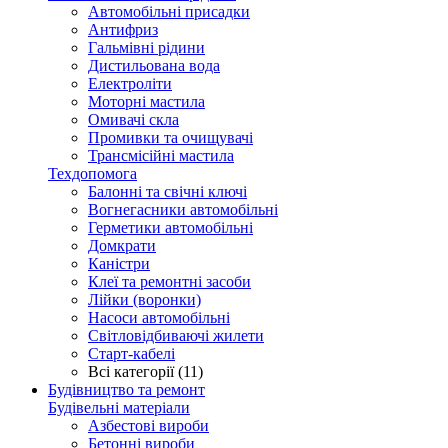
Автомобільні присадки
Антифриз
Гальмівні рідини
Дистильована вода
Електроліти
Моторні мастила
Омивачі скла
Промивки та очищувачі
Трансмісійні мастила
Техдопомога
Балонні та свічні ключі
Вогнегасники автомобільні
Герметики автомобільні
Домкрати
Каністри
Клеї та ремонтні засоби
Лійки (воронки)
Насоси автомобільні
Світловідбиваючі жилети
Старт-кабелі
Всі категорії (11)
Будівництво та ремонт
Будівельні матеріали
Азбестові вироби
Бетонні вироби