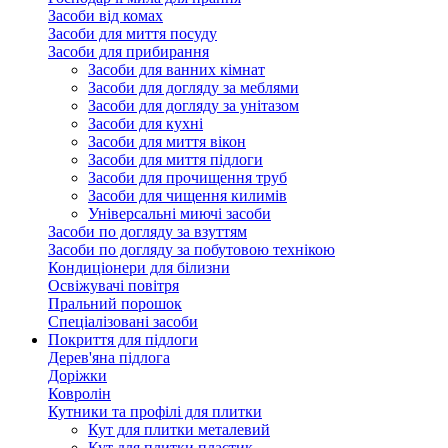
Засоби від комах
Засоби для миття посуду
Засоби для прибирання
Засоби для ванних кімнат
Засоби для догляду за меблями
Засоби для догляду за унітазом
Засоби для кухні
Засоби для миття вікон
Засоби для миття підлоги
Засоби для прочищення труб
Засоби для чищення килимів
Універсальні миючі засоби
Засоби по догляду за взуттям
Засоби по догляду за побутовою технікою
Кондиціонери для білизни
Освіжувачі повітря
Пральний порошок
Спеціалізовані засоби
Покриття для підлоги
Дерев'яна підлога
Доріжки
Ковролін
Кутники та профілі для плитки
Кут для плитки металевий
Кут для плитки пластик