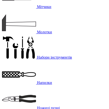
Мітчики
Молотки
Набори інструментів
Напилки
Ножиці ручні