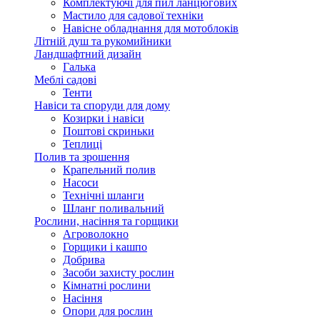
Комплектуючі для пил ланцюгових
Мастило для садової техніки
Навісне обладнання для мотоблоків
Літній душ та рукомийники
Ландшафтний дизайн
Галька
Меблі садові
Тенти
Навіси та споруди для дому
Козирки і навіси
Поштові скриньки
Теплиці
Полив та зрошення
Крапельний полив
Насоси
Технічні шланги
Шланг поливальний
Рослини, насіння та горщики
Агроволокно
Горщики і кашпо
Добрива
Засоби захисту рослин
Кімнатні рослини
Насіння
Опори для рослин