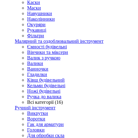
Каски
Маски
Навушники
Наколінники
Окуряри
Рукавиці
Фільтри
Малярний та оздоблювальний інструмент
Ємності будівельні
Вінчики та міксери
Валик з ручкою
Валики
Ванночки
Гладилки
Ківш будівельний
Кельми будівельні
Ножі будівельні
Ручка до валика
Всі категорії (16)
Ручний інструмент
Викрутки
Воротки
Гак для арматури
Головки
Для обробки скла