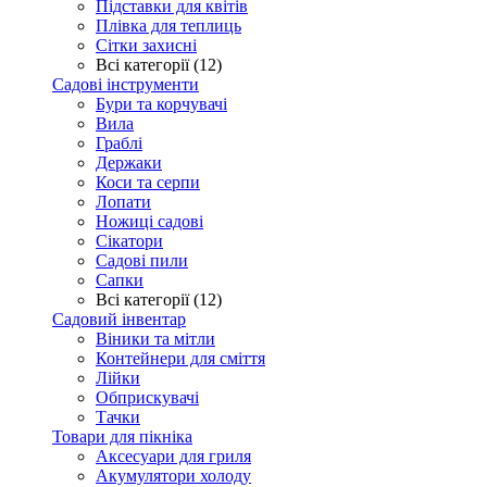
Підставки для квітів
Плівка для теплиць
Сітки захисні
Всі категорії (12)
Садові інструменти
Бури та корчувачі
Вила
Граблі
Держаки
Коси та серпи
Лопати
Ножиці садові
Сікатори
Садові пили
Сапки
Всі категорії (12)
Садовий інвентар
Віники та мітли
Контейнери для сміття
Лійки
Обприскувачі
Тачки
Товари для пікніка
Аксесуари для гриля
Акумулятори холоду