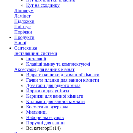
Кут на сходинку
Лінолеум
Ламінат
Підложки
Плінтус
Поріжки
Продукти
Напої
Сантехніка
Інсталяційні системи
Інсталяції
Клавіші змиву та комплектуючі
Аксесуари для ванних кімнат
Відра та кошики для ванної кімнати
Гачки та планки для ванної кімнати
Дозатори для рідкого мила
Йоржики для унітаза
Карнизи для ванної кімнати
Килимки для ванної кімнати
Косметичні дзеркала
Мильниці
Набори аксесуарів
Поручні для ванни
Всі категорії (14)