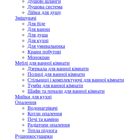
Душові шланги
Душова система
Лійки для душу
Змішувачі
Для біде
Для ванни
Для душа
Для кухні
Для умивальника
Крани побутові
Монокран
Меблі для ванної кімнати
Дзеркала для ванної кімнати
Полиці для ванної кімнати
Стільниці і комплектуючі для ванної кімнати
Тумби для ванної кімнати
Шафи та пенали для ванної кімнати
Мийки для кухні
Опалення
Водонагрівачі
Котли опалення
Печі та каміни
Радіатори опалення
Тепла підлога
Рушникосушарки