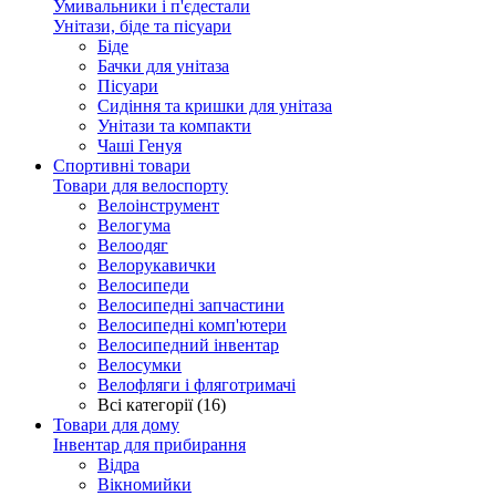
Умивальники і п'єдестали
Унітази, біде та пісуари
Біде
Бачки для унітаза
Пісуари
Сидіння та кришки для унітаза
Унітази та компакти
Чаші Генуя
Спортивні товари
Товари для велоспорту
Велоінструмент
Велогума
Велоодяг
Велорукавички
Велосипеди
Велосипедні запчастини
Велосипедні комп'ютери
Велосипедний інвентар
Велосумки
Велофляги і фляготримачі
Всі категорії (16)
Товари для дому
Інвентар для прибирання
Відра
Вікномийки