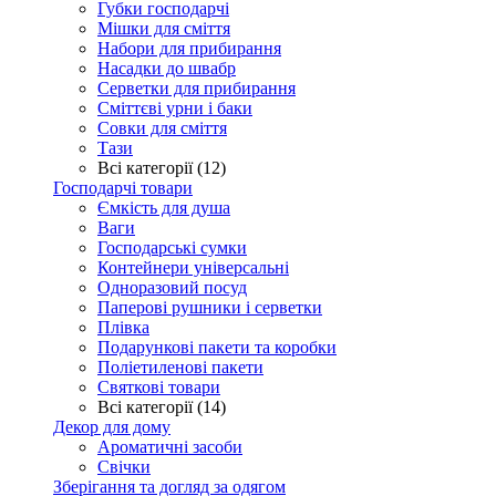
Губки господарчі
Мішки для сміття
Набори для прибирання
Насадки до швабр
Серветки для прибирання
Сміттєві урни і баки
Совки для сміття
Тази
Всі категорії (12)
Господарчі товари
Ємкість для душа
Ваги
Господарські сумки
Контейнери універсальні
Одноразовий посуд
Паперові рушники і серветки
Плівка
Подарункові пакети та коробки
Поліетиленові пакети
Святкові товари
Всі категорії (14)
Декор для дому
Ароматичні засоби
Свічки
Зберігання та догляд за одягом