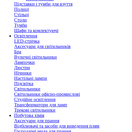
Підставки і тумби для взуття
Полиці
Стільці
Столи
Тумби
Шафи та комлектуючі
Освітлення
LED-стрічка
Аксесуари для світильників
Бра
Вуличні світильники
Лампочки
Люстри
Нічники
Настільні лампи
Підсвітка
Світильники
Світильники офісно-промислові
Студійне освітлення
Трансформатори для ламп
Трекові світильники
Побутова хімія
Аксесуари для прання
Відбілювачі та засоби для виведення плям
Господарчі мила для прання