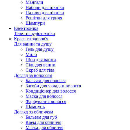
Мангали
Набори для пікніка
Паливо для пікніка
Решітки для гриля
Шампури
Електроніка
Теле- та аудіотехніка
Краса та здоров'я
Для ванни та душу
Гель для душу
Мило
Піна для ванни
Сіль для ванни
Скраб для тіла
Догляд за волоссям
Бальзам для волосся
Засоби для укладки волосся
Кондиціонер для волосся
Маска для волосся
Фарбування волосся
Шампунь
Догляд за обличчям
Бальзам для губ
Крем для обличчя
Маска для обличчя