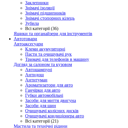
Заклепники
Знімачі ізоляції
Знімачі підшипників
Знімачі стопорних кілець
Зубила
Всі категорії (36)
Ящики та органайзери для інструментів
Автотовари
Автоаксесуари
Клеми акумуляторні
Пасти та очищувачі рук
Тримачі для телефонів в машину
Догляд за салоном та кузовом
Автошампуні
Антидощ
Антитуман
Ароматизатори для авто
Ганчірки для авто
Губки автомобільні
Засоби для миття двигуна
Засоби для шин
Очищувачі колісних дисків
Очищувачі кондиціонера авто
Всі категорії (21)
Мастила та технічні рідини