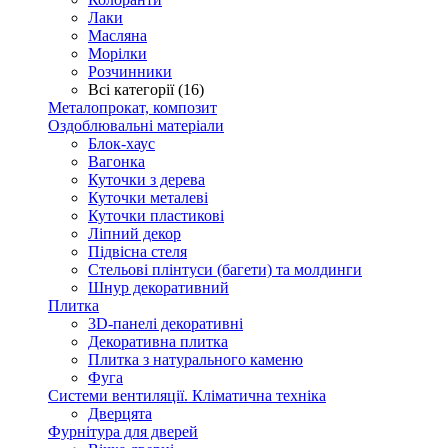
Лаки
Масляна
Морілки
Розчинники
Всі категорії (16)
Металопрокат, композит
Оздоблювальні матеріали
Блок-хаус
Вагонка
Куточки з дерева
Куточки металеві
Куточки пластикові
Ліпний декор
Підвісна стеля
Стельові плінтуси (багети) та молдинги
Шнур декоративний
Плитка
3D-панелі декоративні
Декоративна плитка
Плитка з натурального каменю
Фуга
Системи вентиляції. Кліматична техніка
Дверцята
Фурнітура для дверей