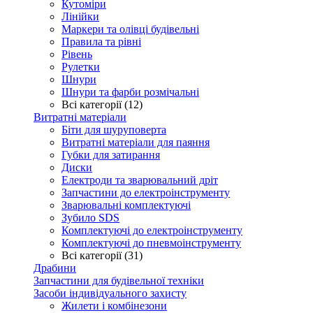
Кутоміри
Лінійки
Маркери та олівці будівельні
Правила та рівні
Рівень
Рулетки
Шнури
Шнури та фарби розмічальні
Всі категорії (12)
Витратні матеріали
Біти для шуруповерта
Витратні матеріали для паяння
Губки для затирання
Диски
Електроди та зварювальний дріт
Запчастини до електроінструменту
Зварювальні комплектуючі
Зубило SDS
Комплектуючі до електроінструменту
Комплектуючі до пневмоінструменту
Всі категорії (31)
Драбини
Запчастини для будівельної техніки
Засоби індивідуального захисту
Жилети і комбінезони