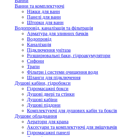
Ванни
Ванни та комплектуючі
Ніжки для ванн
Панелі для ванн
Шторки для ванн
Водопровід, каналізація та фільтрація
Арматура для зливних бачків
Водопровід
Каналізація
Підключення унітаза
Розширювальні баки, гідроакумулятори
Сифони
Трапи
Фільтри і системи очищення води
Шланги для підключення
Душові кабіни, гідробокси
Гідромасажні бокси
Душові двері та стінки
Душові кабіни
Душові піддони
Комплектуючі для душових кабін та боксів
Душове обладнання
Аератори для крана
Аксесуари та комплектуючі для змішувачів
Гідромасажні панелі