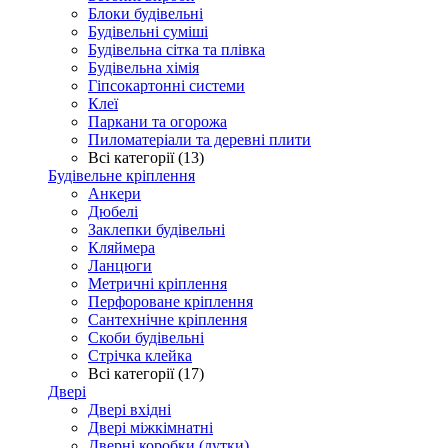
Блоки будівельні
Будівельні суміші
Будівельна сітка та плівка
Будівельна хімія
Гіпсокартонні системи
Клеї
Паркани та огорожа
Пиломатеріали та деревні плити
Всі категорії (13)
Будівельне кріплення
Анкери
Дюбелі
Заклепки будівельні
Кляймера
Ланцюги
Метричні кріплення
Перфороване кріплення
Сантехнічне кріплення
Скоби будівельні
Стрічка клейка
Всі категорії (17)
Двері
Двері вхідні
Двері міжкімнатні
Дверні коробки (лутки)