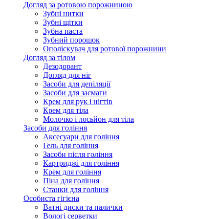
Догляд за ротовою порожниною
Зубні нитки
Зубні щітки
Зубна паста
Зубний порошок
Ополіскувач для ротової порожнини
Догляд за тілом
Дезодорант
Догляд для ніг
Засоби для депіляції
Засоби для засмаги
Крем для рук і нігтів
Крем для тіла
Молочко і лосьйон для тіла
Засоби для гоління
Аксесуари для гоління
Гель для гоління
Засоби після гоління
Картриджі для гоління
Крем для гоління
Піна для гоління
Станки для гоління
Особиста гігієна
Ватні диски та палички
Вологі серветки