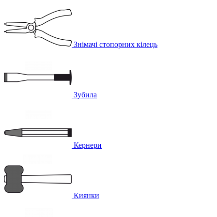
Знімачі стопорних кілець
Зубила
Кернери
Киянки