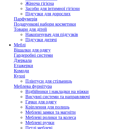
Жіноча гігієна
Засоби для інтимної гігієни
Підгузки для дорослих
Парфумерія
Подарункові набори косметики
Товари для дітей
Накопичувач для підгузків
Підгузки дитячі
Меблі
Вішалки для одягу
Гардеробні системи
Дзеркала
Етажерки
Комоди
Кухні
Плінтуси для стільниць
Меблева фурнітура
Відбійники і накладки на ніжки
Висувні системи та направляючі
Гачки для одягу
Кріплення для полиць
Меблеві замки та магніти
Меблеві ролики та колеса
Меблеві ручки
Петлі меблеві