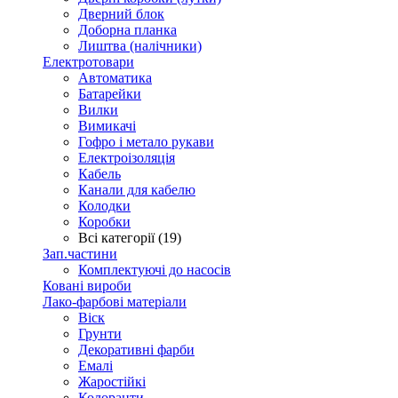
Дверний блок
Доборна планка
Лиштва (налічники)
Електротовари
Автоматика
Батарейки
Вилки
Вимикачі
Гофро і метало рукави
Електроізоляція
Кабель
Канали для кабелю
Колодки
Коробки
Всі категорії (19)
Зап.частини
Комплектуючі до насосів
Ковані вироби
Лако-фарбові матеріали
Віск
Грунти
Декоративні фарби
Емалі
Жаростійкі
Колоранти