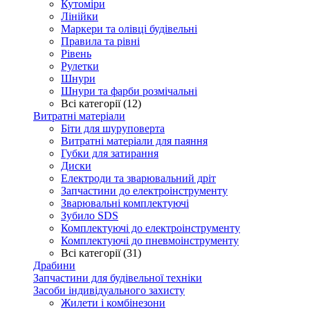
Кутоміри
Лінійки
Маркери та олівці будівельні
Правила та рівні
Рівень
Рулетки
Шнури
Шнури та фарби розмічальні
Всі категорії (12)
Витратні матеріали
Біти для шуруповерта
Витратні матеріали для паяння
Губки для затирання
Диски
Електроди та зварювальний дріт
Запчастини до електроінструменту
Зварювальні комплектуючі
Зубило SDS
Комплектуючі до електроінструменту
Комплектуючі до пневмоінструменту
Всі категорії (31)
Драбини
Запчастини для будівельної техніки
Засоби індивідуального захисту
Жилети і комбінезони