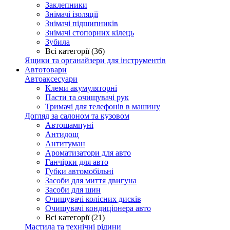
Заклепники
Знімачі ізоляції
Знімачі підшипників
Знімачі стопорних кілець
Зубила
Всі категорії (36)
Ящики та органайзери для інструментів
Автотовари
Автоаксесуари
Клеми акумуляторні
Пасти та очищувачі рук
Тримачі для телефонів в машину
Догляд за салоном та кузовом
Автошампуні
Антидощ
Антитуман
Ароматизатори для авто
Ганчірки для авто
Губки автомобільні
Засоби для миття двигуна
Засоби для шин
Очищувачі колісних дисків
Очищувачі кондиціонера авто
Всі категорії (21)
Мастила та технічні рідини