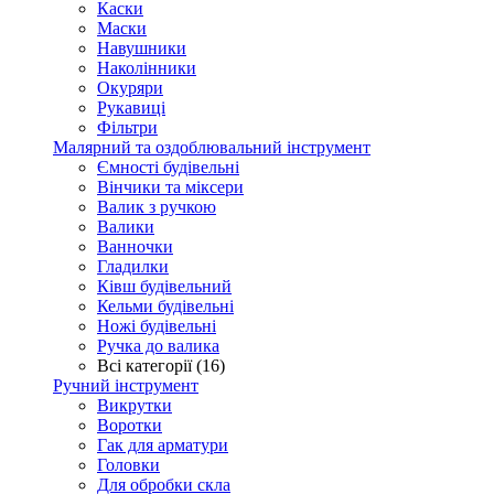
Каски
Маски
Навушники
Наколінники
Окуряри
Рукавиці
Фільтри
Малярний та оздоблювальний інструмент
Ємності будівельні
Вінчики та міксери
Валик з ручкою
Валики
Ванночки
Гладилки
Ківш будівельний
Кельми будівельні
Ножі будівельні
Ручка до валика
Всі категорії (16)
Ручний інструмент
Викрутки
Воротки
Гак для арматури
Головки
Для обробки скла