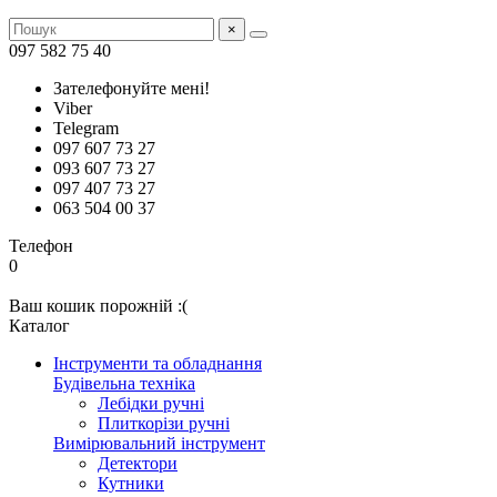
×
097 582 75 40
Зателефонуйте мені!
Viber
Telegram
097 607 73 27
093 607 73 27
097 407 73 27
063 504 00 37
Телефон
0
Ваш кошик порожній :(
Каталог
Інструменти та обладнання
Будівельна техніка
Лебідки ручні
Плиткорізи ручні
Вимірювальний інструмент
Детектори
Кутники