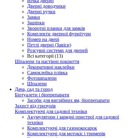
Вічка дверні
Дверні доводчики
Дверні ручки
Замки
Защіпки
Зворотні планки для замків
Комплекти дверної фурнітури
Номер на двері
Петлі дверні (Завіси)
Розсувні системи для дверей
Всі категорії (13)
Шпалери та настінні покриття
Декоративні наклейки
Самоклейка плівка
Фотошпалери
Шпалери
Дача, сад та город
Біотуалети і біопрепарати
Засоби для вигрібних ям, біопрепарати
Захист від гризунів
Комплектуючі для садової техніки
Акумулятори і зарядні пристрої для садової
техніки
Комплектуючі для газонокосарок
Комплектуючі для мотокіс і тримерів