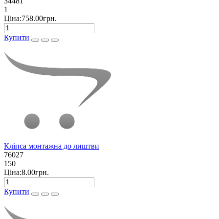
34481
1
Ціна:758.00грн.
Купити
Кліпса монтажна до лиштви
76027
150
Ціна:8.00грн.
Купити