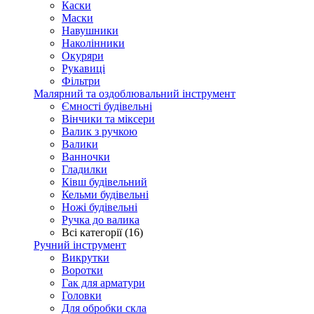
Каски
Маски
Навушники
Наколінники
Окуряри
Рукавиці
Фільтри
Малярний та оздоблювальний інструмент
Ємності будівельні
Вінчики та міксери
Валик з ручкою
Валики
Ванночки
Гладилки
Ківш будівельний
Кельми будівельні
Ножі будівельні
Ручка до валика
Всі категорії (16)
Ручний інструмент
Викрутки
Воротки
Гак для арматури
Головки
Для обробки скла