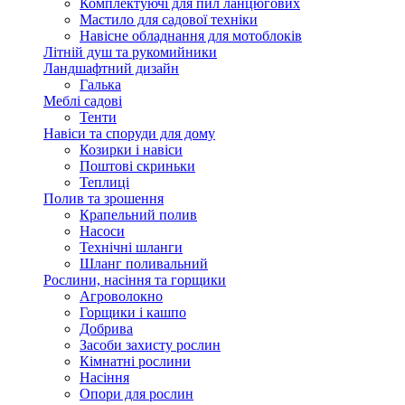
Комплектуючі для пил ланцюгових
Мастило для садової техніки
Навісне обладнання для мотоблоків
Літній душ та рукомийники
Ландшафтний дизайн
Галька
Меблі садові
Тенти
Навіси та споруди для дому
Козирки і навіси
Поштові скриньки
Теплиці
Полив та зрошення
Крапельний полив
Насоси
Технічні шланги
Шланг поливальний
Рослини, насіння та горщики
Агроволокно
Горщики і кашпо
Добрива
Засоби захисту рослин
Кімнатні рослини
Насіння
Опори для рослин