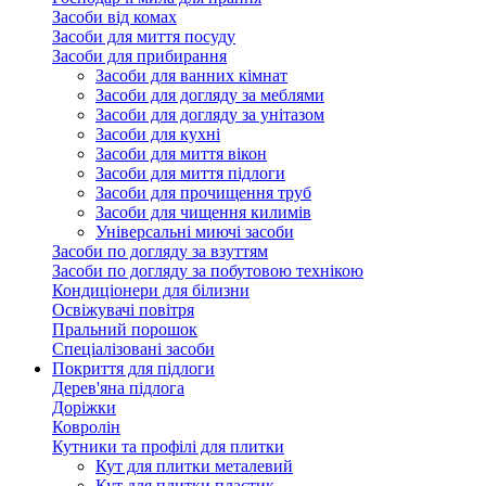
Засоби від комах
Засоби для миття посуду
Засоби для прибирання
Засоби для ванних кімнат
Засоби для догляду за меблями
Засоби для догляду за унітазом
Засоби для кухні
Засоби для миття вікон
Засоби для миття підлоги
Засоби для прочищення труб
Засоби для чищення килимів
Універсальні миючі засоби
Засоби по догляду за взуттям
Засоби по догляду за побутовою технікою
Кондиціонери для білизни
Освіжувачі повітря
Пральний порошок
Спеціалізовані засоби
Покриття для підлоги
Дерев'яна підлога
Доріжки
Ковролін
Кутники та профілі для плитки
Кут для плитки металевий
Кут для плитки пластик