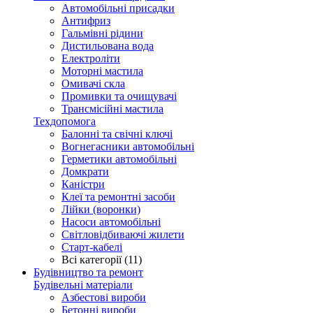
Автомобільні присадки
Антифриз
Гальмівні рідини
Дистильована вода
Електроліти
Моторні мастила
Омивачі скла
Промивки та очищувачі
Трансмісійні мастила
Техдопомога
Балонні та свічні ключі
Вогнегасники автомобільні
Герметики автомобільні
Домкрати
Каністри
Клеї та ремонтні засоби
Лійки (воронки)
Насоси автомобільні
Світловідбиваючі жилети
Старт-кабелі
Всі категорії (11)
Будівництво та ремонт
Будівельні матеріали
Азбестові вироби
Бетонні вироби