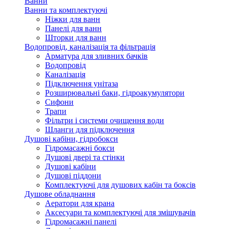
Ванни
Ванни та комплектуючі
Ніжки для ванн
Панелі для ванн
Шторки для ванн
Водопровід, каналізація та фільтрація
Арматура для зливних бачків
Водопровід
Каналізація
Підключення унітаза
Розширювальні баки, гідроакумулятори
Сифони
Трапи
Фільтри і системи очищення води
Шланги для підключення
Душові кабіни, гідробокси
Гідромасажні бокси
Душові двері та стінки
Душові кабіни
Душові піддони
Комплектуючі для душових кабін та боксів
Душове обладнання
Аератори для крана
Аксесуари та комплектуючі для змішувачів
Гідромасажні панелі