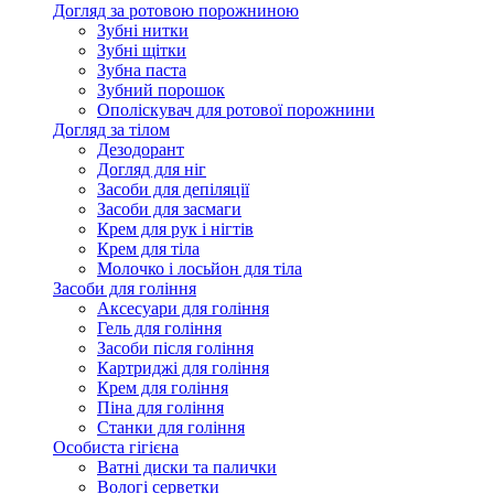
Догляд за ротовою порожниною
Зубні нитки
Зубні щітки
Зубна паста
Зубний порошок
Ополіскувач для ротової порожнини
Догляд за тілом
Дезодорант
Догляд для ніг
Засоби для депіляції
Засоби для засмаги
Крем для рук і нігтів
Крем для тіла
Молочко і лосьйон для тіла
Засоби для гоління
Аксесуари для гоління
Гель для гоління
Засоби після гоління
Картриджі для гоління
Крем для гоління
Піна для гоління
Станки для гоління
Особиста гігієна
Ватні диски та палички
Вологі серветки