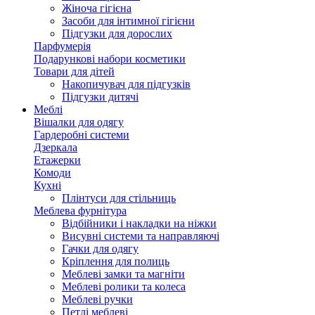
Жіноча гігієна
Засоби для інтимної гігієни
Підгузки для дорослих
Парфумерія
Подарункові набори косметики
Товари для дітей
Накопичувач для підгузків
Підгузки дитячі
Меблі
Вішалки для одягу
Гардеробні системи
Дзеркала
Етажерки
Комоди
Кухні
Плінтуси для стільниць
Меблева фурнітура
Відбійники і накладки на ніжки
Висувні системи та направляючі
Гачки для одягу
Кріплення для полиць
Меблеві замки та магніти
Меблеві ролики та колеса
Меблеві ручки
Петлі меблеві