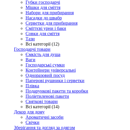
Губки господарчі
Мішки для сміття
Набори для прибирання
Насадки до швабр
Серветки для прибирання
Сміттєві урни і баки
Совки для сміття
Тази
Всі категорії (12)
Господарчі товари
Ємкість для душа
Ваги
Господарські сумки
Контейнери універсальні
Одноразовий посуд
Паперові рушники і серветки
Плівка
Подарункові пакети та коробки
Поліетиленові пакети
Святкові товари
Всі категорії (14)
Декор для дому
Ароматичні засоби
Свічки
Зберігання та догляд за одягом