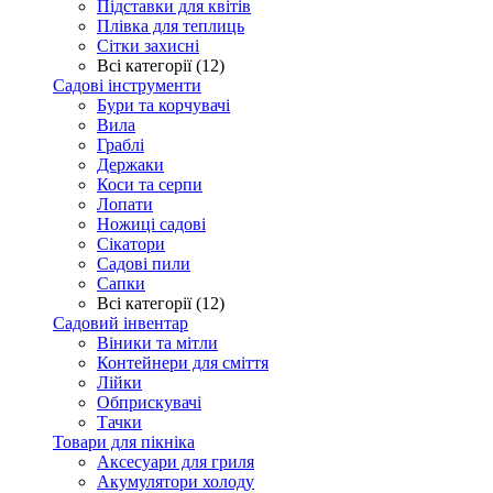
Підставки для квітів
Плівка для теплиць
Сітки захисні
Всі категорії (12)
Садові інструменти
Бури та корчувачі
Вила
Граблі
Держаки
Коси та серпи
Лопати
Ножиці садові
Сікатори
Садові пили
Сапки
Всі категорії (12)
Садовий інвентар
Віники та мітли
Контейнери для сміття
Лійки
Обприскувачі
Тачки
Товари для пікніка
Аксесуари для гриля
Акумулятори холоду