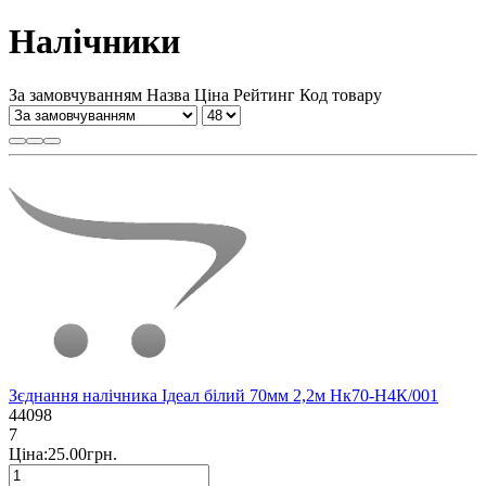
Налічники
За замовчуванням
Назва
Ціна
Рейтинг
Код товару
Зєднання налічника Ідеал білий 70мм 2,2м Нк70-Н4К/001
44098
7
Ціна:25.00грн.