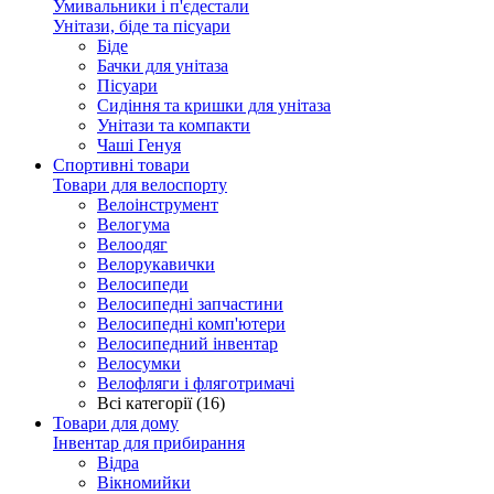
Умивальники і п'єдестали
Унітази, біде та пісуари
Біде
Бачки для унітаза
Пісуари
Сидіння та кришки для унітаза
Унітази та компакти
Чаші Генуя
Спортивні товари
Товари для велоспорту
Велоінструмент
Велогума
Велоодяг
Велорукавички
Велосипеди
Велосипедні запчастини
Велосипедні комп'ютери
Велосипедний інвентар
Велосумки
Велофляги і фляготримачі
Всі категорії (16)
Товари для дому
Інвентар для прибирання
Відра
Вікномийки