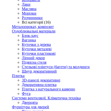
Лаки
Масляна
Морілки
Розчинники
Всі категорії (16)
Металопрокат, композит
Оздоблювальні матеріали
Блок-хаус
Вагонка
Куточки з дерева
Куточки металеві
Куточки пластикові
Ліпний декор
Підвісна стеля
Стельові плінтуси (багети) та молдинги
Шнур декоративний
Плитка
3D-панелі декоративні
Декоративна плитка
Плитка з натурального каменю
Фуга
Системи вентиляції. Кліматична техніка
Дверцята
Фурнітура для дверей