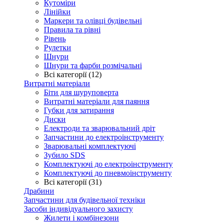
Кутоміри
Лінійки
Маркери та олівці будівельні
Правила та рівні
Рівень
Рулетки
Шнури
Шнури та фарби розмічальні
Всі категорії (12)
Витратні матеріали
Біти для шуруповерта
Витратні матеріали для паяння
Губки для затирання
Диски
Електроди та зварювальний дріт
Запчастини до електроінструменту
Зварювальні комплектуючі
Зубило SDS
Комплектуючі до електроінструменту
Комплектуючі до пневмоінструменту
Всі категорії (31)
Драбини
Запчастини для будівельної техніки
Засоби індивідуального захисту
Жилети і комбінезони