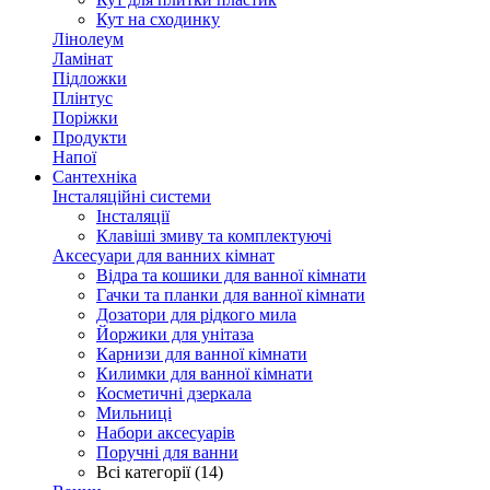
Кут на сходинку
Лінолеум
Ламінат
Підложки
Плінтус
Поріжки
Продукти
Напої
Сантехніка
Інсталяційні системи
Інсталяції
Клавіші змиву та комплектуючі
Аксесуари для ванних кімнат
Відра та кошики для ванної кімнати
Гачки та планки для ванної кімнати
Дозатори для рідкого мила
Йоржики для унітаза
Карнизи для ванної кімнати
Килимки для ванної кімнати
Косметичні дзеркала
Мильниці
Набори аксесуарів
Поручні для ванни
Всі категорії (14)