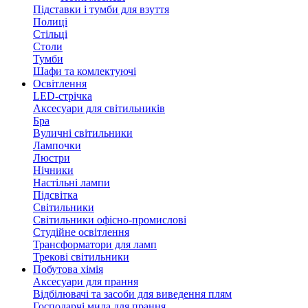
Підставки і тумби для взуття
Полиці
Стільці
Столи
Тумби
Шафи та комлектуючі
Освітлення
LED-стрічка
Аксесуари для світильників
Бра
Вуличні світильники
Лампочки
Люстри
Нічники
Настільні лампи
Підсвітка
Світильники
Світильники офісно-промислові
Студійне освітлення
Трансформатори для ламп
Трекові світильники
Побутова хімія
Аксесуари для прання
Відбілювачі та засоби для виведення плям
Господарчі мила для прання