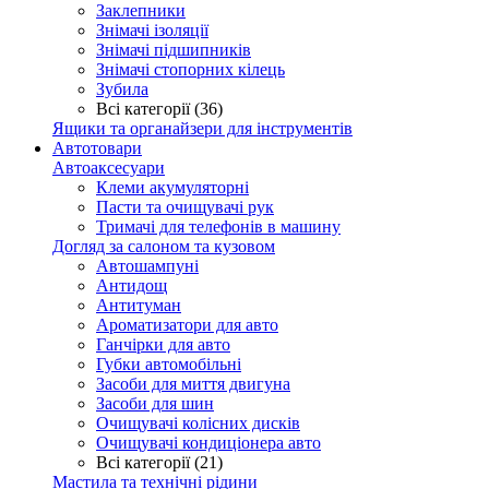
Заклепники
Знімачі ізоляції
Знімачі підшипників
Знімачі стопорних кілець
Зубила
Всі категорії (36)
Ящики та органайзери для інструментів
Автотовари
Автоаксесуари
Клеми акумуляторні
Пасти та очищувачі рук
Тримачі для телефонів в машину
Догляд за салоном та кузовом
Автошампуні
Антидощ
Антитуман
Ароматизатори для авто
Ганчірки для авто
Губки автомобільні
Засоби для миття двигуна
Засоби для шин
Очищувачі колісних дисків
Очищувачі кондиціонера авто
Всі категорії (21)
Мастила та технічні рідини