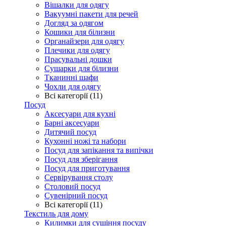
Вішалки для одягу
Вакуумні пакети для речей
Догляд за одягом
Кошики для білизни
Органайзери для одягу
Плечики для одягу
Прасувальні дошки
Сушарки для білизни
Тканинні шафи
Чохли для одягу
Всі категорії (11)
Посуд
Аксесуари для кухні
Барні аксесуари
Дитячий посуд
Кухонні ножі та набори
Посуд для запікання та випічки
Посуд для зберігання
Посуд для приготування
Сервірування столу
Столовий посуд
Сувенірний посуд
Всі категорії (11)
Текстиль для дому
Килимки для сушіння посуду