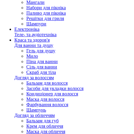
Мангали
Набори для пікніка
Паливо для пікніка
Решітки для гриля
Шампури
Електроніка
Теле- та аудіотехніка
Краса та здоров'я
Для ванни та душу
Гель для душу
Мило
Піна для ванни
Сіль для ванни
Скраб для тіла
Догляд за волоссям
Бальзам для волосся
Засоби для укладки волосся
Кондиціонер для волосся
Маска для волосся
Фарбування волосся
Шампунь
Догляд за обличчям
Бальзам для губ
Крем для обличчя
Маска для обличчя