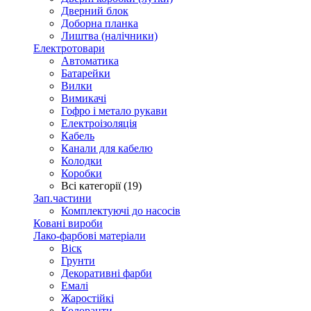
Дверний блок
Доборна планка
Лиштва (налічники)
Електротовари
Автоматика
Батарейки
Вилки
Вимикачі
Гофро і метало рукави
Електроізоляція
Кабель
Канали для кабелю
Колодки
Коробки
Всі категорії (19)
Зап.частини
Комплектуючі до насосів
Ковані вироби
Лако-фарбові матеріали
Віск
Грунти
Декоративні фарби
Емалі
Жаростійкі
Колоранти