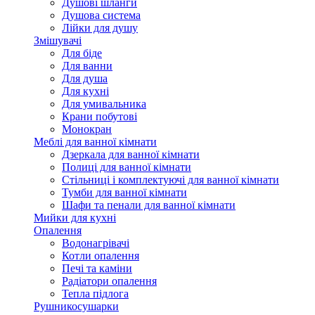
Душові шланги
Душова система
Лійки для душу
Змішувачі
Для біде
Для ванни
Для душа
Для кухні
Для умивальника
Крани побутові
Монокран
Меблі для ванної кімнати
Дзеркала для ванної кімнати
Полиці для ванної кімнати
Стільниці і комплектуючі для ванної кімнати
Тумби для ванної кімнати
Шафи та пенали для ванної кімнати
Мийки для кухні
Опалення
Водонагрівачі
Котли опалення
Печі та каміни
Радіатори опалення
Тепла підлога
Рушникосушарки