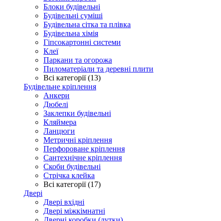
Блоки будівельні
Будівельні суміші
Будівельна сітка та плівка
Будівельна хімія
Гіпсокартонні системи
Клеї
Паркани та огорожа
Пиломатеріали та деревні плити
Всі категорії (13)
Будівельне кріплення
Анкери
Дюбелі
Заклепки будівельні
Кляймера
Ланцюги
Метричні кріплення
Перфороване кріплення
Сантехнічне кріплення
Скоби будівельні
Стрічка клейка
Всі категорії (17)
Двері
Двері вхідні
Двері міжкімнатні
Дверні коробки (лутки)