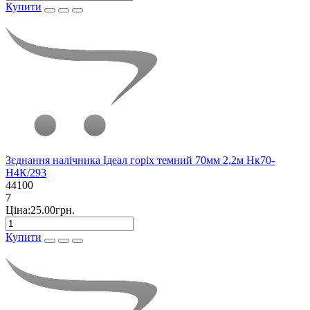
Купити
Зєднання налічника Ідеал горіх темний 70мм 2,2м Нк70-
Н4К/293
44100
7
Ціна:25.00грн.
Купити