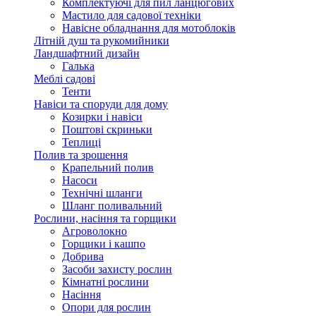
Комплектуючі для пил ланцюгових
Мастило для садової техніки
Навісне обладнання для мотоблоків
Літній душ та рукомийники
Ландшафтний дизайн
Галька
Меблі садові
Тенти
Навіси та споруди для дому
Козирки і навіси
Поштові скриньки
Теплиці
Полив та зрошення
Крапельний полив
Насоси
Технічні шланги
Шланг поливальний
Рослини, насіння та горщики
Агроволокно
Горщики і кашпо
Добрива
Засоби захисту рослин
Кімнатні рослини
Насіння
Опори для рослин