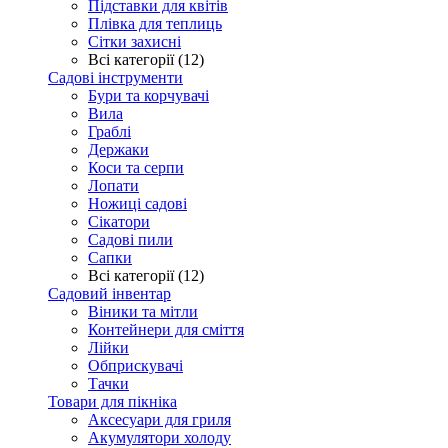
Підставки для квітів
Плівка для теплиць
Сітки захисні
Всі категорії (12)
Садові інструменти
Бури та корчувачі
Вила
Граблі
Держаки
Коси та серпи
Лопати
Ножиці садові
Сікатори
Садові пили
Сапки
Всі категорії (12)
Садовий інвентар
Віники та мітли
Контейнери для сміття
Лійки
Обприскувачі
Тачки
Товари для пікніка
Аксесуари для гриля
Акумулятори холоду