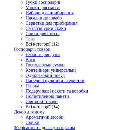
Губки господарчі
Мішки для сміття
Набори для прибирання
Насадки до швабр
Серветки для прибирання
Сміттєві урни і баки
Совки для сміття
Тази
Всі категорії (12)
Господарчі товари
Ємкість для душа
Ваги
Господарські сумки
Контейнери універсальні
Одноразовий посуд
Паперові рушники і серветки
Плівка
Подарункові пакети та коробки
Поліетиленові пакети
Святкові товари
Всі категорії (14)
Декор для дому
Ароматичні засоби
Свічки
Зберігання та догляд за одягом