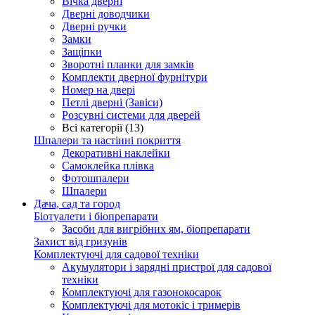
Вічка дверні
Дверні доводчики
Дверні ручки
Замки
Защіпки
Зворотні планки для замків
Комплекти дверної фурнітури
Номер на двері
Петлі дверні (Завіси)
Розсувні системи для дверей
Всі категорії (13)
Шпалери та настінні покриття
Декоративні наклейки
Самоклейка плівка
Фотошпалери
Шпалери
Дача, сад та город
Біотуалети і біопрепарати
Засоби для вигрібних ям, біопрепарати
Захист від гризунів
Комплектуючі для садової техніки
Акумулятори і зарядні пристрої для садової
техніки
Комплектуючі для газонокосарок
Комплектуючі для мотокіс і тримерів