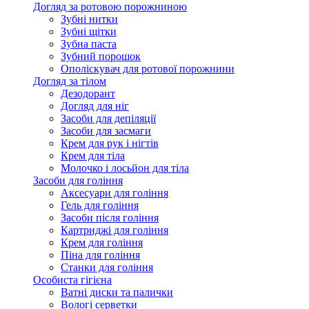
Догляд за ротовою порожниною
Зубні нитки
Зубні щітки
Зубна паста
Зубний порошок
Ополіскувач для ротової порожнини
Догляд за тілом
Дезодорант
Догляд для ніг
Засоби для депіляції
Засоби для засмаги
Крем для рук і нігтів
Крем для тіла
Молочко і лосьйон для тіла
Засоби для гоління
Аксесуари для гоління
Гель для гоління
Засоби після гоління
Картриджі для гоління
Крем для гоління
Піна для гоління
Станки для гоління
Особиста гігієна
Ватні диски та палички
Вологі серветки