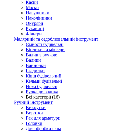
Каски
Маски
Навушники
Наколінники
Окуряри
Рукавиці
Фільтри
Малярний та оздоблювальний інструмент
Ємності будівельні
Вінчики та міксери
Валик з ручкою
Валики
Ванночки
Гладилки
Ківш будівельний
Кельми будівельні
Ножі будівельні
Ручка до валика
Всі категорії (16)
Ручний інструмент
Викрутки
Воротки
Гак для арматури
Головки
Для обробки скла