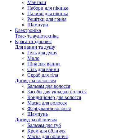
Мангали
Набори для пікніка
Паливо для пікніка
Решітки для гриля
Шампури
Електроніка
Теле- та аудіотехніка
Краса та здоров'я
Для ванни та душу
Гель для душу
Мило
Піна для ванни
Сіль для ванни
Скраб для тіла
Догляд за волоссям
Бальзам для волосся
Засоби для укладки волосся
Кондиціонер для волосся
Маска для волосся
Фарбування волосся
Шампунь
Догляд за обличчям
Бальзам для губ
Крем для обличчя
Маска для обличчя