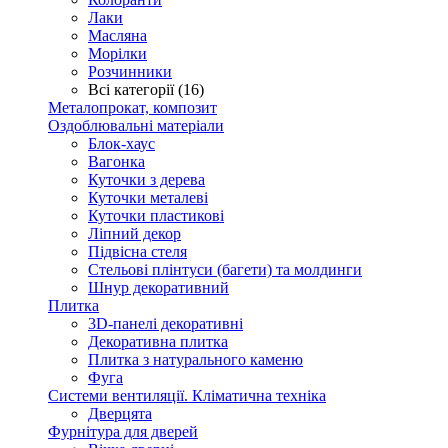
Лаки
Масляна
Морілки
Розчинники
Всі категорії (16)
Металопрокат, композит
Оздоблювальні матеріали
Блок-хаус
Вагонка
Куточки з дерева
Куточки металеві
Куточки пластикові
Ліпний декор
Підвісна стеля
Стельові плінтуси (багети) та молдинги
Шнур декоративний
Плитка
3D-панелі декоративні
Декоративна плитка
Плитка з натурального каменю
Фуга
Системи вентиляції. Кліматична техніка
Дверцята
Фурнітура для дверей