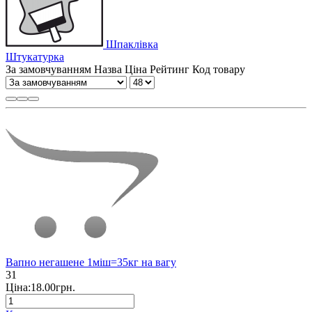
Шпаклівка
Штукатурка
За замовчуванням
Назва
Ціна
Рейтинг
Код товару
Вапно негашене 1міш=35кг на вагу
31
Ціна:18.00грн.