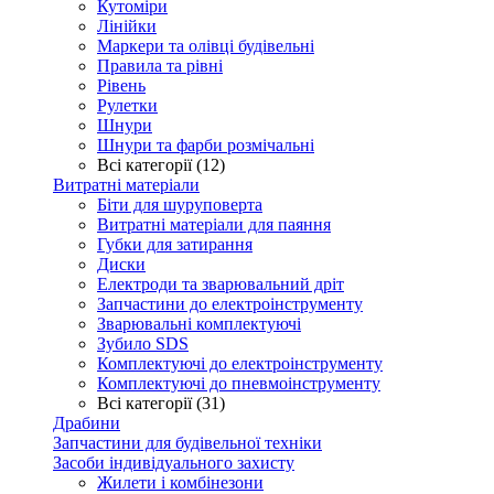
Кутоміри
Лінійки
Маркери та олівці будівельні
Правила та рівні
Рівень
Рулетки
Шнури
Шнури та фарби розмічальні
Всі категорії (12)
Витратні матеріали
Біти для шуруповерта
Витратні матеріали для паяння
Губки для затирання
Диски
Електроди та зварювальний дріт
Запчастини до електроінструменту
Зварювальні комплектуючі
Зубило SDS
Комплектуючі до електроінструменту
Комплектуючі до пневмоінструменту
Всі категорії (31)
Драбини
Запчастини для будівельної техніки
Засоби індивідуального захисту
Жилети і комбінезони