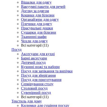
Вішалки для одягу
Вакуумні пакети для речей
Догляд за одягом
Кошики для білизни
Органайзери для одягу
Плечики для одягу
Прасувальні дошки
Сушарки для білизни
Тканинні шафи
Чохли для одягу
Всі категорії (11)
Посуд
Аксесуари для кухні
Барні аксесуари
Дитячий посуд
Кухонні ножі та набори
Посуд для запікання та випічки
Посуд для зберігання
Посуд для приготування
Сервірування столу
Столовий посуд
Сувенірний посуд
Всі категорії (11)
Текстиль для дому
Килимки для сушіння посуду