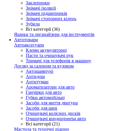
Заклепники
Знімачі ізоляції
Знімачі підшипників
Знімачі стопорних кілець
Зубила
Всі категорії (36)
Ящики та органайзери для інструментів
Автотовари
Автоаксесуари
Клеми акумуляторні
Пасти та очищувачі рук
Тримачі для телефонів в машину
Догляд за салоном та кузовом
Автошампуні
Антидощ
Антитуман
Ароматизатори для авто
Ганчірки для авто
Губки автомобільні
Засоби для миття двигуна
Засоби для шин
Очищувачі колісних дисків
Очищувачі кондиціонера авто
Всі категорії (21)
Мастила та технічні рідини