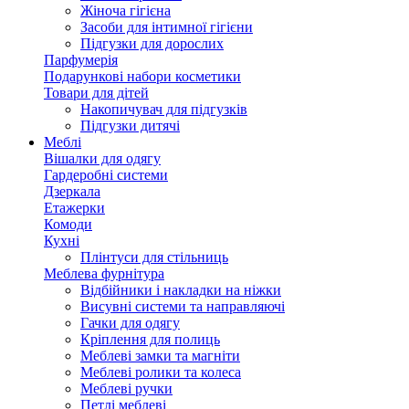
Жіноча гігієна
Засоби для інтимної гігієни
Підгузки для дорослих
Парфумерія
Подарункові набори косметики
Товари для дітей
Накопичувач для підгузків
Підгузки дитячі
Меблі
Вішалки для одягу
Гардеробні системи
Дзеркала
Етажерки
Комоди
Кухні
Плінтуси для стільниць
Меблева фурнітура
Відбійники і накладки на ніжки
Висувні системи та направляючі
Гачки для одягу
Кріплення для полиць
Меблеві замки та магніти
Меблеві ролики та колеса
Меблеві ручки
Петлі меблеві