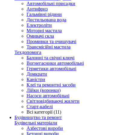
Автомобільні присадки
Антифриз
Гальмівні рідини
Дистильована вода
Електроліти
Моторні мастила
Омивачі скла
Промивки та очищувачі
Трансмісійні мастила
Техдопомога
Балонні та свічні ключі
Вогнегасники автомобільні
Герметики автомобільні
Домкрати
Каністри
Клеї та ремонтні засоби
Лійки (воронки)
Насоси автомобільні
Світловідбиваючі жилети
Старт-кабелі
Всі категорії (11)
Будівництво та ремонт
Будівельні матеріали
Азбестові вироби
Бетонні вироби