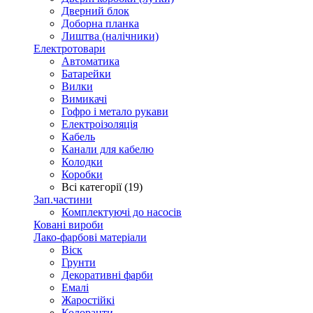
Дверний блок
Доборна планка
Лиштва (налічники)
Електротовари
Автоматика
Батарейки
Вилки
Вимикачі
Гофро і метало рукави
Електроізоляція
Кабель
Канали для кабелю
Колодки
Коробки
Всі категорії (19)
Зап.частини
Комплектуючі до насосів
Ковані вироби
Лако-фарбові матеріали
Віск
Грунти
Декоративні фарби
Емалі
Жаростійкі
Колоранти