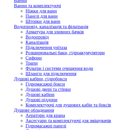
Ванни
Ванни та комплектуючі
Ніжки для ванн
Панелі для ванн
Шторки для ванн
Водопровід, каналізація та фільтрація
Арматура для зливних бачків
Водопровід
Каналізація
Підключення унітаза
Розширювальні баки, гідроакумулятори
Сифони
Трапи
Фільтри і системи очищення води
Шланги для підключення
Душові кабіни, гідробокси
Гідромасажні бокси
Душові двері та стінки
Душові кабіни
Душові піддони
Комплектуючі для душових кабін та боксів
Душове обладнання
Аератори для крана
Аксесуари та комплектуючі для змішувачів
Гідромасажні панелі