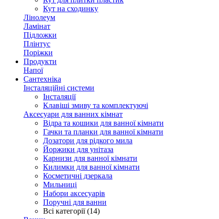
Кут на сходинку
Лінолеум
Ламінат
Підложки
Плінтус
Поріжки
Продукти
Напої
Сантехніка
Інсталяційні системи
Інсталяції
Клавіші змиву та комплектуючі
Аксесуари для ванних кімнат
Відра та кошики для ванної кімнати
Гачки та планки для ванної кімнати
Дозатори для рідкого мила
Йоржики для унітаза
Карнизи для ванної кімнати
Килимки для ванної кімнати
Косметичні дзеркала
Мильниці
Набори аксесуарів
Поручні для ванни
Всі категорії (14)