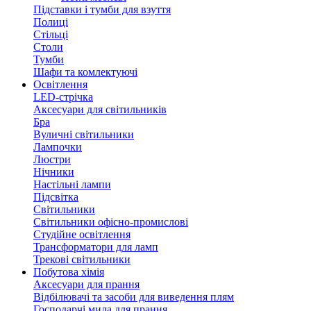
Підставки і тумби для взуття
Полиці
Стільці
Столи
Тумби
Шафи та комлектуючі
Освітлення
LED-стрічка
Аксесуари для світильників
Бра
Вуличні світильники
Лампочки
Люстри
Нічники
Настільні лампи
Підсвітка
Світильники
Світильники офісно-промислові
Студійне освітлення
Трансформатори для ламп
Трекові світильники
Побутова хімія
Аксесуари для прання
Відбілювачі та засоби для виведення плям
Господарчі мила для прання