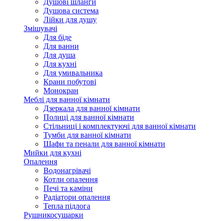
Душові шланги
Душова система
Лійки для душу
Змішувачі
Для біде
Для ванни
Для душа
Для кухні
Для умивальника
Крани побутові
Монокран
Меблі для ванної кімнати
Дзеркала для ванної кімнати
Полиці для ванної кімнати
Стільниці і комплектуючі для ванної кімнати
Тумби для ванної кімнати
Шафи та пенали для ванної кімнати
Мийки для кухні
Опалення
Водонагрівачі
Котли опалення
Печі та каміни
Радіатори опалення
Тепла підлога
Рушникосушарки