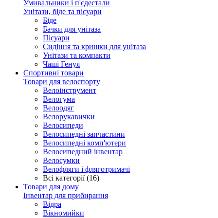
Умивальники і п'єдестали
Унітази, біде та пісуари
Біде
Бачки для унітаза
Пісуари
Сидіння та кришки для унітаза
Унітази та компакти
Чаші Генуя
Спортивні товари
Товари для велоспорту
Велоінструмент
Велогума
Велоодяг
Велорукавички
Велосипеди
Велосипедні запчастини
Велосипедні комп'ютери
Велосипедний інвентар
Велосумки
Велофляги і фляготримачі
Всі категорії (16)
Товари для дому
Інвентар для прибирання
Відра
Вікномийки