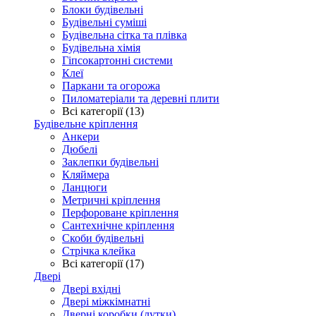
Блоки будівельні
Будівельні суміші
Будівельна сітка та плівка
Будівельна хімія
Гіпсокартонні системи
Клеї
Паркани та огорожа
Пиломатеріали та деревні плити
Всі категорії (13)
Будівельне кріплення
Анкери
Дюбелі
Заклепки будівельні
Кляймера
Ланцюги
Метричні кріплення
Перфороване кріплення
Сантехнічне кріплення
Скоби будівельні
Стрічка клейка
Всі категорії (17)
Двері
Двері вхідні
Двері міжкімнатні
Дверні коробки (лутки)