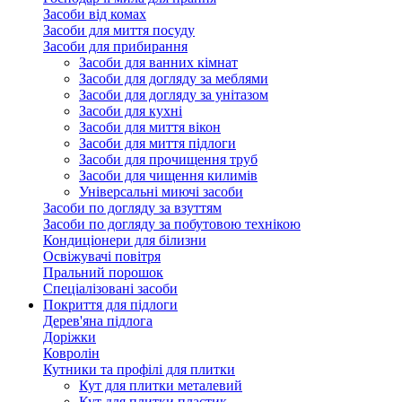
Засоби від комах
Засоби для миття посуду
Засоби для прибирання
Засоби для ванних кімнат
Засоби для догляду за меблями
Засоби для догляду за унітазом
Засоби для кухні
Засоби для миття вікон
Засоби для миття підлоги
Засоби для прочищення труб
Засоби для чищення килимів
Універсальні миючі засоби
Засоби по догляду за взуттям
Засоби по догляду за побутовою технікою
Кондиціонери для білизни
Освіжувачі повітря
Пральний порошок
Спеціалізовані засоби
Покриття для підлоги
Дерев'яна підлога
Доріжки
Ковролін
Кутники та профілі для плитки
Кут для плитки металевий
Кут для плитки пластик