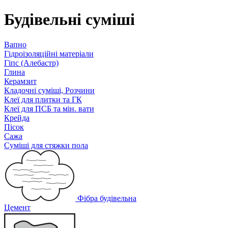
Будівельні суміші
Вапно
Гідроізоляційні матеріали
Гіпс (Алебастр)
Глина
Керамзит
Кладочні суміші, Розчини
Клеї для плитки та ГК
Клеї для ПСБ та мін. вати
Крейда
Пісок
Сажа
Суміші для стяжки пола
Фібра будівельна
Цемент