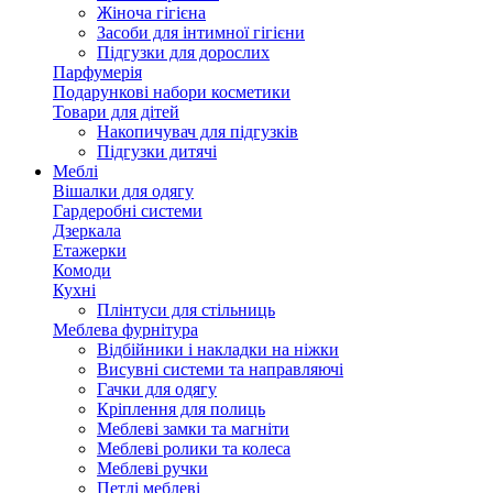
Жіноча гігієна
Засоби для інтимної гігієни
Підгузки для дорослих
Парфумерія
Подарункові набори косметики
Товари для дітей
Накопичувач для підгузків
Підгузки дитячі
Меблі
Вішалки для одягу
Гардеробні системи
Дзеркала
Етажерки
Комоди
Кухні
Плінтуси для стільниць
Меблева фурнітура
Відбійники і накладки на ніжки
Висувні системи та направляючі
Гачки для одягу
Кріплення для полиць
Меблеві замки та магніти
Меблеві ролики та колеса
Меблеві ручки
Петлі меблеві