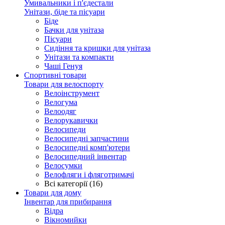
Умивальники і п'єдестали
Унітази, біде та пісуари
Біде
Бачки для унітаза
Пісуари
Сидіння та кришки для унітаза
Унітази та компакти
Чаші Генуя
Спортивні товари
Товари для велоспорту
Велоінструмент
Велогума
Велоодяг
Велорукавички
Велосипеди
Велосипедні запчастини
Велосипедні комп'ютери
Велосипедний інвентар
Велосумки
Велофляги і фляготримачі
Всі категорії (16)
Товари для дому
Інвентар для прибирання
Відра
Вікномийки