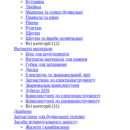
Кутоміри
Лінійки
Маркери та олівці будівельні
Правила та рівні
Рівень
Рулетки
Шнури
Шнури та фарби розмічальні
Всі категорії (12)
Витратні матеріали
Біти для шуруповерта
Витратні матеріали для паяння
Губки для затирання
Диски
Електроди та зварювальний дріт
Запчастини до електроінструменту
Зварювальні комплектуючі
Зубило SDS
Комплектуючі до електроінструменту
Комплектуючі до пневмоінструменту
Всі категорії (31)
Драбини
Запчастини для будівельної техніки
Засоби індивідуального захисту
Жилети і комбінезони