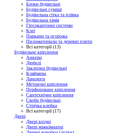
Блоки будівельні
Будівельні суміші
Будівельна сітка та плівка
Будівельна хімія
Гіпсокартонні системи
Клеї
Паркани та огорожа
Пиломатеріали та деревні плити
Всі категорії (13)
Будівельне кріплення
Анкери
Дюбелі
Заклепки будівельні
Кляймера
Ланцюги
Метричні кріплення
Перфороване кріплення
Сантехнічне кріплення
Скоби будівельні
Стрічка клейка
Всі категорії (17)
Двері
Двері вхідні
Двері міжкімнатні
Дверні коробки (лутки)