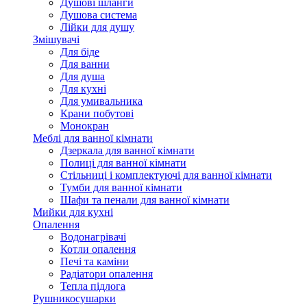
Душові шланги
Душова система
Лійки для душу
Змішувачі
Для біде
Для ванни
Для душа
Для кухні
Для умивальника
Крани побутові
Монокран
Меблі для ванної кімнати
Дзеркала для ванної кімнати
Полиці для ванної кімнати
Стільниці і комплектуючі для ванної кімнати
Тумби для ванної кімнати
Шафи та пенали для ванної кімнати
Мийки для кухні
Опалення
Водонагрівачі
Котли опалення
Печі та каміни
Радіатори опалення
Тепла підлога
Рушникосушарки