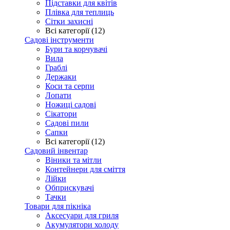
Підставки для квітів
Плівка для теплиць
Сітки захисні
Всі категорії (12)
Садові інструменти
Бури та корчувачі
Вила
Граблі
Держаки
Коси та серпи
Лопати
Ножиці садові
Сікатори
Садові пили
Сапки
Всі категорії (12)
Садовий інвентар
Віники та мітли
Контейнери для сміття
Лійки
Обприскувачі
Тачки
Товари для пікніка
Аксесуари для гриля
Акумулятори холоду