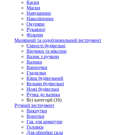
Каски
Маски
Навушники
Наколінники
Окуряри
Рукавиці
Фільтри
Малярний та оздоблювальний інструмент
Ємності будівельні
Вінчики та міксери
Валик з ручкою
Валики
Ванночки
Гладилки
Ківш будівельний
Кельми будівельні
Ножі будівельні
Ручка до валика
Всі категорії (16)
Ручний інструмент
Викрутки
Воротки
Гак для арматури
Головки
Для обробки скла