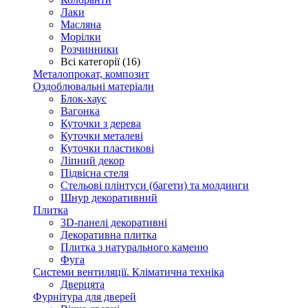
Лаки
Масляна
Морілки
Розчинники
Всі категорії (16)
Металопрокат, композит
Оздоблювальні матеріали
Блок-хаус
Вагонка
Куточки з дерева
Куточки металеві
Куточки пластикові
Ліпний декор
Підвісна стеля
Стельові плінтуси (багети) та молдинги
Шнур декоративний
Плитка
3D-панелі декоративні
Декоративна плитка
Плитка з натурального каменю
Фуга
Системи вентиляції. Кліматична техніка
Дверцята
Фурнітура для дверей