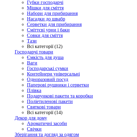
Губки господарчі
Мішки для сміття
Набори для прибирання
Насадки до швабр
Серветки для прибирання
Сміттєві урни і баки
Совки для сміття
Тази
Всі категорії (12)
Господарчі товари
Ємкість для душа
Ваги
Господарські сумки
Контейнери універсальні
Одноразовий посуд
Паперові рушники і серветки
Плівка
Подарункові пакети та коробки
Поліетиленові пакети
Святкові товари
Всі категорії (14)
Декор для дому
Ароматичні засоби
Свічки
Зберігання та догляд за одягом