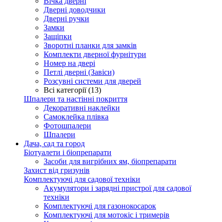
Вічка дверні
Дверні доводчики
Дверні ручки
Замки
Защіпки
Зворотні планки для замків
Комплекти дверної фурнітури
Номер на двері
Петлі дверні (Завіси)
Розсувні системи для дверей
Всі категорії (13)
Шпалери та настінні покриття
Декоративні наклейки
Самоклейка плівка
Фотошпалери
Шпалери
Дача, сад та город
Біотуалети і біопрепарати
Засоби для вигрібних ям, біопрепарати
Захист від гризунів
Комплектуючі для садової техніки
Акумулятори і зарядні пристрої для садової
техніки
Комплектуючі для газонокосарок
Комплектуючі для мотокіс і тримерів