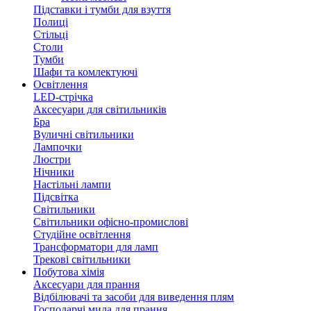
Підставки і тумби для взуття
Полиці
Стільці
Столи
Тумби
Шафи та комлектуючі
Освітлення
LED-стрічка
Аксесуари для світильників
Бра
Вуличні світильники
Лампочки
Люстри
Нічники
Настільні лампи
Підсвітка
Світильники
Світильники офісно-промислові
Студійне освітлення
Трансформатори для ламп
Трекові світильники
Побутова хімія
Аксесуари для прання
Відбілювачі та засоби для виведення плям
Господарчі мила для прання