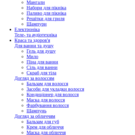
Мангали
Набори для пікніка
Паливо для пікніка
Решітки для гриля
Шампури
Електроніка
Теле- та аудіотехніка
Краса та здоров'я
Для ванни та душу
Гель для душу
Мило
Піна для ванни
Сіль для ванни
Скраб для тіла
Догляд за волоссям
Бальзам для волосся
Засоби для укладки волосся
Кондиціонер для волосся
Маска для волосся
Фарбування волосся
Шампунь
Догляд за обличчям
Бальзам для губ
Крем для обличчя
Маска для обличчя