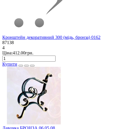
Кронштейн декоративний 300 (мідь, бронза) 0162
87138
4
Ціна:412.00грн.
Купити
Лавочка БРОНЗА 06,05,08