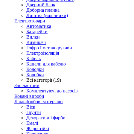
Дверний блок
Доборна планка
Лиштва (налічники)
Електротовари
Автоматика
Батарейки
Вилки
Вимикачі
Гофро і метало рукави
Електроізоляція
Кабель
Канали для кабелю
Колодки
Коробки
Всі категорії (19)
Зап.частини
Комплектуючі до насосів
Ковані вироби
Лако-фарбові матеріали
Віск
Грунти
Декоративні фарби
Емалі
Жаростійкі
Колоранти