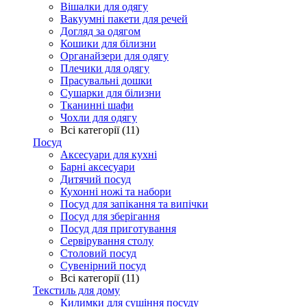
Вішалки для одягу
Вакуумні пакети для речей
Догляд за одягом
Кошики для білизни
Органайзери для одягу
Плечики для одягу
Прасувальні дошки
Сушарки для білизни
Тканинні шафи
Чохли для одягу
Всі категорії (11)
Посуд
Аксесуари для кухні
Барні аксесуари
Дитячий посуд
Кухонні ножі та набори
Посуд для запікання та випічки
Посуд для зберігання
Посуд для приготування
Сервірування столу
Столовий посуд
Сувенірний посуд
Всі категорії (11)
Текстиль для дому
Килимки для сушіння посуду