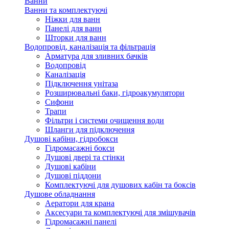
Ванни
Ванни та комплектуючі
Ніжки для ванн
Панелі для ванн
Шторки для ванн
Водопровід, каналізація та фільтрація
Арматура для зливних бачків
Водопровід
Каналізація
Підключення унітаза
Розширювальні баки, гідроакумулятори
Сифони
Трапи
Фільтри і системи очищення води
Шланги для підключення
Душові кабіни, гідробокси
Гідромасажні бокси
Душові двері та стінки
Душові кабіни
Душові піддони
Комплектуючі для душових кабін та боксів
Душове обладнання
Аератори для крана
Аксесуари та комплектуючі для змішувачів
Гідромасажні панелі