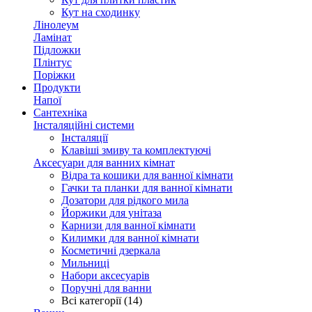
Кут на сходинку
Лінолеум
Ламінат
Підложки
Плінтус
Поріжки
Продукти
Напої
Сантехніка
Інсталяційні системи
Інсталяції
Клавіші змиву та комплектуючі
Аксесуари для ванних кімнат
Відра та кошики для ванної кімнати
Гачки та планки для ванної кімнати
Дозатори для рідкого мила
Йоржики для унітаза
Карнизи для ванної кімнати
Килимки для ванної кімнати
Косметичні дзеркала
Мильниці
Набори аксесуарів
Поручні для ванни
Всі категорії (14)