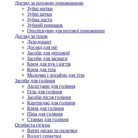
Догляд за ротовою порожниною
Зубні нитки
Зубні щітки
Зубна паста
Зубний порошок
Ополіскувач для ротової порожнини
Догляд за тілом
Дезодорант
Догляд для ніг
Засоби для депіляції
Засоби для засмаги
Крем для рук і нігтів
Крем для тіла
Молочко і лосьйон для тіла
Засоби для гоління
Аксесуари для гоління
Гель для гоління
Засоби після гоління
Картриджі для гоління
Крем для гоління
Піна для гоління
Станки для гоління
Особиста гігієна
Ватні диски та палички
Вологі серветки