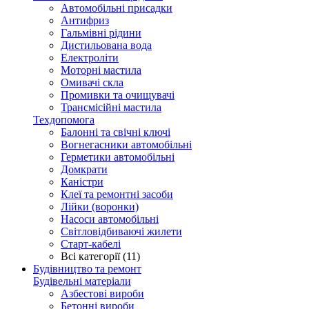
Автомобільні присадки
Антифриз
Гальмівні рідини
Дистильована вода
Електроліти
Моторні мастила
Омивачі скла
Промивки та очищувачі
Трансмісійні мастила
Техдопомога
Балонні та свічні ключі
Вогнегасники автомобільні
Герметики автомобільні
Домкрати
Каністри
Клеї та ремонтні засоби
Лійки (воронки)
Насоси автомобільні
Світловідбиваючі жилети
Старт-кабелі
Всі категорії (11)
Будівництво та ремонт
Будівельні матеріали
Азбестові вироби
Бетонні вироби