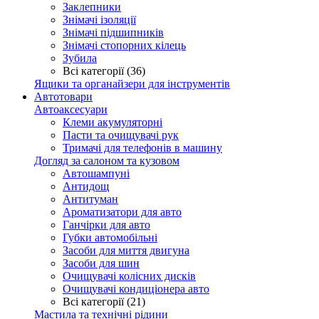
Заклепники
Знімачі ізоляції
Знімачі підшипників
Знімачі стопорних кілець
Зубила
Всі категорії (36)
Ящики та органайзери для інструментів
Автотовари
Автоаксесуари
Клеми акумуляторні
Пасти та очищувачі рук
Тримачі для телефонів в машину
Догляд за салоном та кузовом
Автошампуні
Антидощ
Антитуман
Ароматизатори для авто
Ганчірки для авто
Губки автомобільні
Засоби для миття двигуна
Засоби для шин
Очищувачі колісних дисків
Очищувачі кондиціонера авто
Всі категорії (21)
Мастила та технічні рідини