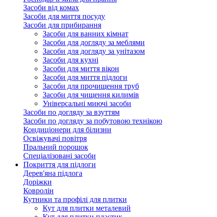
Засоби від комах
Засоби для миття посуду
Засоби для прибирання
Засоби для ванних кімнат
Засоби для догляду за меблями
Засоби для догляду за унітазом
Засоби для кухні
Засоби для миття вікон
Засоби для миття підлоги
Засоби для прочищення труб
Засоби для чищення килимів
Універсальні миючі засоби
Засоби по догляду за взуттям
Засоби по догляду за побутовою технікою
Кондиціонери для білизни
Освіжувачі повітря
Пральний порошок
Спеціалізовані засоби
Покриття для підлоги
Дерев'яна підлога
Доріжки
Ковролін
Кутники та профілі для плитки
Кут для плитки металевий
Кут для плитки пластик