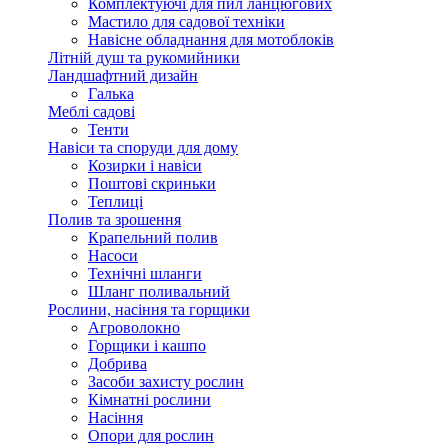
Комплектуючі для пил ланцюгових
Мастило для садової техніки
Навісне обладнання для мотоблоків
Літній душ та рукомийники
Ландшафтний дизайн
Галька
Меблі садові
Тенти
Навіси та споруди для дому
Козирки і навіси
Поштові скриньки
Теплиці
Полив та зрошення
Крапельний полив
Насоси
Технічні шланги
Шланг поливальний
Рослини, насіння та горщики
Агроволокно
Горщики і кашпо
Добрива
Засоби захисту рослин
Кімнатні рослини
Насіння
Опори для рослин