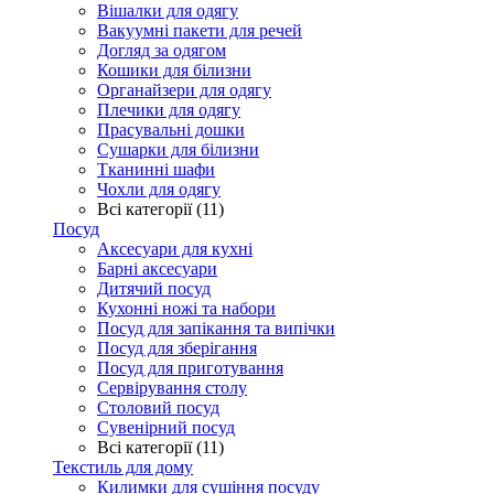
Вішалки для одягу
Вакуумні пакети для речей
Догляд за одягом
Кошики для білизни
Органайзери для одягу
Плечики для одягу
Прасувальні дошки
Сушарки для білизни
Тканинні шафи
Чохли для одягу
Всі категорії (11)
Посуд
Аксесуари для кухні
Барні аксесуари
Дитячий посуд
Кухонні ножі та набори
Посуд для запікання та випічки
Посуд для зберігання
Посуд для приготування
Сервірування столу
Столовий посуд
Сувенірний посуд
Всі категорії (11)
Текстиль для дому
Килимки для сушіння посуду