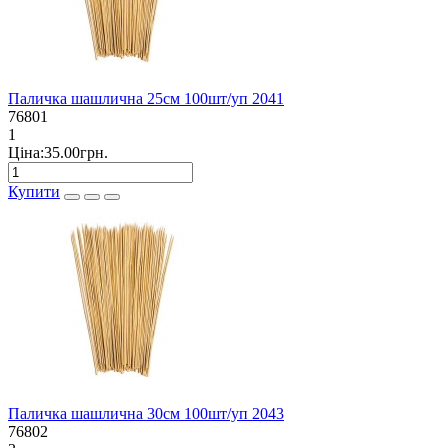
Паличка шашлична 25см 100шт/уп 2041
76801
1
Ціна:35.00грн.
Купити
Паличка шашлична 30см 100шт/уп 2043
76802