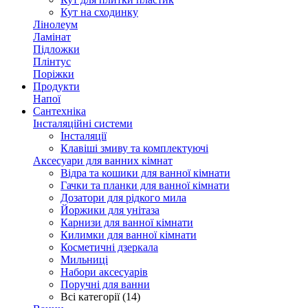
Кут на сходинку
Лінолеум
Ламінат
Підложки
Плінтус
Поріжки
Продукти
Напої
Сантехніка
Інсталяційні системи
Інсталяції
Клавіші змиву та комплектуючі
Аксесуари для ванних кімнат
Відра та кошики для ванної кімнати
Гачки та планки для ванної кімнати
Дозатори для рідкого мила
Йоржики для унітаза
Карнизи для ванної кімнати
Килимки для ванної кімнати
Косметичні дзеркала
Мильниці
Набори аксесуарів
Поручні для ванни
Всі категорії (14)