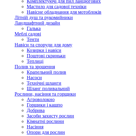
Комплектуючі для пил ланцюгових
Мастило для садової техніки
Навісне обладнання для мотоблоків
Літній душ та рукомийники
Ландшафтний дизайн
Галька
Меблі садові
Тенти
Навіси та споруди для дому
Козирки і навіси
Поштові скриньки
Теплиці
Полив та зрошення
Крапельний полив
Насоси
Технічні шланги
Шланг поливальний
Рослини, насіння та горщики
Агроволокно
Горщики і кашпо
Добрива
Засоби захисту рослин
Кімнатні рослини
Насіння
Опори для рослин