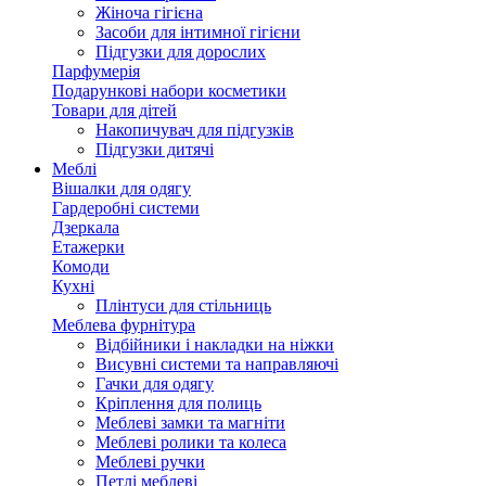
Жіноча гігієна
Засоби для інтимної гігієни
Підгузки для дорослих
Парфумерія
Подарункові набори косметики
Товари для дітей
Накопичувач для підгузків
Підгузки дитячі
Меблі
Вішалки для одягу
Гардеробні системи
Дзеркала
Етажерки
Комоди
Кухні
Плінтуси для стільниць
Меблева фурнітура
Відбійники і накладки на ніжки
Висувні системи та направляючі
Гачки для одягу
Кріплення для полиць
Меблеві замки та магніти
Меблеві ролики та колеса
Меблеві ручки
Петлі меблеві