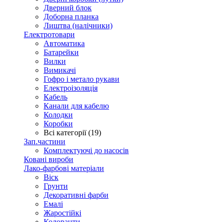
Дверний блок
Доборна планка
Лиштва (налічники)
Електротовари
Автоматика
Батарейки
Вилки
Вимикачі
Гофро і метало рукави
Електроізоляція
Кабель
Канали для кабелю
Колодки
Коробки
Всі категорії (19)
Зап.частини
Комплектуючі до насосів
Ковані вироби
Лако-фарбові матеріали
Віск
Грунти
Декоративні фарби
Емалі
Жаростійкі
Колоранти