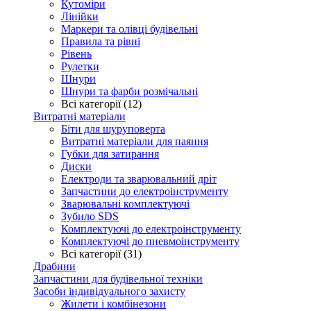
Кутоміри
Лінійки
Маркери та олівці будівельні
Правила та рівні
Рівень
Рулетки
Шнури
Шнури та фарби розмічальні
Всі категорії (12)
Витратні матеріали
Біти для шуруповерта
Витратні матеріали для паяння
Губки для затирання
Диски
Електроди та зварювальний дріт
Запчастини до електроінструменту
Зварювальні комплектуючі
Зубило SDS
Комплектуючі до електроінструменту
Комплектуючі до пневмоінструменту
Всі категорії (31)
Драбини
Запчастини для будівельної техніки
Засоби індивідуального захисту
Жилети і комбінезони