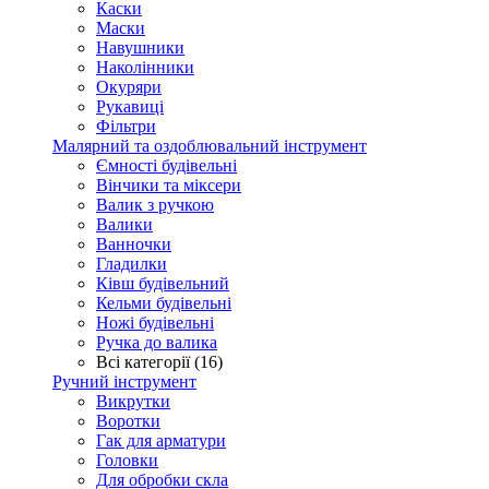
Каски
Маски
Навушники
Наколінники
Окуряри
Рукавиці
Фільтри
Малярний та оздоблювальний інструмент
Ємності будівельні
Вінчики та міксери
Валик з ручкою
Валики
Ванночки
Гладилки
Ківш будівельний
Кельми будівельні
Ножі будівельні
Ручка до валика
Всі категорії (16)
Ручний інструмент
Викрутки
Воротки
Гак для арматури
Головки
Для обробки скла