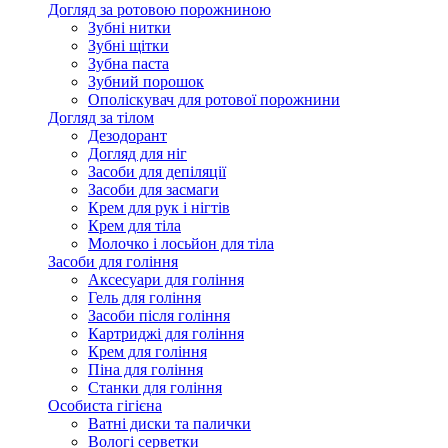
Догляд за ротовою порожниною
Зубні нитки
Зубні щітки
Зубна паста
Зубний порошок
Ополіскувач для ротової порожнини
Догляд за тілом
Дезодорант
Догляд для ніг
Засоби для депіляції
Засоби для засмаги
Крем для рук і нігтів
Крем для тіла
Молочко і лосьйон для тіла
Засоби для гоління
Аксесуари для гоління
Гель для гоління
Засоби після гоління
Картриджі для гоління
Крем для гоління
Піна для гоління
Станки для гоління
Особиста гігієна
Ватні диски та палички
Вологі серветки