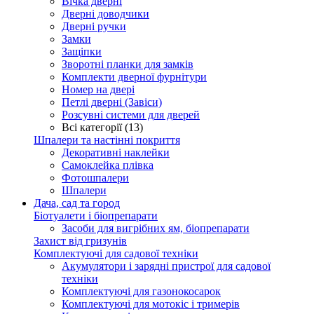
Вічка дверні
Дверні доводчики
Дверні ручки
Замки
Защіпки
Зворотні планки для замків
Комплекти дверної фурнітури
Номер на двері
Петлі дверні (Завіси)
Розсувні системи для дверей
Всі категорії (13)
Шпалери та настінні покриття
Декоративні наклейки
Самоклейка плівка
Фотошпалери
Шпалери
Дача, сад та город
Біотуалети і біопрепарати
Засоби для вигрібних ям, біопрепарати
Захист від гризунів
Комплектуючі для садової техніки
Акумулятори і зарядні пристрої для садової
техніки
Комплектуючі для газонокосарок
Комплектуючі для мотокіс і тримерів