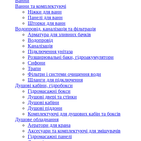
Ванни
Ванни та комплектуючі
Ніжки для ванн
Панелі для ванн
Шторки для ванн
Водопровід, каналізація та фільтрація
Арматура для зливних бачків
Водопровід
Каналізація
Підключення унітаза
Розширювальні баки, гідроакумулятори
Сифони
Трапи
Фільтри і системи очищення води
Шланги для підключення
Душові кабіни, гідробокси
Гідромасажні бокси
Душові двері та стінки
Душові кабіни
Душові піддони
Комплектуючі для душових кабін та боксів
Душове обладнання
Аератори для крана
Аксесуари та комплектуючі для змішувачів
Гідромасажні панелі