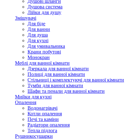
Душові шланги
Душова система
Лійки для душу
Змішувачі
Для біде
Для ванни
Для душа
Для кухні
Для умивальника
Крани побутові
Монокран
Меблі для ванної кімнати
Дзеркала для ванної кімнати
Полиці для ванної кімнати
Стільниці і комплектуючі для ванної кімнати
Тумби для ванної кімнати
Шафи та пенали для ванної кімнати
Мийки для кухні
Опалення
Водонагрівачі
Котли опалення
Печі та каміни
Радіатори опалення
Тепла підлога
Рушникосушарки