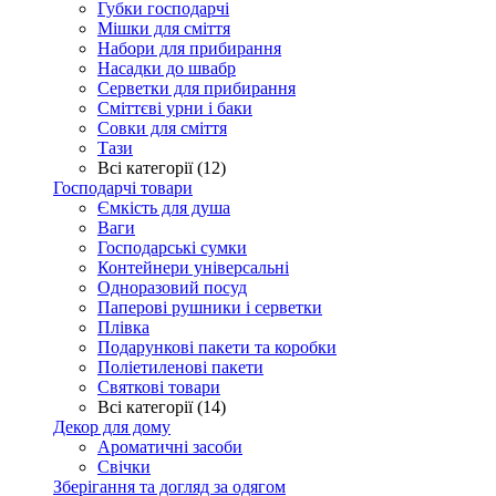
Губки господарчі
Мішки для сміття
Набори для прибирання
Насадки до швабр
Серветки для прибирання
Сміттєві урни і баки
Совки для сміття
Тази
Всі категорії (12)
Господарчі товари
Ємкість для душа
Ваги
Господарські сумки
Контейнери універсальні
Одноразовий посуд
Паперові рушники і серветки
Плівка
Подарункові пакети та коробки
Поліетиленові пакети
Святкові товари
Всі категорії (14)
Декор для дому
Ароматичні засоби
Свічки
Зберігання та догляд за одягом