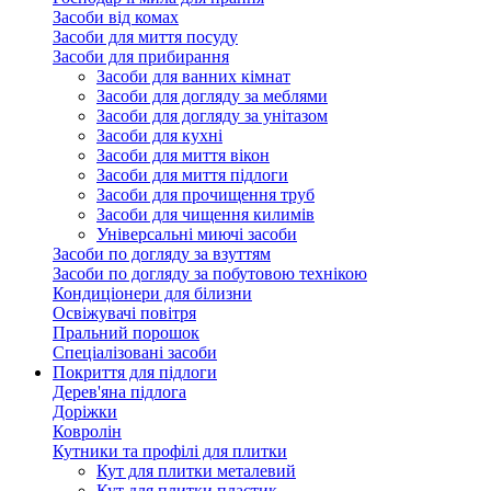
Засоби від комах
Засоби для миття посуду
Засоби для прибирання
Засоби для ванних кімнат
Засоби для догляду за меблями
Засоби для догляду за унітазом
Засоби для кухні
Засоби для миття вікон
Засоби для миття підлоги
Засоби для прочищення труб
Засоби для чищення килимів
Універсальні миючі засоби
Засоби по догляду за взуттям
Засоби по догляду за побутовою технікою
Кондиціонери для білизни
Освіжувачі повітря
Пральний порошок
Спеціалізовані засоби
Покриття для підлоги
Дерев'яна підлога
Доріжки
Ковролін
Кутники та профілі для плитки
Кут для плитки металевий
Кут для плитки пластик