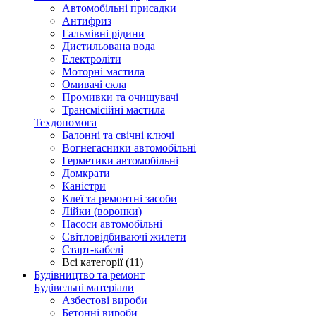
Автомобільні присадки
Антифриз
Гальмівні рідини
Дистильована вода
Електроліти
Моторні мастила
Омивачі скла
Промивки та очищувачі
Трансмісійні мастила
Техдопомога
Балонні та свічні ключі
Вогнегасники автомобільні
Герметики автомобільні
Домкрати
Каністри
Клеї та ремонтні засоби
Лійки (воронки)
Насоси автомобільні
Світловідбиваючі жилети
Старт-кабелі
Всі категорії (11)
Будівництво та ремонт
Будівельні матеріали
Азбестові вироби
Бетонні вироби