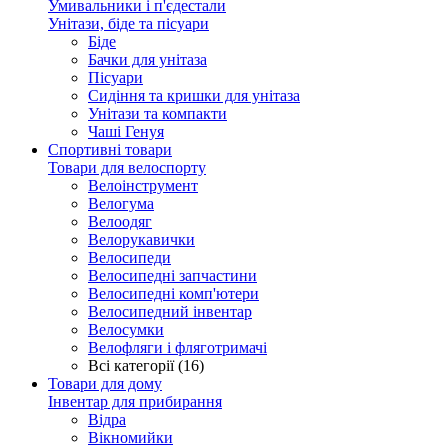
Умивальники і п'єдестали
Унітази, біде та пісуари
Біде
Бачки для унітаза
Пісуари
Сидіння та кришки для унітаза
Унітази та компакти
Чаші Генуя
Спортивні товари
Товари для велоспорту
Велоінструмент
Велогума
Велоодяг
Велорукавички
Велосипеди
Велосипедні запчастини
Велосипедні комп'ютери
Велосипедний інвентар
Велосумки
Велофляги і фляготримачі
Всі категорії (16)
Товари для дому
Інвентар для прибирання
Відра
Вікномийки