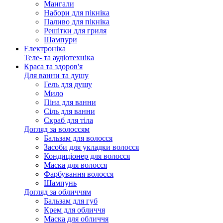
Мангали
Набори для пікніка
Паливо для пікніка
Решітки для гриля
Шампури
Електроніка
Теле- та аудіотехніка
Краса та здоров'я
Для ванни та душу
Гель для душу
Мило
Піна для ванни
Сіль для ванни
Скраб для тіла
Догляд за волоссям
Бальзам для волосся
Засоби для укладки волосся
Кондиціонер для волосся
Маска для волосся
Фарбування волосся
Шампунь
Догляд за обличчям
Бальзам для губ
Крем для обличчя
Маска для обличчя