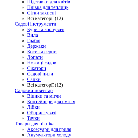
Підставки для квітів
Плівка для теплиць
Сітки захисні
Всі категорії (12)
Садові інструменти
Бури та корчувачі
Вила
Граблі
Держаки
Коси та серпи
Лопати
Ножиці садові
Сікатори
Садові пили
Сапки
Всі категорії (12)
Садовий інвентар
Віники та мітли
Контейнери для сміття
Лійки
Обприскувачі
Тачки
Товари для пікніка
Аксесуари для гриля
Акумулятори холоду