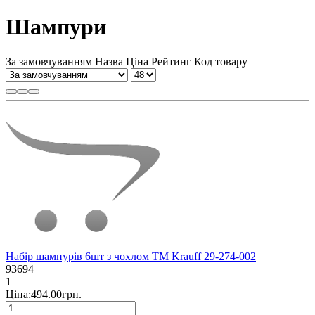
Шампури
За замовчуванням
Назва
Ціна
Рейтинг
Код товару
Набір шампурів 6шт з чохлом TM Krauff 29-274-002
93694
1
Ціна:494.00грн.