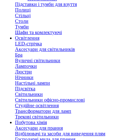
Підставки і тумби для взуття
Полиці
Стільці
Столи
Тумби
Шафи та комлектуючі
Освітлення
LED-стрічка
Аксесуари для світильників
Бра
Вуличні світильники
Лампочки
Люстри
Нічники
Настільні лампи
Підсвітка
Світильники
Світильники офісно-промислові
Студійне освітлення
Трансформатори для ламп
Трекові світильники
Побутова хімія
Аксесуари для прання
Відбілювачі та засоби для виведення плям
Господарчі мила для прання