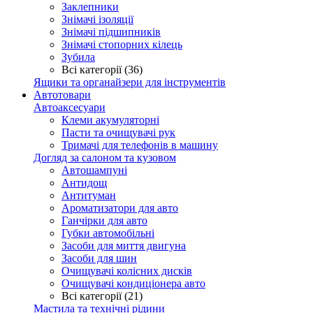
Заклепники
Знімачі ізоляції
Знімачі підшипників
Знімачі стопорних кілець
Зубила
Всі категорії (36)
Ящики та органайзери для інструментів
Автотовари
Автоаксесуари
Клеми акумуляторні
Пасти та очищувачі рук
Тримачі для телефонів в машину
Догляд за салоном та кузовом
Автошампуні
Антидощ
Антитуман
Ароматизатори для авто
Ганчірки для авто
Губки автомобільні
Засоби для миття двигуна
Засоби для шин
Очищувачі колісних дисків
Очищувачі кондиціонера авто
Всі категорії (21)
Мастила та технічні рідини