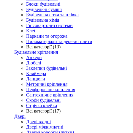
Блоки будівельні
Будівельні суміші
Будівельна сітка та плівка
Будівельна хімія
Гіпсокартонні системи
Клеї
Паркани та огорожа
Пиломатеріали та деревні плити
Всі категорії (13)
Будівельне кріплення
Анкери
Дюбелі
Заклепки будівельні
Кляймера
Ланцюги
Метричні кріплення
Перфороване кріплення
Сантехнічне кріплення
Скоби будівельні
Стрічка клейка
Всі категорії (17)
Двері
Двері вхідні
Двері міжкімнатні
Дверні коробки (лутки)