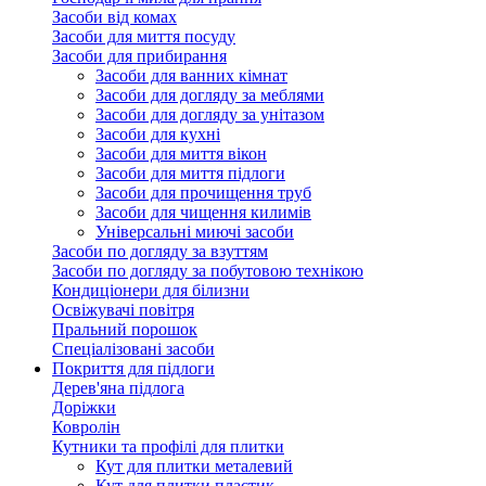
Засоби від комах
Засоби для миття посуду
Засоби для прибирання
Засоби для ванних кімнат
Засоби для догляду за меблями
Засоби для догляду за унітазом
Засоби для кухні
Засоби для миття вікон
Засоби для миття підлоги
Засоби для прочищення труб
Засоби для чищення килимів
Універсальні миючі засоби
Засоби по догляду за взуттям
Засоби по догляду за побутовою технікою
Кондиціонери для білизни
Освіжувачі повітря
Пральний порошок
Спеціалізовані засоби
Покриття для підлоги
Дерев'яна підлога
Доріжки
Ковролін
Кутники та профілі для плитки
Кут для плитки металевий
Кут для плитки пластик