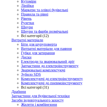
Кутоміри
Лінійки
Маркери та олівці будівельні
Правила та рівні
Рівень
Рулетки
Шнури
Шнури та фарби розмічальні
Всі категорії (12)
Витратні матеріали
Біти для шуруповерта
Витратні матеріали для паяння
Губки для затирання
Диски
Електроди та зварювальний дріт
Запчастини до електроінструменту
Зварювальні комплектуючі
Зубило SDS
Комплектуючі до електроінструменту
Комплектуючі до пневмоінструменту
Всі категорії (31)
Драбини
Запчастини для будівельної техніки
Засоби індивідуального захисту
Жилети і комбінезони