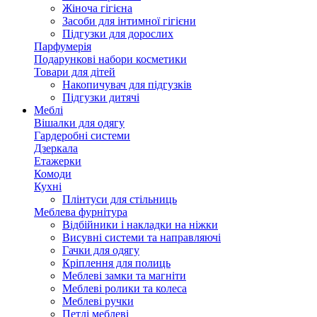
Жіноча гігієна
Засоби для інтимної гігієни
Підгузки для дорослих
Парфумерія
Подарункові набори косметики
Товари для дітей
Накопичувач для підгузків
Підгузки дитячі
Меблі
Вішалки для одягу
Гардеробні системи
Дзеркала
Етажерки
Комоди
Кухні
Плінтуси для стільниць
Меблева фурнітура
Відбійники і накладки на ніжки
Висувні системи та направляючі
Гачки для одягу
Кріплення для полиць
Меблеві замки та магніти
Меблеві ролики та колеса
Меблеві ручки
Петлі меблеві