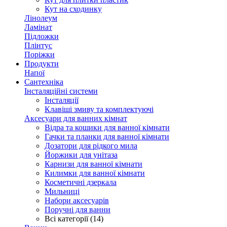
Кут на сходинку
Лінолеум
Ламінат
Підложки
Плінтус
Поріжки
Продукти
Напої
Сантехніка
Інсталяційні системи
Інсталяції
Клавіші змиву та комплектуючі
Аксесуари для ванних кімнат
Відра та кошики для ванної кімнати
Гачки та планки для ванної кімнати
Дозатори для рідкого мила
Йоржики для унітаза
Карнизи для ванної кімнати
Килимки для ванної кімнати
Косметичні дзеркала
Мильниці
Набори аксесуарів
Поручні для ванни
Всі категорії (14)