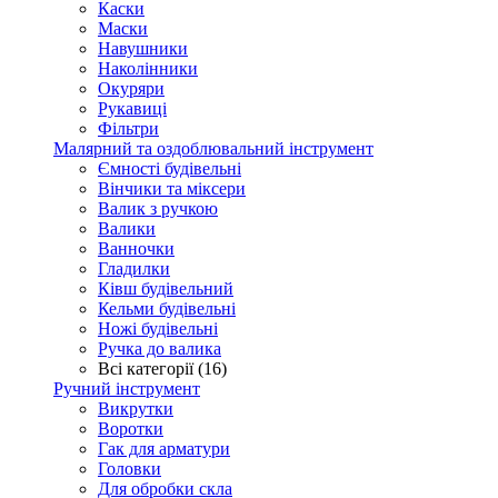
Каски
Маски
Навушники
Наколінники
Окуряри
Рукавиці
Фільтри
Малярний та оздоблювальний інструмент
Ємності будівельні
Вінчики та міксери
Валик з ручкою
Валики
Ванночки
Гладилки
Ківш будівельний
Кельми будівельні
Ножі будівельні
Ручка до валика
Всі категорії (16)
Ручний інструмент
Викрутки
Воротки
Гак для арматури
Головки
Для обробки скла