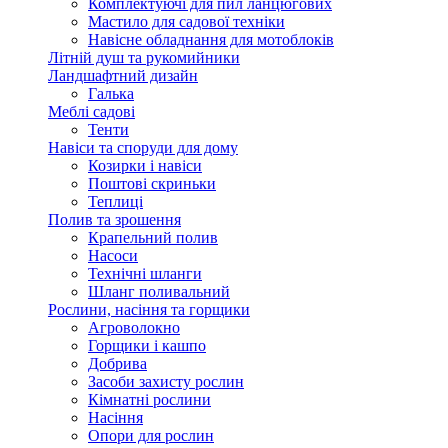
Комплектуючі для пил ланцюгових
Мастило для садової техніки
Навісне обладнання для мотоблоків
Літній душ та рукомийники
Ландшафтний дизайн
Галька
Меблі садові
Тенти
Навіси та споруди для дому
Козирки і навіси
Поштові скриньки
Теплиці
Полив та зрошення
Крапельний полив
Насоси
Технічні шланги
Шланг поливальний
Рослини, насіння та горщики
Агроволокно
Горщики і кашпо
Добрива
Засоби захисту рослин
Кімнатні рослини
Насіння
Опори для рослин