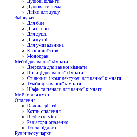
Душові шланги
Душова система
Лійки для душу
Змішувачі
Для біде
Для ванни
Для душа
Для кухні
Для умивальника
Крани побутові
Монокран
Меблі для ванної кімнати
Дзеркала для ванної кімнати
Полиці для ванної кімнати
Стільниці і комплектуючі для ванної кімнати
Тумби для ванної кімнати
Шафи та пенали для ванної кімнати
Мийки для кухні
Опалення
Водонагрівачі
Котли опалення
Печі та каміни
Радіатори опалення
Тепла підлога
Рушникосушарки