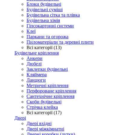
Блоки будівельні
Будівельні суміші
Будівельна сітка та плівка
Будівельна хімія
Гіпсокартонні системи
Клеї
Паркани та огорожа
Пиломатеріали та деревні плити
Всі категорії (13)
Будівельне кріплення
Анкери
Дюбелі
Заклепки будівельні
Кляймера
Ланцюги
Метричні кріплення
Перфороване кріплення
Сантехнічне кріплення
Скоби будівельні
Стрічка клейка
Всі категорії (17)
Двері
Двері вхідні
Двері міжкімнатні
Дверні коробки (лутки)