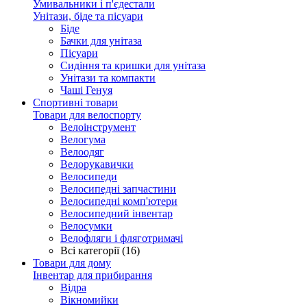
Умивальники і п'єдестали
Унітази, біде та пісуари
Біде
Бачки для унітаза
Пісуари
Сидіння та кришки для унітаза
Унітази та компакти
Чаші Генуя
Спортивні товари
Товари для велоспорту
Велоінструмент
Велогума
Велоодяг
Велорукавички
Велосипеди
Велосипедні запчастини
Велосипедні комп'ютери
Велосипедний інвентар
Велосумки
Велофляги і фляготримачі
Всі категорії (16)
Товари для дому
Інвентар для прибирання
Відра
Вікномийки