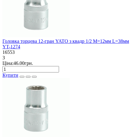
Головка торцева 12-гран YATO з квадр 1/2 М=12мм L=38мм
YT-1274
16553
3
Ціна:46.00грн.
Купити