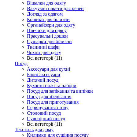
Вішалки для одягу
Вакуумні пакети для речей
Догляд за одягом
Кошики для білизни
Органайзери для одягу
Плечики для одягу
Прасувальні дошки
Сушарки для білизни
Тканинні шафи
Чохли для одягу
Всі категорії (11)
Посуд
Аксесуари для кухні
Барні аксесуари
Дитячий посуд
Кухонні ножі та набори
Посуд для запікання та випічки
Посуд для зберігання
Посуд для приготування
Сервірування столу
Столовий посуд
Сувенірний посуд
Всі категорії (11)
Текстиль для дому
Килимки для сушіння посуду