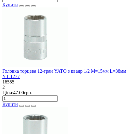
Купити
Головка торцева 12-гран YATO з квадр 1/2 М=15мм L=38мм
YT-1277
16555
2
Ціна:47.00грн.
Купити