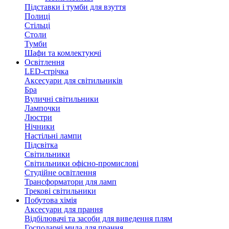
Підставки і тумби для взуття
Полиці
Стільці
Столи
Тумби
Шафи та комлектуючі
Освітлення
LED-стрічка
Аксесуари для світильників
Бра
Вуличні світильники
Лампочки
Люстри
Нічники
Настільні лампи
Підсвітка
Світильники
Світильники офісно-промислові
Студійне освітлення
Трансформатори для ламп
Трекові світильники
Побутова хімія
Аксесуари для прання
Відбілювачі та засоби для виведення плям
Господарчі мила для прання