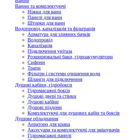
Ванни
Ванни та комплектуючі
Ніжки для ванн
Панелі для ванн
Шторки для ванн
Водопровід, каналізація та фільтрація
Арматура для зливних бачків
Водопровід
Каналізація
Підключення унітаза
Розширювальні баки, гідроакумулятори
Сифони
Трапи
Фільтри і системи очищення води
Шланги для підключення
Душові кабіни, гідробокси
Гідромасажні бокси
Душові двері та стінки
Душові кабіни
Душові піддони
Комплектуючі для душових кабін та боксів
Душове обладнання
Аератори для крана
Аксесуари та комплектуючі для змішувачів
Гідромасажні панелі