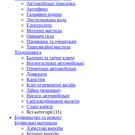
Автомобільні присадки
Антифриз
Гальмівні рідини
Дистильована вода
Електроліти
Моторні мастила
Омивачі скла
Промивки та очищувачі
Трансмісійні мастила
Техдопомога
Балонні та свічні ключі
Вогнегасники автомобільні
Герметики автомобільні
Домкрати
Каністри
Клеї та ремонтні засоби
Лійки (воронки)
Насоси автомобільні
Світловідбиваючі жилети
Старт-кабелі
Всі категорії (11)
Будівництво та ремонт
Будівельні матеріали
Азбестові вироби
Бетонні вироби