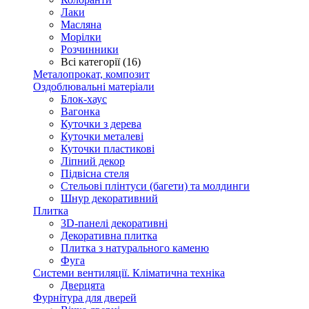
Лаки
Масляна
Морілки
Розчинники
Всі категорії (16)
Металопрокат, композит
Оздоблювальні матеріали
Блок-хаус
Вагонка
Куточки з дерева
Куточки металеві
Куточки пластикові
Ліпний декор
Підвісна стеля
Стельові плінтуси (багети) та молдинги
Шнур декоративний
Плитка
3D-панелі декоративні
Декоративна плитка
Плитка з натурального каменю
Фуга
Системи вентиляції. Кліматична техніка
Дверцята
Фурнітура для дверей