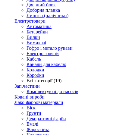
Дверний блок
Доборна планка
Лиштва (налічники)
Електротовари
Автоматика
Батарейки
Вилки
Вимикачі
Гофро і метало рукави
Електроізоляція
Кабель
Канали для кабелю
Колодки
Коробки
Всі категорії (19)
Зап.частини
Комплектуючі до насосів
Ковані вироби
Лако-фарбові матеріали
Віск
Грунти
Декоративні фарби
Емалі
Жаростійкі
Колоранти