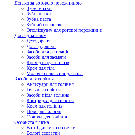
Догляд за ротовою порожниною
Зубні нитки
Зубні щітки
Зубна паста
Зубний порошок
Ополіскувач для ротової порожнини
Догляд за тілом
Дезодорант
Догляд для ніг
Засоби для депіляції
Засоби для засмаги
Крем для рук і нігтів
Крем для тіла
Молочко і лосьйон для тіла
Засоби для гоління
Аксесуари для гоління
Гель для гоління
Засоби після гоління
Картриджі для гоління
Крем для гоління
Піна для гоління
Станки для гоління
Особиста гігієна
Ватні диски та палички
Вологі серветки