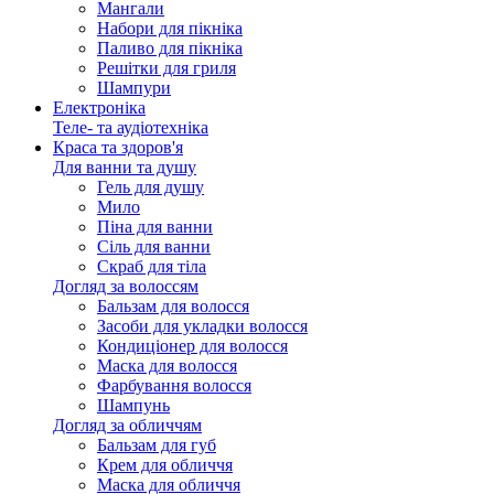
Мангали
Набори для пікніка
Паливо для пікніка
Решітки для гриля
Шампури
Електроніка
Теле- та аудіотехніка
Краса та здоров'я
Для ванни та душу
Гель для душу
Мило
Піна для ванни
Сіль для ванни
Скраб для тіла
Догляд за волоссям
Бальзам для волосся
Засоби для укладки волосся
Кондиціонер для волосся
Маска для волосся
Фарбування волосся
Шампунь
Догляд за обличчям
Бальзам для губ
Крем для обличчя
Маска для обличчя