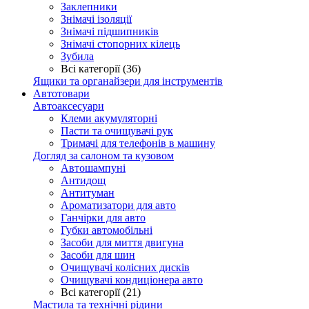
Заклепники
Знімачі ізоляції
Знімачі підшипників
Знімачі стопорних кілець
Зубила
Всі категорії (36)
Ящики та органайзери для інструментів
Автотовари
Автоаксесуари
Клеми акумуляторні
Пасти та очищувачі рук
Тримачі для телефонів в машину
Догляд за салоном та кузовом
Автошампуні
Антидощ
Антитуман
Ароматизатори для авто
Ганчірки для авто
Губки автомобільні
Засоби для миття двигуна
Засоби для шин
Очищувачі колісних дисків
Очищувачі кондиціонера авто
Всі категорії (21)
Мастила та технічні рідини