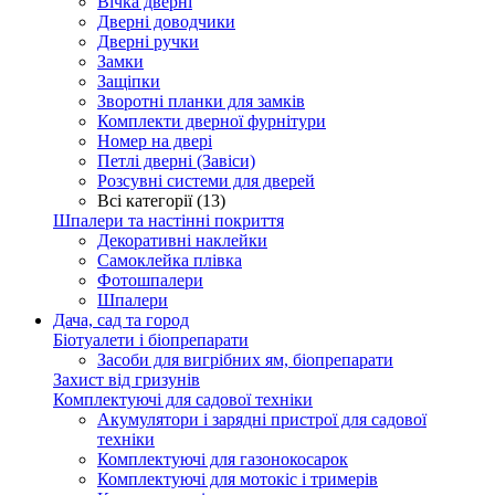
Вічка дверні
Дверні доводчики
Дверні ручки
Замки
Защіпки
Зворотні планки для замків
Комплекти дверної фурнітури
Номер на двері
Петлі дверні (Завіси)
Розсувні системи для дверей
Всі категорії (13)
Шпалери та настінні покриття
Декоративні наклейки
Самоклейка плівка
Фотошпалери
Шпалери
Дача, сад та город
Біотуалети і біопрепарати
Засоби для вигрібних ям, біопрепарати
Захист від гризунів
Комплектуючі для садової техніки
Акумулятори і зарядні пристрої для садової
техніки
Комплектуючі для газонокосарок
Комплектуючі для мотокіс і тримерів