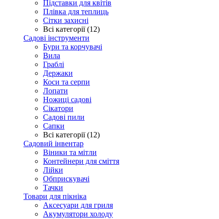
Підставки для квітів
Плівка для теплиць
Сітки захисні
Всі категорії (12)
Садові інструменти
Бури та корчувачі
Вила
Граблі
Держаки
Коси та серпи
Лопати
Ножиці садові
Сікатори
Садові пили
Сапки
Всі категорії (12)
Садовий інвентар
Віники та мітли
Контейнери для сміття
Лійки
Обприскувачі
Тачки
Товари для пікніка
Аксесуари для гриля
Акумулятори холоду