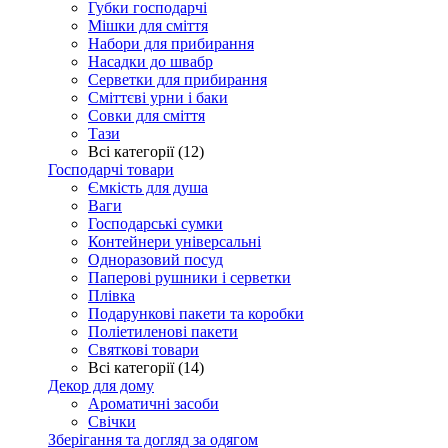
Губки господарчі
Мішки для сміття
Набори для прибирання
Насадки до швабр
Серветки для прибирання
Сміттєві урни і баки
Совки для сміття
Тази
Всі категорії (12)
Господарчі товари
Ємкість для душа
Ваги
Господарські сумки
Контейнери універсальні
Одноразовий посуд
Паперові рушники і серветки
Плівка
Подарункові пакети та коробки
Поліетиленові пакети
Святкові товари
Всі категорії (14)
Декор для дому
Ароматичні засоби
Свічки
Зберігання та догляд за одягом