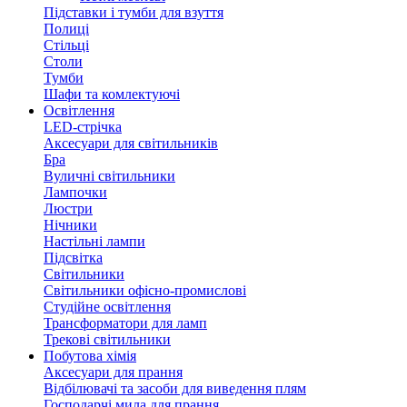
Підставки і тумби для взуття
Полиці
Стільці
Столи
Тумби
Шафи та комлектуючі
Освітлення
LED-стрічка
Аксесуари для світильників
Бра
Вуличні світильники
Лампочки
Люстри
Нічники
Настільні лампи
Підсвітка
Світильники
Світильники офісно-промислові
Студійне освітлення
Трансформатори для ламп
Трекові світильники
Побутова хімія
Аксесуари для прання
Відбілювачі та засоби для виведення плям
Господарчі мила для прання