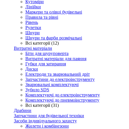
Кутоміри
Лінійки
Маркери та олівці будівельні
Правила та рівні
Рівень
Рулетки
Шнури
Шнури та фарби розмічальні
Всі категорії (12)
Витратні матеріали
Біти для шуруповерта
Витратні матеріали для паяння
Губки для затирання
Диски
Електроди та зварювальний дріт
Запчастини до електроінструменту
Зварювальні комплектуючі
Зубило SDS
Комплектуючі до електроінструменту
Комплектуючі до пневмоінструменту
Всі категорії (31)
Драбини
Запчастини для будівельної техніки
Засоби індивідуального захисту
Жилети і комбінезони