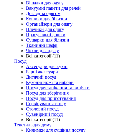
Вішалки для одягу
Вакуумні пакети для речей
Догляд за одягом
Кошики для білизни
Органайзери для одягу
Плечики для одягу
Прасувальні дошки
Сушарки для білизни
Тканинні шафи
Чохли для одягу
Всі категорії (11)
Посуд
Аксесуари для кухні
Барні аксесуари
Дитячий посуд
Кухонні ножі та набори
Посуд для запікання та випічки
Посуд для зберігання
Посуд для приготування
Сервірування столу
Столовий посуд
Сувенірний посуд
Всі категорії (11)
Текстиль для дому
Килимки для сушіння посуду