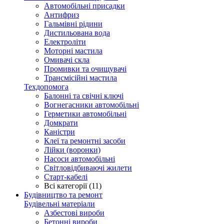
Автомобільні присадки
Антифриз
Гальмівні рідини
Дистильована вода
Електроліти
Моторні мастила
Омивачі скла
Промивки та очищувачі
Трансмісійні мастила
Техдопомога
Балонні та свічні ключі
Вогнегасники автомобільні
Герметики автомобільні
Домкрати
Каністри
Клеї та ремонтні засоби
Лійки (воронки)
Насоси автомобільні
Світловідбиваючі жилети
Старт-кабелі
Всі категорії (11)
Будівництво та ремонт
Будівельні матеріали
Азбестові вироби
Бетонні вироби