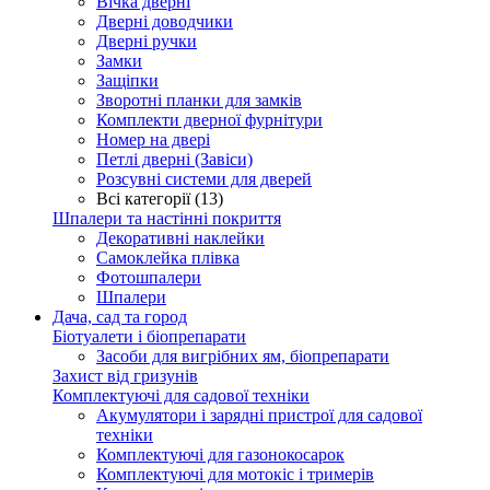
Вічка дверні
Дверні доводчики
Дверні ручки
Замки
Защіпки
Зворотні планки для замків
Комплекти дверної фурнітури
Номер на двері
Петлі дверні (Завіси)
Розсувні системи для дверей
Всі категорії (13)
Шпалери та настінні покриття
Декоративні наклейки
Самоклейка плівка
Фотошпалери
Шпалери
Дача, сад та город
Біотуалети і біопрепарати
Засоби для вигрібних ям, біопрепарати
Захист від гризунів
Комплектуючі для садової техніки
Акумулятори і зарядні пристрої для садової
техніки
Комплектуючі для газонокосарок
Комплектуючі для мотокіс і тримерів