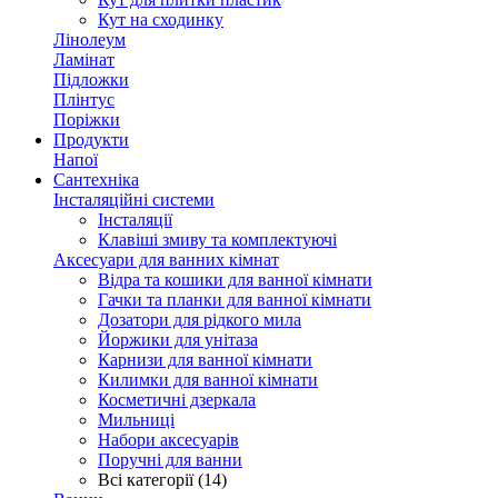
Кут на сходинку
Лінолеум
Ламінат
Підложки
Плінтус
Поріжки
Продукти
Напої
Сантехніка
Інсталяційні системи
Інсталяції
Клавіші змиву та комплектуючі
Аксесуари для ванних кімнат
Відра та кошики для ванної кімнати
Гачки та планки для ванної кімнати
Дозатори для рідкого мила
Йоржики для унітаза
Карнизи для ванної кімнати
Килимки для ванної кімнати
Косметичні дзеркала
Мильниці
Набори аксесуарів
Поручні для ванни
Всі категорії (14)