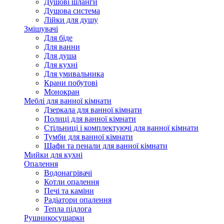
Душові шланги
Душова система
Лійки для душу
Змішувачі
Для біде
Для ванни
Для душа
Для кухні
Для умивальника
Крани побутові
Монокран
Меблі для ванної кімнати
Дзеркала для ванної кімнати
Полиці для ванної кімнати
Стільниці і комплектуючі для ванної кімнати
Тумби для ванної кімнати
Шафи та пенали для ванної кімнати
Мийки для кухні
Опалення
Водонагрівачі
Котли опалення
Печі та каміни
Радіатори опалення
Тепла підлога
Рушникосушарки