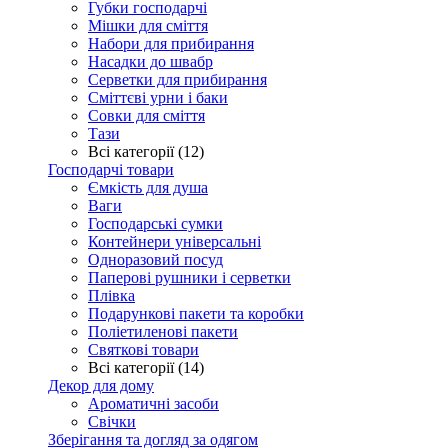
Губки господарчі
Мішки для сміття
Набори для прибирання
Насадки до швабр
Серветки для прибирання
Сміттєві урни і баки
Совки для сміття
Тази
Всі категорії (12)
Господарчі товари
Ємкість для душа
Ваги
Господарські сумки
Контейнери універсальні
Одноразовий посуд
Паперові рушники і серветки
Плівка
Подарункові пакети та коробки
Поліетиленові пакети
Святкові товари
Всі категорії (14)
Декор для дому
Ароматичні засоби
Свічки
Зберігання та догляд за одягом