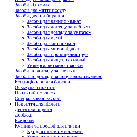
Засоби від комах
Засоби для миття посуду
Засоби для прибирання
Засоби для ванних кімнат
Засоби для догляду за меблями
Засоби для догляду за унітазом
Засоби для кухні
Засоби для миття вікон
Засоби для миття підлоги
Засоби для прочищення труб
Засоби для чищення килимів
Універсальні миючі засоби
Засоби по догляду за взуттям
Засоби по догляду за побутовою технікою
Кондиціонери для білизни
Освіжувачі повітря
Пральний порошок
Спеціалізовані засоби
Покриття для підлоги
Дерев'яна підлога
Доріжки
Ковролін
Кутники та профілі для плитки
Кут для плитки металевий
Кут для плитки пластик