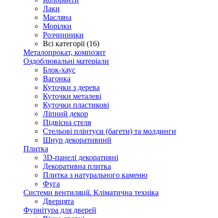
Лаки
Масляна
Морілки
Розчинники
Всі категорії (16)
Металопрокат, композит
Оздоблювальні матеріали
Блок-хаус
Вагонка
Куточки з дерева
Куточки металеві
Куточки пластикові
Ліпний декор
Підвісна стеля
Стельові плінтуси (багети) та молдинги
Шнур декоративний
Плитка
3D-панелі декоративні
Декоративна плитка
Плитка з натурального каменю
Фуга
Системи вентиляції. Кліматична техніка
Дверцята
Фурнітура для дверей