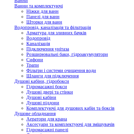
Ванни
Ванни та комплектуючі
Ніжки для ванн
Панелі для ванн
Шторки для ванн
Водопровід, каналізація та фільтрація
Арматура для зливних бачків
Водопровід
Каналізація
Підключення унітаза
Розширювальні баки, гідроакумулятори
Сифони
Трапи
Фільтри і системи очищення води
Шланги для підключення
Душові кабіни, гідробокси
Гідромасажні бокси
Душові двері та стінки
Душові кабіни
Душові піддони
Комплектуючі для душових кабін та боксів
Душове обладнання
Аератори для крана
Аксесуари та комплектуючі для змішувачів
Гідромасажні панелі