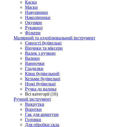
Каски
Маски
Навушники
Наколінники
Окуряри
Рукавиці
Фільтри
Малярний та оздоблювальний інструмент
Ємності будівельні
Вінчики та міксери
Валик з ручкою
Валики
Ванночки
Гладилки
Ківш будівельний
Кельми будівельні
Ножі будівельні
Ручка до валика
Всі категорії (16)
Ручний інструмент
Викрутки
Воротки
Гак для арматури
Головки
Для обробки скла