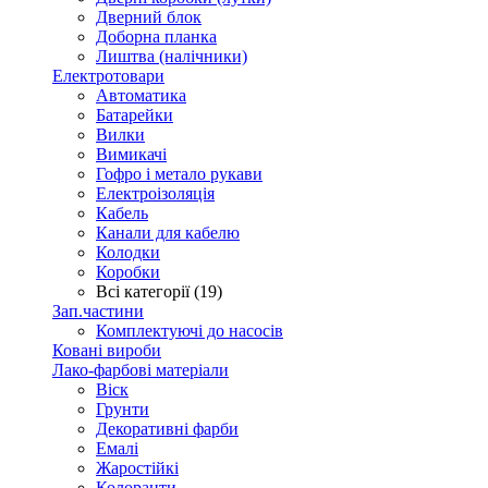
Дверний блок
Доборна планка
Лиштва (налічники)
Електротовари
Автоматика
Батарейки
Вилки
Вимикачі
Гофро і метало рукави
Електроізоляція
Кабель
Канали для кабелю
Колодки
Коробки
Всі категорії (19)
Зап.частини
Комплектуючі до насосів
Ковані вироби
Лако-фарбові матеріали
Віск
Грунти
Декоративні фарби
Емалі
Жаростійкі
Колоранти