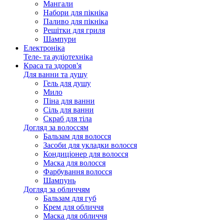
Мангали
Набори для пікніка
Паливо для пікніка
Решітки для гриля
Шампури
Електроніка
Теле- та аудіотехніка
Краса та здоров'я
Для ванни та душу
Гель для душу
Мило
Піна для ванни
Сіль для ванни
Скраб для тіла
Догляд за волоссям
Бальзам для волосся
Засоби для укладки волосся
Кондиціонер для волосся
Маска для волосся
Фарбування волосся
Шампунь
Догляд за обличчям
Бальзам для губ
Крем для обличчя
Маска для обличчя