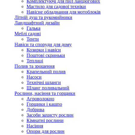
Комплектуючі для пил ланцюгових
Мастило для садової техніки
Навісне обладнання для мотоблоків
Літній душ та рукомийники
Ландшафтний дизайн
Галька
Меблі садові
Тенти
Навіси та споруди для дому
Козирки і навіси
Поштові скриньки
Теплиці
Полив та зрошення
Крапельний полив
Насоси
Технічні шланги
Шланг поливальний
Рослини, насіння та горщики
Агроволокно
Горщики і кашпо
Добрива
Засоби захисту рослин
Кімнатні рослини
Насіння
Опори для рослин