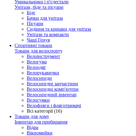
Умивальники і п'єдестали
Унітази, біде та пісуари
Біде
Бачки для унітаза
Пісуари
Сидіння та кришки для унітаза
Унітази та компакти
Чаші Генуя
Спортивні товари
Товари для велоспорту
Велоінструмент
Велогума
Велоодяг
Велорукавички
Велосипеди
Велосипедні запчастини
Велосипедні комп'ютери
Велосипедний інвентар
Велосумки
Велофляги і фляготримачі
Всі категорії (16)
Товари для дому
Інвентар для прибирання
Відра
Вікномийки