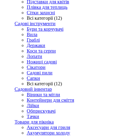
Підставки для квітів
Плівка для теплиць
Сітки захисні
Всі категорії (12)
Садові інструменти
Бури та корчувачі
Вила
Граблі
Держаки
Коси та серпи
Лопати
Ножиці садові
Сікатори
Садові пили
Сапки
Всі категорії (12)
Садовий інвентар
Віники та мітли
Контейнери для сміття
Лійки
Обприскувачі
Тачки
Товари для пікніка
Аксесуари для гриля
Акумулятори холоду