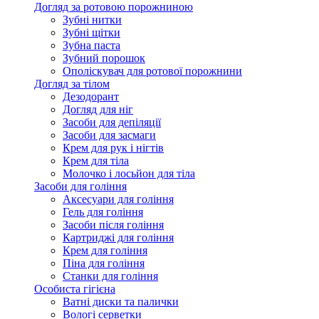
Догляд за ротовою порожниною
Зубні нитки
Зубні щітки
Зубна паста
Зубний порошок
Ополіскувач для ротової порожнини
Догляд за тілом
Дезодорант
Догляд для ніг
Засоби для депіляції
Засоби для засмаги
Крем для рук і нігтів
Крем для тіла
Молочко і лосьйон для тіла
Засоби для гоління
Аксесуари для гоління
Гель для гоління
Засоби після гоління
Картриджі для гоління
Крем для гоління
Піна для гоління
Станки для гоління
Особиста гігієна
Ватні диски та палички
Вологі серветки