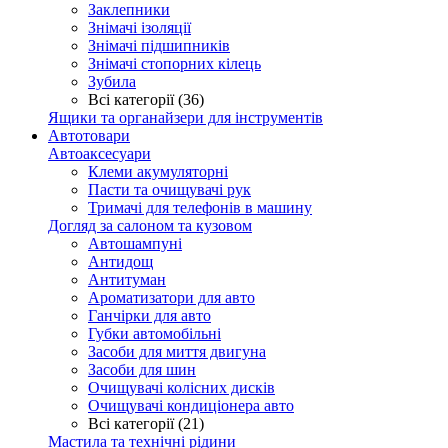
Заклепники
Знімачі ізоляції
Знімачі підшипників
Знімачі стопорних кілець
Зубила
Всі категорії (36)
Ящики та органайзери для інструментів
Автотовари
Автоаксесуари
Клеми акумуляторні
Пасти та очищувачі рук
Тримачі для телефонів в машину
Догляд за салоном та кузовом
Автошампуні
Антидощ
Антитуман
Ароматизатори для авто
Ганчірки для авто
Губки автомобільні
Засоби для миття двигуна
Засоби для шин
Очищувачі колісних дисків
Очищувачі кондиціонера авто
Всі категорії (21)
Мастила та технічні рідини