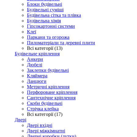
Блоки будівельні
Будівельні суміші
Будівельна сітка та плівка
Будівельна хімія
Гіпсокартонні системи
Клеї
Паркани та огорожа
Пиломатеріали та деревні плити
Всі категорії (13)
Будівельне кріплення
Анкери
Дюбелі
Заклепки будівельні
Кляймера
Ланцюги
Метричні кріплення
Перфороване кріплення
Сантехнічне кріплення
Скоби будівельні
Стрічка клейка
Всі категорії (17)
Двері
Двері вхідні
Двері міжкімнатні
Дверні коробки (лутки)