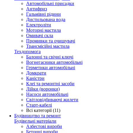
Автомобільні присадки
Антифриз
Гальмівні рідини
Дистильована вода
Електроліти
Моторні мастила
Омивачі скла
Промивки та очищувачі
Трансмісійні мастила
Техдопомога
Балонні та свічні ключі
Вогнегасники автомобільні
Герметики автомобільні
Домкрати
Каністри
Клеї та ремонтні засоби
Лійки (воронки)
Насоси автомобільні
Світловідбиваючі жилети
Старт-кабелі
Всі категорії (11)
Будівництво та ремонт
Будівельні матеріали
Азбестові вироби
Бетонні вироби