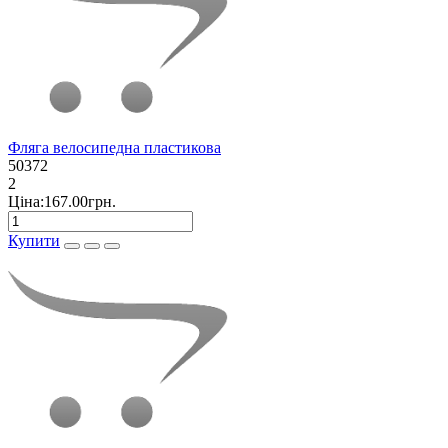
Фляга велосипедна пластикова
50372
2
Ціна:167.00грн.
Купити