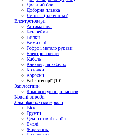
Дверний блок
Доборна планка
Лиштва (налічники)
Електротовари
Автоматика
Батарейки
Вилки
Вимикачі
Гофро і метало рукави
Електроізоляція
Кабель
Канали для кабелю
Колодки
Коробки
Всі категорії (19)
Зап.частини
Комплектуючі до насосів
Ковані вироби
Лако-фарбові матеріали
Віск
Грунти
Декоративні фарби
Емалі
Жаростійкі
Колоранти