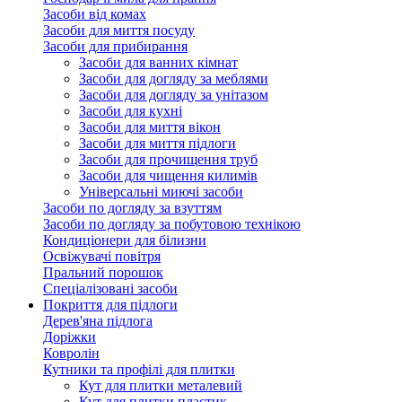
Засоби від комах
Засоби для миття посуду
Засоби для прибирання
Засоби для ванних кімнат
Засоби для догляду за меблями
Засоби для догляду за унітазом
Засоби для кухні
Засоби для миття вікон
Засоби для миття підлоги
Засоби для прочищення труб
Засоби для чищення килимів
Універсальні миючі засоби
Засоби по догляду за взуттям
Засоби по догляду за побутовою технікою
Кондиціонери для білизни
Освіжувачі повітря
Пральний порошок
Спеціалізовані засоби
Покриття для підлоги
Дерев'яна підлога
Доріжки
Ковролін
Кутники та профілі для плитки
Кут для плитки металевий
Кут для плитки пластик