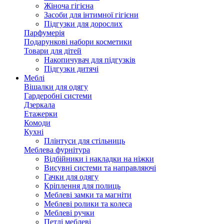
Жіноча гігієна
Засоби для інтимної гігієни
Підгузки для дорослих
Парфумерія
Подарункові набори косметики
Товари для дітей
Накопичувач для підгузків
Підгузки дитячі
Меблі
Вішалки для одягу
Гардеробні системи
Дзеркала
Етажерки
Комоди
Кухні
Плінтуси для стільниць
Меблева фурнітура
Відбійники і накладки на ніжки
Висувні системи та направляючі
Гачки для одягу
Кріплення для полиць
Меблеві замки та магніти
Меблеві ролики та колеса
Меблеві ручки
Петлі меблеві