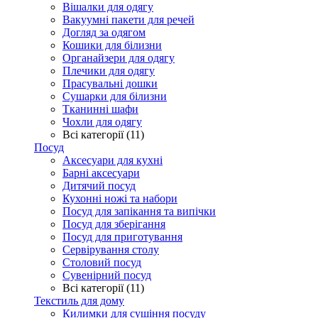
Вішалки для одягу
Вакуумні пакети для речей
Догляд за одягом
Кошики для білизни
Органайзери для одягу
Плечики для одягу
Прасувальні дошки
Сушарки для білизни
Тканинні шафи
Чохли для одягу
Всі категорії (11)
Посуд
Аксесуари для кухні
Барні аксесуари
Дитячий посуд
Кухонні ножі та набори
Посуд для запікання та випічки
Посуд для зберігання
Посуд для приготування
Сервірування столу
Столовий посуд
Сувенірний посуд
Всі категорії (11)
Текстиль для дому
Килимки для сушіння посуду