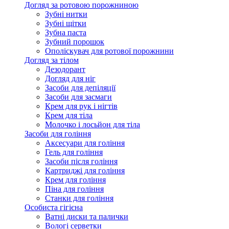
Догляд за ротовою порожниною
Зубні нитки
Зубні щітки
Зубна паста
Зубний порошок
Ополіскувач для ротової порожнини
Догляд за тілом
Дезодорант
Догляд для ніг
Засоби для депіляції
Засоби для засмаги
Крем для рук і нігтів
Крем для тіла
Молочко і лосьйон для тіла
Засоби для гоління
Аксесуари для гоління
Гель для гоління
Засоби після гоління
Картриджі для гоління
Крем для гоління
Піна для гоління
Станки для гоління
Особиста гігієна
Ватні диски та палички
Вологі серветки