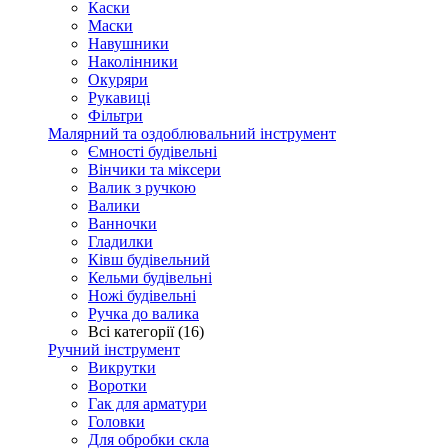
Каски
Маски
Навушники
Наколінники
Окуряри
Рукавиці
Фільтри
Малярний та оздоблювальний інструмент
Ємності будівельні
Вінчики та міксери
Валик з ручкою
Валики
Ванночки
Гладилки
Ківш будівельний
Кельми будівельні
Ножі будівельні
Ручка до валика
Всі категорії (16)
Ручний інструмент
Викрутки
Воротки
Гак для арматури
Головки
Для обробки скла