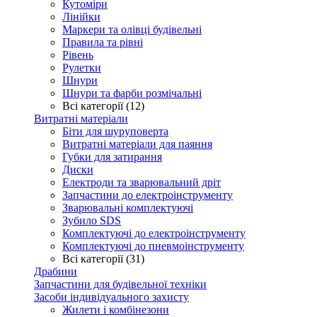
Кутоміри
Лінійки
Маркери та олівці будівельні
Правила та рівні
Рівень
Рулетки
Шнури
Шнури та фарби розмічальні
Всі категорії (12)
Витратні матеріали
Біти для шуруповерта
Витратні матеріали для паяння
Губки для затирання
Диски
Електроди та зварювальний дріт
Запчастини до електроінструменту
Зварювальні комплектуючі
Зубило SDS
Комплектуючі до електроінструменту
Комплектуючі до пневмоінструменту
Всі категорії (31)
Драбини
Запчастини для будівельної техніки
Засоби індивідуального захисту
Жилети і комбінезони