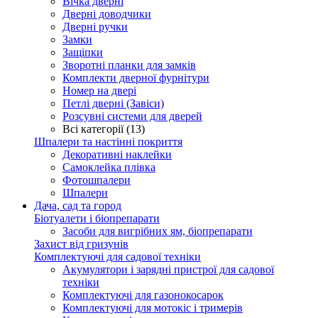
Вічка дверні
Дверні доводчики
Дверні ручки
Замки
Защіпки
Зворотні планки для замків
Комплекти дверної фурнітури
Номер на двері
Петлі дверні (Завіси)
Розсувні системи для дверей
Всі категорії (13)
Шпалери та настінні покриття
Декоративні наклейки
Самоклейка плівка
Фотошпалери
Шпалери
Дача, сад та город
Біотуалети і біопрепарати
Засоби для вигрібних ям, біопрепарати
Захист від гризунів
Комплектуючі для садової техніки
Акумулятори і зарядні пристрої для садової
техніки
Комплектуючі для газонокосарок
Комплектуючі для мотокіс і тримерів