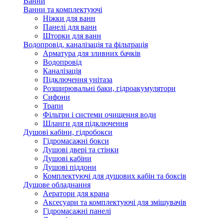
Ванни
Ванни та комплектуючі
Ніжки для ванн
Панелі для ванн
Шторки для ванн
Водопровід, каналізація та фільтрація
Арматура для зливних бачків
Водопровід
Каналізація
Підключення унітаза
Розширювальні баки, гідроакумулятори
Сифони
Трапи
Фільтри і системи очищення води
Шланги для підключення
Душові кабіни, гідробокси
Гідромасажні бокси
Душові двері та стінки
Душові кабіни
Душові піддони
Комплектуючі для душових кабін та боксів
Душове обладнання
Аератори для крана
Аксесуари та комплектуючі для змішувачів
Гідромасажні панелі