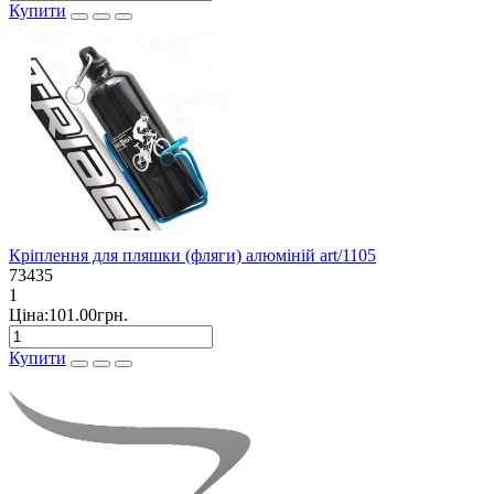
Купити
Кріплення для пляшки (фляги) алюміній art/1105
73435
1
Ціна:101.00грн.
Купити