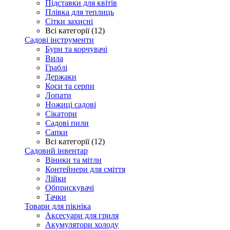
Підставки для квітів
Плівка для теплиць
Сітки захисні
Всі категорії (12)
Садові інструменти
Бури та корчувачі
Вила
Граблі
Держаки
Коси та серпи
Лопати
Ножиці садові
Сікатори
Садові пили
Сапки
Всі категорії (12)
Садовий інвентар
Віники та мітли
Контейнери для сміття
Лійки
Обприскувачі
Тачки
Товари для пікніка
Аксесуари для гриля
Акумулятори холоду