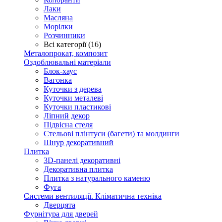
Лаки
Масляна
Морілки
Розчинники
Всі категорії (16)
Металопрокат, композит
Оздоблювальні матеріали
Блок-хаус
Вагонка
Куточки з дерева
Куточки металеві
Куточки пластикові
Ліпний декор
Підвісна стеля
Стельові плінтуси (багети) та молдинги
Шнур декоративний
Плитка
3D-панелі декоративні
Декоративна плитка
Плитка з натурального каменю
Фуга
Системи вентиляції. Кліматична техніка
Дверцята
Фурнітура для дверей