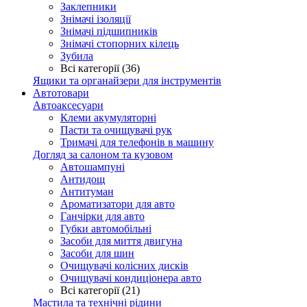
Заклепники
Знімачі ізоляції
Знімачі підшипників
Знімачі стопорних кілець
Зубила
Всі категорії (36)
Ящики та органайзери для інструментів
Автотовари
Автоаксесуари
Клеми акумуляторні
Пасти та очищувачі рук
Тримачі для телефонів в машину
Догляд за салоном та кузовом
Автошампуні
Антидощ
Антитуман
Ароматизатори для авто
Ганчірки для авто
Губки автомобільні
Засоби для миття двигуна
Засоби для шин
Очищувачі колісних дисків
Очищувачі кондиціонера авто
Всі категорії (21)
Мастила та технічні рідини