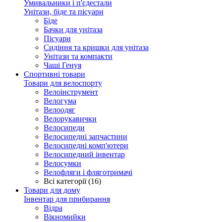
Умивальники і п'єдестали
Унітази, біде та пісуари
Біде
Бачки для унітаза
Пісуари
Сидіння та кришки для унітаза
Унітази та компакти
Чаші Генуя
Спортивні товари
Товари для велоспорту
Велоінструмент
Велогума
Велоодяг
Велорукавички
Велосипеди
Велосипедні запчастини
Велосипедні комп'ютери
Велосипедний інвентар
Велосумки
Велофляги і фляготримачі
Всі категорії (16)
Товари для дому
Інвентар для прибирання
Відра
Вікномийки