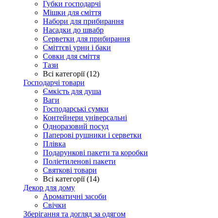
Губки господарчі
Мішки для сміття
Набори для прибирання
Насадки до швабр
Серветки для прибирання
Сміттєві урни і баки
Совки для сміття
Тази
Всі категорії (12)
Господарчі товари
Ємкість для душа
Ваги
Господарські сумки
Контейнери універсальні
Одноразовий посуд
Паперові рушники і серветки
Плівка
Подарункові пакети та коробки
Поліетиленові пакети
Святкові товари
Всі категорії (14)
Декор для дому
Ароматичні засоби
Свічки
Зберігання та догляд за одягом