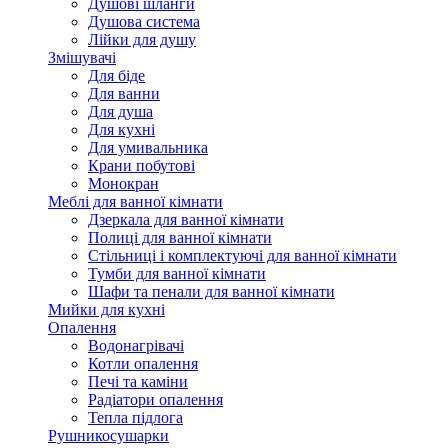
Душові шланги
Душова система
Лійки для душу
Змішувачі
Для біде
Для ванни
Для душа
Для кухні
Для умивальника
Крани побутові
Монокран
Меблі для ванної кімнати
Дзеркала для ванної кімнати
Полиці для ванної кімнати
Стільниці і комплектуючі для ванної кімнати
Тумби для ванної кімнати
Шафи та пенали для ванної кімнати
Мийки для кухні
Опалення
Водонагрівачі
Котли опалення
Печі та каміни
Радіатори опалення
Тепла підлога
Рушникосушарки