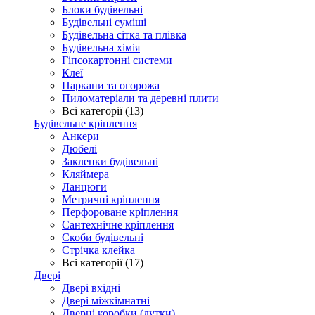
Блоки будівельні
Будівельні суміші
Будівельна сітка та плівка
Будівельна хімія
Гіпсокартонні системи
Клеї
Паркани та огорожа
Пиломатеріали та деревні плити
Всі категорії (13)
Будівельне кріплення
Анкери
Дюбелі
Заклепки будівельні
Кляймера
Ланцюги
Метричні кріплення
Перфороване кріплення
Сантехнічне кріплення
Скоби будівельні
Стрічка клейка
Всі категорії (17)
Двері
Двері вхідні
Двері міжкімнатні
Дверні коробки (лутки)