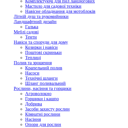
Комплектуючі для пил ланцюгових
Мастило для садової техніки
Навісне обладнання для мотоблоків
Літній душ та рукомийники
Ландшафтний дизайн
Галька
Меблі садові
Тенти
Навіси та споруди для дому
Козирки і навіси
Поштові скриньки
Теплиці
Полив та зрошення
Крапельний полив
Насоси
Технічні шланги
Шланг поливальний
Рослини, насіння та горщики
Агроволокно
Горщики і кашпо
Добрива
Засоби захисту рослин
Кімнатні рослини
Насіння
Опори для рослин