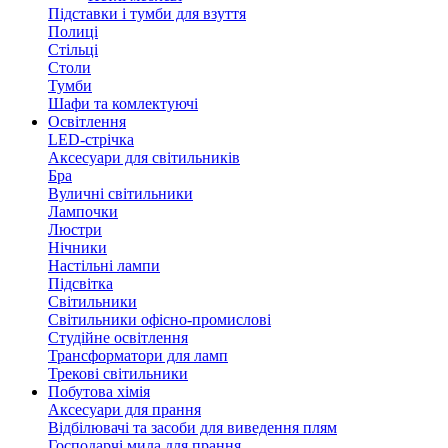
Підставки і тумби для взуття
Полиці
Стільці
Столи
Тумби
Шафи та комлектуючі
Освітлення
LED-стрічка
Аксесуари для світильників
Бра
Вуличні світильники
Лампочки
Люстри
Нічники
Настільні лампи
Підсвітка
Світильники
Світильники офісно-промислові
Студійне освітлення
Трансформатори для ламп
Трекові світильники
Побутова хімія
Аксесуари для прання
Відбілювачі та засоби для виведення плям
Господарчі мила для прання