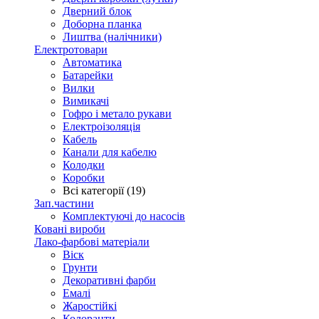
Дверний блок
Доборна планка
Лиштва (налічники)
Електротовари
Автоматика
Батарейки
Вилки
Вимикачі
Гофро і метало рукави
Електроізоляція
Кабель
Канали для кабелю
Колодки
Коробки
Всі категорії (19)
Зап.частини
Комплектуючі до насосів
Ковані вироби
Лако-фарбові матеріали
Віск
Грунти
Декоративні фарби
Емалі
Жаростійкі
Колоранти