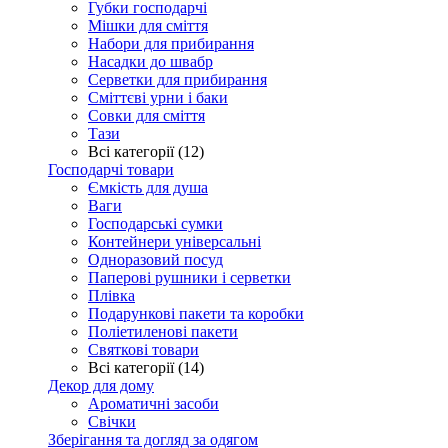
Губки господарчі
Мішки для сміття
Набори для прибирання
Насадки до швабр
Серветки для прибирання
Сміттєві урни і баки
Совки для сміття
Тази
Всі категорії (12)
Господарчі товари
Ємкість для душа
Ваги
Господарські сумки
Контейнери універсальні
Одноразовий посуд
Паперові рушники і серветки
Плівка
Подарункові пакети та коробки
Поліетиленові пакети
Святкові товари
Всі категорії (14)
Декор для дому
Ароматичні засоби
Свічки
Зберігання та догляд за одягом