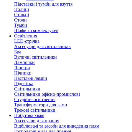
Підставки і тумби для взуття
Полиці
Стільці
Столи
Тумби
Шафи та комлектуючі
Освітлення
LED-стрічка
Аксесуари для світильників
Бра
Вуличні світильники
Лампочки
Люстри
Нічники
Настільні лампи
Підсвітка
Світильники
Світильники офісно-промислові
Студійне освітлення
Трансформатори для ламп
Трекові світильники
Побутова хімія
Аксесуари для прання
Відбілювачі та засоби для виведення плям
Господарчі мила для прання