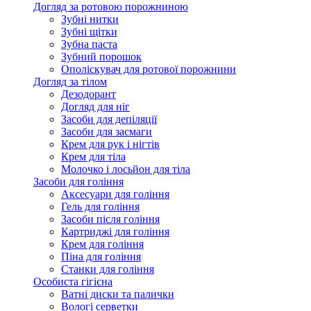
Догляд за ротовою порожниною
Зубні нитки
Зубні щітки
Зубна паста
Зубний порошок
Ополіскувач для ротової порожнини
Догляд за тілом
Дезодорант
Догляд для ніг
Засоби для депіляції
Засоби для засмаги
Крем для рук і нігтів
Крем для тіла
Молочко і лосьйон для тіла
Засоби для гоління
Аксесуари для гоління
Гель для гоління
Засоби після гоління
Картриджі для гоління
Крем для гоління
Піна для гоління
Станки для гоління
Особиста гігієна
Ватні диски та палички
Вологі серветки