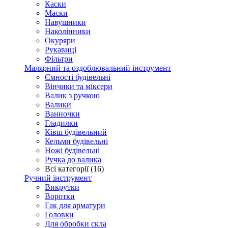
Каски
Маски
Навушники
Наколінники
Окуряри
Рукавиці
Фільтри
Малярний та оздоблювальний інструмент
Ємності будівельні
Вінчики та міксери
Валик з ручкою
Валики
Ванночки
Гладилки
Ківш будівельний
Кельми будівельні
Ножі будівельні
Ручка до валика
Всі категорії (16)
Ручний інструмент
Викрутки
Воротки
Гак для арматури
Головки
Для обробки скла