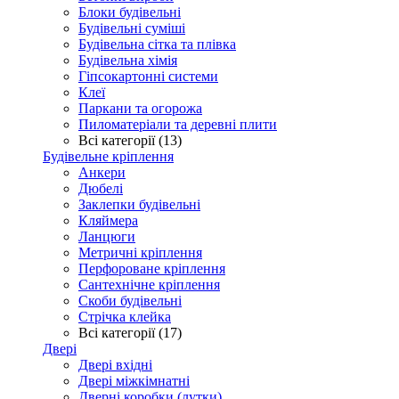
Блоки будівельні
Будівельні суміші
Будівельна сітка та плівка
Будівельна хімія
Гіпсокартонні системи
Клеї
Паркани та огорожа
Пиломатеріали та деревні плити
Всі категорії (13)
Будівельне кріплення
Анкери
Дюбелі
Заклепки будівельні
Кляймера
Ланцюги
Метричні кріплення
Перфороване кріплення
Сантехнічне кріплення
Скоби будівельні
Стрічка клейка
Всі категорії (17)
Двері
Двері вхідні
Двері міжкімнатні
Дверні коробки (лутки)