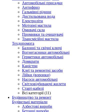
Автомобільні присадки
Антифриз
Гальмівні рідини
Дистильована вода
Електроліти
Моторні мастила
Омивачі скла
Промивки та очищувачі
Трансмісійні мастила
Техдопомога
Балонні та свічні ключі
Вогнегасники автомобільні
Герметики автомобільні
Домкрати
Каністри
Клеї та ремонтні засоби
Лійки (воронки)
Насоси автомобільні
Світловідбиваючі жилети
Старт-кабелі
Всі категорії (11)
Будівництво та ремонт
Будівельні матеріали
Азбестові вироби
Бетонні вироби