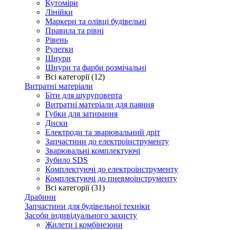
Кутоміри
Лінійки
Маркери та олівці будівельні
Правила та рівні
Рівень
Рулетки
Шнури
Шнури та фарби розмічальні
Всі категорії (12)
Витратні матеріали
Біти для шуруповерта
Витратні матеріали для паяння
Губки для затирання
Диски
Електроди та зварювальний дріт
Запчастини до електроінструменту
Зварювальні комплектуючі
Зубило SDS
Комплектуючі до електроінструменту
Комплектуючі до пневмоінструменту
Всі категорії (31)
Драбини
Запчастини для будівельної техніки
Засоби індивідуального захисту
Жилети і комбінезони