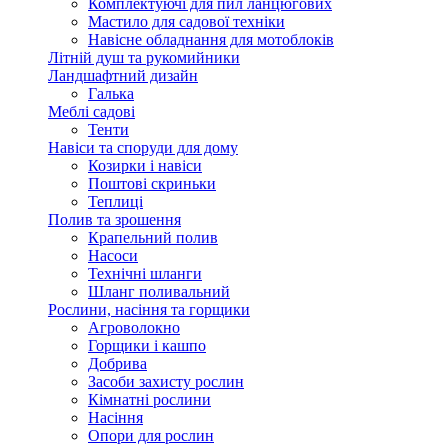
Комплектуючі для пил ланцюгових
Мастило для садової техніки
Навісне обладнання для мотоблоків
Літній душ та рукомийники
Ландшафтний дизайн
Галька
Меблі садові
Тенти
Навіси та споруди для дому
Козирки і навіси
Поштові скриньки
Теплиці
Полив та зрошення
Крапельний полив
Насоси
Технічні шланги
Шланг поливальний
Рослини, насіння та горщики
Агроволокно
Горщики і кашпо
Добрива
Засоби захисту рослин
Кімнатні рослини
Насіння
Опори для рослин