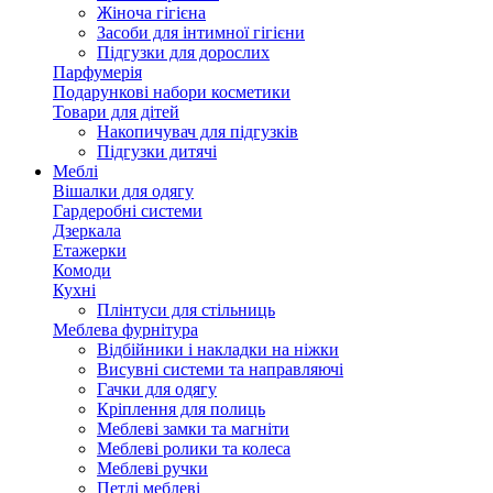
Жіноча гігієна
Засоби для інтимної гігієни
Підгузки для дорослих
Парфумерія
Подарункові набори косметики
Товари для дітей
Накопичувач для підгузків
Підгузки дитячі
Меблі
Вішалки для одягу
Гардеробні системи
Дзеркала
Етажерки
Комоди
Кухні
Плінтуси для стільниць
Меблева фурнітура
Відбійники і накладки на ніжки
Висувні системи та направляючі
Гачки для одягу
Кріплення для полиць
Меблеві замки та магніти
Меблеві ролики та колеса
Меблеві ручки
Петлі меблеві