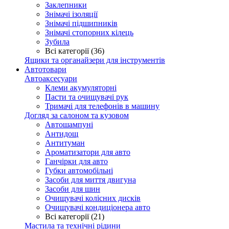
Заклепники
Знімачі ізоляції
Знімачі підшипників
Знімачі стопорних кілець
Зубила
Всі категорії (36)
Ящики та органайзери для інструментів
Автотовари
Автоаксесуари
Клеми акумуляторні
Пасти та очищувачі рук
Тримачі для телефонів в машину
Догляд за салоном та кузовом
Автошампуні
Антидощ
Антитуман
Ароматизатори для авто
Ганчірки для авто
Губки автомобільні
Засоби для миття двигуна
Засоби для шин
Очищувачі колісних дисків
Очищувачі кондиціонера авто
Всі категорії (21)
Мастила та технічні рідини