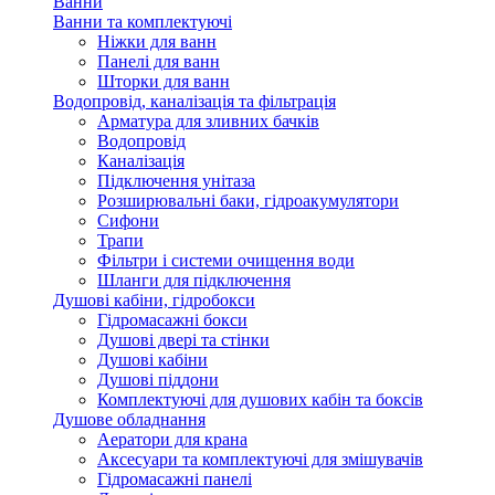
Ванни
Ванни та комплектуючі
Ніжки для ванн
Панелі для ванн
Шторки для ванн
Водопровід, каналізація та фільтрація
Арматура для зливних бачків
Водопровід
Каналізація
Підключення унітаза
Розширювальні баки, гідроакумулятори
Сифони
Трапи
Фільтри і системи очищення води
Шланги для підключення
Душові кабіни, гідробокси
Гідромасажні бокси
Душові двері та стінки
Душові кабіни
Душові піддони
Комплектуючі для душових кабін та боксів
Душове обладнання
Аератори для крана
Аксесуари та комплектуючі для змішувачів
Гідромасажні панелі