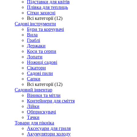
Підставки для квітів
Плівка для теплиць
Сітки захисні
Всі категорії (12)
Садові інструменти
Бури та корчувачі
Вила
Граблі
Держаки
Коси та серпи
Лопати
Ножиці садові
Сікатори
Садові пили
Сапки
Всі категорії (12)
Садовий інвентар
Віники та мітли
Контейнери для сміття
Лійки
Обприскувачі
Тачки
Товари для пікніка
Аксесуари для гриля
Акумулятори холоду