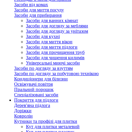
Засоби від комах
Засоби для миття посуду
Засоби для прибирання
Засоби для ванних кімнат
Засоби для догляду за меблями
Засоби для догляду за унітазом
Засоби для кухні
Засоби для миття вікон
Засоби для миття підлоги
Засоби для прочищення труб
Засоби для чищення килимів
Універсальні миючі засоби
Засоби по догляду за взуттям
Засоби по догляду за побутовою технікою
Кондиціонери для білизни
Освіжувачі повітря
Пральний порошок
Спеціалізовані засоби
Покриття для підлоги
Дерев'яна підлога
Доріжки
Ковролін
Кутники та профілі для плитки
Кут для плитки металевий
Кут для плитки пластик