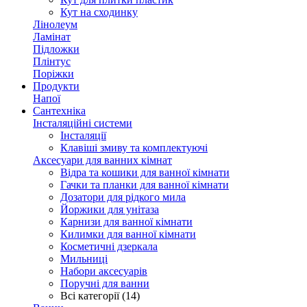
Кут на сходинку
Лінолеум
Ламінат
Підложки
Плінтус
Поріжки
Продукти
Напої
Сантехніка
Інсталяційні системи
Інсталяції
Клавіші змиву та комплектуючі
Аксесуари для ванних кімнат
Відра та кошики для ванної кімнати
Гачки та планки для ванної кімнати
Дозатори для рідкого мила
Йоржики для унітаза
Карнизи для ванної кімнати
Килимки для ванної кімнати
Косметичні дзеркала
Мильниці
Набори аксесуарів
Поручні для ванни
Всі категорії (14)