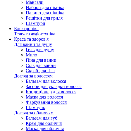
Мангали
Набори для пікніка
Паливо для пікніка
Решітки для гриля
Шампури
Електроніка
Теле- та аудіотехніка
Краса та здоров'я
Для ванни та душу
Гель для душу
Мило
Піна для ванни
Сіль для ванни
Скраб для тіла
Догляд за волоссям
Бальзам для волосся
Засоби для укладки волосся
Кондиціонер для волосся
Маска для волосся
Фарбування волосся
Шампунь
Догляд за обличчям
Бальзам для губ
Крем для обличчя
Маска для обличчя