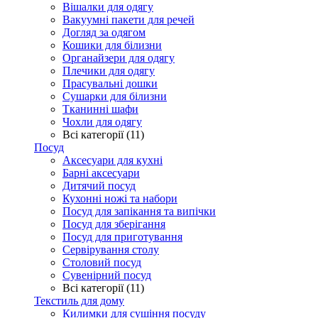
Вішалки для одягу
Вакуумні пакети для речей
Догляд за одягом
Кошики для білизни
Органайзери для одягу
Плечики для одягу
Прасувальні дошки
Сушарки для білизни
Тканинні шафи
Чохли для одягу
Всі категорії (11)
Посуд
Аксесуари для кухні
Барні аксесуари
Дитячий посуд
Кухонні ножі та набори
Посуд для запікання та випічки
Посуд для зберігання
Посуд для приготування
Сервірування столу
Столовий посуд
Сувенірний посуд
Всі категорії (11)
Текстиль для дому
Килимки для сушіння посуду