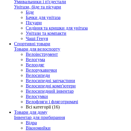
Умивальники і п'єдестали
Унітази, біде та пісуари
Біде
Бачки для унітаза
Пісуари
Сидіння та кришки для унітаза
Унітази та компакти
Чаші Генуя
Спортивні товари
Товари для велоспорту
Велоінструмент
Велогума
Велоодяг
Велорукавички
Велосипеди
Велосипедні запчастини
Велосипедні комп'ютери
Велосипедний інвентар
Велосумки
Велофляги і фляготримачі
Всі категорії (16)
Товари для дому
Інвентар для прибирання
Відра
Вікномийки