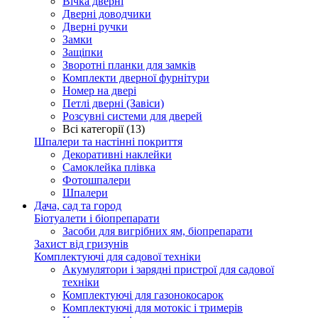
Вічка дверні
Дверні доводчики
Дверні ручки
Замки
Защіпки
Зворотні планки для замків
Комплекти дверної фурнітури
Номер на двері
Петлі дверні (Завіси)
Розсувні системи для дверей
Всі категорії (13)
Шпалери та настінні покриття
Декоративні наклейки
Самоклейка плівка
Фотошпалери
Шпалери
Дача, сад та город
Біотуалети і біопрепарати
Засоби для вигрібних ям, біопрепарати
Захист від гризунів
Комплектуючі для садової техніки
Акумулятори і зарядні пристрої для садової
техніки
Комплектуючі для газонокосарок
Комплектуючі для мотокіс і тримерів