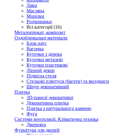
Лаки
Масляна
Морілки
Розчинники
Всі категорії (16)
Металопрокат, композит
Оздоблювальні матеріали
Блок-хаус
Вагонка
Куточки з дерева
Куточки металеві
Куточки пластикові
Ліпний декор
Підвісна стеля
Стельові плінтуси (багети) та молдинги
Шнур декоративний
Плитка
3D-панелі декоративні
Декоративна плитка
Плитка з натурального каменю
Фуга
Системи вентиляції. Кліматична техніка
Дверцята
Фурнітура для дверей