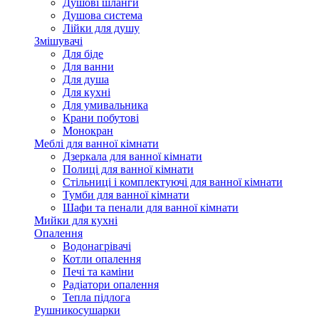
Душові шланги
Душова система
Лійки для душу
Змішувачі
Для біде
Для ванни
Для душа
Для кухні
Для умивальника
Крани побутові
Монокран
Меблі для ванної кімнати
Дзеркала для ванної кімнати
Полиці для ванної кімнати
Стільниці і комплектуючі для ванної кімнати
Тумби для ванної кімнати
Шафи та пенали для ванної кімнати
Мийки для кухні
Опалення
Водонагрівачі
Котли опалення
Печі та каміни
Радіатори опалення
Тепла підлога
Рушникосушарки