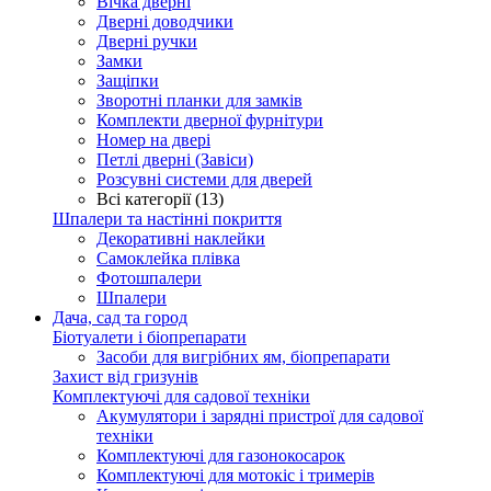
Вічка дверні
Дверні доводчики
Дверні ручки
Замки
Защіпки
Зворотні планки для замків
Комплекти дверної фурнітури
Номер на двері
Петлі дверні (Завіси)
Розсувні системи для дверей
Всі категорії (13)
Шпалери та настінні покриття
Декоративні наклейки
Самоклейка плівка
Фотошпалери
Шпалери
Дача, сад та город
Біотуалети і біопрепарати
Засоби для вигрібних ям, біопрепарати
Захист від гризунів
Комплектуючі для садової техніки
Акумулятори і зарядні пристрої для садової
техніки
Комплектуючі для газонокосарок
Комплектуючі для мотокіс і тримерів