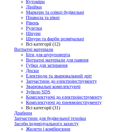
Кутоміри
Лінійки
Маркери та олівці будівельні
Правила та рівні
Рівень
Рулетки
Шнури
Шнури та фарби розмічальні
Всі категорії (12)
Витратні матеріали
Біти для шуруповерта
Витратні матеріали для паяння
Губки для затирання
Диски
Електроди та зварювальний дріт
Запчастини до електроінструменту
Зварювальні комплектуючі
Зубило SDS
Комплектуючі до електроінструменту
Комплектуючі до пневмоінструменту
Всі категорії (31)
Драбини
Запчастини для будівельної техніки
Засоби індивідуального захисту
Жилети і комбінезони