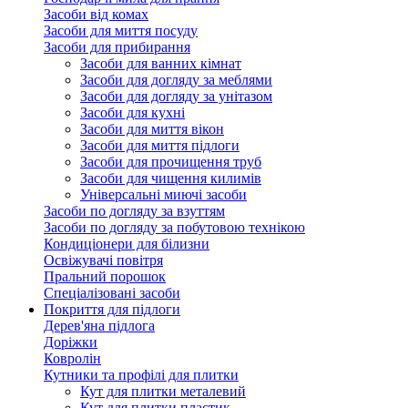
Засоби від комах
Засоби для миття посуду
Засоби для прибирання
Засоби для ванних кімнат
Засоби для догляду за меблями
Засоби для догляду за унітазом
Засоби для кухні
Засоби для миття вікон
Засоби для миття підлоги
Засоби для прочищення труб
Засоби для чищення килимів
Універсальні миючі засоби
Засоби по догляду за взуттям
Засоби по догляду за побутовою технікою
Кондиціонери для білизни
Освіжувачі повітря
Пральний порошок
Спеціалізовані засоби
Покриття для підлоги
Дерев'яна підлога
Доріжки
Ковролін
Кутники та профілі для плитки
Кут для плитки металевий
Кут для плитки пластик