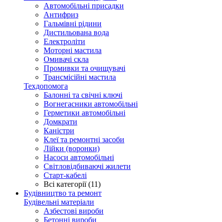
Автомобільні присадки
Антифриз
Гальмівні рідини
Дистильована вода
Електроліти
Моторні мастила
Омивачі скла
Промивки та очищувачі
Трансмісійні мастила
Техдопомога
Балонні та свічні ключі
Вогнегасники автомобільні
Герметики автомобільні
Домкрати
Каністри
Клеї та ремонтні засоби
Лійки (воронки)
Насоси автомобільні
Світловідбиваючі жилети
Старт-кабелі
Всі категорії (11)
Будівництво та ремонт
Будівельні матеріали
Азбестові вироби
Бетонні вироби