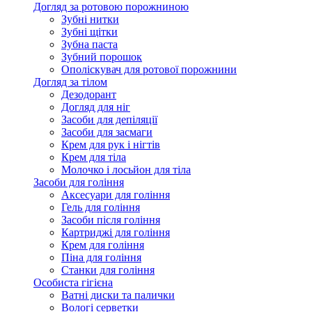
Догляд за ротовою порожниною
Зубні нитки
Зубні щітки
Зубна паста
Зубний порошок
Ополіскувач для ротової порожнини
Догляд за тілом
Дезодорант
Догляд для ніг
Засоби для депіляції
Засоби для засмаги
Крем для рук і нігтів
Крем для тіла
Молочко і лосьйон для тіла
Засоби для гоління
Аксесуари для гоління
Гель для гоління
Засоби після гоління
Картриджі для гоління
Крем для гоління
Піна для гоління
Станки для гоління
Особиста гігієна
Ватні диски та палички
Вологі серветки