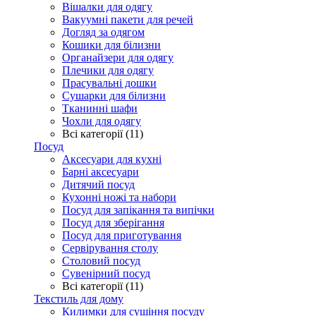
Вішалки для одягу
Вакуумні пакети для речей
Догляд за одягом
Кошики для білизни
Органайзери для одягу
Плечики для одягу
Прасувальні дошки
Сушарки для білизни
Тканинні шафи
Чохли для одягу
Всі категорії (11)
Посуд
Аксесуари для кухні
Барні аксесуари
Дитячий посуд
Кухонні ножі та набори
Посуд для запікання та випічки
Посуд для зберігання
Посуд для приготування
Сервірування столу
Столовий посуд
Сувенірний посуд
Всі категорії (11)
Текстиль для дому
Килимки для сушіння посуду