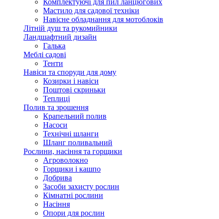
Комплектуючі для пил ланцюгових
Мастило для садової техніки
Навісне обладнання для мотоблоків
Літній душ та рукомийники
Ландшафтний дизайн
Галька
Меблі садові
Тенти
Навіси та споруди для дому
Козирки і навіси
Поштові скриньки
Теплиці
Полив та зрошення
Крапельний полив
Насоси
Технічні шланги
Шланг поливальний
Рослини, насіння та горщики
Агроволокно
Горщики і кашпо
Добрива
Засоби захисту рослин
Кімнатні рослини
Насіння
Опори для рослин