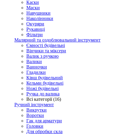
Каски
Маски
Навушники
Наколінники
Окуряри
Рукавиці
Фільтри
Малярний та оздоблювальний інструмент
Ємності будівельні
Вінчики та міксери
Валик з ручкою
Валики
Ванночки
Гладилки
Ківш будівельний
Кельми будівельні
Ножі будівельні
Ручка до валика
Всі категорії (16)
Ручний інструмент
Викрутки
Воротки
Гак для арматури
Головки
Для обробки скла