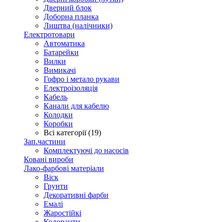
Дверний блок
Доборна планка
Лиштва (налічники)
Електротовари
Автоматика
Батарейки
Вилки
Вимикачі
Гофро і метало рукави
Електроізоляція
Кабель
Канали для кабелю
Колодки
Коробки
Всі категорії (19)
Зап.частини
Комплектуючі до насосів
Ковані вироби
Лако-фарбові матеріали
Віск
Грунти
Декоративні фарби
Емалі
Жаростійкі
Колоранти