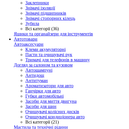
Заклепники
Знімачі ізоляції
Знімачі підшипників
Знімачі стопорних кілець
Зубила
Всі категорії (36)
Ящики та органайзери для інструментів
Автотовари
Автоаксесуари
Клеми акумуляторні
Пасти та очищувачі рук
Тримачі для телефонів в машину
Догляд за салоном та кузовом
Автошампуні
Антидощ
Антитуман
Ароматизатори для авто
Ганчірки для авто
Губки автомобільні
Засоби для миття двигуна
Засоби для шин
Очищувачі колісних дисків
Очищувачі кондиціонера авто
Всі категорії (21)
Мастила та технічні рідини