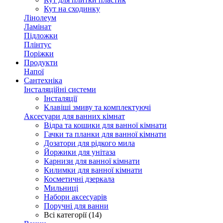
Кут на сходинку
Лінолеум
Ламінат
Підложки
Плінтус
Поріжки
Продукти
Напої
Сантехніка
Інсталяційні системи
Інсталяції
Клавіші змиву та комплектуючі
Аксесуари для ванних кімнат
Відра та кошики для ванної кімнати
Гачки та планки для ванної кімнати
Дозатори для рідкого мила
Йоржики для унітаза
Карнизи для ванної кімнати
Килимки для ванної кімнати
Косметичні дзеркала
Мильниці
Набори аксесуарів
Поручні для ванни
Всі категорії (14)