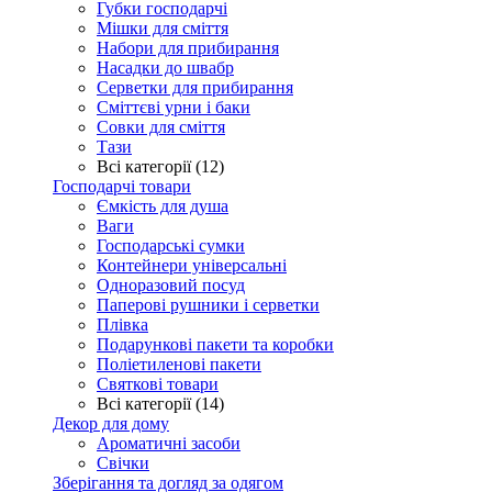
Губки господарчі
Мішки для сміття
Набори для прибирання
Насадки до швабр
Серветки для прибирання
Сміттєві урни і баки
Совки для сміття
Тази
Всі категорії (12)
Господарчі товари
Ємкість для душа
Ваги
Господарські сумки
Контейнери універсальні
Одноразовий посуд
Паперові рушники і серветки
Плівка
Подарункові пакети та коробки
Поліетиленові пакети
Святкові товари
Всі категорії (14)
Декор для дому
Ароматичні засоби
Свічки
Зберігання та догляд за одягом