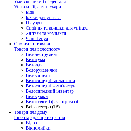
Умивальники і п'єдестали
Унітази, біде та пісуари
Біде
Бачки для унітаза
Пісуари
Сидіння та кришки для унітаза
Унітази та компакти
Чаші Генуя
Спортивні товари
Товари для велоспорту
Велоінструмент
Велогума
Велоодяг
Велорукавички
Велосипеди
Велосипедні запчастини
Велосипедні комп'ютери
Велосипедний інвентар
Велосумки
Велофляги і фляготримачі
Всі категорії (16)
Товари для дому
Інвентар для прибирання
Відра
Вікномийки