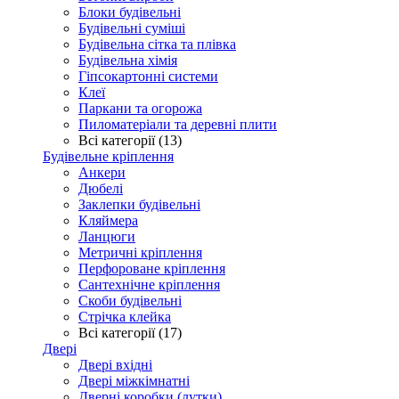
Блоки будівельні
Будівельні суміші
Будівельна сітка та плівка
Будівельна хімія
Гіпсокартонні системи
Клеї
Паркани та огорожа
Пиломатеріали та деревні плити
Всі категорії (13)
Будівельне кріплення
Анкери
Дюбелі
Заклепки будівельні
Кляймера
Ланцюги
Метричні кріплення
Перфороване кріплення
Сантехнічне кріплення
Скоби будівельні
Стрічка клейка
Всі категорії (17)
Двері
Двері вхідні
Двері міжкімнатні
Дверні коробки (лутки)