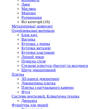
Лаки
Масляна
Морілки
Розчинники
Всі категорії (16)
Металопрокат, композит
Оздоблювальні матеріали
Блок-хаус
Вагонка
Куточки з дерева
Куточки металеві
Куточки пластикові
Ліпний декор
Підвісна стеля
Стельові плінтуси (багети) та молдинги
Шнур декоративний
Плитка
3D-панелі декоративні
Декоративна плитка
Плитка з натурального каменю
Фуга
Системи вентиляції. Кліматична техніка
Дверцята
Фурнітура для дверей