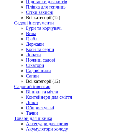
Підставки для квітів
Плівка для теплиць
Сітки захисні
Всі категорії (12)
Садові інструменти
Бури та корчувачі
Вила
Граблі
Держаки
Коси та серпи
Лопати
Ножиці садові
Сікатори
Садові пили
Сапки
Всі категорії (12)
Садовий інвентар
Віники та мітли
Контейнери для сміття
Лійки
Обприскувачі
Тачки
Товари для пікніка
Аксесуари для гриля
Акумулятори холоду