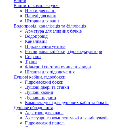
Ванни
Ванни та комплектуючі
Ніжки для ванн
Панелі для ванн
Шторки для ванн
Водопровід, каналізація та фільтрація
Арматура для зливних бачків
Водопровід
Каналізація
Підключення унітаза
Розширювальні баки, гідроакумулятори
Сифони
Трапи
Фільтри і системи очищення води
Шланги для підключення
Душові кабіни, гідробокси
Гідромасажні бокси
Душові двері та стінки
Душові кабіни
Душові піддони
Комплектуючі для душових кабін та боксів
Душове обладнання
Аератори для крана
Аксесуари та комплектуючі для змішувачів
Гідромасажні панелі