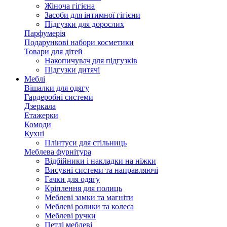
Жіноча гігієна
Засоби для інтимної гігієни
Підгузки для дорослих
Парфумерія
Подарункові набори косметики
Товари для дітей
Накопичувач для підгузків
Підгузки дитячі
Меблі
Вішалки для одягу
Гардеробні системи
Дзеркала
Етажерки
Комоди
Кухні
Плінтуси для стільниць
Меблева фурнітура
Відбійники і накладки на ніжки
Висувні системи та направляючі
Гачки для одягу
Кріплення для полиць
Меблеві замки та магніти
Меблеві ролики та колеса
Меблеві ручки
Петлі меблеві