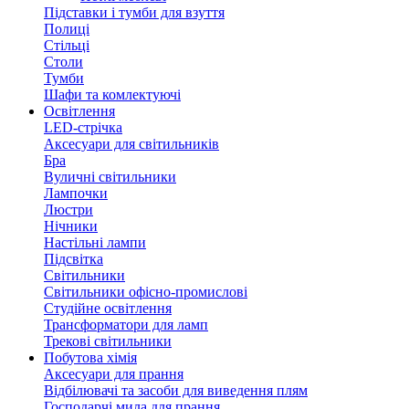
Підставки і тумби для взуття
Полиці
Стільці
Столи
Тумби
Шафи та комлектуючі
Освітлення
LED-стрічка
Аксесуари для світильників
Бра
Вуличні світильники
Лампочки
Люстри
Нічники
Настільні лампи
Підсвітка
Світильники
Світильники офісно-промислові
Студійне освітлення
Трансформатори для ламп
Трекові світильники
Побутова хімія
Аксесуари для прання
Відбілювачі та засоби для виведення плям
Господарчі мила для прання