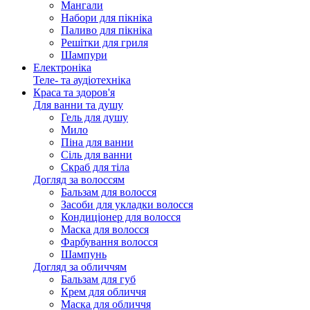
Мангали
Набори для пікніка
Паливо для пікніка
Решітки для гриля
Шампури
Електроніка
Теле- та аудіотехніка
Краса та здоров'я
Для ванни та душу
Гель для душу
Мило
Піна для ванни
Сіль для ванни
Скраб для тіла
Догляд за волоссям
Бальзам для волосся
Засоби для укладки волосся
Кондиціонер для волосся
Маска для волосся
Фарбування волосся
Шампунь
Догляд за обличчям
Бальзам для губ
Крем для обличчя
Маска для обличчя