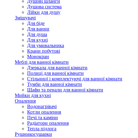
Душові шланги
Душова система
Лійки для душу
Змішувачі
Для біде
Для ванни
Для душа
Для кухні
Для умивальника
Крани побутові
Монокран
Меблі для ванної кімнати
Дзеркала для ванної кімнати
Полиці для ванної кімнати
Стільниці і комплектуючі для ванної кімнати
Тумби для ванної кімнати
Шафи та пенали для ванної кімнати
Мийки для кухні
Опалення
Водонагрівачі
Котли опалення
Печі та каміни
Радіатори опалення
Тепла підлога
Рушникосушарки