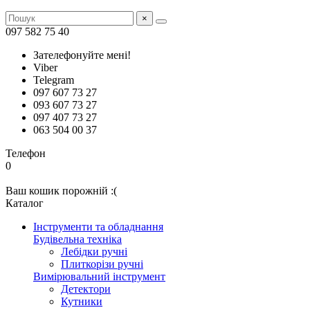
×
097 582 75 40
Зателефонуйте мені!
Viber
Telegram
097 607 73 27
093 607 73 27
097 407 73 27
063 504 00 37
Телефон
0
Ваш кошик порожній :(
Каталог
Інструменти та обладнання
Будівельна техніка
Лебідки ручні
Плиткорізи ручні
Вимірювальний інструмент
Детектори
Кутники