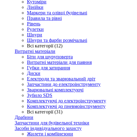
Кутоміри
Лінійки
Маркери та олівці будівельні
Правила та рівні
Рівень
Рулетки
Шнури
Шнури та фарби розмічальні
Всі категорії (12)
Витратні матеріали
Біти для шуруповерта
Витратні матеріали для паяння
Губки для затирання
Диски
Електроди та зварювальний дріт
Запчастини до електроінструменту
Зварювальні комплектуючі
Зубило SDS
Комплектуючі до електроінструменту
Комплектуючі до пневмоінструменту
Всі категорії (31)
Драбини
Запчастини для будівельної техніки
Засоби індивідуального захисту
Жилети і комбінезони