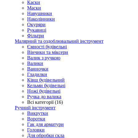
Каски
Маски
Навушники
Наколінники
Окуряри
Рукавиці
Фільтри
Малярний та оздоблювальний інструмент
Ємності будівельні
Вінчики та міксери
Валик з ручкою
Валики
Ванночки
Гладилки
Ківш будівельний
Кельми будівельні
Ножі будівельні
Ручка до валика
Всі категорії (16)
Ручний інструмент
Викрутки
Воротки
Гак для арматури
Головки
Для обробки скла