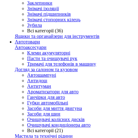
Заклепники
Знімачі ізоляції
Знімачі підшипників
Знімачі стопорних кілець
Зубила
Всі категорії (36)
Ящики та органайзери для інструментів
Автотовари
Автоаксесуари
Клеми акумуляторні
Пасти та очищувачі рук
Тримачі для телефонів в машину
Догляд за салоном та кузовом
Автошампуні
Антидощ
Антитуман
Ароматизатори для авто
Ганчірки для авто
Губки автомобільні
Засоби для миття двигуна
Засоби для шин
Очищувачі колісних дисків
Очищувачі кондиціонера авто
Всі категорії (21)
Мастила та технічні рідини