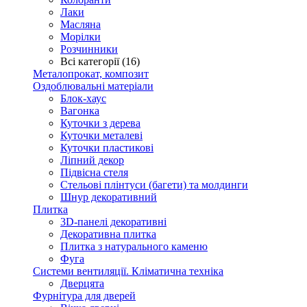
Лаки
Масляна
Морілки
Розчинники
Всі категорії (16)
Металопрокат, композит
Оздоблювальні матеріали
Блок-хаус
Вагонка
Куточки з дерева
Куточки металеві
Куточки пластикові
Ліпний декор
Підвісна стеля
Стельові плінтуси (багети) та молдинги
Шнур декоративний
Плитка
3D-панелі декоративні
Декоративна плитка
Плитка з натурального каменю
Фуга
Системи вентиляції. Кліматична техніка
Дверцята
Фурнітура для дверей