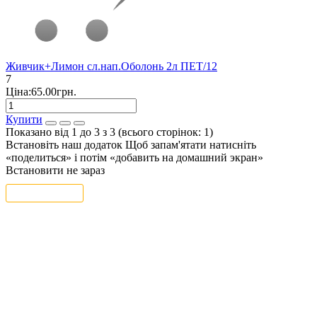
Живчик+Лимон сл.нап.Оболонь 2л ПЕТ/12
7
Ціна:65.00грн.
Купити
Показано від 1 до 3 з 3 (всього сторінок: 1)
Встановіть наш додаток
Щоб запам'ятати натисніть
«поделиться» і потім «добавить на домашний экран»
Встановити
не зараз
ТОП категории
ТОП меню
ТОП карточки
Фанера купити
Мозаїка штукатурка
Шифер ціна
Купити ламінат у києві
Купити дитячі підгузники
Купити наколінники будівельні