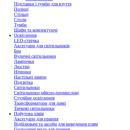
Підставки і тумби для взуття
Полиці
Стільці
Столи
Тумби
Шафи та комлектуючі
Освітлення
LED-стрічка
Аксесуари для світильників
Бра
Вуличні світильники
Лампочки
Люстри
Нічники
Настільні лампи
Підсвітка
Світильники
Світильники офісно-промислові
Студійне освітлення
Трансформатори для ламп
Трекові світильники
Побутова хімія
Аксесуари для прання
Відбілювачі та засоби для виведення плям
Господарчі мила для прання