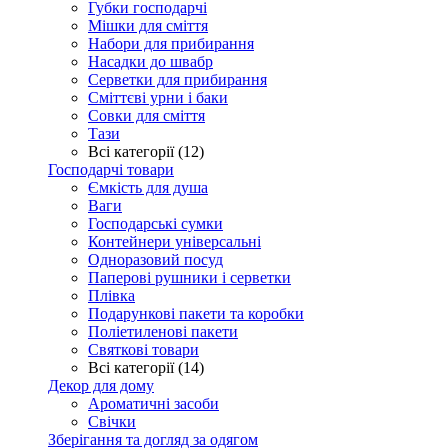
Губки господарчі
Мішки для сміття
Набори для прибирання
Насадки до швабр
Серветки для прибирання
Сміттєві урни і баки
Совки для сміття
Тази
Всі категорії (12)
Господарчі товари
Ємкість для душа
Ваги
Господарські сумки
Контейнери універсальні
Одноразовий посуд
Паперові рушники і серветки
Плівка
Подарункові пакети та коробки
Поліетиленові пакети
Святкові товари
Всі категорії (14)
Декор для дому
Ароматичні засоби
Свічки
Зберігання та догляд за одягом