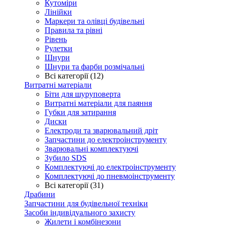
Кутоміри
Лінійки
Маркери та олівці будівельні
Правила та рівні
Рівень
Рулетки
Шнури
Шнури та фарби розмічальні
Всі категорії (12)
Витратні матеріали
Біти для шуруповерта
Витратні матеріали для паяння
Губки для затирання
Диски
Електроди та зварювальний дріт
Запчастини до електроінструменту
Зварювальні комплектуючі
Зубило SDS
Комплектуючі до електроінструменту
Комплектуючі до пневмоінструменту
Всі категорії (31)
Драбини
Запчастини для будівельної техніки
Засоби індивідуального захисту
Жилети і комбінезони