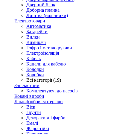
Дверний блок
Доборна планка
Лиштва (налічники)
Електротовари
Автоматика
Батарейки
Вилки
Вимикачі
Гофро і метало рукави
Електроізоляція
Кабель
Канали для кабелю
Колодки
Коробки
Всі категорії (19)
Зап.частини
Комплектуючі до насосів
Ковані вироби
Лако-фарбові матеріали
Віск
Грунти
Декоративні фарби
Емалі
Жаростійкі
Колоранти