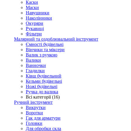
Каски
Маски
Навушники
Наколінники
Окуряри
Рукавиці
Фільтри
Малярний та оздоблювальний інструмент
Ємності будівельні
Вінчики та міксери
Валик з ручкою
Валики
Ванночки
Гладилки
Ківш будівельний
Кельми будівельні
Ножі будівельні
Ручка до валика
Всі категорії (16)
Ручний інструмент
Викрутки
Воротки
Гак для арматури
Головки
Для обробки скла