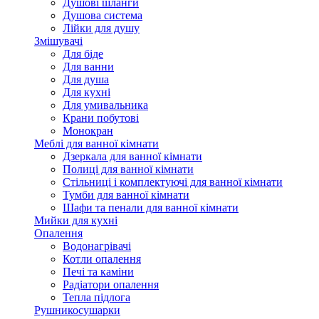
Душові шланги
Душова система
Лійки для душу
Змішувачі
Для біде
Для ванни
Для душа
Для кухні
Для умивальника
Крани побутові
Монокран
Меблі для ванної кімнати
Дзеркала для ванної кімнати
Полиці для ванної кімнати
Стільниці і комплектуючі для ванної кімнати
Тумби для ванної кімнати
Шафи та пенали для ванної кімнати
Мийки для кухні
Опалення
Водонагрівачі
Котли опалення
Печі та каміни
Радіатори опалення
Тепла підлога
Рушникосушарки