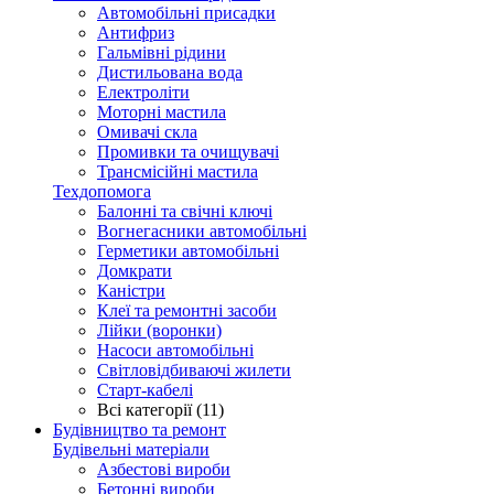
Автомобільні присадки
Антифриз
Гальмівні рідини
Дистильована вода
Електроліти
Моторні мастила
Омивачі скла
Промивки та очищувачі
Трансмісійні мастила
Техдопомога
Балонні та свічні ключі
Вогнегасники автомобільні
Герметики автомобільні
Домкрати
Каністри
Клеї та ремонтні засоби
Лійки (воронки)
Насоси автомобільні
Світловідбиваючі жилети
Старт-кабелі
Всі категорії (11)
Будівництво та ремонт
Будівельні матеріали
Азбестові вироби
Бетонні вироби