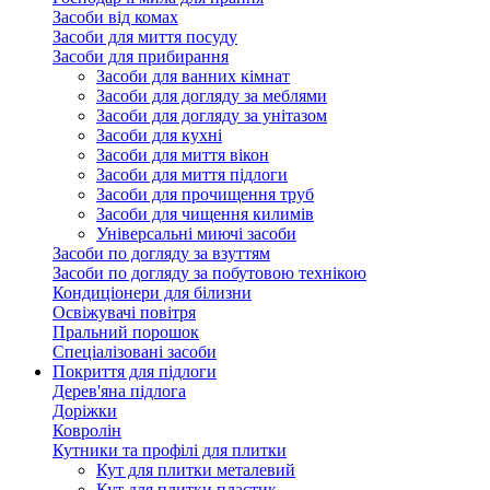
Засоби від комах
Засоби для миття посуду
Засоби для прибирання
Засоби для ванних кімнат
Засоби для догляду за меблями
Засоби для догляду за унітазом
Засоби для кухні
Засоби для миття вікон
Засоби для миття підлоги
Засоби для прочищення труб
Засоби для чищення килимів
Універсальні миючі засоби
Засоби по догляду за взуттям
Засоби по догляду за побутовою технікою
Кондиціонери для білизни
Освіжувачі повітря
Пральний порошок
Спеціалізовані засоби
Покриття для підлоги
Дерев'яна підлога
Доріжки
Ковролін
Кутники та профілі для плитки
Кут для плитки металевий
Кут для плитки пластик