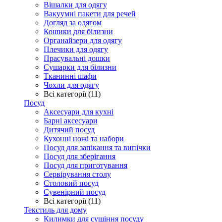
Вішалки для одягу
Вакуумні пакети для речей
Догляд за одягом
Кошики для білизни
Органайзери для одягу
Плечики для одягу
Прасувальні дошки
Сушарки для білизни
Тканинні шафи
Чохли для одягу
Всі категорії (11)
Посуд
Аксесуари для кухні
Барні аксесуари
Дитячий посуд
Кухонні ножі та набори
Посуд для запікання та випічки
Посуд для зберігання
Посуд для приготування
Сервірування столу
Столовий посуд
Сувенірний посуд
Всі категорії (11)
Текстиль для дому
Килимки для сушіння посуду