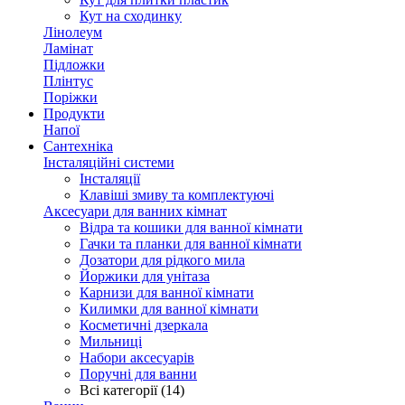
Кут на сходинку
Лінолеум
Ламінат
Підложки
Плінтус
Поріжки
Продукти
Напої
Сантехніка
Інсталяційні системи
Інсталяції
Клавіші змиву та комплектуючі
Аксесуари для ванних кімнат
Відра та кошики для ванної кімнати
Гачки та планки для ванної кімнати
Дозатори для рідкого мила
Йоржики для унітаза
Карнизи для ванної кімнати
Килимки для ванної кімнати
Косметичні дзеркала
Мильниці
Набори аксесуарів
Поручні для ванни
Всі категорії (14)