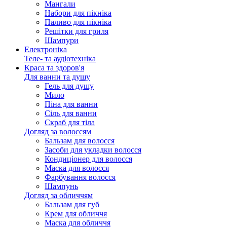
Мангали
Набори для пікніка
Паливо для пікніка
Решітки для гриля
Шампури
Електроніка
Теле- та аудіотехніка
Краса та здоров'я
Для ванни та душу
Гель для душу
Мило
Піна для ванни
Сіль для ванни
Скраб для тіла
Догляд за волоссям
Бальзам для волосся
Засоби для укладки волосся
Кондиціонер для волосся
Маска для волосся
Фарбування волосся
Шампунь
Догляд за обличчям
Бальзам для губ
Крем для обличчя
Маска для обличчя