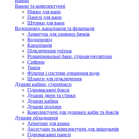
Ванни
Ванни та комплектуючі
Ніжки для ванн
Панелі для ванн
Шторки для ванн
Водопровід, каналізація та фільтрація
Арматура для зливних бачків
Водопровід
Каналізація
Підключення унітаза
Розширювальні баки, гідроакумулятори
Сифони
Трапи
Фільтри і системи очищення води
Шланги для підключення
Душові кабіни, гідробокси
Гідромасажні бокси
Душові двері та стінки
Душові кабіни
Душові піддони
Комплектуючі для душових кабін та боксів
Душове обладнання
Аератори для крана
Аксесуари та комплектуючі для змішувачів
Гідромасажні панелі