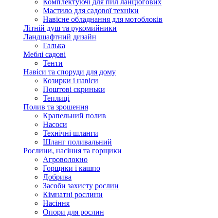
Комплектуючі для пил ланцюгових
Мастило для садової техніки
Навісне обладнання для мотоблоків
Літній душ та рукомийники
Ландшафтний дизайн
Галька
Меблі садові
Тенти
Навіси та споруди для дому
Козирки і навіси
Поштові скриньки
Теплиці
Полив та зрошення
Крапельний полив
Насоси
Технічні шланги
Шланг поливальний
Рослини, насіння та горщики
Агроволокно
Горщики і кашпо
Добрива
Засоби захисту рослин
Кімнатні рослини
Насіння
Опори для рослин