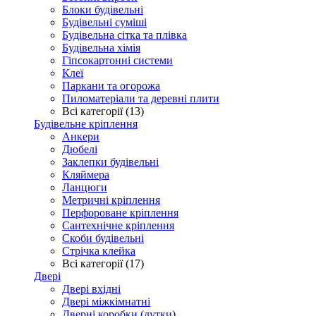
Блоки будівельні
Будівельні суміші
Будівельна сітка та плівка
Будівельна хімія
Гіпсокартонні системи
Клеї
Паркани та огорожа
Пиломатеріали та деревні плити
Всі категорії (13)
Будівельне кріплення
Анкери
Дюбелі
Заклепки будівельні
Кляймера
Ланцюги
Метричні кріплення
Перфороване кріплення
Сантехнічне кріплення
Скоби будівельні
Стрічка клейка
Всі категорії (17)
Двері
Двері вхідні
Двері міжкімнатні
Дверні коробки (лутки)