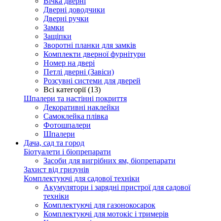
Вічка дверні
Дверні доводчики
Дверні ручки
Замки
Защіпки
Зворотні планки для замків
Комплекти дверної фурнітури
Номер на двері
Петлі дверні (Завіси)
Розсувні системи для дверей
Всі категорії (13)
Шпалери та настінні покриття
Декоративні наклейки
Самоклейка плівка
Фотошпалери
Шпалери
Дача, сад та город
Біотуалети і біопрепарати
Засоби для вигрібних ям, біопрепарати
Захист від гризунів
Комплектуючі для садової техніки
Акумулятори і зарядні пристрої для садової
техніки
Комплектуючі для газонокосарок
Комплектуючі для мотокіс і тримерів