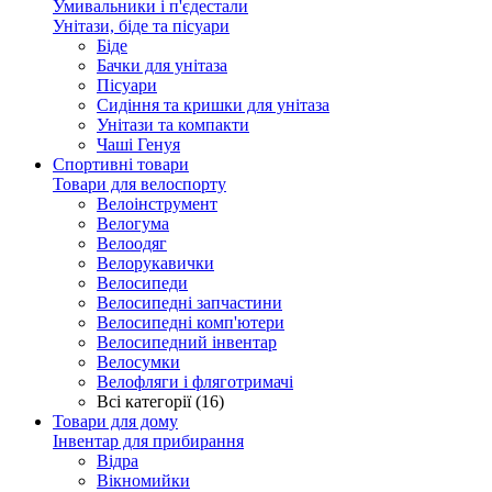
Умивальники і п'єдестали
Унітази, біде та пісуари
Біде
Бачки для унітаза
Пісуари
Сидіння та кришки для унітаза
Унітази та компакти
Чаші Генуя
Спортивні товари
Товари для велоспорту
Велоінструмент
Велогума
Велоодяг
Велорукавички
Велосипеди
Велосипедні запчастини
Велосипедні комп'ютери
Велосипедний інвентар
Велосумки
Велофляги і фляготримачі
Всі категорії (16)
Товари для дому
Інвентар для прибирання
Відра
Вікномийки