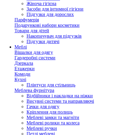
Жіноча гігієна
Засоби для інтимної гігієни
Підгузки для дорослих
Парфумерія
Подарункові набори косметики
Товари для дітей
Накопичувач для підгузків
Підгузки дитячі
Меблі
Вішалки для одягу
Гардеробні системи
Дзеркала
Етажерки
Комоди
Кухні
Плінтуси для стільниць
Меблева фурнітура
Відбійники і накладки на ніжки
Висувні системи та направляючі
Гачки для одягу
Кріплення для полиць
Меблеві замки та магніти
Меблеві ролики та колеса
Меблеві ручки
Петлі меблеві