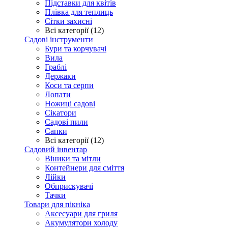
Підставки для квітів
Плівка для теплиць
Сітки захисні
Всі категорії (12)
Садові інструменти
Бури та корчувачі
Вила
Граблі
Держаки
Коси та серпи
Лопати
Ножиці садові
Сікатори
Садові пили
Сапки
Всі категорії (12)
Садовий інвентар
Віники та мітли
Контейнери для сміття
Лійки
Обприскувачі
Тачки
Товари для пікніка
Аксесуари для гриля
Акумулятори холоду