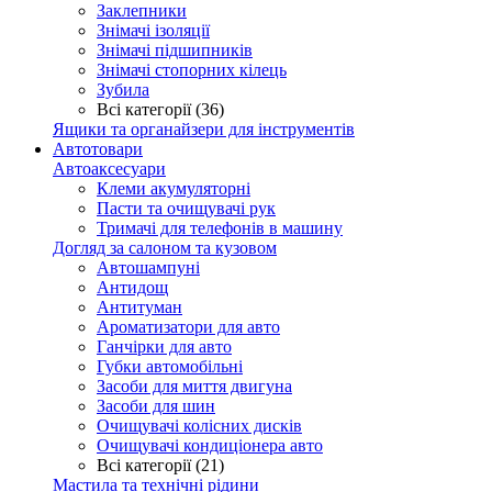
Заклепники
Знімачі ізоляції
Знімачі підшипників
Знімачі стопорних кілець
Зубила
Всі категорії (36)
Ящики та органайзери для інструментів
Автотовари
Автоаксесуари
Клеми акумуляторні
Пасти та очищувачі рук
Тримачі для телефонів в машину
Догляд за салоном та кузовом
Автошампуні
Антидощ
Антитуман
Ароматизатори для авто
Ганчірки для авто
Губки автомобільні
Засоби для миття двигуна
Засоби для шин
Очищувачі колісних дисків
Очищувачі кондиціонера авто
Всі категорії (21)
Мастила та технічні рідини