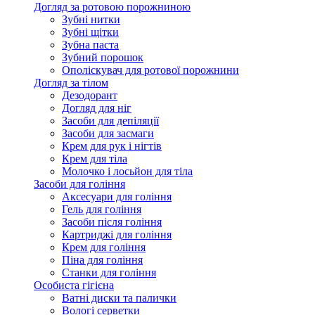
Догляд за ротовою порожниною
Зубні нитки
Зубні щітки
Зубна паста
Зубний порошок
Ополіскувач для ротової порожнини
Догляд за тілом
Дезодорант
Догляд для ніг
Засоби для депіляції
Засоби для засмаги
Крем для рук і нігтів
Крем для тіла
Молочко і лосьйон для тіла
Засоби для гоління
Аксесуари для гоління
Гель для гоління
Засоби після гоління
Картриджі для гоління
Крем для гоління
Піна для гоління
Станки для гоління
Особиста гігієна
Ватні диски та палички
Вологі серветки