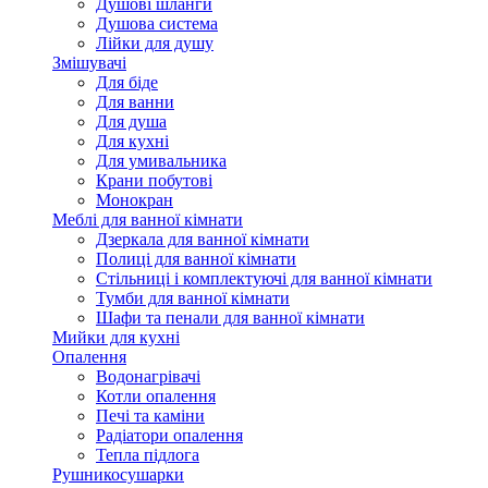
Душові шланги
Душова система
Лійки для душу
Змішувачі
Для біде
Для ванни
Для душа
Для кухні
Для умивальника
Крани побутові
Монокран
Меблі для ванної кімнати
Дзеркала для ванної кімнати
Полиці для ванної кімнати
Стільниці і комплектуючі для ванної кімнати
Тумби для ванної кімнати
Шафи та пенали для ванної кімнати
Мийки для кухні
Опалення
Водонагрівачі
Котли опалення
Печі та каміни
Радіатори опалення
Тепла підлога
Рушникосушарки