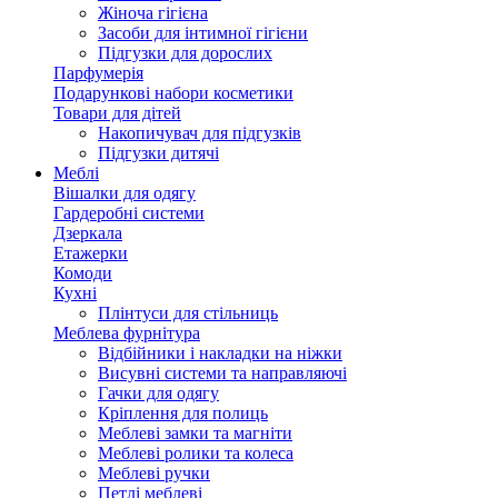
Жіноча гігієна
Засоби для інтимної гігієни
Підгузки для дорослих
Парфумерія
Подарункові набори косметики
Товари для дітей
Накопичувач для підгузків
Підгузки дитячі
Меблі
Вішалки для одягу
Гардеробні системи
Дзеркала
Етажерки
Комоди
Кухні
Плінтуси для стільниць
Меблева фурнітура
Відбійники і накладки на ніжки
Висувні системи та направляючі
Гачки для одягу
Кріплення для полиць
Меблеві замки та магніти
Меблеві ролики та колеса
Меблеві ручки
Петлі меблеві