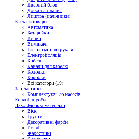
Дверний блок
Доборна планка
Лиштва (налічники)
Електротовари
Автоматика
Батарейки
Вилки
Вимикачі
Гофро і метало рукави
Електроізоляція
Кабель
Канали для кабелю
Колодки
Коробки
Всі категорії (19)
Зап.частини
Комплектуючі до насосів
Ковані вироби
Лако-фарбові матеріали
Віск
Грунти
Декоративні фарби
Емалі
Жаростійкі
Колоранти