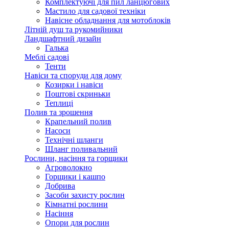
Комплектуючі для пил ланцюгових
Мастило для садової техніки
Навісне обладнання для мотоблоків
Літній душ та рукомийники
Ландшафтний дизайн
Галька
Меблі садові
Тенти
Навіси та споруди для дому
Козирки і навіси
Поштові скриньки
Теплиці
Полив та зрошення
Крапельний полив
Насоси
Технічні шланги
Шланг поливальний
Рослини, насіння та горщики
Агроволокно
Горщики і кашпо
Добрива
Засоби захисту рослин
Кімнатні рослини
Насіння
Опори для рослин