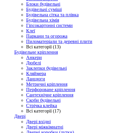
Блоки будівельні
Будівельні суміші
Будівельна сітка та плівка
Будівельна хімія
Гіпсокартонні системи
Клеї
Паркани та огорожа
Пиломатеріали та деревні плити
Всі категорії (13)
Будівельне кріплення
Анкери
Дюбелі
Заклепки будівельні
Кляймера
Ланцюги
Метричні кріплення
Перфороване кріплення
Сантехнічне кріплення
Скоби будівельні
Стрічка клейка
Всі категорії (17)
Двері
Двері вхідні
Двері міжкімнатні
Дверні коробки (лутки)