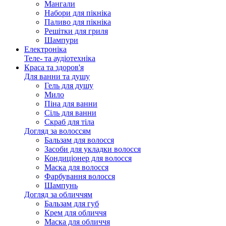
Мангали
Набори для пікніка
Паливо для пікніка
Решітки для гриля
Шампури
Електроніка
Теле- та аудіотехніка
Краса та здоров'я
Для ванни та душу
Гель для душу
Мило
Піна для ванни
Сіль для ванни
Скраб для тіла
Догляд за волоссям
Бальзам для волосся
Засоби для укладки волосся
Кондиціонер для волосся
Маска для волосся
Фарбування волосся
Шампунь
Догляд за обличчям
Бальзам для губ
Крем для обличчя
Маска для обличчя