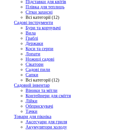
Підставки для квітів
Плівка для теплиць
Сітки захисні
Всі категорії (12)
Садові інструменти
Бури та корчувачі
Вила
Граблі
Держаки
Коси та серпи
Лопати
Ножиці садові
Сікатори
Садові пили
Сапки
Всі категорії (12)
Садовий інвентар
Віники та мітли
Контейнери для сміття
Лійки
Обприскувачі
Тачки
Товари для пікніка
Аксесуари для гриля
Акумулятори холоду