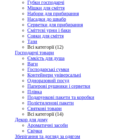
Губки господарчі
Мішки для сміття
Набори для прибирання
Насадки до швабр
Серветки для прибирання
Сміттєві урни і баки
Совки для сміття
Тази
Всі категорії (12)
Господарчі товари
Ємкість для душа
Ваги
Господарські сумки
Контейнери універсальні
Одноразовий посуд
Паперові рушники і серветки
Плівка
Подарункові пакети та коробки
Поліетиленові пакети
Святкові товари
Всі категорії (14)
Декор для дому
Ароматичні засоби
Свічки
Зберігання та догляд за одягом