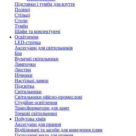
Підставки і тумби для взуття
Полиці
Стільці
Столи
Тумби
Шафи та комлектуючі
Освітлення
LED-стрічка
Аксесуари для світильників
Бра
Вуличні світильники
Лампочки
Люстри
Нічники
Настільні лампи
Підсвітка
Світильники
Світильники офісно-промислові
Студійне освітлення
Трансформатори для ламп
Трекові світильники
Побутова хімія
Аксесуари для прання
Відбілювачі та засоби для виведення плям
Господарчі мила для прання