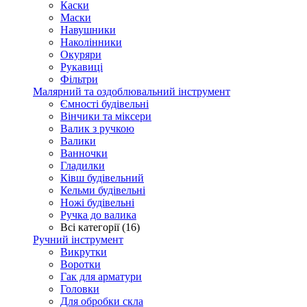
Каски
Маски
Навушники
Наколінники
Окуряри
Рукавиці
Фільтри
Малярний та оздоблювальний інструмент
Ємності будівельні
Вінчики та міксери
Валик з ручкою
Валики
Ванночки
Гладилки
Ківш будівельний
Кельми будівельні
Ножі будівельні
Ручка до валика
Всі категорії (16)
Ручний інструмент
Викрутки
Воротки
Гак для арматури
Головки
Для обробки скла