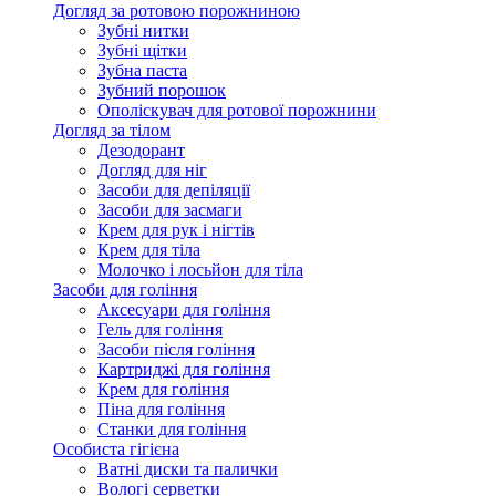
Догляд за ротовою порожниною
Зубні нитки
Зубні щітки
Зубна паста
Зубний порошок
Ополіскувач для ротової порожнини
Догляд за тілом
Дезодорант
Догляд для ніг
Засоби для депіляції
Засоби для засмаги
Крем для рук і нігтів
Крем для тіла
Молочко і лосьйон для тіла
Засоби для гоління
Аксесуари для гоління
Гель для гоління
Засоби після гоління
Картриджі для гоління
Крем для гоління
Піна для гоління
Станки для гоління
Особиста гігієна
Ватні диски та палички
Вологі серветки