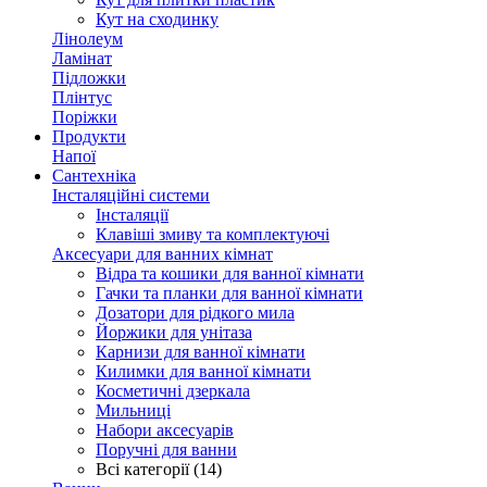
Кут на сходинку
Лінолеум
Ламінат
Підложки
Плінтус
Поріжки
Продукти
Напої
Сантехніка
Інсталяційні системи
Інсталяції
Клавіші змиву та комплектуючі
Аксесуари для ванних кімнат
Відра та кошики для ванної кімнати
Гачки та планки для ванної кімнати
Дозатори для рідкого мила
Йоржики для унітаза
Карнизи для ванної кімнати
Килимки для ванної кімнати
Косметичні дзеркала
Мильниці
Набори аксесуарів
Поручні для ванни
Всі категорії (14)