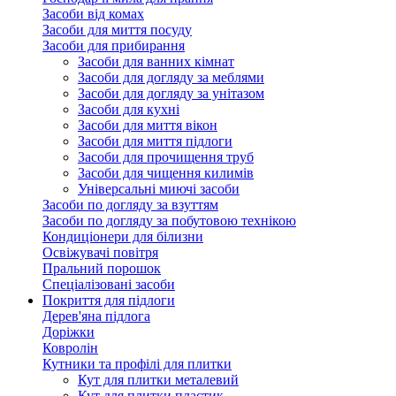
Засоби від комах
Засоби для миття посуду
Засоби для прибирання
Засоби для ванних кімнат
Засоби для догляду за меблями
Засоби для догляду за унітазом
Засоби для кухні
Засоби для миття вікон
Засоби для миття підлоги
Засоби для прочищення труб
Засоби для чищення килимів
Універсальні миючі засоби
Засоби по догляду за взуттям
Засоби по догляду за побутовою технікою
Кондиціонери для білизни
Освіжувачі повітря
Пральний порошок
Спеціалізовані засоби
Покриття для підлоги
Дерев'яна підлога
Доріжки
Ковролін
Кутники та профілі для плитки
Кут для плитки металевий
Кут для плитки пластик