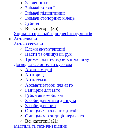
Заклепники
Знімачі ізоляції
Знімачі підшипників
Знімачі стопорних кілець
Зубила
Всі категорії (36)
Ящики та органайзери для інструментів
Автотовари
Автоаксесуари
Клеми акумуляторні
Пасти та очищувачі рук
Тримачі для телефонів в машину
Догляд за салоном та кузовом
Автошампуні
Антидощ
Антитуман
Ароматизатори для авто
Ганчірки для авто
Губки автомобільні
Засоби для миття двигуна
Засоби для шин
Очищувачі колісних дисків
Очищувачі кондиціонера авто
Всі категорії (21)
Мастила та технічні рідини