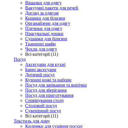
Вішалки для одягу
Вакуумні пакети для речей
Догляд за одягом
Кошики для білизни
Органайзери для одягу
Плечики для одягу
Прасувальні дошки
Сушарки для білизни
Тканинні шафи
Чохли для одягу
Всі категорії (11)
Посуд
Аксесуари для кухні
Барні аксесуари
Дитячий посуд
Кухонні ножі та набори
Посуд для запікання та випічки
Посуд для зберігання
Посуд для приготування
Сервірування столу
Столовий посуд
Сувенірний посуд
Всі категорії (11)
Текстиль для дому
Килимки для сушіння посуду