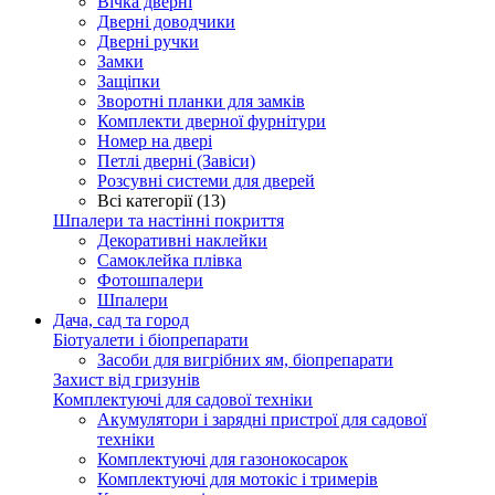
Вічка дверні
Дверні доводчики
Дверні ручки
Замки
Защіпки
Зворотні планки для замків
Комплекти дверної фурнітури
Номер на двері
Петлі дверні (Завіси)
Розсувні системи для дверей
Всі категорії (13)
Шпалери та настінні покриття
Декоративні наклейки
Самоклейка плівка
Фотошпалери
Шпалери
Дача, сад та город
Біотуалети і біопрепарати
Засоби для вигрібних ям, біопрепарати
Захист від гризунів
Комплектуючі для садової техніки
Акумулятори і зарядні пристрої для садової
техніки
Комплектуючі для газонокосарок
Комплектуючі для мотокіс і тримерів