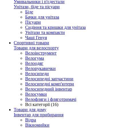
Умивальники і п'єдестали
Унітази, біде та пісуари
Біде
Бачки для унітаза
Пісуари
Сидіння та кришки для унітаза
Унітази та компакти
Чаші Генуя
Спортивні товари
Товари для велоспорту
Велоінструмент
Велогума
Велоодяг
Велорукавички
Велосипеди
Велосипедні запчастини
Велосипедні комп'ютери
Велосипедний інвентар
Велосумки
Велофляги і фляготримачі
Всі категорії (16)
Товари для дому
Інвентар для прибирання
Відра
Вікномийки