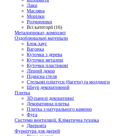
Лаки
Масляна
Морілки
Розчинники
Всі категорії (16)
Металопрокат, композит
Оздоблювальні матеріали
Блок-хаус
Вагонка
Куточки з дерева
Куточки металеві
Куточки пластикові
Ліпний декор
Підвісна стеля
Стельові плінтуси (багети) та молдинги
Шнур декоративний
Плитка
3D-панелі декоративні
Декоративна плитка
Плитка з натурального каменю
Фуга
Системи вентиляції. Кліматична техніка
Дверцята
Фурнітура для дверей