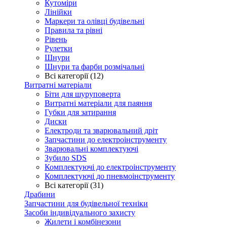
Кутоміри
Лінійки
Маркери та олівці будівельні
Правила та рівні
Рівень
Рулетки
Шнури
Шнури та фарби розмічальні
Всі категорії (12)
Витратні матеріали
Біти для шуруповерта
Витратні матеріали для паяння
Губки для затирання
Диски
Електроди та зварювальний дріт
Запчастини до електроінструменту
Зварювальні комплектуючі
Зубило SDS
Комплектуючі до електроінструменту
Комплектуючі до пневмоінструменту
Всі категорії (31)
Драбини
Запчастини для будівельної техніки
Засоби індивідуального захисту
Жилети і комбінезони