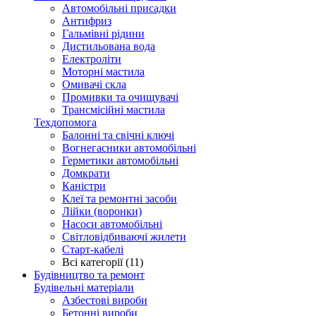
Автомобільні присадки
Антифриз
Гальмівні рідини
Дистильована вода
Електроліти
Моторні мастила
Омивачі скла
Промивки та очищувачі
Трансмісійні мастила
Техдопомога
Балонні та свічні ключі
Вогнегасники автомобільні
Герметики автомобільні
Домкрати
Каністри
Клеї та ремонтні засоби
Лійки (воронки)
Насоси автомобільні
Світловідбиваючі жилети
Старт-кабелі
Всі категорії (11)
Будівництво та ремонт
Будівельні матеріали
Азбестові вироби
Бетонні вироби