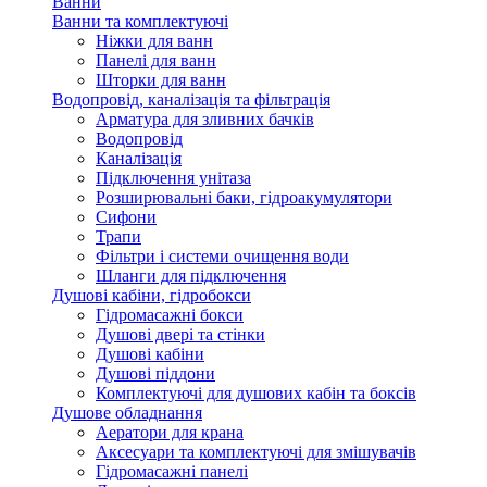
Ванни
Ванни та комплектуючі
Ніжки для ванн
Панелі для ванн
Шторки для ванн
Водопровід, каналізація та фільтрація
Арматура для зливних бачків
Водопровід
Каналізація
Підключення унітаза
Розширювальні баки, гідроакумулятори
Сифони
Трапи
Фільтри і системи очищення води
Шланги для підключення
Душові кабіни, гідробокси
Гідромасажні бокси
Душові двері та стінки
Душові кабіни
Душові піддони
Комплектуючі для душових кабін та боксів
Душове обладнання
Аератори для крана
Аксесуари та комплектуючі для змішувачів
Гідромасажні панелі