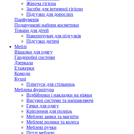
Жіноча гігієна
Засоби для інтимної гігієни
Підгузки для дорослих
Парфумерія
Подарункові набори косметики
Товари для дітей
Накопичувач для підгузків
Підгузки дитячі
Меблі
Вішалки для одягу
Гардеробні системи
Дзеркала
Етажерки
Комоди
Кухні
Плінтуси для стільниць
Меблева фурнітура
Відбійники і накладки на ніжки
Висувні системи та направляючі
Гачки для одягу
Кріплення для полиць
Меблеві замки та магніти
Меблеві ролики та колеса
Меблеві ручки
Петлі меблеві