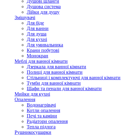
Душові шланги
Душова система
Лійки для душу
Змішувачі
Для біде
Для ванни
Для душа
Для кухні
Для умивальника
Крани побутові
Монокран
Меблі для ванної кімнати
Дзеркала для ванної кімнати
Полиці для ванної кімнати
Стільниці і комплектуючі для ванної кімнати
Тумби для ванної кімнати
Шафи та пенали для ванної кімнати
Мийки для кухні
Опалення
Водонагрівачі
Котли опалення
Печі та каміни
Радіатори опалення
Тепла підлога
Рушникосушарки