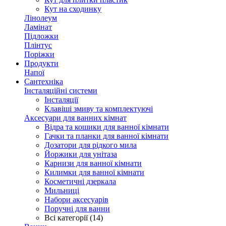
Кут на сходинку
Лінолеум
Ламінат
Підложки
Плінтус
Поріжки
Продукти
Напої
Сантехніка
Інсталяційні системи
Інсталяції
Клавіші змиву та комплектуючі
Аксесуари для ванних кімнат
Відра та кошики для ванної кімнати
Гачки та планки для ванної кімнати
Дозатори для рідкого мила
Йоржики для унітаза
Карнизи для ванної кімнати
Килимки для ванної кімнати
Косметичні дзеркала
Мильниці
Набори аксесуарів
Поручні для ванни
Всі категорії (14)