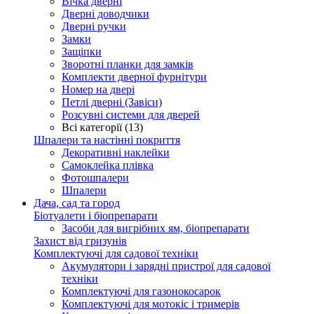
Вічка дверні
Дверні доводчики
Дверні ручки
Замки
Защіпки
Зворотні планки для замків
Комплекти дверної фурнітури
Номер на двері
Петлі дверні (Завіси)
Розсувні системи для дверей
Всі категорії (13)
Шпалери та настінні покриття
Декоративні наклейки
Самоклейка плівка
Фотошпалери
Шпалери
Дача, сад та город
Біотуалети і біопрепарати
Засоби для вигрібних ям, біопрепарати
Захист від гризунів
Комплектуючі для садової техніки
Акумулятори і зарядні пристрої для садової
техніки
Комплектуючі для газонокосарок
Комплектуючі для мотокіс і тримерів