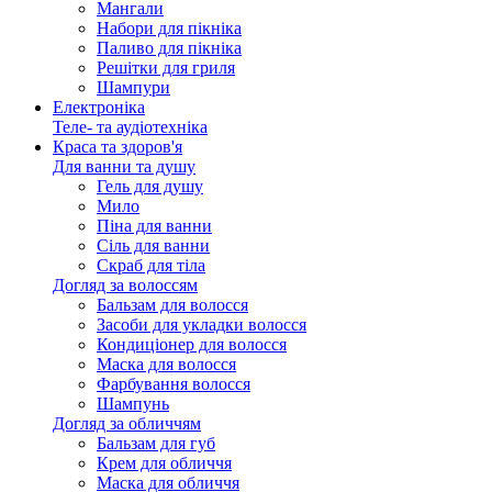
Мангали
Набори для пікніка
Паливо для пікніка
Решітки для гриля
Шампури
Електроніка
Теле- та аудіотехніка
Краса та здоров'я
Для ванни та душу
Гель для душу
Мило
Піна для ванни
Сіль для ванни
Скраб для тіла
Догляд за волоссям
Бальзам для волосся
Засоби для укладки волосся
Кондиціонер для волосся
Маска для волосся
Фарбування волосся
Шампунь
Догляд за обличчям
Бальзам для губ
Крем для обличчя
Маска для обличчя