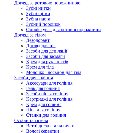
Догляд за ротовою порожниною
Зубні нитки
Зубні щітки
Зубна паста
Зубний порошок
Ополіскувач для ротової порожнини
Догляд за тілом
Дезодорант
Догляд для ніг
Засоби для депіляції
Засоби для засмаги
Крем для рук і нігтів
Крем для тіла
Молочко і лосьйон для тіла
Засоби для гоління
Аксесуари для гоління
Гель для гоління
Засоби після гоління
Картриджі для гоління
Крем для гоління
Піна для гоління
Станки для гоління
Особиста гігієна
Ватні диски та палички
Вологі серветки