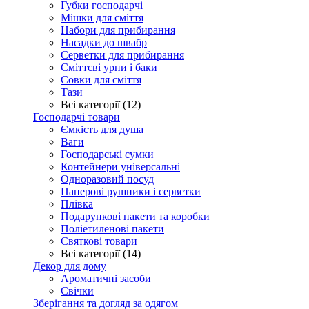
Губки господарчі
Мішки для сміття
Набори для прибирання
Насадки до швабр
Серветки для прибирання
Сміттєві урни і баки
Совки для сміття
Тази
Всі категорії (12)
Господарчі товари
Ємкість для душа
Ваги
Господарські сумки
Контейнери універсальні
Одноразовий посуд
Паперові рушники і серветки
Плівка
Подарункові пакети та коробки
Поліетиленові пакети
Святкові товари
Всі категорії (14)
Декор для дому
Ароматичні засоби
Свічки
Зберігання та догляд за одягом