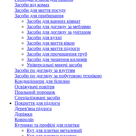
Засоби від комах
Засоби для миття посуду
Засоби для прибирання
Засоби для ванних кімнат
Засоби для догляду за меблями
Засоби для догляду за унітазом
Засоби для кухні
Засоби для миття вікон
Засоби для миття підлоги
Засоби для прочищення труб
Засоби для чищення килимів
Універсальні миючі засоби
Засоби по догляду за взуттям
Засоби по догляду за побутовою технікою
Кондиціонери для білизни
Освіжувачі повітря
Пральний порошок
Спеціалізовані засоби
Покриття для підлоги
Дерев'яна підлога
Доріжки
Ковролін
Кутники та профілі для плитки
Кут для плитки металевий
Кут для плитки пластик