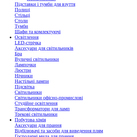
Підставки і тумби для взуття
Полиці
Стільці
Столи
Тумби
Шафи та комлектуючі
Освітлення
LED-стрічка
Аксесуари для світильників
Бра
Вуличні світильники
Лампочки
Люстри
Нічники
Настільні лампи
Підсвітка
Світильники
Світильники офісно-промислові
Студійне освітлення
Трансформатори для ламп
Трекові світильники
Побутова хімія
Аксесуари для прання
Відбілювачі та засоби для виведення плям
Господарчі мила для прання