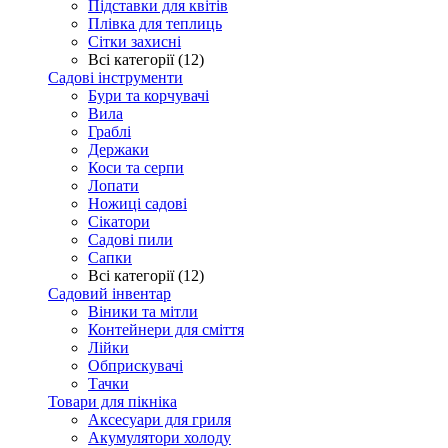
Підставки для квітів
Плівка для теплиць
Сітки захисні
Всі категорії (12)
Садові інструменти
Бури та корчувачі
Вила
Граблі
Держаки
Коси та серпи
Лопати
Ножиці садові
Сікатори
Садові пили
Сапки
Всі категорії (12)
Садовий інвентар
Віники та мітли
Контейнери для сміття
Лійки
Обприскувачі
Тачки
Товари для пікніка
Аксесуари для гриля
Акумулятори холоду