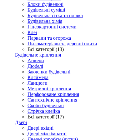
Блоки будівельні
Будівельні суміші
Будівельна сітка та плівка
Будівельна хімія
Гіпсокартонні системи
Клеї
Паркани та огорожа
Пиломатеріали та деревні плити
Всі категорії (13)
Будівельне кріплення
Анкери
Дюбелі
Заклепки будівельні
Кляймера
Ланцюги
Метричні кріплення
Перфороване кріплення
Сантехнічне кріплення
Скоби будівельні
Стрічка клейка
Всі категорії (17)
Двері
Двері вхідні
Двері міжкімнатні
Дверні коробки (лутки)