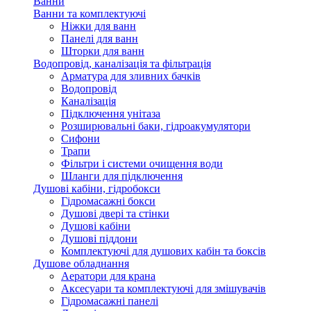
Ванни
Ванни та комплектуючі
Ніжки для ванн
Панелі для ванн
Шторки для ванн
Водопровід, каналізація та фільтрація
Арматура для зливних бачків
Водопровід
Каналізація
Підключення унітаза
Розширювальні баки, гідроакумулятори
Сифони
Трапи
Фільтри і системи очищення води
Шланги для підключення
Душові кабіни, гідробокси
Гідромасажні бокси
Душові двері та стінки
Душові кабіни
Душові піддони
Комплектуючі для душових кабін та боксів
Душове обладнання
Аератори для крана
Аксесуари та комплектуючі для змішувачів
Гідромасажні панелі