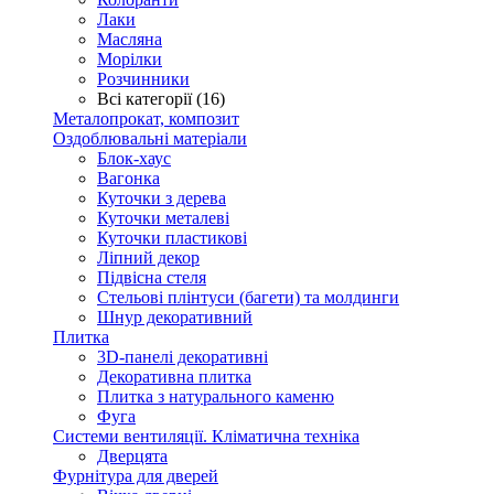
Лаки
Масляна
Морілки
Розчинники
Всі категорії (16)
Металопрокат, композит
Оздоблювальні матеріали
Блок-хаус
Вагонка
Куточки з дерева
Куточки металеві
Куточки пластикові
Ліпний декор
Підвісна стеля
Стельові плінтуси (багети) та молдинги
Шнур декоративний
Плитка
3D-панелі декоративні
Декоративна плитка
Плитка з натурального каменю
Фуга
Системи вентиляції. Кліматична техніка
Дверцята
Фурнітура для дверей