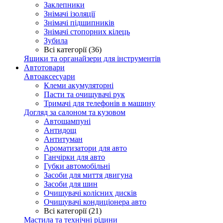
Заклепники
Знімачі ізоляції
Знімачі підшипників
Знімачі стопорних кілець
Зубила
Всі категорії (36)
Ящики та органайзери для інструментів
Автотовари
Автоаксесуари
Клеми акумуляторні
Пасти та очищувачі рук
Тримачі для телефонів в машину
Догляд за салоном та кузовом
Автошампуні
Антидощ
Антитуман
Ароматизатори для авто
Ганчірки для авто
Губки автомобільні
Засоби для миття двигуна
Засоби для шин
Очищувачі колісних дисків
Очищувачі кондиціонера авто
Всі категорії (21)
Мастила та технічні рідини