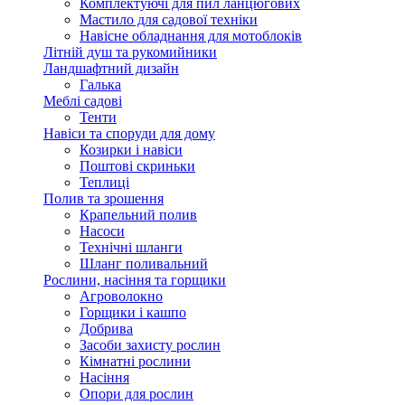
Комплектуючі для пил ланцюгових
Мастило для садової техніки
Навісне обладнання для мотоблоків
Літній душ та рукомийники
Ландшафтний дизайн
Галька
Меблі садові
Тенти
Навіси та споруди для дому
Козирки і навіси
Поштові скриньки
Теплиці
Полив та зрошення
Крапельний полив
Насоси
Технічні шланги
Шланг поливальний
Рослини, насіння та горщики
Агроволокно
Горщики і кашпо
Добрива
Засоби захисту рослин
Кімнатні рослини
Насіння
Опори для рослин