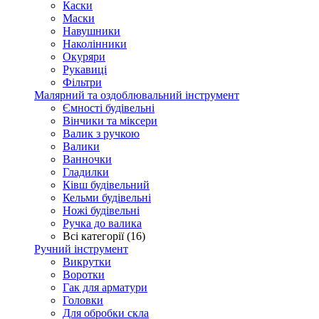
Каски
Маски
Навушники
Наколінники
Окуряри
Рукавиці
Фільтри
Малярний та оздоблювальний інструмент
Ємності будівельні
Вінчики та міксери
Валик з ручкою
Валики
Ванночки
Гладилки
Ківш будівельний
Кельми будівельні
Ножі будівельні
Ручка до валика
Всі категорії (16)
Ручний інструмент
Викрутки
Воротки
Гак для арматури
Головки
Для обробки скла