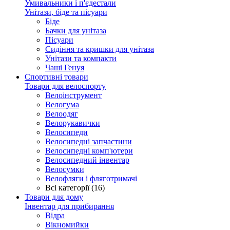
Умивальники і п'єдестали
Унітази, біде та пісуари
Біде
Бачки для унітаза
Пісуари
Сидіння та кришки для унітаза
Унітази та компакти
Чаші Генуя
Спортивні товари
Товари для велоспорту
Велоінструмент
Велогума
Велоодяг
Велорукавички
Велосипеди
Велосипедні запчастини
Велосипедні комп'ютери
Велосипедний інвентар
Велосумки
Велофляги і фляготримачі
Всі категорії (16)
Товари для дому
Інвентар для прибирання
Відра
Вікномийки