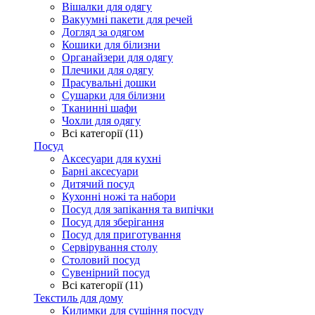
Вішалки для одягу
Вакуумні пакети для речей
Догляд за одягом
Кошики для білизни
Органайзери для одягу
Плечики для одягу
Прасувальні дошки
Сушарки для білизни
Тканинні шафи
Чохли для одягу
Всі категорії (11)
Посуд
Аксесуари для кухні
Барні аксесуари
Дитячий посуд
Кухонні ножі та набори
Посуд для запікання та випічки
Посуд для зберігання
Посуд для приготування
Сервірування столу
Столовий посуд
Сувенірний посуд
Всі категорії (11)
Текстиль для дому
Килимки для сушіння посуду