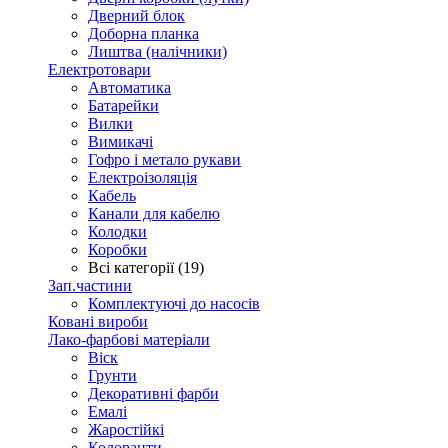
Дверний блок
Доборна планка
Лиштва (налічники)
Електротовари
Автоматика
Батарейки
Вилки
Вимикачі
Гофро і метало рукави
Електроізоляція
Кабель
Канали для кабелю
Колодки
Коробки
Всі категорії (19)
Зап.частини
Комплектуючі до насосів
Ковані вироби
Лако-фарбові матеріали
Віск
Грунти
Декоративні фарби
Емалі
Жаростійкі
Колоранти