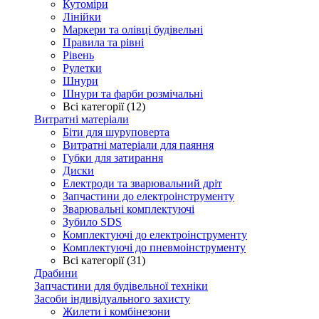
Кутоміри
Лінійки
Маркери та олівці будівельні
Правила та рівні
Рівень
Рулетки
Шнури
Шнури та фарби розмічальні
Всі категорії (12)
Витратні матеріали
Біти для шуруповерта
Витратні матеріали для паяння
Губки для затирання
Диски
Електроди та зварювальний дріт
Запчастини до електроінструменту
Зварювальні комплектуючі
Зубило SDS
Комплектуючі до електроінструменту
Комплектуючі до пневмоінструменту
Всі категорії (31)
Драбини
Запчастини для будівельної техніки
Засоби індивідуального захисту
Жилети і комбінезони