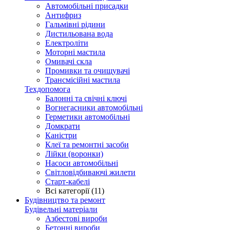
Автомобільні присадки
Антифриз
Гальмівні рідини
Дистильована вода
Електроліти
Моторні мастила
Омивачі скла
Промивки та очищувачі
Трансмісійні мастила
Техдопомога
Балонні та свічні ключі
Вогнегасники автомобільні
Герметики автомобільні
Домкрати
Каністри
Клеї та ремонтні засоби
Лійки (воронки)
Насоси автомобільні
Світловідбиваючі жилети
Старт-кабелі
Всі категорії (11)
Будівництво та ремонт
Будівельні матеріали
Азбестові вироби
Бетонні вироби