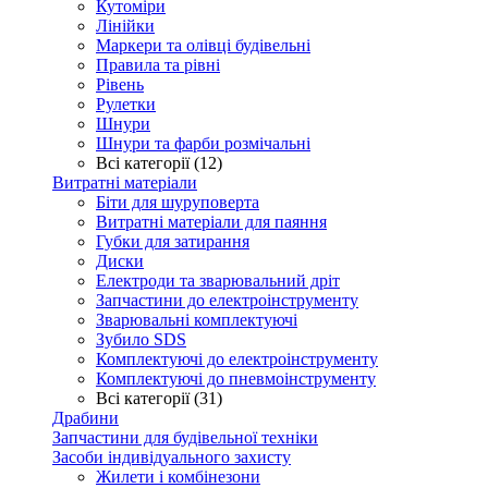
Кутоміри
Лінійки
Маркери та олівці будівельні
Правила та рівні
Рівень
Рулетки
Шнури
Шнури та фарби розмічальні
Всі категорії (12)
Витратні матеріали
Біти для шуруповерта
Витратні матеріали для паяння
Губки для затирання
Диски
Електроди та зварювальний дріт
Запчастини до електроінструменту
Зварювальні комплектуючі
Зубило SDS
Комплектуючі до електроінструменту
Комплектуючі до пневмоінструменту
Всі категорії (31)
Драбини
Запчастини для будівельної техніки
Засоби індивідуального захисту
Жилети і комбінезони