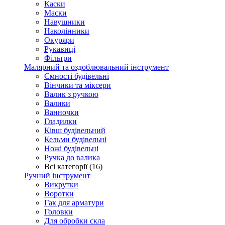
Каски
Маски
Навушники
Наколінники
Окуряри
Рукавиці
Фільтри
Малярний та оздоблювальний інструмент
Ємності будівельні
Вінчики та міксери
Валик з ручкою
Валики
Ванночки
Гладилки
Ківш будівельний
Кельми будівельні
Ножі будівельні
Ручка до валика
Всі категорії (16)
Ручний інструмент
Викрутки
Воротки
Гак для арматури
Головки
Для обробки скла