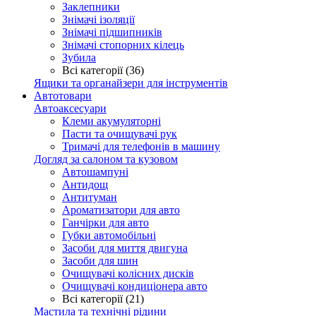
Заклепники
Знімачі ізоляції
Знімачі підшипників
Знімачі стопорних кілець
Зубила
Всі категорії (36)
Ящики та органайзери для інструментів
Автотовари
Автоаксесуари
Клеми акумуляторні
Пасти та очищувачі рук
Тримачі для телефонів в машину
Догляд за салоном та кузовом
Автошампуні
Антидощ
Антитуман
Ароматизатори для авто
Ганчірки для авто
Губки автомобільні
Засоби для миття двигуна
Засоби для шин
Очищувачі колісних дисків
Очищувачі кондиціонера авто
Всі категорії (21)
Мастила та технічні рідини