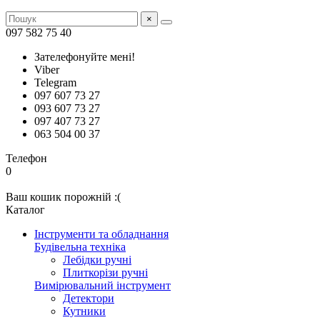
×
097 582 75 40
Зателефонуйте мені!
Viber
Telegram
097 607 73 27
093 607 73 27
097 407 73 27
063 504 00 37
Телефон
0
Ваш кошик порожній :(
Каталог
Інструменти та обладнання
Будівельна техніка
Лебідки ручні
Плиткорізи ручні
Вимірювальний інструмент
Детектори
Кутники