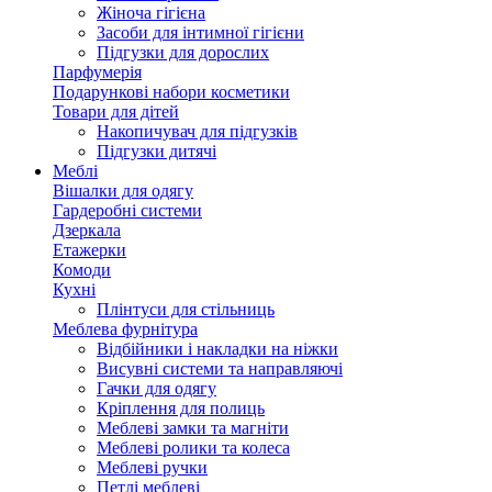
Жіноча гігієна
Засоби для інтимної гігієни
Підгузки для дорослих
Парфумерія
Подарункові набори косметики
Товари для дітей
Накопичувач для підгузків
Підгузки дитячі
Меблі
Вішалки для одягу
Гардеробні системи
Дзеркала
Етажерки
Комоди
Кухні
Плінтуси для стільниць
Меблева фурнітура
Відбійники і накладки на ніжки
Висувні системи та направляючі
Гачки для одягу
Кріплення для полиць
Меблеві замки та магніти
Меблеві ролики та колеса
Меблеві ручки
Петлі меблеві