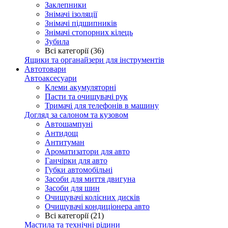
Заклепники
Знімачі ізоляції
Знімачі підшипників
Знімачі стопорних кілець
Зубила
Всі категорії (36)
Ящики та органайзери для інструментів
Автотовари
Автоаксесуари
Клеми акумуляторні
Пасти та очищувачі рук
Тримачі для телефонів в машину
Догляд за салоном та кузовом
Автошампуні
Антидощ
Антитуман
Ароматизатори для авто
Ганчірки для авто
Губки автомобільні
Засоби для миття двигуна
Засоби для шин
Очищувачі колісних дисків
Очищувачі кондиціонера авто
Всі категорії (21)
Мастила та технічні рідини