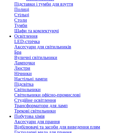
Підставки і тумби для взуття
Полиці
Стільці
Столи
Тумби
Шафи та комлектуючі
Освітлення
LED-стрічка
Аксесуари для світильників
Бра
Вуличні світильники
Лампочки
Люстри
Нічники
Настільні лампи
Підсвітка
Світильники
Світильники офісно-промислові
Студійне освітлення
Трансформатори для ламп
Трекові світильники
Побутова хімія
Аксесуари для прання
Відбілювачі та засоби для виведення плям
Господарчі мила для прання