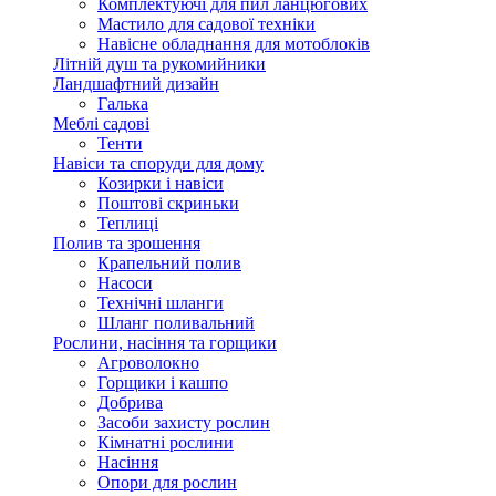
Комплектуючі для пил ланцюгових
Мастило для садової техніки
Навісне обладнання для мотоблоків
Літній душ та рукомийники
Ландшафтний дизайн
Галька
Меблі садові
Тенти
Навіси та споруди для дому
Козирки і навіси
Поштові скриньки
Теплиці
Полив та зрошення
Крапельний полив
Насоси
Технічні шланги
Шланг поливальний
Рослини, насіння та горщики
Агроволокно
Горщики і кашпо
Добрива
Засоби захисту рослин
Кімнатні рослини
Насіння
Опори для рослин