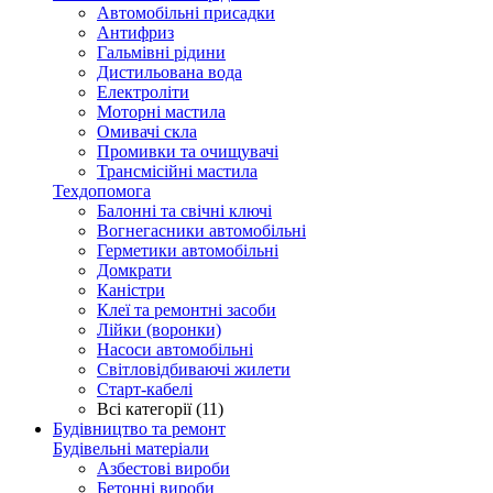
Автомобільні присадки
Антифриз
Гальмівні рідини
Дистильована вода
Електроліти
Моторні мастила
Омивачі скла
Промивки та очищувачі
Трансмісійні мастила
Техдопомога
Балонні та свічні ключі
Вогнегасники автомобільні
Герметики автомобільні
Домкрати
Каністри
Клеї та ремонтні засоби
Лійки (воронки)
Насоси автомобільні
Світловідбиваючі жилети
Старт-кабелі
Всі категорії (11)
Будівництво та ремонт
Будівельні матеріали
Азбестові вироби
Бетонні вироби