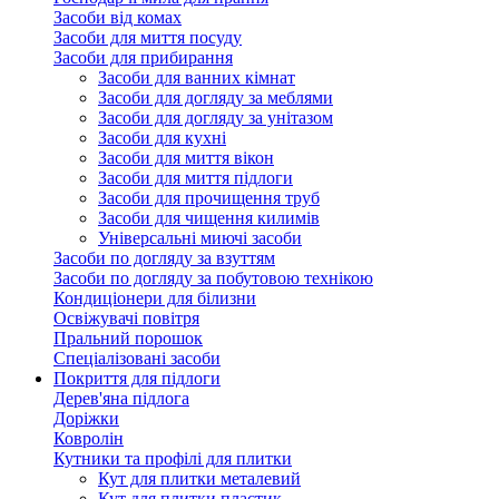
Засоби від комах
Засоби для миття посуду
Засоби для прибирання
Засоби для ванних кімнат
Засоби для догляду за меблями
Засоби для догляду за унітазом
Засоби для кухні
Засоби для миття вікон
Засоби для миття підлоги
Засоби для прочищення труб
Засоби для чищення килимів
Універсальні миючі засоби
Засоби по догляду за взуттям
Засоби по догляду за побутовою технікою
Кондиціонери для білизни
Освіжувачі повітря
Пральний порошок
Спеціалізовані засоби
Покриття для підлоги
Дерев'яна підлога
Доріжки
Ковролін
Кутники та профілі для плитки
Кут для плитки металевий
Кут для плитки пластик