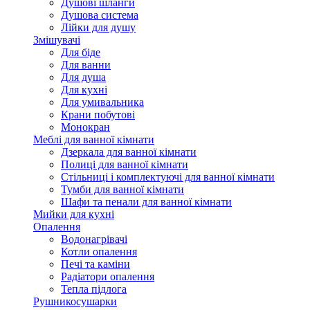
Душові шланги
Душова система
Лійки для душу
Змішувачі
Для біде
Для ванни
Для душа
Для кухні
Для умивальника
Крани побутові
Монокран
Меблі для ванної кімнати
Дзеркала для ванної кімнати
Полиці для ванної кімнати
Стільниці і комплектуючі для ванної кімнати
Тумби для ванної кімнати
Шафи та пенали для ванної кімнати
Мийки для кухні
Опалення
Водонагрівачі
Котли опалення
Печі та каміни
Радіатори опалення
Тепла підлога
Рушникосушарки