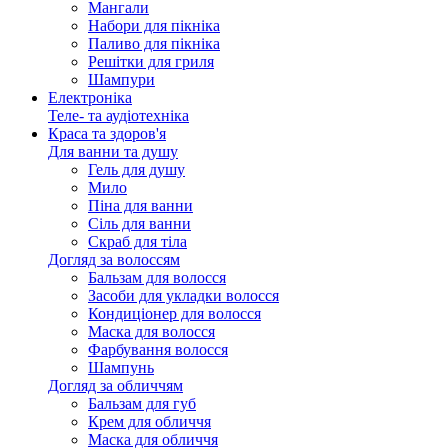
Мангали
Набори для пікніка
Паливо для пікніка
Решітки для гриля
Шампури
Електроніка
Теле- та аудіотехніка
Краса та здоров'я
Для ванни та душу
Гель для душу
Мило
Піна для ванни
Сіль для ванни
Скраб для тіла
Догляд за волоссям
Бальзам для волосся
Засоби для укладки волосся
Кондиціонер для волосся
Маска для волосся
Фарбування волосся
Шампунь
Догляд за обличчям
Бальзам для губ
Крем для обличчя
Маска для обличчя