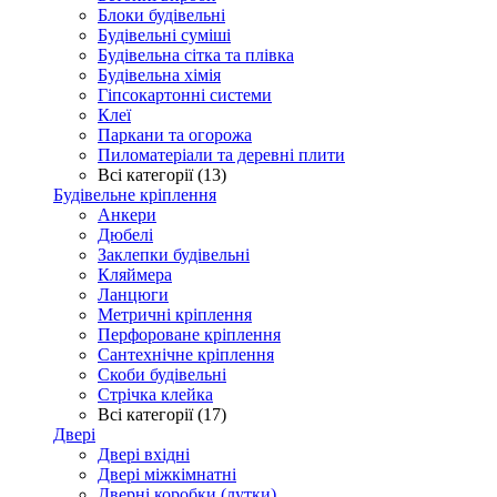
Блоки будівельні
Будівельні суміші
Будівельна сітка та плівка
Будівельна хімія
Гіпсокартонні системи
Клеї
Паркани та огорожа
Пиломатеріали та деревні плити
Всі категорії (13)
Будівельне кріплення
Анкери
Дюбелі
Заклепки будівельні
Кляймера
Ланцюги
Метричні кріплення
Перфороване кріплення
Сантехнічне кріплення
Скоби будівельні
Стрічка клейка
Всі категорії (17)
Двері
Двері вхідні
Двері міжкімнатні
Дверні коробки (лутки)