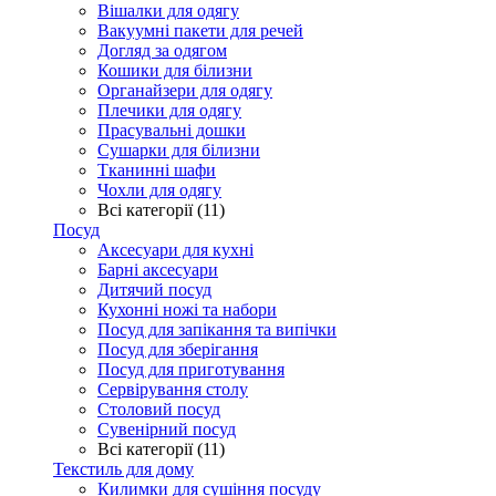
Вішалки для одягу
Вакуумні пакети для речей
Догляд за одягом
Кошики для білизни
Органайзери для одягу
Плечики для одягу
Прасувальні дошки
Сушарки для білизни
Тканинні шафи
Чохли для одягу
Всі категорії (11)
Посуд
Аксесуари для кухні
Барні аксесуари
Дитячий посуд
Кухонні ножі та набори
Посуд для запікання та випічки
Посуд для зберігання
Посуд для приготування
Сервірування столу
Столовий посуд
Сувенірний посуд
Всі категорії (11)
Текстиль для дому
Килимки для сушіння посуду