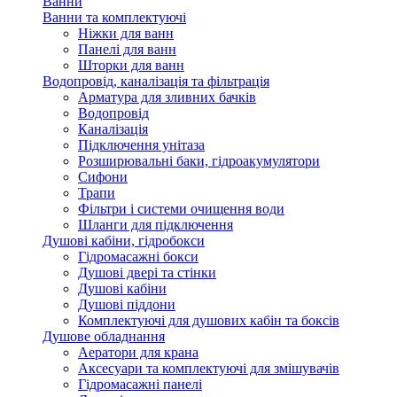
Ванни
Ванни та комплектуючі
Ніжки для ванн
Панелі для ванн
Шторки для ванн
Водопровід, каналізація та фільтрація
Арматура для зливних бачків
Водопровід
Каналізація
Підключення унітаза
Розширювальні баки, гідроакумулятори
Сифони
Трапи
Фільтри і системи очищення води
Шланги для підключення
Душові кабіни, гідробокси
Гідромасажні бокси
Душові двері та стінки
Душові кабіни
Душові піддони
Комплектуючі для душових кабін та боксів
Душове обладнання
Аератори для крана
Аксесуари та комплектуючі для змішувачів
Гідромасажні панелі