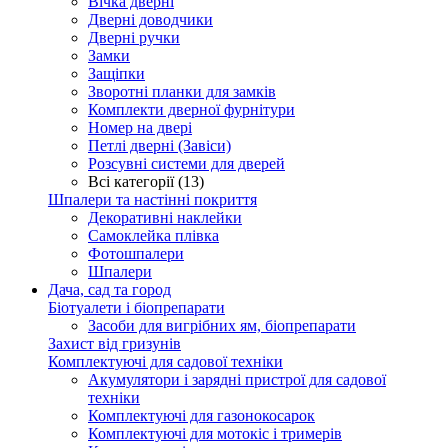
Вічка дверні
Дверні доводчики
Дверні ручки
Замки
Защіпки
Зворотні планки для замків
Комплекти дверної фурнітури
Номер на двері
Петлі дверні (Завіси)
Розсувні системи для дверей
Всі категорії (13)
Шпалери та настінні покриття
Декоративні наклейки
Самоклейка плівка
Фотошпалери
Шпалери
Дача, сад та город
Біотуалети і біопрепарати
Засоби для вигрібних ям, біопрепарати
Захист від гризунів
Комплектуючі для садової техніки
Акумулятори і зарядні пристрої для садової
техніки
Комплектуючі для газонокосарок
Комплектуючі для мотокіс і тримерів