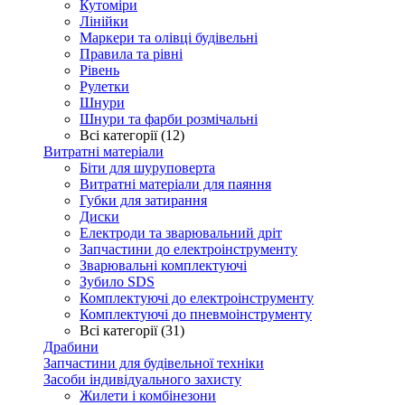
Кутоміри
Лінійки
Маркери та олівці будівельні
Правила та рівні
Рівень
Рулетки
Шнури
Шнури та фарби розмічальні
Всі категорії (12)
Витратні матеріали
Біти для шуруповерта
Витратні матеріали для паяння
Губки для затирання
Диски
Електроди та зварювальний дріт
Запчастини до електроінструменту
Зварювальні комплектуючі
Зубило SDS
Комплектуючі до електроінструменту
Комплектуючі до пневмоінструменту
Всі категорії (31)
Драбини
Запчастини для будівельної техніки
Засоби індивідуального захисту
Жилети і комбінезони