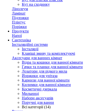
Кут на сходинку
Лінолеум
Ламінат
Підложки
Плінтус
Поріжки
Продукти
Напої
Сантехніка
Інсталяційні системи
Інсталяції
Клавіші змиву та комплектуючі
Аксесуари для ванних кімнат
Відра та кошики для ванної кімнати
Гачки та планки для ванної кімнати
Дозатори для рідкого мила
Йоржики для унітаза
Карнизи для ванної кімнати
Килимки для ванної кімнати
Косметичні дзеркала
Мильниці
Набори аксесуарів
Поручні для ванни
Всі категорії (14)