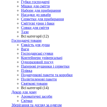
Губки господарчі
Мішки для сміття
Набори для прибирання
Насадки до швабр
Серветки для прибирання
Сміттєві урни і баки
Совки для сміття
Тази
Всі категорії (12)
Господарчі товари
Ємкість для душа
Ваги
Господарські сумки
Контейнери універсальні
Одноразовий посуд
Паперові рушники і серветки
Плівка
Подарункові пакети та коробки
Поліетиленові пакети
Святкові товари
Всі категорії (14)
Декор для дому
Ароматичні засоби
Свічки
Зберігання та догляд за одягом