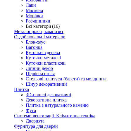
Лаки
Масляна
Морілки
Розчинники
Всі категорії (16)
Металопрокат, композит
Оздоблювальні матеріали
Блок-хаус
Вагонка
Куточки з дерева
Куточки металеві
Куточки пластикові
Ліпний декор
Підвісна стеля
Стельові плінтуси (багети) та молдинги
Шнур декоративний
Плитка
3D-панелі декоративні
Декоративна плитка
Плитка з натурального каменю
Фуга
Системи вентиляції. Кліматична техніка
Дверцята
Фурнітура для дверей