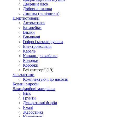
Дверний блок
Доборна планка
Лиштва (налічники)
Електротовари
Автоматика
Батарейки
Вилки
Вимикачі
Гофро і метало рукави
Електроізоляція
Кабель
Канали для кабелю
Колодки
Коробки
Всі категорії (19)
Зап.частини
Комплектуючі до насосів
Ковані вироби
Лако-фарбові матеріали
Віск
Грунти
Декоративні фарби
Емалі
Жаростійкі
Колоранти