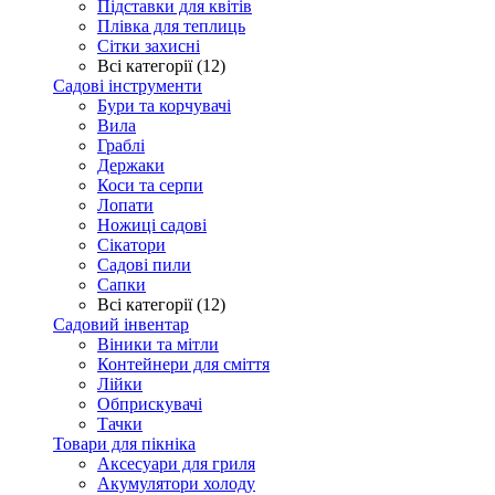
Підставки для квітів
Плівка для теплиць
Сітки захисні
Всі категорії (12)
Садові інструменти
Бури та корчувачі
Вила
Граблі
Держаки
Коси та серпи
Лопати
Ножиці садові
Сікатори
Садові пили
Сапки
Всі категорії (12)
Садовий інвентар
Віники та мітли
Контейнери для сміття
Лійки
Обприскувачі
Тачки
Товари для пікніка
Аксесуари для гриля
Акумулятори холоду