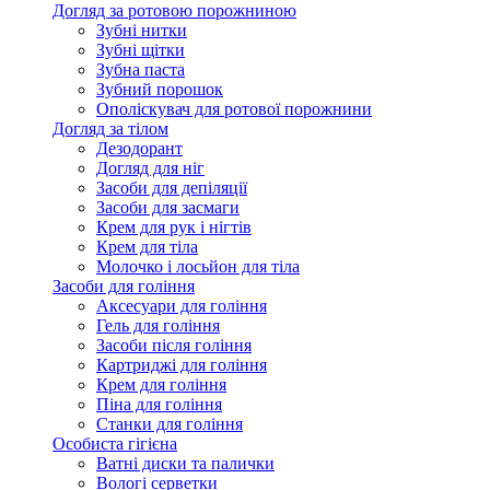
Догляд за ротовою порожниною
Зубні нитки
Зубні щітки
Зубна паста
Зубний порошок
Ополіскувач для ротової порожнини
Догляд за тілом
Дезодорант
Догляд для ніг
Засоби для депіляції
Засоби для засмаги
Крем для рук і нігтів
Крем для тіла
Молочко і лосьйон для тіла
Засоби для гоління
Аксесуари для гоління
Гель для гоління
Засоби після гоління
Картриджі для гоління
Крем для гоління
Піна для гоління
Станки для гоління
Особиста гігієна
Ватні диски та палички
Вологі серветки