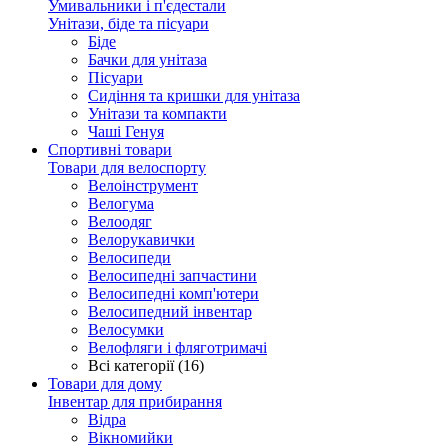
Умивальники і п'єдестали
Унітази, біде та пісуари
Біде
Бачки для унітаза
Пісуари
Сидіння та кришки для унітаза
Унітази та компакти
Чаші Генуя
Спортивні товари
Товари для велоспорту
Велоінструмент
Велогума
Велоодяг
Велорукавички
Велосипеди
Велосипедні запчастини
Велосипедні комп'ютери
Велосипедний інвентар
Велосумки
Велофляги і фляготримачі
Всі категорії (16)
Товари для дому
Інвентар для прибирання
Відра
Вікномийки