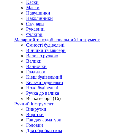
Каски
Маски
Навушники
Наколінники
Окуряри
Рукавиці
Фільтри
Малярний та оздоблювальний інструмент
Ємності будівельні
Вінчики та міксери
Валик з ручкою
Валики
Ванночки
Гладилки
Ківш будівельний
Кельми будівельні
Ножі будівельні
Ручка до валика
Всі категорії (16)
Ручний інструмент
Викрутки
Воротки
Гак для арматури
Головки
Для обробки скла