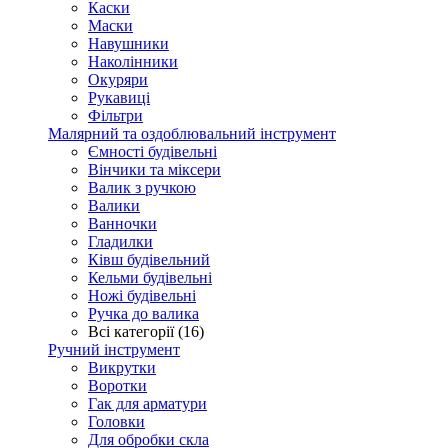
Каски
Маски
Навушники
Наколінники
Окуряри
Рукавиці
Фільтри
Малярний та оздоблювальний інструмент
Ємності будівельні
Вінчики та міксери
Валик з ручкою
Валики
Ванночки
Гладилки
Ківш будівельний
Кельми будівельні
Ножі будівельні
Ручка до валика
Всі категорії (16)
Ручний інструмент
Викрутки
Воротки
Гак для арматури
Головки
Для обробки скла