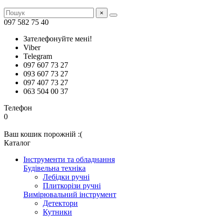
×
097 582 75 40
Зателефонуйте мені!
Viber
Telegram
097 607 73 27
093 607 73 27
097 407 73 27
063 504 00 37
Телефон
0
Ваш кошик порожній :(
Каталог
Інструменти та обладнання
Будівельна техніка
Лебідки ручні
Плиткорізи ручні
Вимірювальний інструмент
Детектори
Кутники