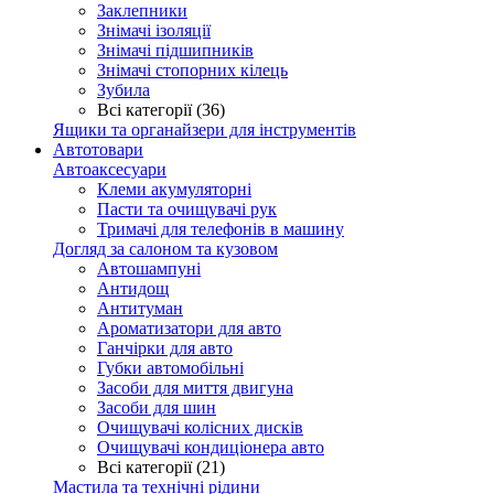
Заклепники
Знімачі ізоляції
Знімачі підшипників
Знімачі стопорних кілець
Зубила
Всі категорії (36)
Ящики та органайзери для інструментів
Автотовари
Автоаксесуари
Клеми акумуляторні
Пасти та очищувачі рук
Тримачі для телефонів в машину
Догляд за салоном та кузовом
Автошампуні
Антидощ
Антитуман
Ароматизатори для авто
Ганчірки для авто
Губки автомобільні
Засоби для миття двигуна
Засоби для шин
Очищувачі колісних дисків
Очищувачі кондиціонера авто
Всі категорії (21)
Мастила та технічні рідини