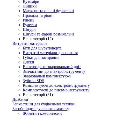
Кутоміри
Лінійки
Маркери та олівці будівельні
Правила та рівні
Рівень
Рулетки
Шнури
Шнури та фарби розмічальні
Всі категорії (12)
Витратні матеріали
Біти для шуруповерта
Витратні матеріали для паяння
Губки для затирання
Диски
Електроди та зварювальний дріт
Запчастини до електроінструменту
Зварювальні комплектуючі
Зубило SDS
Комплектуючі до електроінструменту
Комплектуючі до пневмоінструменту
Всі категорії (31)
Драбини
Запчастини для будівельної техніки
Засоби індивідуального захисту
Жилети і комбінезони