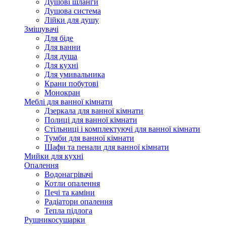
Душові шланги
Душова система
Лійки для душу
Змішувачі
Для біде
Для ванни
Для душа
Для кухні
Для умивальника
Крани побутові
Монокран
Меблі для ванної кімнати
Дзеркала для ванної кімнати
Полиці для ванної кімнати
Стільниці і комплектуючі для ванної кімнати
Тумби для ванної кімнати
Шафи та пенали для ванної кімнати
Мийки для кухні
Опалення
Водонагрівачі
Котли опалення
Печі та каміни
Радіатори опалення
Тепла підлога
Рушникосушарки