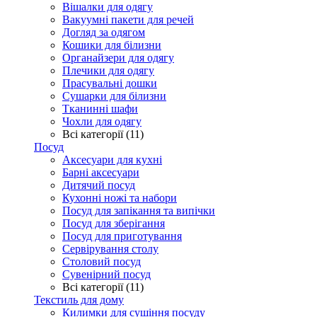
Вішалки для одягу
Вакуумні пакети для речей
Догляд за одягом
Кошики для білизни
Органайзери для одягу
Плечики для одягу
Прасувальні дошки
Сушарки для білизни
Тканинні шафи
Чохли для одягу
Всі категорії (11)
Посуд
Аксесуари для кухні
Барні аксесуари
Дитячий посуд
Кухонні ножі та набори
Посуд для запікання та випічки
Посуд для зберігання
Посуд для приготування
Сервірування столу
Столовий посуд
Сувенірний посуд
Всі категорії (11)
Текстиль для дому
Килимки для сушіння посуду