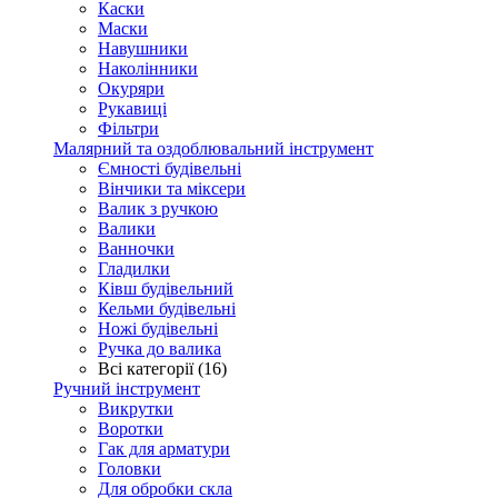
Каски
Маски
Навушники
Наколінники
Окуряри
Рукавиці
Фільтри
Малярний та оздоблювальний інструмент
Ємності будівельні
Вінчики та міксери
Валик з ручкою
Валики
Ванночки
Гладилки
Ківш будівельний
Кельми будівельні
Ножі будівельні
Ручка до валика
Всі категорії (16)
Ручний інструмент
Викрутки
Воротки
Гак для арматури
Головки
Для обробки скла