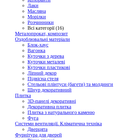
Лаки
Масляна
Морілки
Розчинники
Всі категорії (16)
Металопрокат, композит
Оздоблювальні матеріали
Блок-хаус
Вагонка
Куточки з дерева
Куточки металеві
Куточки пластикові
Ліпний декор
Підвісна стеля
Стельові плінтуси (багети) та молдинги
Шнур декоративний
Плитка
3D-панелі декоративні
Декоративна плитка
Плитка з натурального каменю
Фуга
Системи вентиляції. Кліматична техніка
Дверцята
Фурнітура для дверей