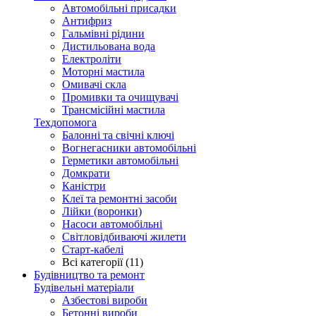
Автомобільні присадки
Антифриз
Гальмівні рідини
Дистильована вода
Електроліти
Моторні мастила
Омивачі скла
Промивки та очищувачі
Трансмісійні мастила
Техдопомога
Балонні та свічні ключі
Вогнегасники автомобільні
Герметики автомобільні
Домкрати
Каністри
Клеї та ремонтні засоби
Лійки (воронки)
Насоси автомобільні
Світловідбиваючі жилети
Старт-кабелі
Всі категорії (11)
Будівництво та ремонт
Будівельні матеріали
Азбестові вироби
Бетонні вироби