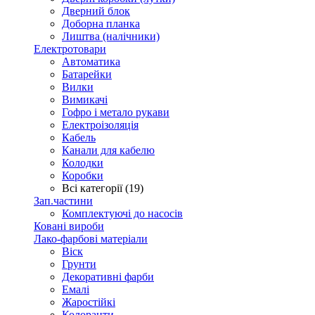
Дверний блок
Доборна планка
Лиштва (налічники)
Електротовари
Автоматика
Батарейки
Вилки
Вимикачі
Гофро і метало рукави
Електроізоляція
Кабель
Канали для кабелю
Колодки
Коробки
Всі категорії (19)
Зап.частини
Комплектуючі до насосів
Ковані вироби
Лако-фарбові матеріали
Віск
Грунти
Декоративні фарби
Емалі
Жаростійкі
Колоранти