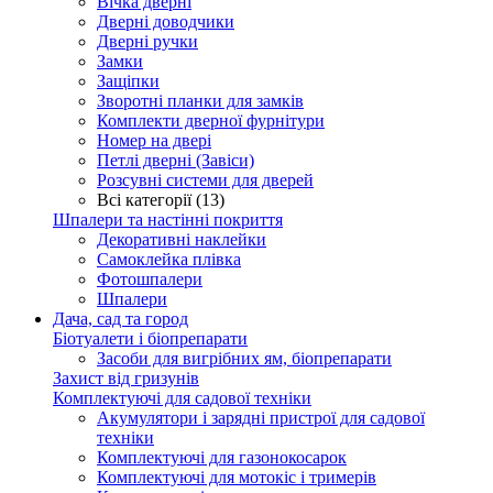
Вічка дверні
Дверні доводчики
Дверні ручки
Замки
Защіпки
Зворотні планки для замків
Комплекти дверної фурнітури
Номер на двері
Петлі дверні (Завіси)
Розсувні системи для дверей
Всі категорії (13)
Шпалери та настінні покриття
Декоративні наклейки
Самоклейка плівка
Фотошпалери
Шпалери
Дача, сад та город
Біотуалети і біопрепарати
Засоби для вигрібних ям, біопрепарати
Захист від гризунів
Комплектуючі для садової техніки
Акумулятори і зарядні пристрої для садової
техніки
Комплектуючі для газонокосарок
Комплектуючі для мотокіс і тримерів