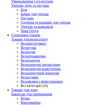
Умивальники і п'єдестали
Унітази, біде та пісуари
Біде
Бачки для унітаза
Пісуари
Сидіння та кришки для унітаза
Унітази та компакти
Чаші Генуя
Спортивні товари
Товари для велоспорту
Велоінструмент
Велогума
Велоодяг
Велорукавички
Велосипеди
Велосипедні запчастини
Велосипедні комп'ютери
Велосипедний інвентар
Велосумки
Велофляги і фляготримачі
Всі категорії (16)
Товари для дому
Інвентар для прибирання
Відра
Вікномийки