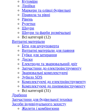
Кутоміри
Лінійки
Маркери та олівці будівельні
Правила та рівні
Рівень
Рулетки
Шнури
Шнури та фарби розмічальні
Всі категорії (12)
Витратні матеріали
Біти для шуруповерта
Витратні матеріали для паяння
Губки для затирання
Диски
Електроди та зварювальний дріт
Запчастини до електроінструменту
Зварювальні комплектуючі
Зубило SDS
Комплектуючі до електроінструменту
Комплектуючі до пневмоінструменту
Всі категорії (31)
Драбини
Запчастини для будівельної техніки
Засоби індивідуального захисту
Жилети і комбінезони