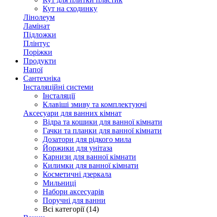
Кут на сходинку
Лінолеум
Ламінат
Підложки
Плінтус
Поріжки
Продукти
Напої
Сантехніка
Інсталяційні системи
Інсталяції
Клавіші змиву та комплектуючі
Аксесуари для ванних кімнат
Відра та кошики для ванної кімнати
Гачки та планки для ванної кімнати
Дозатори для рідкого мила
Йоржики для унітаза
Карнизи для ванної кімнати
Килимки для ванної кімнати
Косметичні дзеркала
Мильниці
Набори аксесуарів
Поручні для ванни
Всі категорії (14)