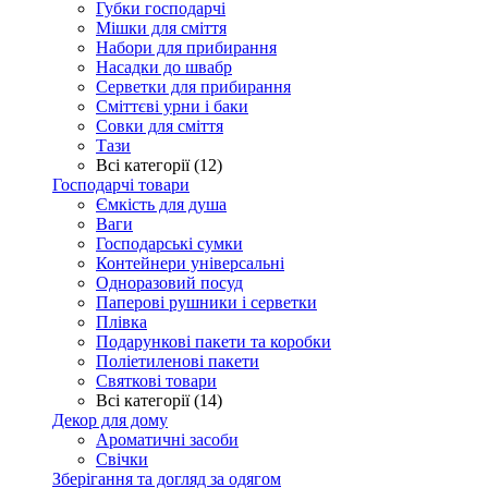
Губки господарчі
Мішки для сміття
Набори для прибирання
Насадки до швабр
Серветки для прибирання
Сміттєві урни і баки
Совки для сміття
Тази
Всі категорії (12)
Господарчі товари
Ємкість для душа
Ваги
Господарські сумки
Контейнери універсальні
Одноразовий посуд
Паперові рушники і серветки
Плівка
Подарункові пакети та коробки
Поліетиленові пакети
Святкові товари
Всі категорії (14)
Декор для дому
Ароматичні засоби
Свічки
Зберігання та догляд за одягом