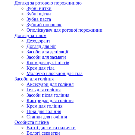
Догляд за ротовою порожниною
Зубні нитки
Зубні щітки
Зубна паста
Зубний порошок
Ополіскувач для ротової порожнини
Догляд за тілом
Дезодорант
Догляд для ніг
Засоби для депіляції
Засоби для засмаги
Крем для рук і нігтів
Крем для тіла
Молочко і лосьйон для тіла
Засоби для гоління
Аксесуари для гоління
Гель для гоління
Засоби після гоління
Картриджі для гоління
Крем для гоління
Піна для гоління
Станки для гоління
Особиста гігієна
Ватні диски та палички
Вологі серветки