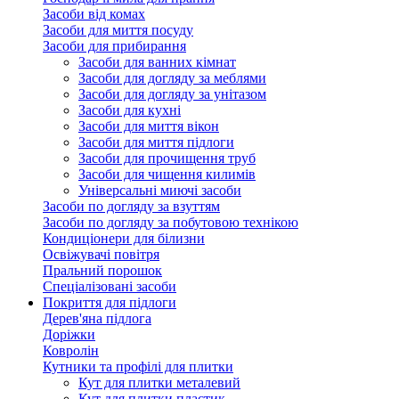
Засоби від комах
Засоби для миття посуду
Засоби для прибирання
Засоби для ванних кімнат
Засоби для догляду за меблями
Засоби для догляду за унітазом
Засоби для кухні
Засоби для миття вікон
Засоби для миття підлоги
Засоби для прочищення труб
Засоби для чищення килимів
Універсальні миючі засоби
Засоби по догляду за взуттям
Засоби по догляду за побутовою технікою
Кондиціонери для білизни
Освіжувачі повітря
Пральний порошок
Спеціалізовані засоби
Покриття для підлоги
Дерев'яна підлога
Доріжки
Ковролін
Кутники та профілі для плитки
Кут для плитки металевий
Кут для плитки пластик