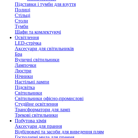
Підставки і тумби для взуття
Полиці
Стільці
Столи
Тумби
Шафи та комлектуючі
Освітлення
LED-стрічка
Аксесуари для світильників
Бра
Вуличні світильники
Лампочки
Люстри
Нічники
Настільні лампи
Підсвітка
Світильники
Світильники офісно-промислові
Студійне освітлення
Трансформатори для ламп
Трекові світильники
Побутова хімія
Аксесуари для прання
Відбілювачі та засоби для виведення плям
Господарчі мила для прання