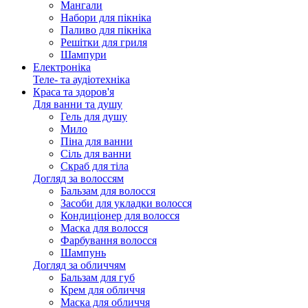
Мангали
Набори для пікніка
Паливо для пікніка
Решітки для гриля
Шампури
Електроніка
Теле- та аудіотехніка
Краса та здоров'я
Для ванни та душу
Гель для душу
Мило
Піна для ванни
Сіль для ванни
Скраб для тіла
Догляд за волоссям
Бальзам для волосся
Засоби для укладки волосся
Кондиціонер для волосся
Маска для волосся
Фарбування волосся
Шампунь
Догляд за обличчям
Бальзам для губ
Крем для обличчя
Маска для обличчя