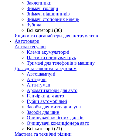
Заклепники
Знімачі ізоляції
Знімачі підшипників
Знімачі стопорних кілець
Зубила
Всі категорії (36)
Ящики та органайзери для інструментів
Автотовари
Автоаксесуари
Клеми акумуляторні
Пасти та очищувачі рук
Тримачі для телефонів в машину
Догляд за салоном та кузовом
Автошампуні
Антидощ
Антитуман
Ароматизатори для авто
Ганчірки для авто
Губки автомобільні
Засоби для миття двигуна
Засоби для шин
Очищувачі колісних дисків
Очищувачі кондиціонера авто
Всі категорії (21)
Мастила та технічні рідини