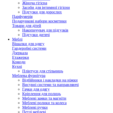
Жіноча гігієна
Засоби для інтимної гігієни
Підгузки для дорослих
Парфумерія
Подарункові набори косметики
Товари для дітей
Накопичувач для підгузків
Підгузки дитячі
Меблі
Вішалки для одягу
Гардеробні системи
Дзеркала
Етажерки
Комоди
Кухні
Плінтуси для стільниць
Меблева фурнітура
Відбійники і накладки на ніжки
Висувні системи та направляючі
Гачки для одягу
Кріплення для полиць
Меблеві замки та магніти
Меблеві ролики та колеса
Меблеві ручки
Петлі меблеві