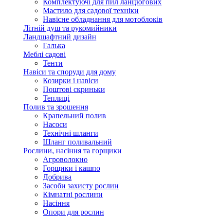
Комплектуючі для пил ланцюгових
Мастило для садової техніки
Навісне обладнання для мотоблоків
Літній душ та рукомийники
Ландшафтний дизайн
Галька
Меблі садові
Тенти
Навіси та споруди для дому
Козирки і навіси
Поштові скриньки
Теплиці
Полив та зрошення
Крапельний полив
Насоси
Технічні шланги
Шланг поливальний
Рослини, насіння та горщики
Агроволокно
Горщики і кашпо
Добрива
Засоби захисту рослин
Кімнатні рослини
Насіння
Опори для рослин