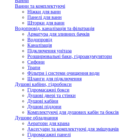
Ванни
Ванни та комплектуючі
Ніжки для ванн
Панелі для ванн
Шторки для ванн
Водопровід, каналізація та фільтрація
Арматура для зливних бачків
Водопровід
Каналізація
Підключення унітаза
Розширювальні баки, гідроакумулятори
Сифони
Трапи
Фільтри і системи очищення води
Шланги для підключення
Душові кабіни, гідробокси
Гідромасажні бокси
Душові двері та стінки
Душові кабіни
Душові піддони
Комплектуючі для душових кабін та боксів
Душове обладнання
Аератори для крана
Аксесуари та комплектуючі для змішувачів
Гідромасажні панелі