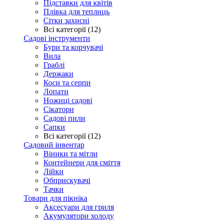
Підставки для квітів
Плівка для теплиць
Сітки захисні
Всі категорії (12)
Садові інструменти
Бури та корчувачі
Вила
Граблі
Держаки
Коси та серпи
Лопати
Ножиці садові
Сікатори
Садові пили
Сапки
Всі категорії (12)
Садовий інвентар
Віники та мітли
Контейнери для сміття
Лійки
Обприскувачі
Тачки
Товари для пікніка
Аксесуари для гриля
Акумулятори холоду