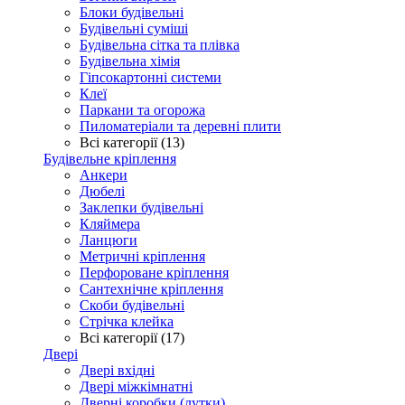
Блоки будівельні
Будівельні суміші
Будівельна сітка та плівка
Будівельна хімія
Гіпсокартонні системи
Клеї
Паркани та огорожа
Пиломатеріали та деревні плити
Всі категорії (13)
Будівельне кріплення
Анкери
Дюбелі
Заклепки будівельні
Кляймера
Ланцюги
Метричні кріплення
Перфороване кріплення
Сантехнічне кріплення
Скоби будівельні
Стрічка клейка
Всі категорії (17)
Двері
Двері вхідні
Двері міжкімнатні
Дверні коробки (лутки)