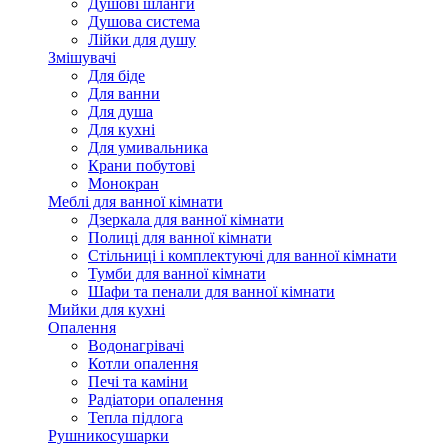
Душові шланги
Душова система
Лійки для душу
Змішувачі
Для біде
Для ванни
Для душа
Для кухні
Для умивальника
Крани побутові
Монокран
Меблі для ванної кімнати
Дзеркала для ванної кімнати
Полиці для ванної кімнати
Стільниці і комплектуючі для ванної кімнати
Тумби для ванної кімнати
Шафи та пенали для ванної кімнати
Мийки для кухні
Опалення
Водонагрівачі
Котли опалення
Печі та каміни
Радіатори опалення
Тепла підлога
Рушникосушарки