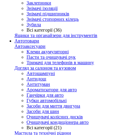
Заклепники
Знімачі ізоляції
Знімачі підшипників
Знімачі стопорних кілець
Зубила
Всі категорії (36)
Ящики та органайзери для інструментів
Автотовари
Автоаксесуари
Клеми акумуляторні
Пасти та очищувачі рук
Тримачі для телефонів в машину
Догляд за салоном та кузовом
Автошампуні
Антидощ
Антитуман
Ароматизатори для авто
Ганчірки для авто
Губки автомобільні
Засоби для миття двигуна
Засоби для шин
Очищувачі колісних дисків
Очищувачі кондиціонера авто
Всі категорії (21)
Мастила та технічні рідини