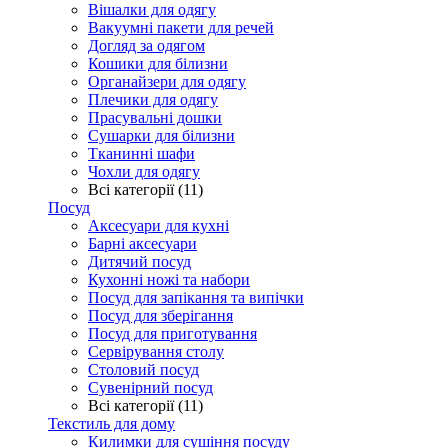
Вішалки для одягу
Вакуумні пакети для речей
Догляд за одягом
Кошики для білизни
Органайзери для одягу
Плечики для одягу
Прасувальні дошки
Сушарки для білизни
Тканинні шафи
Чохли для одягу
Всі категорії (11)
Посуд
Аксесуари для кухні
Барні аксесуари
Дитячий посуд
Кухонні ножі та набори
Посуд для запікання та випічки
Посуд для зберігання
Посуд для приготування
Сервірування столу
Столовий посуд
Сувенірний посуд
Всі категорії (11)
Текстиль для дому
Килимки для сушіння посуду