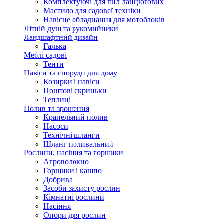
Комплектуючі для пил ланцюгових
Мастило для садової техніки
Навісне обладнання для мотоблоків
Літній душ та рукомийники
Ландшафтний дизайн
Галька
Меблі садові
Тенти
Навіси та споруди для дому
Козирки і навіси
Поштові скриньки
Теплиці
Полив та зрошення
Крапельний полив
Насоси
Технічні шланги
Шланг поливальний
Рослини, насіння та горщики
Агроволокно
Горщики і кашпо
Добрива
Засоби захисту рослин
Кімнатні рослини
Насіння
Опори для рослин