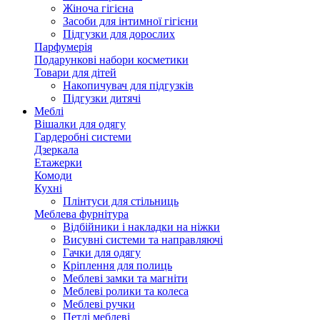
Жіноча гігієна
Засоби для інтимної гігієни
Підгузки для дорослих
Парфумерія
Подарункові набори косметики
Товари для дітей
Накопичувач для підгузків
Підгузки дитячі
Меблі
Вішалки для одягу
Гардеробні системи
Дзеркала
Етажерки
Комоди
Кухні
Плінтуси для стільниць
Меблева фурнітура
Відбійники і накладки на ніжки
Висувні системи та направляючі
Гачки для одягу
Кріплення для полиць
Меблеві замки та магніти
Меблеві ролики та колеса
Меблеві ручки
Петлі меблеві