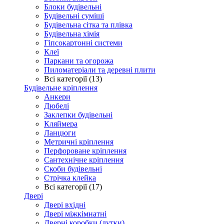
Блоки будівельні
Будівельні суміші
Будівельна сітка та плівка
Будівельна хімія
Гіпсокартонні системи
Клеї
Паркани та огорожа
Пиломатеріали та деревні плити
Всі категорії (13)
Будівельне кріплення
Анкери
Дюбелі
Заклепки будівельні
Кляймера
Ланцюги
Метричні кріплення
Перфороване кріплення
Сантехнічне кріплення
Скоби будівельні
Стрічка клейка
Всі категорії (17)
Двері
Двері вхідні
Двері міжкімнатні
Дверні коробки (лутки)