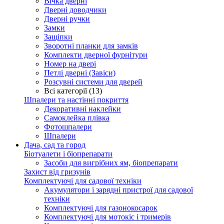
Вічка дверні
Дверні доводчики
Дверні ручки
Замки
Защіпки
Зворотні планки для замків
Комплекти дверної фурнітури
Номер на двері
Петлі дверні (Завіси)
Розсувні системи для дверей
Всі категорії (13)
Шпалери та настінні покриття
Декоративні наклейки
Самоклейка плівка
Фотошпалери
Шпалери
Дача, сад та город
Біотуалети і біопрепарати
Засоби для вигрібних ям, біопрепарати
Захист від гризунів
Комплектуючі для садової техніки
Акумулятори і зарядні пристрої для садової
техніки
Комплектуючі для газонокосарок
Комплектуючі для мотокіс і тримерів