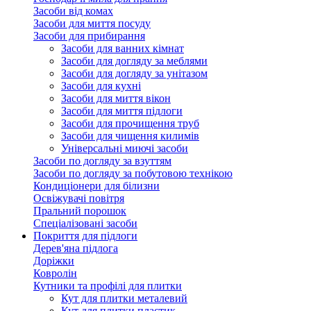
Засоби від комах
Засоби для миття посуду
Засоби для прибирання
Засоби для ванних кімнат
Засоби для догляду за меблями
Засоби для догляду за унітазом
Засоби для кухні
Засоби для миття вікон
Засоби для миття підлоги
Засоби для прочищення труб
Засоби для чищення килимів
Універсальні миючі засоби
Засоби по догляду за взуттям
Засоби по догляду за побутовою технікою
Кондиціонери для білизни
Освіжувачі повітря
Пральний порошок
Спеціалізовані засоби
Покриття для підлоги
Дерев'яна підлога
Доріжки
Ковролін
Кутники та профілі для плитки
Кут для плитки металевий
Кут для плитки пластик