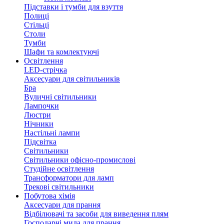
Підставки і тумби для взуття
Полиці
Стільці
Столи
Тумби
Шафи та комлектуючі
Освітлення
LED-стрічка
Аксесуари для світильників
Бра
Вуличні світильники
Лампочки
Люстри
Нічники
Настільні лампи
Підсвітка
Світильники
Світильники офісно-промислові
Студійне освітлення
Трансформатори для ламп
Трекові світильники
Побутова хімія
Аксесуари для прання
Відбілювачі та засоби для виведення плям
Господарчі мила для прання