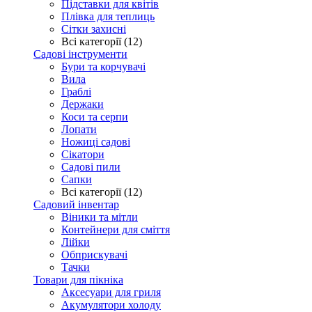
Підставки для квітів
Плівка для теплиць
Сітки захисні
Всі категорії (12)
Садові інструменти
Бури та корчувачі
Вила
Граблі
Держаки
Коси та серпи
Лопати
Ножиці садові
Сікатори
Садові пили
Сапки
Всі категорії (12)
Садовий інвентар
Віники та мітли
Контейнери для сміття
Лійки
Обприскувачі
Тачки
Товари для пікніка
Аксесуари для гриля
Акумулятори холоду