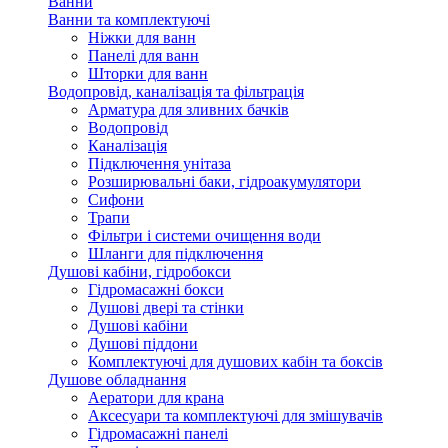
Ванни
Ванни та комплектуючі
Ніжки для ванн
Панелі для ванн
Шторки для ванн
Водопровід, каналізація та фільтрація
Арматура для зливних бачків
Водопровід
Каналізація
Підключення унітаза
Розширювальні баки, гідроакумулятори
Сифони
Трапи
Фільтри і системи очищення води
Шланги для підключення
Душові кабіни, гідробокси
Гідромасажні бокси
Душові двері та стінки
Душові кабіни
Душові піддони
Комплектуючі для душових кабін та боксів
Душове обладнання
Аератори для крана
Аксесуари та комплектуючі для змішувачів
Гідромасажні панелі