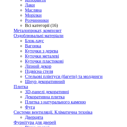
Лаки
Масляна
Морілки
Розчинники
Всі категорії (16)
Металопрокат, композит
Оздоблювальні матеріали
Блок-хаус
Вагонка
Куточки з дерева
Куточки металеві
Куточки пластикові
Ліпний декор
Підвісна стеля
Стельові плінтуси (багети) та молдинги
Шнур декоративний
Плитка
3D-панелі декоративні
Декоративна плитка
Плитка з натурального каменю
Фуга
Системи вентиляції. Кліматична техніка
Дверцята
Фурнітура для дверей