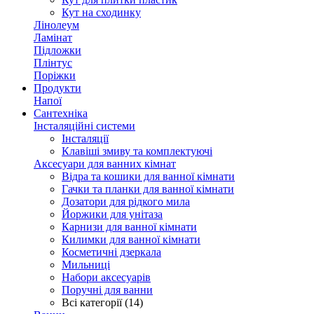
Кут на сходинку
Лінолеум
Ламінат
Підложки
Плінтус
Поріжки
Продукти
Напої
Сантехніка
Інсталяційні системи
Інсталяції
Клавіші змиву та комплектуючі
Аксесуари для ванних кімнат
Відра та кошики для ванної кімнати
Гачки та планки для ванної кімнати
Дозатори для рідкого мила
Йоржики для унітаза
Карнизи для ванної кімнати
Килимки для ванної кімнати
Косметичні дзеркала
Мильниці
Набори аксесуарів
Поручні для ванни
Всі категорії (14)