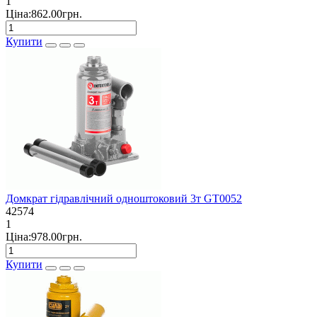
1
Ціна:862.00грн.
Купити
Домкрат гідравлічний одноштоковий 3т GT0052
42574
1
Ціна:978.00грн.
Купити