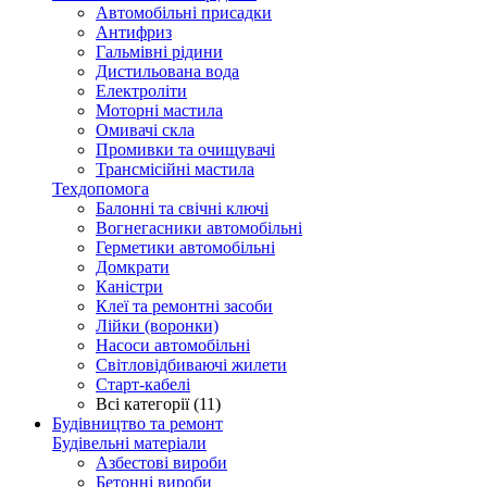
Автомобільні присадки
Антифриз
Гальмівні рідини
Дистильована вода
Електроліти
Моторні мастила
Омивачі скла
Промивки та очищувачі
Трансмісійні мастила
Техдопомога
Балонні та свічні ключі
Вогнегасники автомобільні
Герметики автомобільні
Домкрати
Каністри
Клеї та ремонтні засоби
Лійки (воронки)
Насоси автомобільні
Світловідбиваючі жилети
Старт-кабелі
Всі категорії (11)
Будівництво та ремонт
Будівельні матеріали
Азбестові вироби
Бетонні вироби