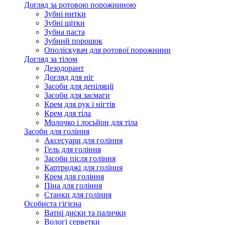
Догляд за ротовою порожниною
Зубні нитки
Зубні щітки
Зубна паста
Зубний порошок
Ополіскувач для ротової порожнини
Догляд за тілом
Дезодорант
Догляд для ніг
Засоби для депіляції
Засоби для засмаги
Крем для рук і нігтів
Крем для тіла
Молочко і лосьйон для тіла
Засоби для гоління
Аксесуари для гоління
Гель для гоління
Засоби після гоління
Картриджі для гоління
Крем для гоління
Піна для гоління
Станки для гоління
Особиста гігієна
Ватні диски та палички
Вологі серветки