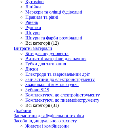
Кутоміри
Лінійки
Маркери та олівці будівельні
Правила та рівні
Рівень
Рулетки
Шнури
Шнури та фарби розмічальні
Всі категорії (12)
Витратні матеріали
Біти для шуруповерта
Витратні матеріали для паяння
Губки для затирання
Диски
Електроди та зварювальний дріт
Запчастини до електроінструменту
Зварювальні комплектуючі
Зубило SDS
Комплектуючі до електроінструменту
Комплектуючі до пневмоінструменту
Всі категорії (31)
Драбини
Запчастини для будівельної техніки
Засоби індивідуального захисту
Жилети і комбінезони