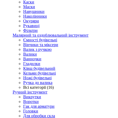
Каски
Маски
Навушники
Наколінники
Окуряри
Рукавиці
Фільтри
Малярний та оздоблювальний інструмент
Ємності будівельні
Вінчики та міксери
Валик з ручкою
Валики
Ванночки
Гладилки
Ківш будівельний
Кельми будівельні
Ножі будівельні
Ручка до валика
Всі категорії (16)
Ручний інструмент
Викрутки
Воротки
Гак для арматури
Головки
Для обробки скла