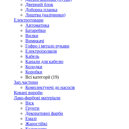
Дверний блок
Доборна планка
Лиштва (налічники)
Електротовари
Автоматика
Батарейки
Вилки
Вимикачі
Гофро і метало рукави
Електроізоляція
Кабель
Канали для кабелю
Колодки
Коробки
Всі категорії (19)
Зап.частини
Комплектуючі до насосів
Ковані вироби
Лако-фарбові матеріали
Віск
Грунти
Декоративні фарби
Емалі
Жаростійкі
Колоранти