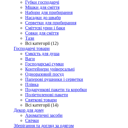
Губки господарчі
Мішки для сміття
Набори для прибирання
Насадки до швабр
Серветки для прибирання
Сміттєві урни і баки
Совки для сміття
Тази
Всі категорії (12)
Господарчі товари
Ємкість для душа
Ваги
Господарські сумки
Контейнери універсальні
Одноразовий посуд
Паперові рушники і серветки
Плівка
Подарункові пакети та коробки
Поліетиленові пакети
Святкові товари
Всі категорії (14)
Декор для дому
Ароматичні засоби
Свічки
Зберігання та догляд за одягом