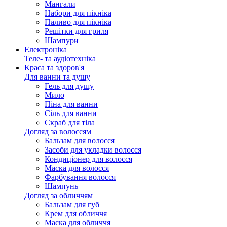
Мангали
Набори для пікніка
Паливо для пікніка
Решітки для гриля
Шампури
Електроніка
Теле- та аудіотехніка
Краса та здоров'я
Для ванни та душу
Гель для душу
Мило
Піна для ванни
Сіль для ванни
Скраб для тіла
Догляд за волоссям
Бальзам для волосся
Засоби для укладки волосся
Кондиціонер для волосся
Маска для волосся
Фарбування волосся
Шампунь
Догляд за обличчям
Бальзам для губ
Крем для обличчя
Маска для обличчя