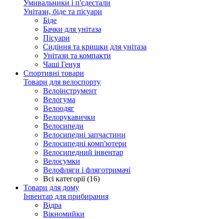
Умивальники і п'єдестали
Унітази, біде та пісуари
Біде
Бачки для унітаза
Пісуари
Сидіння та кришки для унітаза
Унітази та компакти
Чаші Генуя
Спортивні товари
Товари для велоспорту
Велоінструмент
Велогума
Велоодяг
Велорукавички
Велосипеди
Велосипедні запчастини
Велосипедні комп'ютери
Велосипедний інвентар
Велосумки
Велофляги і фляготримачі
Всі категорії (16)
Товари для дому
Інвентар для прибирання
Відра
Вікномийки