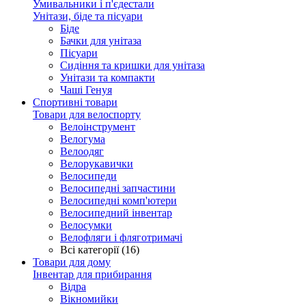
Умивальники і п'єдестали
Унітази, біде та пісуари
Біде
Бачки для унітаза
Пісуари
Сидіння та кришки для унітаза
Унітази та компакти
Чаші Генуя
Спортивні товари
Товари для велоспорту
Велоінструмент
Велогума
Велоодяг
Велорукавички
Велосипеди
Велосипедні запчастини
Велосипедні комп'ютери
Велосипедний інвентар
Велосумки
Велофляги і фляготримачі
Всі категорії (16)
Товари для дому
Інвентар для прибирання
Відра
Вікномийки