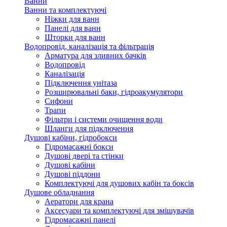
Ванни
Ванни та комплектуючі
Ніжки для ванн
Панелі для ванн
Шторки для ванн
Водопровід, каналізація та фільтрація
Арматура для зливних бачків
Водопровід
Каналізація
Підключення унітаза
Розширювальні баки, гідроакумулятори
Сифони
Трапи
Фільтри і системи очищення води
Шланги для підключення
Душові кабіни, гідробокси
Гідромасажні бокси
Душові двері та стінки
Душові кабіни
Душові піддони
Комплектуючі для душових кабін та боксів
Душове обладнання
Аератори для крана
Аксесуари та комплектуючі для змішувачів
Гідромасажні панелі