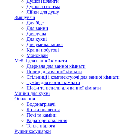
Душові шланги
Душова система
Лійки для душу
Змішувачі
Для біде
Для ванни
Для душа
Для кухні
Для умивальника
Крани побутові
Монокран
Меблі для ванної кімнати
Дзеркала для ванної кімнати
Полиці для ванної кімнати
Стільниці і комплектуючі для ванної кімнати
Тумби для ванної кімнати
Шафи та пенали для ванної кімнати
Мийки для кухні
Опалення
Водонагрівачі
Котли опалення
Печі та каміни
Радіатори опалення
Тепла підлога
Рушникосушарки