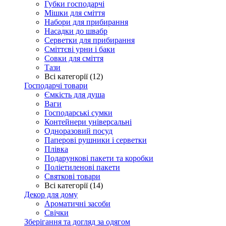
Губки господарчі
Мішки для сміття
Набори для прибирання
Насадки до швабр
Серветки для прибирання
Сміттєві урни і баки
Совки для сміття
Тази
Всі категорії (12)
Господарчі товари
Ємкість для душа
Ваги
Господарські сумки
Контейнери універсальні
Одноразовий посуд
Паперові рушники і серветки
Плівка
Подарункові пакети та коробки
Поліетиленові пакети
Святкові товари
Всі категорії (14)
Декор для дому
Ароматичні засоби
Свічки
Зберігання та догляд за одягом