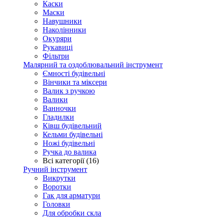
Каски
Маски
Навушники
Наколінники
Окуряри
Рукавиці
Фільтри
Малярний та оздоблювальний інструмент
Ємності будівельні
Вінчики та міксери
Валик з ручкою
Валики
Ванночки
Гладилки
Ківш будівельний
Кельми будівельні
Ножі будівельні
Ручка до валика
Всі категорії (16)
Ручний інструмент
Викрутки
Воротки
Гак для арматури
Головки
Для обробки скла