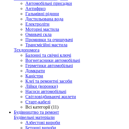
Автомобільні присадки
Антифриз
Гальмівні рідини
Дистильована вода
Електроліти
Моторні мастила
Омивачі скла
Промивки та очищувачі
Трансмісійні мастила
Техдопомога
Балонні та свічні ключі
Вогнегасники автомобільні
Герметики автомобільні
Домкрати
Каністри
Клеї та ремонтні засоби
Лійки (воронки)
Насоси автомобільні
Світловідбиваючі жилети
Старт-кабелі
Всі категорії (11)
Будівництво та ремонт
Будівельні матеріали
Азбестові вироби
Бетонні вироби