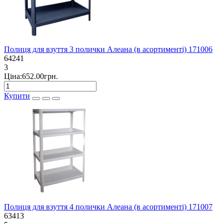
Полиця для взуття 3 полички Алеана (в асортименті) 171006
64241
3
Ціна:652.00грн.
Купити
Полиця для взуття 4 полички Алеана (в асортименті) 171007
63413