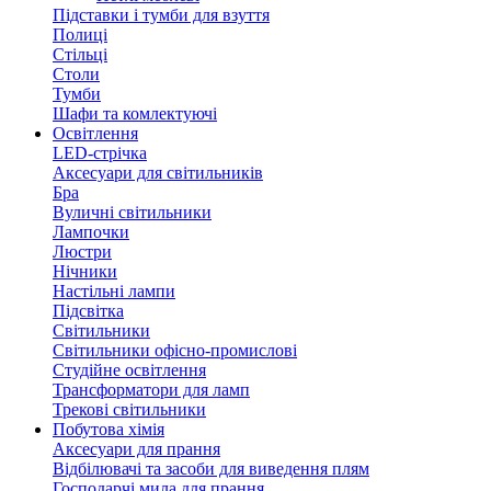
Підставки і тумби для взуття
Полиці
Стільці
Столи
Тумби
Шафи та комлектуючі
Освітлення
LED-стрічка
Аксесуари для світильників
Бра
Вуличні світильники
Лампочки
Люстри
Нічники
Настільні лампи
Підсвітка
Світильники
Світильники офісно-промислові
Студійне освітлення
Трансформатори для ламп
Трекові світильники
Побутова хімія
Аксесуари для прання
Відбілювачі та засоби для виведення плям
Господарчі мила для прання