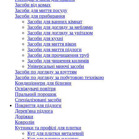
Засоби від комах
Засоби для миття посуду
Засоби для прибирання
Засоби для ванних кімнат
Засоби для догляду за меблями
Засоби для догляду за унітазом
Засоби для кухні
Засоби для миття вікон
Засоби для миття підлоги
Засоби для прочищення труб
Засоби для чищення килимів
Універсальні миючі засоби
Засоби по догляду за взуттям
Засоби по догляду за побутовою технікою
Кондиціонери для білизни
Освіжувачі повітря
Пральний порошок
Спеціалізовані засоби
Покриття для підлоги
Дерев'яна підлога
Доріжки
Ковролін
Кутники та профілі для плитки
Кут для плитки металевий
Кут для плитки пластик