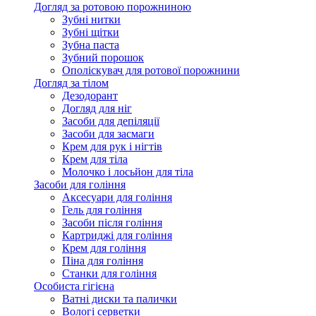
Догляд за ротовою порожниною
Зубні нитки
Зубні щітки
Зубна паста
Зубний порошок
Ополіскувач для ротової порожнини
Догляд за тілом
Дезодорант
Догляд для ніг
Засоби для депіляції
Засоби для засмаги
Крем для рук і нігтів
Крем для тіла
Молочко і лосьйон для тіла
Засоби для гоління
Аксесуари для гоління
Гель для гоління
Засоби після гоління
Картриджі для гоління
Крем для гоління
Піна для гоління
Станки для гоління
Особиста гігієна
Ватні диски та палички
Вологі серветки