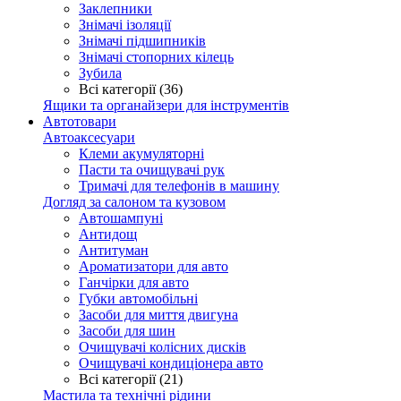
Заклепники
Знімачі ізоляції
Знімачі підшипників
Знімачі стопорних кілець
Зубила
Всі категорії (36)
Ящики та органайзери для інструментів
Автотовари
Автоаксесуари
Клеми акумуляторні
Пасти та очищувачі рук
Тримачі для телефонів в машину
Догляд за салоном та кузовом
Автошампуні
Антидощ
Антитуман
Ароматизатори для авто
Ганчірки для авто
Губки автомобільні
Засоби для миття двигуна
Засоби для шин
Очищувачі колісних дисків
Очищувачі кондиціонера авто
Всі категорії (21)
Мастила та технічні рідини