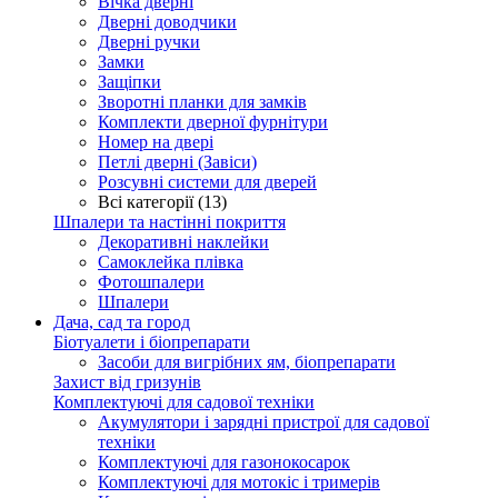
Вічка дверні
Дверні доводчики
Дверні ручки
Замки
Защіпки
Зворотні планки для замків
Комплекти дверної фурнітури
Номер на двері
Петлі дверні (Завіси)
Розсувні системи для дверей
Всі категорії (13)
Шпалери та настінні покриття
Декоративні наклейки
Самоклейка плівка
Фотошпалери
Шпалери
Дача, сад та город
Біотуалети і біопрепарати
Засоби для вигрібних ям, біопрепарати
Захист від гризунів
Комплектуючі для садової техніки
Акумулятори і зарядні пристрої для садової
техніки
Комплектуючі для газонокосарок
Комплектуючі для мотокіс і тримерів