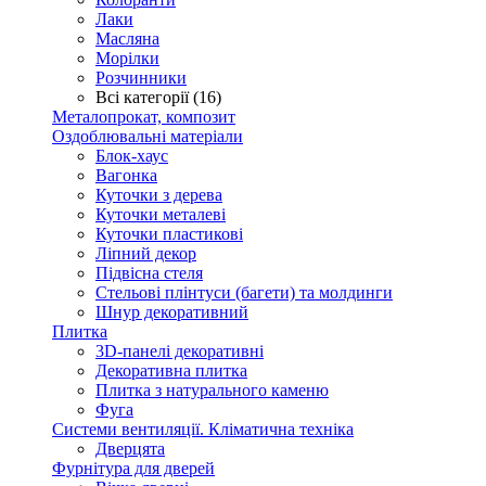
Лаки
Масляна
Морілки
Розчинники
Всі категорії (16)
Металопрокат, композит
Оздоблювальні матеріали
Блок-хаус
Вагонка
Куточки з дерева
Куточки металеві
Куточки пластикові
Ліпний декор
Підвісна стеля
Стельові плінтуси (багети) та молдинги
Шнур декоративний
Плитка
3D-панелі декоративні
Декоративна плитка
Плитка з натурального каменю
Фуга
Системи вентиляції. Кліматична техніка
Дверцята
Фурнітура для дверей