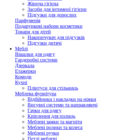
Жіноча гігієна
Засоби для інтимної гігієни
Підгузки для дорослих
Парфумерія
Подарункові набори косметики
Товари для дітей
Накопичувач для підгузків
Підгузки дитячі
Меблі
Вішалки для одягу
Гардеробні системи
Дзеркала
Етажерки
Комоди
Кухні
Плінтуси для стільниць
Меблева фурнітура
Відбійники і накладки на ніжки
Висувні системи та направляючі
Гачки для одягу
Кріплення для полиць
Меблеві замки та магніти
Меблеві ролики та колеса
Меблеві ручки
Петлі меблеві