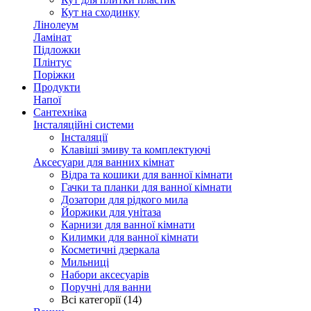
Кут на сходинку
Лінолеум
Ламінат
Підложки
Плінтус
Поріжки
Продукти
Напої
Сантехніка
Інсталяційні системи
Інсталяції
Клавіші змиву та комплектуючі
Аксесуари для ванних кімнат
Відра та кошики для ванної кімнати
Гачки та планки для ванної кімнати
Дозатори для рідкого мила
Йоржики для унітаза
Карнизи для ванної кімнати
Килимки для ванної кімнати
Косметичні дзеркала
Мильниці
Набори аксесуарів
Поручні для ванни
Всі категорії (14)