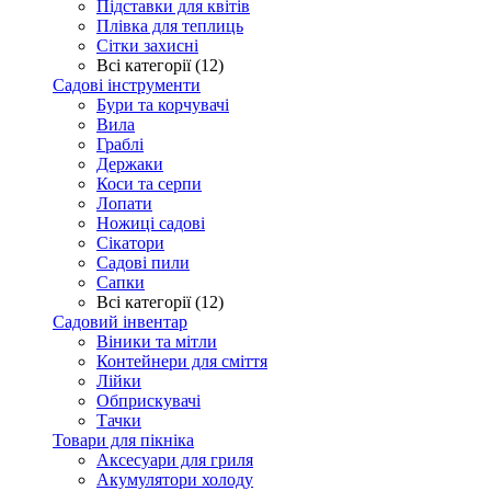
Підставки для квітів
Плівка для теплиць
Сітки захисні
Всі категорії (12)
Садові інструменти
Бури та корчувачі
Вила
Граблі
Держаки
Коси та серпи
Лопати
Ножиці садові
Сікатори
Садові пили
Сапки
Всі категорії (12)
Садовий інвентар
Віники та мітли
Контейнери для сміття
Лійки
Обприскувачі
Тачки
Товари для пікніка
Аксесуари для гриля
Акумулятори холоду