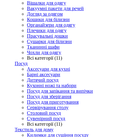
Вішалки для одягу
Вакуумні пакети для речей
Догляд за одягом
Кошики для білизни
Органайзери для одягу
Плечики для одягу
Прасувальні дошки
Сушарки для білизни
Тканинні шафи
Чохли для одягу
Всі категорії (11)
Посуд
Аксесуари для кухні
Барні аксесуари
Дитячий посуд
Кухонні ножі та набори
Посуд для запікання та випічки
Посуд для зберігання
Посуд для приготування
Сервірування столу
Столовий посуд
Сувенірний посуд
Всі категорії (11)
Текстиль для дому
Килимки для сушіння посуду