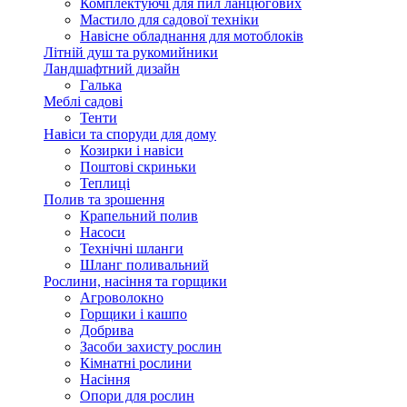
Комплектуючі для пил ланцюгових
Мастило для садової техніки
Навісне обладнання для мотоблоків
Літній душ та рукомийники
Ландшафтний дизайн
Галька
Меблі садові
Тенти
Навіси та споруди для дому
Козирки і навіси
Поштові скриньки
Теплиці
Полив та зрошення
Крапельний полив
Насоси
Технічні шланги
Шланг поливальний
Рослини, насіння та горщики
Агроволокно
Горщики і кашпо
Добрива
Засоби захисту рослин
Кімнатні рослини
Насіння
Опори для рослин