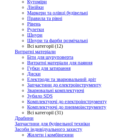
Кутоміри
Лінійки
Маркери та олівці будівельні
Правила та рівні
Рівень
Рулетки
Шнури
Шнури та фарби розмічальні
Всі категорії (12)
Витратні матеріали
Біти для шуруповерта
Витратні матеріали для паяння
Губки для затирання
Диски
Електроди та зварювальний дріт
Запчастини до електроінструменту
Зварювальні комплектуючі
Зубило SDS
Комплектуючі до електроінструменту
Комплектуючі до пневмоінструменту
Всі категорії (31)
Драбини
Запчастини для будівельної техніки
Засоби індивідуального захисту
Жилети і комбінезони