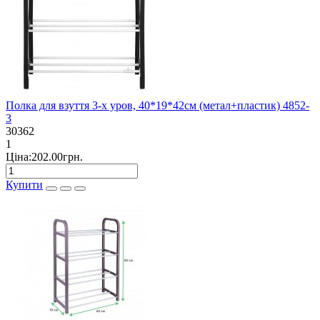
Полка для взуття 3-х уров, 40*19*42см (метал+пластик) 4852-
3
30362
1
Ціна:202.00грн.
Купити