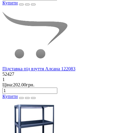
Купити
Підставка під взуття Алєана 122083
52427
1
Ціна:202.00грн.
Купити