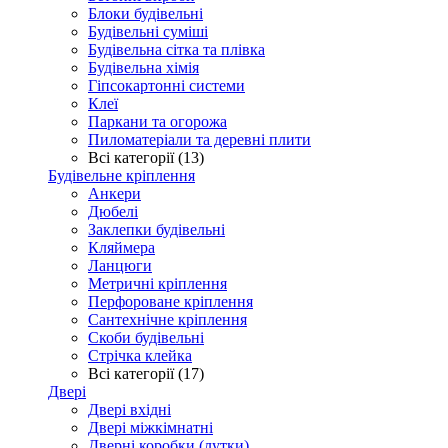
Блоки будівельні
Будівельні суміші
Будівельна сітка та плівка
Будівельна хімія
Гіпсокартонні системи
Клеї
Паркани та огорожа
Пиломатеріали та деревні плити
Всі категорії (13)
Будівельне кріплення
Анкери
Дюбелі
Заклепки будівельні
Кляймера
Ланцюги
Метричні кріплення
Перфороване кріплення
Сантехнічне кріплення
Скоби будівельні
Стрічка клейка
Всі категорії (17)
Двері
Двері вхідні
Двері міжкімнатні
Дверні коробки (лутки)