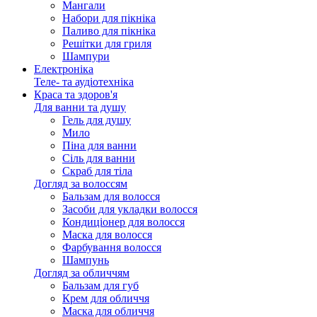
Мангали
Набори для пікніка
Паливо для пікніка
Решітки для гриля
Шампури
Електроніка
Теле- та аудіотехніка
Краса та здоров'я
Для ванни та душу
Гель для душу
Мило
Піна для ванни
Сіль для ванни
Скраб для тіла
Догляд за волоссям
Бальзам для волосся
Засоби для укладки волосся
Кондиціонер для волосся
Маска для волосся
Фарбування волосся
Шампунь
Догляд за обличчям
Бальзам для губ
Крем для обличчя
Маска для обличчя