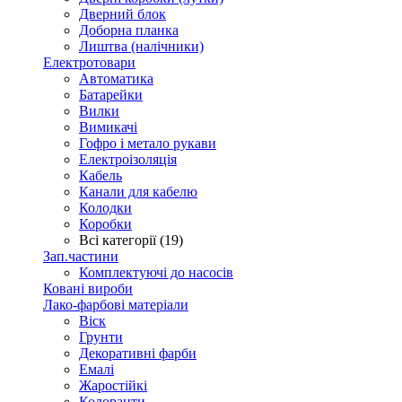
Дверний блок
Доборна планка
Лиштва (налічники)
Електротовари
Автоматика
Батарейки
Вилки
Вимикачі
Гофро і метало рукави
Електроізоляція
Кабель
Канали для кабелю
Колодки
Коробки
Всі категорії (19)
Зап.частини
Комплектуючі до насосів
Ковані вироби
Лако-фарбові матеріали
Віск
Грунти
Декоративні фарби
Емалі
Жаростійкі
Колоранти