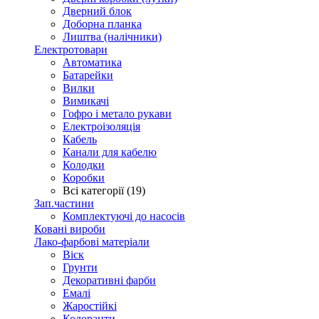
Дверний блок
Доборна планка
Лиштва (налічники)
Електротовари
Автоматика
Батарейки
Вилки
Вимикачі
Гофро і метало рукави
Електроізоляція
Кабель
Канали для кабелю
Колодки
Коробки
Всі категорії (19)
Зап.частини
Комплектуючі до насосів
Ковані вироби
Лако-фарбові матеріали
Віск
Грунти
Декоративні фарби
Емалі
Жаростійкі
Колоранти