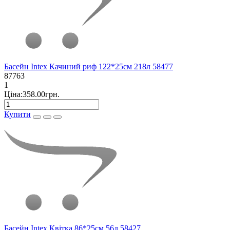
Басейн Intex Качиний риф 122*25см 218л 58477
87763
1
Ціна:358.00грн.
Купити
Басейн Intex Квітка 86*25см 56л 58427