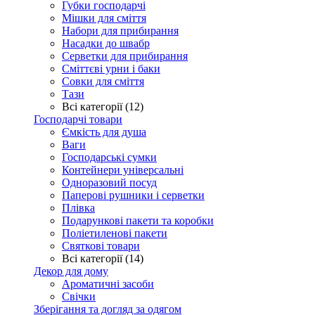
Губки господарчі
Мішки для сміття
Набори для прибирання
Насадки до швабр
Серветки для прибирання
Сміттєві урни і баки
Совки для сміття
Тази
Всі категорії (12)
Господарчі товари
Ємкість для душа
Ваги
Господарські сумки
Контейнери універсальні
Одноразовий посуд
Паперові рушники і серветки
Плівка
Подарункові пакети та коробки
Поліетиленові пакети
Святкові товари
Всі категорії (14)
Декор для дому
Ароматичні засоби
Свічки
Зберігання та догляд за одягом