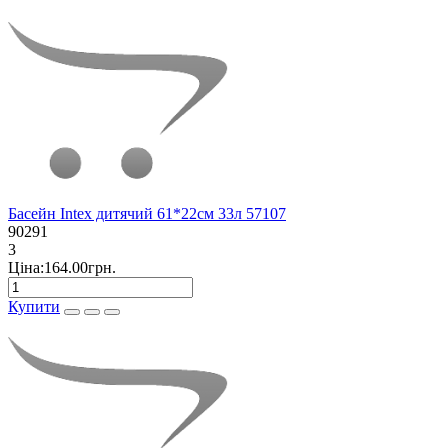
Басейн Intex дитячий 61*22см 33л 57107
90291
3
Ціна:164.00грн.
Купити