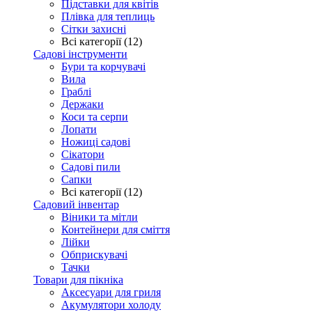
Підставки для квітів
Плівка для теплиць
Сітки захисні
Всі категорії (12)
Садові інструменти
Бури та корчувачі
Вила
Граблі
Держаки
Коси та серпи
Лопати
Ножиці садові
Сікатори
Садові пили
Сапки
Всі категорії (12)
Садовий інвентар
Віники та мітли
Контейнери для сміття
Лійки
Обприскувачі
Тачки
Товари для пікніка
Аксесуари для гриля
Акумулятори холоду