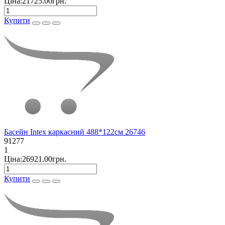
Ціна:21725.00грн.
Купити
Басейн Intex каркасний 488*122см 26746
91277
1
Ціна:26921.00грн.
Купити