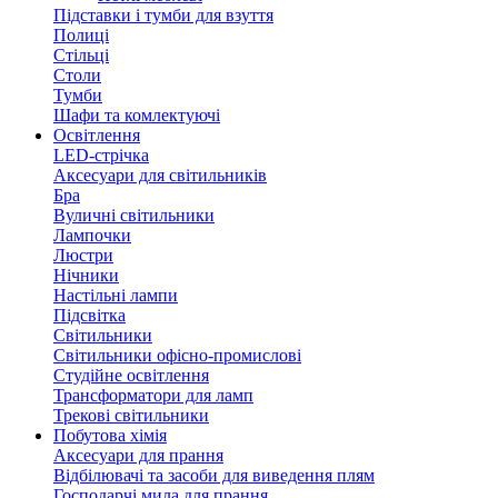
Підставки і тумби для взуття
Полиці
Стільці
Столи
Тумби
Шафи та комлектуючі
Освітлення
LED-стрічка
Аксесуари для світильників
Бра
Вуличні світильники
Лампочки
Люстри
Нічники
Настільні лампи
Підсвітка
Світильники
Світильники офісно-промислові
Студійне освітлення
Трансформатори для ламп
Трекові світильники
Побутова хімія
Аксесуари для прання
Відбілювачі та засоби для виведення плям
Господарчі мила для прання