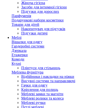
Жіноча гігієна
Засоби для інтимної гігієни
Підгузки для дорослих
Парфумерія
Подарункові набори косметики
Товари для дітей
Накопичувач для підгузків
Підгузки дитячі
Меблі
Вішалки для одягу
Гардеробні системи
Дзеркала
Етажерки
Комоди
Кухні
Плінтуси для стільниць
Меблева фурнітура
Відбійники і накладки на ніжки
Висувні системи та направляючі
Гачки для одягу
Кріплення для полиць
Меблеві замки та магніти
Меблеві ролики та колеса
Меблеві ручки
Петлі меблеві