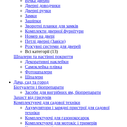
Вічка дверні
Дверні доводчики
Дверні ручки
Замки
Защіпки
Зворотні планки для замків
Комплекти дверної фурнітури
Номер на двері
Петлі дверні (Завіси)
Розсувні системи для дверей
Всі категорії (13)
Шпалери та настінні покриття
Декоративні наклейки
Самоклейка плівка
Фотошпалери
Шпалери
Дача, сад та город
Біотуалети і біопрепарати
Засоби для вигрібних ям, біопрепарати
Захист від гризунів
Комплектуючі для садової техніки
Акумулятори і зарядні пристрої для садової
техніки
Комплектуючі для газонокосарок
Комплектуючі для мотокіс і тримерів