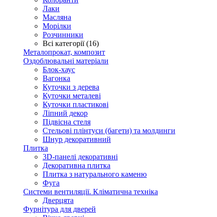
Лаки
Масляна
Морілки
Розчинники
Всі категорії (16)
Металопрокат, композит
Оздоблювальні матеріали
Блок-хаус
Вагонка
Куточки з дерева
Куточки металеві
Куточки пластикові
Ліпний декор
Підвісна стеля
Стельові плінтуси (багети) та молдинги
Шнур декоративний
Плитка
3D-панелі декоративні
Декоративна плитка
Плитка з натурального каменю
Фуга
Системи вентиляції. Кліматична техніка
Дверцята
Фурнітура для дверей