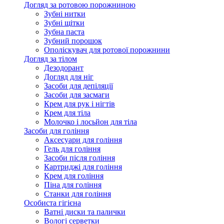
Догляд за ротовою порожниною
Зубні нитки
Зубні щітки
Зубна паста
Зубний порошок
Ополіскувач для ротової порожнини
Догляд за тілом
Дезодорант
Догляд для ніг
Засоби для депіляції
Засоби для засмаги
Крем для рук і нігтів
Крем для тіла
Молочко і лосьйон для тіла
Засоби для гоління
Аксесуари для гоління
Гель для гоління
Засоби після гоління
Картриджі для гоління
Крем для гоління
Піна для гоління
Станки для гоління
Особиста гігієна
Ватні диски та палички
Вологі серветки