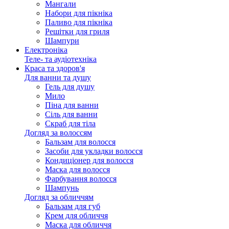
Мангали
Набори для пікніка
Паливо для пікніка
Решітки для гриля
Шампури
Електроніка
Теле- та аудіотехніка
Краса та здоров'я
Для ванни та душу
Гель для душу
Мило
Піна для ванни
Сіль для ванни
Скраб для тіла
Догляд за волоссям
Бальзам для волосся
Засоби для укладки волосся
Кондиціонер для волосся
Маска для волосся
Фарбування волосся
Шампунь
Догляд за обличчям
Бальзам для губ
Крем для обличчя
Маска для обличчя