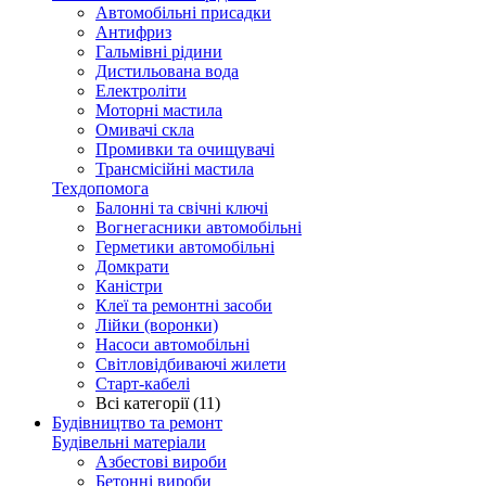
Автомобільні присадки
Антифриз
Гальмівні рідини
Дистильована вода
Електроліти
Моторні мастила
Омивачі скла
Промивки та очищувачі
Трансмісійні мастила
Техдопомога
Балонні та свічні ключі
Вогнегасники автомобільні
Герметики автомобільні
Домкрати
Каністри
Клеї та ремонтні засоби
Лійки (воронки)
Насоси автомобільні
Світловідбиваючі жилети
Старт-кабелі
Всі категорії (11)
Будівництво та ремонт
Будівельні матеріали
Азбестові вироби
Бетонні вироби