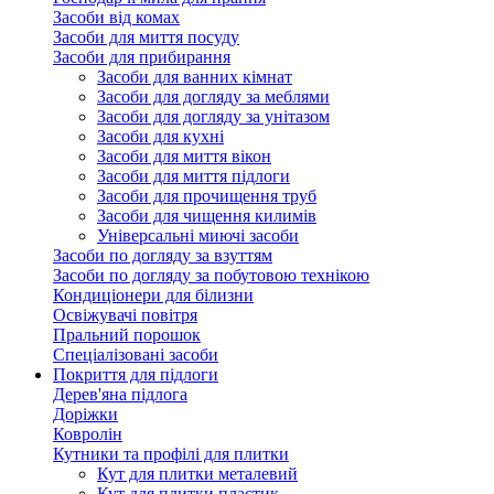
Засоби від комах
Засоби для миття посуду
Засоби для прибирання
Засоби для ванних кімнат
Засоби для догляду за меблями
Засоби для догляду за унітазом
Засоби для кухні
Засоби для миття вікон
Засоби для миття підлоги
Засоби для прочищення труб
Засоби для чищення килимів
Універсальні миючі засоби
Засоби по догляду за взуттям
Засоби по догляду за побутовою технікою
Кондиціонери для білизни
Освіжувачі повітря
Пральний порошок
Спеціалізовані засоби
Покриття для підлоги
Дерев'яна підлога
Доріжки
Ковролін
Кутники та профілі для плитки
Кут для плитки металевий
Кут для плитки пластик