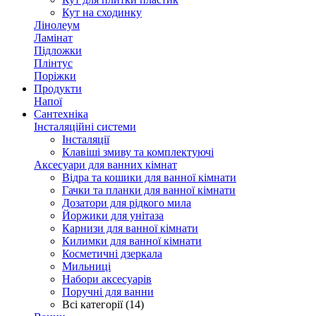
Кут на сходинку
Лінолеум
Ламінат
Підложки
Плінтус
Поріжки
Продукти
Напої
Сантехніка
Інсталяційні системи
Інсталяції
Клавіші змиву та комплектуючі
Аксесуари для ванних кімнат
Відра та кошики для ванної кімнати
Гачки та планки для ванної кімнати
Дозатори для рідкого мила
Йоржики для унітаза
Карнизи для ванної кімнати
Килимки для ванної кімнати
Косметичні дзеркала
Мильниці
Набори аксесуарів
Поручні для ванни
Всі категорії (14)