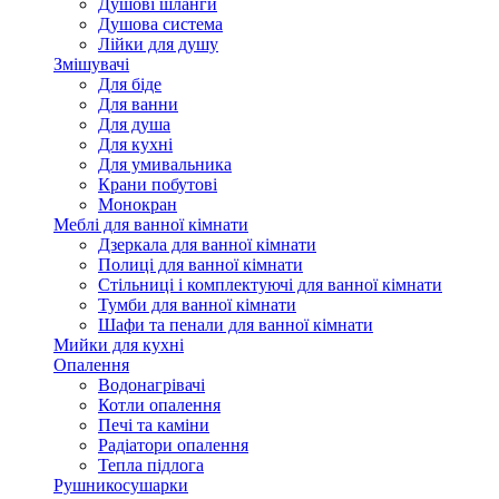
Душові шланги
Душова система
Лійки для душу
Змішувачі
Для біде
Для ванни
Для душа
Для кухні
Для умивальника
Крани побутові
Монокран
Меблі для ванної кімнати
Дзеркала для ванної кімнати
Полиці для ванної кімнати
Стільниці і комплектуючі для ванної кімнати
Тумби для ванної кімнати
Шафи та пенали для ванної кімнати
Мийки для кухні
Опалення
Водонагрівачі
Котли опалення
Печі та каміни
Радіатори опалення
Тепла підлога
Рушникосушарки