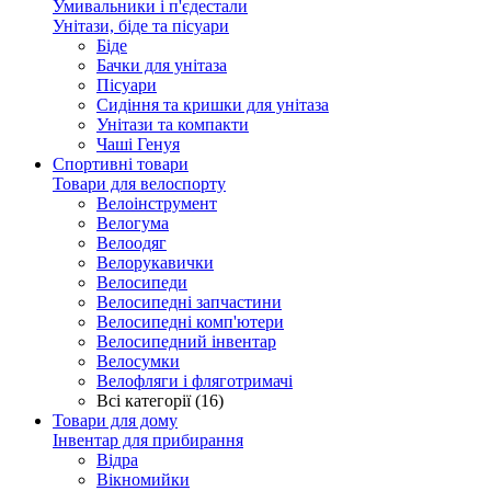
Умивальники і п'єдестали
Унітази, біде та пісуари
Біде
Бачки для унітаза
Пісуари
Сидіння та кришки для унітаза
Унітази та компакти
Чаші Генуя
Спортивні товари
Товари для велоспорту
Велоінструмент
Велогума
Велоодяг
Велорукавички
Велосипеди
Велосипедні запчастини
Велосипедні комп'ютери
Велосипедний інвентар
Велосумки
Велофляги і фляготримачі
Всі категорії (16)
Товари для дому
Інвентар для прибирання
Відра
Вікномийки