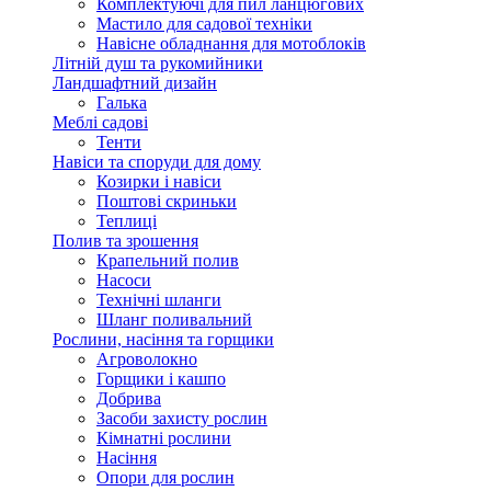
Комплектуючі для пил ланцюгових
Мастило для садової техніки
Навісне обладнання для мотоблоків
Літній душ та рукомийники
Ландшафтний дизайн
Галька
Меблі садові
Тенти
Навіси та споруди для дому
Козирки і навіси
Поштові скриньки
Теплиці
Полив та зрошення
Крапельний полив
Насоси
Технічні шланги
Шланг поливальний
Рослини, насіння та горщики
Агроволокно
Горщики і кашпо
Добрива
Засоби захисту рослин
Кімнатні рослини
Насіння
Опори для рослин