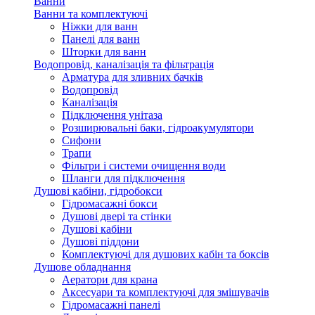
Ванни
Ванни та комплектуючі
Ніжки для ванн
Панелі для ванн
Шторки для ванн
Водопровід, каналізація та фільтрація
Арматура для зливних бачків
Водопровід
Каналізація
Підключення унітаза
Розширювальні баки, гідроакумулятори
Сифони
Трапи
Фільтри і системи очищення води
Шланги для підключення
Душові кабіни, гідробокси
Гідромасажні бокси
Душові двері та стінки
Душові кабіни
Душові піддони
Комплектуючі для душових кабін та боксів
Душове обладнання
Аератори для крана
Аксесуари та комплектуючі для змішувачів
Гідромасажні панелі