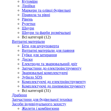
Кутоміри
Лінійки
Маркери та олівці будівельні
Правила та рівні
Рівень
Рулетки
Шнури
Шнури та фарби розмічальні
Всі категорії (12)
Витратні матеріали
Біти для шуруповерта
Витратні матеріали для паяння
Губки для затирання
Диски
Електроди та зварювальний дріт
Запчастини до електроінструменту
Зварювальні комплектуючі
Зубило SDS
Комплектуючі до електроінструменту
Комплектуючі до пневмоінструменту
Всі категорії (31)
Драбини
Запчастини для будівельної техніки
Засоби індивідуального захисту
Жилети і комбінезони