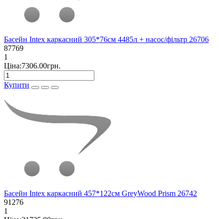
Басейн Intex каркасний 305*76см 4485л + насос/фільтр 26706
87769
1
Ціна:7306.00грн.
Купити
Басейн Intex каркасний 457*122см GreyWood Prism 26742
91276
1