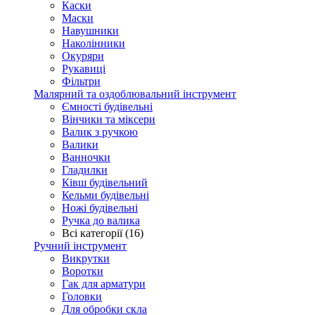
Каски
Маски
Навушники
Наколінники
Окуряри
Рукавиці
Фільтри
Малярний та оздоблювальний інструмент
Ємності будівельні
Вінчики та міксери
Валик з ручкою
Валики
Ванночки
Гладилки
Ківш будівельний
Кельми будівельні
Ножі будівельні
Ручка до валика
Всі категорії (16)
Ручний інструмент
Викрутки
Воротки
Гак для арматури
Головки
Для обробки скла