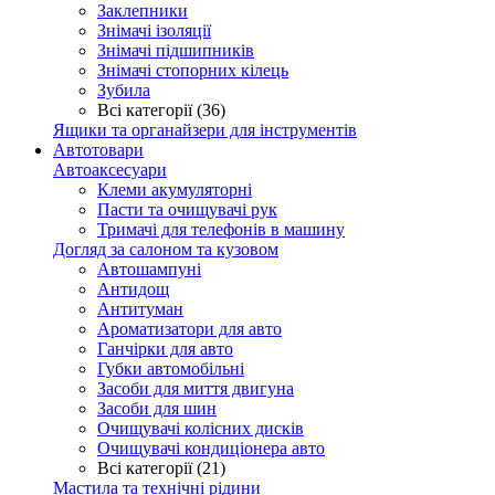
Заклепники
Знімачі ізоляції
Знімачі підшипників
Знімачі стопорних кілець
Зубила
Всі категорії (36)
Ящики та органайзери для інструментів
Автотовари
Автоаксесуари
Клеми акумуляторні
Пасти та очищувачі рук
Тримачі для телефонів в машину
Догляд за салоном та кузовом
Автошампуні
Антидощ
Антитуман
Ароматизатори для авто
Ганчірки для авто
Губки автомобільні
Засоби для миття двигуна
Засоби для шин
Очищувачі колісних дисків
Очищувачі кондиціонера авто
Всі категорії (21)
Мастила та технічні рідини