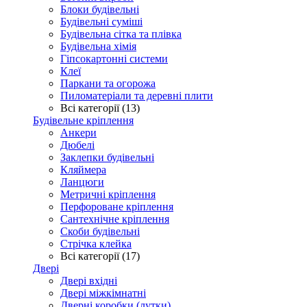
Блоки будівельні
Будівельні суміші
Будівельна сітка та плівка
Будівельна хімія
Гіпсокартонні системи
Клеї
Паркани та огорожа
Пиломатеріали та деревні плити
Всі категорії (13)
Будівельне кріплення
Анкери
Дюбелі
Заклепки будівельні
Кляймера
Ланцюги
Метричні кріплення
Перфороване кріплення
Сантехнічне кріплення
Скоби будівельні
Стрічка клейка
Всі категорії (17)
Двері
Двері вхідні
Двері міжкімнатні
Дверні коробки (лутки)