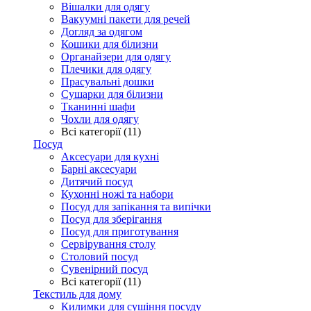
Вішалки для одягу
Вакуумні пакети для речей
Догляд за одягом
Кошики для білизни
Органайзери для одягу
Плечики для одягу
Прасувальні дошки
Сушарки для білизни
Тканинні шафи
Чохли для одягу
Всі категорії (11)
Посуд
Аксесуари для кухні
Барні аксесуари
Дитячий посуд
Кухонні ножі та набори
Посуд для запікання та випічки
Посуд для зберігання
Посуд для приготування
Сервірування столу
Столовий посуд
Сувенірний посуд
Всі категорії (11)
Текстиль для дому
Килимки для сушіння посуду