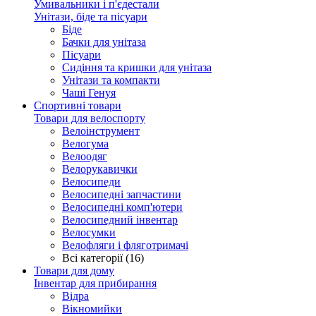
Умивальники і п'єдестали
Унітази, біде та пісуари
Біде
Бачки для унітаза
Пісуари
Сидіння та кришки для унітаза
Унітази та компакти
Чаші Генуя
Спортивні товари
Товари для велоспорту
Велоінструмент
Велогума
Велоодяг
Велорукавички
Велосипеди
Велосипедні запчастини
Велосипедні комп'ютери
Велосипедний інвентар
Велосумки
Велофляги і фляготримачі
Всі категорії (16)
Товари для дому
Інвентар для прибирання
Відра
Вікномийки