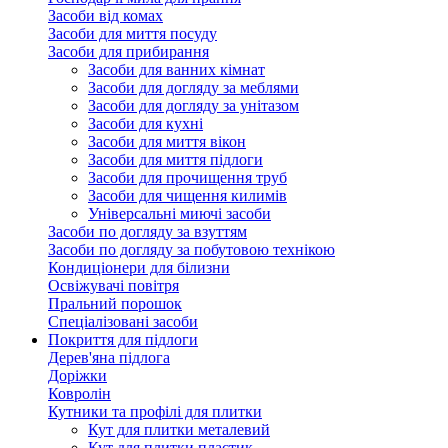
Засоби від комах
Засоби для миття посуду
Засоби для прибирання
Засоби для ванних кімнат
Засоби для догляду за меблями
Засоби для догляду за унітазом
Засоби для кухні
Засоби для миття вікон
Засоби для миття підлоги
Засоби для прочищення труб
Засоби для чищення килимів
Універсальні миючі засоби
Засоби по догляду за взуттям
Засоби по догляду за побутовою технікою
Кондиціонери для білизни
Освіжувачі повітря
Пральний порошок
Спеціалізовані засоби
Покриття для підлоги
Дерев'яна підлога
Доріжки
Ковролін
Кутники та профілі для плитки
Кут для плитки металевий
Кут для плитки пластик