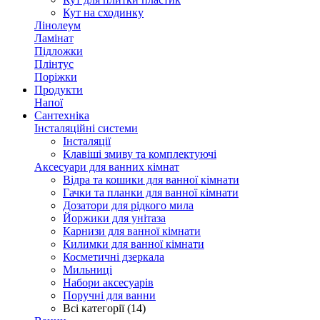
Кут на сходинку
Лінолеум
Ламінат
Підложки
Плінтус
Поріжки
Продукти
Напої
Сантехніка
Інсталяційні системи
Інсталяції
Клавіші змиву та комплектуючі
Аксесуари для ванних кімнат
Відра та кошики для ванної кімнати
Гачки та планки для ванної кімнати
Дозатори для рідкого мила
Йоржики для унітаза
Карнизи для ванної кімнати
Килимки для ванної кімнати
Косметичні дзеркала
Мильниці
Набори аксесуарів
Поручні для ванни
Всі категорії (14)