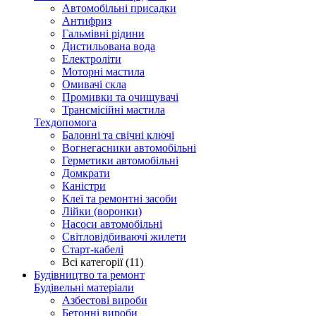
Автомобільні присадки
Антифриз
Гальмівні рідини
Дистильована вода
Електроліти
Моторні мастила
Омивачі скла
Промивки та очищувачі
Трансмісійні мастила
Техдопомога
Балонні та свічні ключі
Вогнегасники автомобільні
Герметики автомобільні
Домкрати
Каністри
Клеї та ремонтні засоби
Лійки (воронки)
Насоси автомобільні
Світловідбиваючі жилети
Старт-кабелі
Всі категорії (11)
Будівництво та ремонт
Будівельні матеріали
Азбестові вироби
Бетонні вироби