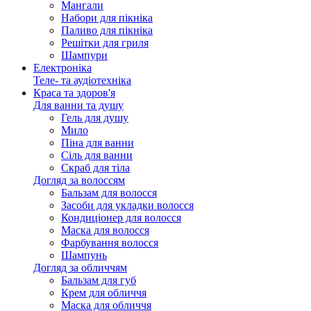
Мангали
Набори для пікніка
Паливо для пікніка
Решітки для гриля
Шампури
Електроніка
Теле- та аудіотехніка
Краса та здоров'я
Для ванни та душу
Гель для душу
Мило
Піна для ванни
Сіль для ванни
Скраб для тіла
Догляд за волоссям
Бальзам для волосся
Засоби для укладки волосся
Кондиціонер для волосся
Маска для волосся
Фарбування волосся
Шампунь
Догляд за обличчям
Бальзам для губ
Крем для обличчя
Маска для обличчя