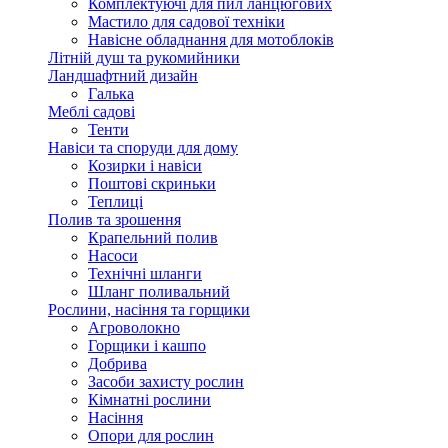
Комплектуючі для пил ланцюгових
Мастило для садової техніки
Навісне обладнання для мотоблоків
Літній душ та рукомийники
Ландшафтний дизайн
Галька
Меблі садові
Тенти
Навіси та споруди для дому
Козирки і навіси
Поштові скриньки
Теплиці
Полив та зрошення
Крапельний полив
Насоси
Технічні шланги
Шланг поливальний
Рослини, насіння та горщики
Агроволокно
Горщики і кашпо
Добрива
Засоби захисту рослин
Кімнатні рослини
Насіння
Опори для рослин