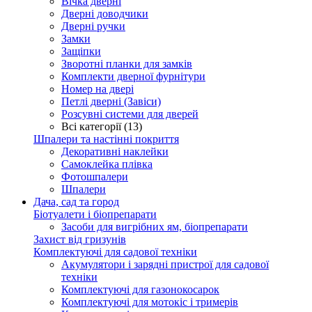
Вічка дверні
Дверні доводчики
Дверні ручки
Замки
Защіпки
Зворотні планки для замків
Комплекти дверної фурнітури
Номер на двері
Петлі дверні (Завіси)
Розсувні системи для дверей
Всі категорії (13)
Шпалери та настінні покриття
Декоративні наклейки
Самоклейка плівка
Фотошпалери
Шпалери
Дача, сад та город
Біотуалети і біопрепарати
Засоби для вигрібних ям, біопрепарати
Захист від гризунів
Комплектуючі для садової техніки
Акумулятори і зарядні пристрої для садової
техніки
Комплектуючі для газонокосарок
Комплектуючі для мотокіс і тримерів