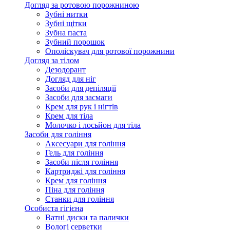
Догляд за ротовою порожниною
Зубні нитки
Зубні щітки
Зубна паста
Зубний порошок
Ополіскувач для ротової порожнини
Догляд за тілом
Дезодорант
Догляд для ніг
Засоби для депіляції
Засоби для засмаги
Крем для рук і нігтів
Крем для тіла
Молочко і лосьйон для тіла
Засоби для гоління
Аксесуари для гоління
Гель для гоління
Засоби після гоління
Картриджі для гоління
Крем для гоління
Піна для гоління
Станки для гоління
Особиста гігієна
Ватні диски та палички
Вологі серветки