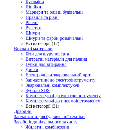
Кутоміри
Лінійки
Маркери та олівці будівельні
Правила та рівні
Рівень
Рулетки
Шнури
Шнури та фарби розмічальні
Всі категорії (12)
Витратні матеріали
Біти для шуруповерта
Витратні матеріали для паяння
Губки для затирання
Диски
Електроди та зварювальний дріт
Запчастини до електроінструменту
Зварювальні комплектуючі
Зубило SDS
Комплектуючі до електроінструменту
Комплектуючі до пневмоінструменту
Всі категорії (31)
Драбини
Запчастини для будівельної техніки
Засоби індивідуального захисту
Жилети і комбінезони