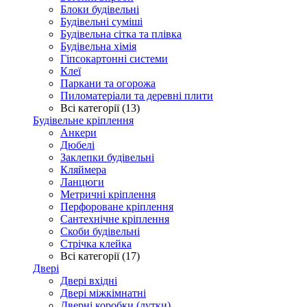
Блоки будівельні
Будівельні суміші
Будівельна сітка та плівка
Будівельна хімія
Гіпсокартонні системи
Клеї
Паркани та огорожа
Пиломатеріали та деревні плити
Всі категорії (13)
Будівельне кріплення
Анкери
Дюбелі
Заклепки будівельні
Кляймера
Ланцюги
Метричні кріплення
Перфороване кріплення
Сантехнічне кріплення
Скоби будівельні
Стрічка клейка
Всі категорії (17)
Двері
Двері вхідні
Двері міжкімнатні
Дверні коробки (лутки)