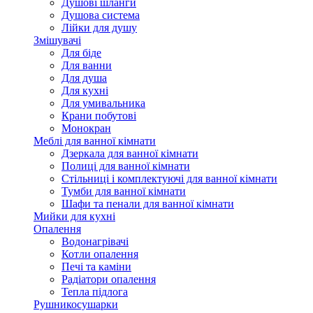
Душові шланги
Душова система
Лійки для душу
Змішувачі
Для біде
Для ванни
Для душа
Для кухні
Для умивальника
Крани побутові
Монокран
Меблі для ванної кімнати
Дзеркала для ванної кімнати
Полиці для ванної кімнати
Стільниці і комплектуючі для ванної кімнати
Тумби для ванної кімнати
Шафи та пенали для ванної кімнати
Мийки для кухні
Опалення
Водонагрівачі
Котли опалення
Печі та каміни
Радіатори опалення
Тепла підлога
Рушникосушарки