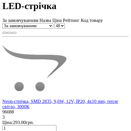
LED-стрічка
За замовчуванням
Назва
Ціна
Рейтинг
Код товару
Neon-стрічка, SMD 2835, 9,6W, 12V, IP20, 4х10 mm, тепле
світло, 3000К
96088
3
Ціна:293.00грн.