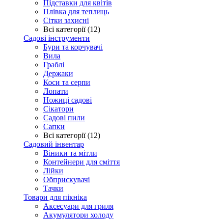
Підставки для квітів
Плівка для теплиць
Сітки захисні
Всі категорії (12)
Садові інструменти
Бури та корчувачі
Вила
Граблі
Держаки
Коси та серпи
Лопати
Ножиці садові
Сікатори
Садові пили
Сапки
Всі категорії (12)
Садовий інвентар
Віники та мітли
Контейнери для сміття
Лійки
Обприскувачі
Тачки
Товари для пікніка
Аксесуари для гриля
Акумулятори холоду