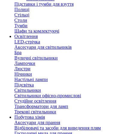
Підставки і тумби для взуття
Полиці
Стільці
Столи
Тумби
Шафи та комлектуючі
Освітлення
LED-стрічка
Аксесуари для світильників
Бра
Вуличні світильники
Лампочки
Люстри
Нічники
Настільні лампи
Підсвітка
Світильники
Світильники офісно-промислові
Студійне освітлення
Трансформатори для ламп
Трекові світильники
Побутова хімія
Аксесуари для прання
Відбілювачі та засоби для виведення плям
Господарчі мила для прання