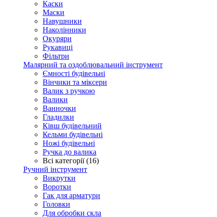
Каски
Маски
Навушники
Наколінники
Окуряри
Рукавиці
Фільтри
Малярний та оздоблювальний інструмент
Ємності будівельні
Вінчики та міксери
Валик з ручкою
Валики
Ванночки
Гладилки
Ківш будівельний
Кельми будівельні
Ножі будівельні
Ручка до валика
Всі категорії (16)
Ручний інструмент
Викрутки
Воротки
Гак для арматури
Головки
Для обробки скла