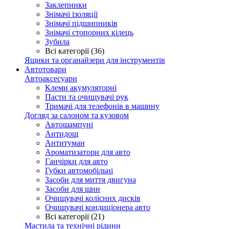
Заклепники
Знімачі ізоляції
Знімачі підшипників
Знімачі стопорних кілець
Зубила
Всі категорії (36)
Ящики та органайзери для інструментів
Автотовари
Автоаксесуари
Клеми акумуляторні
Пасти та очищувачі рук
Тримачі для телефонів в машину
Догляд за салоном та кузовом
Автошампуні
Антидощ
Антитуман
Ароматизатори для авто
Ганчірки для авто
Губки автомобільні
Засоби для миття двигуна
Засоби для шин
Очищувачі колісних дисків
Очищувачі кондиціонера авто
Всі категорії (21)
Мастила та технічні рідини