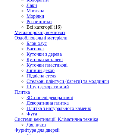
Лаки
Масляна
Морілки
Розчинники
Всі категорії (16)
Металопрокат, композит
Оздоблювальні матеріали
Блок-хаус
Вагонка
Куточки з дерева
Куточки металеві
Куточки пластикові
Ліпний декор
Підвісна стеля
Стельові плінтуси (багети) та молдинги
Шнур декоративний
Плитка
3D-панелі декоративні
Декоративна плитка
Плитка з натурального каменю
Фуга
Системи вентиляції. Кліматична техніка
Дверцята
Фурнітура для дверей