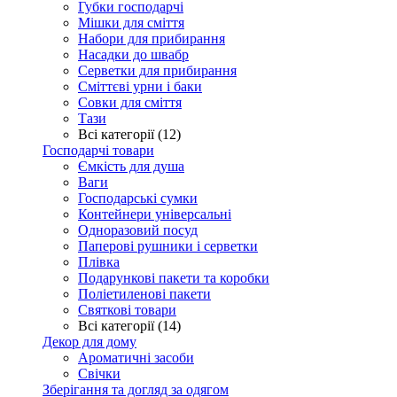
Губки господарчі
Мішки для сміття
Набори для прибирання
Насадки до швабр
Серветки для прибирання
Сміттєві урни і баки
Совки для сміття
Тази
Всі категорії (12)
Господарчі товари
Ємкість для душа
Ваги
Господарські сумки
Контейнери універсальні
Одноразовий посуд
Паперові рушники і серветки
Плівка
Подарункові пакети та коробки
Поліетиленові пакети
Святкові товари
Всі категорії (14)
Декор для дому
Ароматичні засоби
Свічки
Зберігання та догляд за одягом