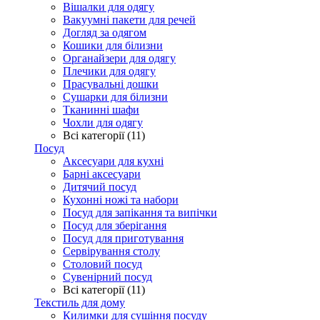
Вішалки для одягу
Вакуумні пакети для речей
Догляд за одягом
Кошики для білизни
Органайзери для одягу
Плечики для одягу
Прасувальні дошки
Сушарки для білизни
Тканинні шафи
Чохли для одягу
Всі категорії (11)
Посуд
Аксесуари для кухні
Барні аксесуари
Дитячий посуд
Кухонні ножі та набори
Посуд для запікання та випічки
Посуд для зберігання
Посуд для приготування
Сервірування столу
Столовий посуд
Сувенірний посуд
Всі категорії (11)
Текстиль для дому
Килимки для сушіння посуду