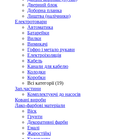
Дверний блок
Доборна планка
Лиштва (налічники)
Електротовари
Автоматика
Батарейки
Вилки
Вимикачі
Гофро і метало рукави
Електроізоляція
Кабель
Канали для кабелю
Колодки
Коробки
Всі категорії (19)
Зап.частини
Комплектуючі до насосів
Ковані вироби
Лако-фарбові матеріали
Віск
Грунти
Декоративні фарби
Емалі
Жаростійкі
Колоранти