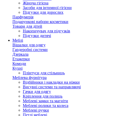
Жіноча гігієна
Засоби для інтимної гігієни
Підгузки для дорослих
Парфумерія
Подарункові набори косметики
Товари для дітей
Накопичувач для підгузків
Підгузки дитячі
Меблі
Вішалки для одягу
Гардеробні системи
Дзеркала
Етажерки
Комоди
Кухні
Плінтуси для стільниць
Меблева фурнітура
Відбійники і накладки на ніжки
Висувні системи та направляючі
Гачки для одягу
Кріплення для полиць
Меблеві замки та магніти
Меблеві ролики та колеса
Меблеві ручки
Петлі меблеві