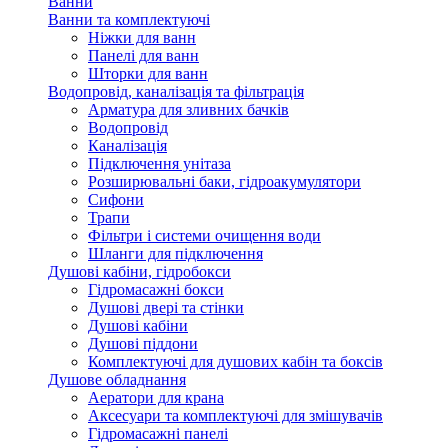
Ванни
Ванни та комплектуючі
Ніжки для ванн
Панелі для ванн
Шторки для ванн
Водопровід, каналізація та фільтрація
Арматура для зливних бачків
Водопровід
Каналізація
Підключення унітаза
Розширювальні баки, гідроакумулятори
Сифони
Трапи
Фільтри і системи очищення води
Шланги для підключення
Душові кабіни, гідробокси
Гідромасажні бокси
Душові двері та стінки
Душові кабіни
Душові піддони
Комплектуючі для душових кабін та боксів
Душове обладнання
Аератори для крана
Аксесуари та комплектуючі для змішувачів
Гідромасажні панелі