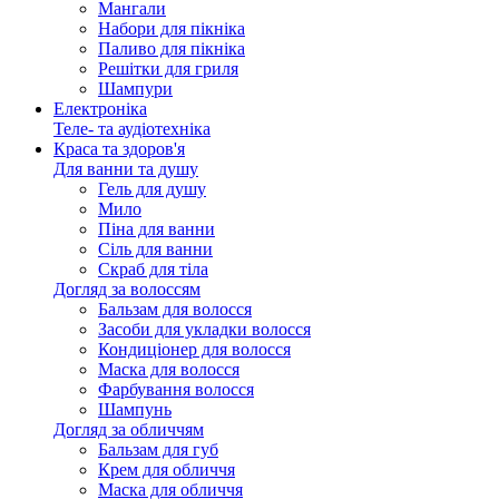
Мангали
Набори для пікніка
Паливо для пікніка
Решітки для гриля
Шампури
Електроніка
Теле- та аудіотехніка
Краса та здоров'я
Для ванни та душу
Гель для душу
Мило
Піна для ванни
Сіль для ванни
Скраб для тіла
Догляд за волоссям
Бальзам для волосся
Засоби для укладки волосся
Кондиціонер для волосся
Маска для волосся
Фарбування волосся
Шампунь
Догляд за обличчям
Бальзам для губ
Крем для обличчя
Маска для обличчя