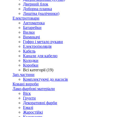
Дверний блок
Доборна планка
Лиштва (налічники)
Електротовари
Автоматика
Батарейки
Вилки
Вимикачі
Гофро і метало рукави
Електроізоляція
Кабель
Канали для кабелю
Колодки
Коробки
Всі категорії (19)
Зап.частини
Комплектуючі до насосів
Ковані вироби
Лако-фарбові матеріали
Віск
Грунти
Декоративні фарби
Емалі
Жаростійкі
Колоранти