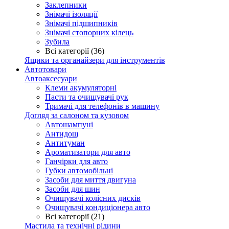
Заклепники
Знімачі ізоляції
Знімачі підшипників
Знімачі стопорних кілець
Зубила
Всі категорії (36)
Ящики та органайзери для інструментів
Автотовари
Автоаксесуари
Клеми акумуляторні
Пасти та очищувачі рук
Тримачі для телефонів в машину
Догляд за салоном та кузовом
Автошампуні
Антидощ
Антитуман
Ароматизатори для авто
Ганчірки для авто
Губки автомобільні
Засоби для миття двигуна
Засоби для шин
Очищувачі колісних дисків
Очищувачі кондиціонера авто
Всі категорії (21)
Мастила та технічні рідини