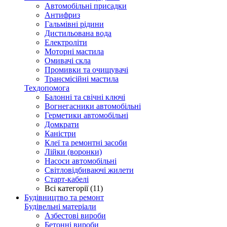
Автомобільні присадки
Антифриз
Гальмівні рідини
Дистильована вода
Електроліти
Моторні мастила
Омивачі скла
Промивки та очищувачі
Трансмісійні мастила
Техдопомога
Балонні та свічні ключі
Вогнегасники автомобільні
Герметики автомобільні
Домкрати
Каністри
Клеї та ремонтні засоби
Лійки (воронки)
Насоси автомобільні
Світловідбиваючі жилети
Старт-кабелі
Всі категорії (11)
Будівництво та ремонт
Будівельні матеріали
Азбестові вироби
Бетонні вироби