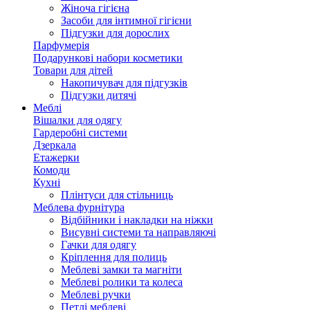
Жіноча гігієна
Засоби для інтимної гігієни
Підгузки для дорослих
Парфумерія
Подарункові набори косметики
Товари для дітей
Накопичувач для підгузків
Підгузки дитячі
Меблі
Вішалки для одягу
Гардеробні системи
Дзеркала
Етажерки
Комоди
Кухні
Плінтуси для стільниць
Меблева фурнітура
Відбійники і накладки на ніжки
Висувні системи та направляючі
Гачки для одягу
Кріплення для полиць
Меблеві замки та магніти
Меблеві ролики та колеса
Меблеві ручки
Петлі меблеві