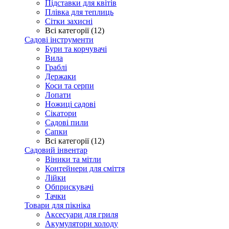
Підставки для квітів
Плівка для теплиць
Сітки захисні
Всі категорії (12)
Садові інструменти
Бури та корчувачі
Вила
Граблі
Держаки
Коси та серпи
Лопати
Ножиці садові
Сікатори
Садові пили
Сапки
Всі категорії (12)
Садовий інвентар
Віники та мітли
Контейнери для сміття
Лійки
Обприскувачі
Тачки
Товари для пікніка
Аксесуари для гриля
Акумулятори холоду