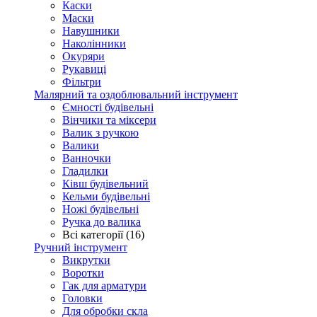
Каски
Маски
Навушники
Наколінники
Окуряри
Рукавиці
Фільтри
Малярний та оздоблювальний інструмент
Ємності будівельні
Вінчики та міксери
Валик з ручкою
Валики
Ванночки
Гладилки
Ківш будівельний
Кельми будівельні
Ножі будівельні
Ручка до валика
Всі категорії (16)
Ручний інструмент
Викрутки
Воротки
Гак для арматури
Головки
Для обробки скла