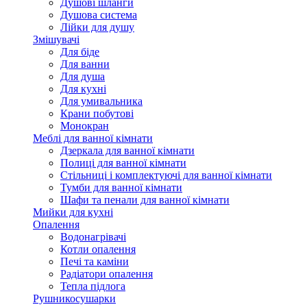
Душові шланги
Душова система
Лійки для душу
Змішувачі
Для біде
Для ванни
Для душа
Для кухні
Для умивальника
Крани побутові
Монокран
Меблі для ванної кімнати
Дзеркала для ванної кімнати
Полиці для ванної кімнати
Стільниці і комплектуючі для ванної кімнати
Тумби для ванної кімнати
Шафи та пенали для ванної кімнати
Мийки для кухні
Опалення
Водонагрівачі
Котли опалення
Печі та каміни
Радіатори опалення
Тепла підлога
Рушникосушарки