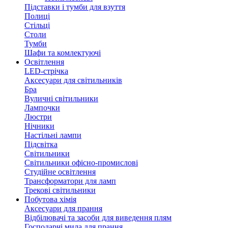
Підставки і тумби для взуття
Полиці
Стільці
Столи
Тумби
Шафи та комлектуючі
Освітлення
LED-стрічка
Аксесуари для світильників
Бра
Вуличні світильники
Лампочки
Люстри
Нічники
Настільні лампи
Підсвітка
Світильники
Світильники офісно-промислові
Студійне освітлення
Трансформатори для ламп
Трекові світильники
Побутова хімія
Аксесуари для прання
Відбілювачі та засоби для виведення плям
Господарчі мила для прання