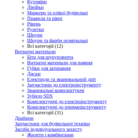
Кутоміри
Лінійки
Маркери та олівці будівельні
Правила та рівні
Рівень
Рулетки
Шнури
Шнури та фарби розмічальні
Всі категорії (12)
Витратні матеріали
Біти для шуруповерта
Витратні матеріали для паяння
Губки для затирання
Диски
Електроди та зварювальний дріт
Запчастини до електроінструменту
Зварювальні комплектуючі
Зубило SDS
Комплектуючі до електроінструменту
Комплектуючі до пневмоінструменту
Всі категорії (31)
Драбини
Запчастини для будівельної техніки
Засоби індивідуального захисту
Жилети і комбінезони