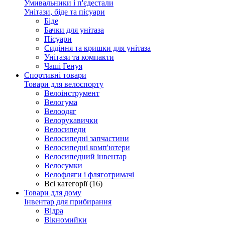
Умивальники і п'єдестали
Унітази, біде та пісуари
Біде
Бачки для унітаза
Пісуари
Сидіння та кришки для унітаза
Унітази та компакти
Чаші Генуя
Спортивні товари
Товари для велоспорту
Велоінструмент
Велогума
Велоодяг
Велорукавички
Велосипеди
Велосипедні запчастини
Велосипедні комп'ютери
Велосипедний інвентар
Велосумки
Велофляги і фляготримачі
Всі категорії (16)
Товари для дому
Інвентар для прибирання
Відра
Вікномийки