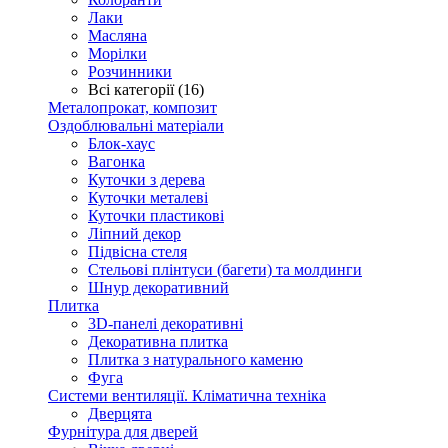
Лаки
Масляна
Морілки
Розчинники
Всі категорії (16)
Металопрокат, композит
Оздоблювальні матеріали
Блок-хаус
Вагонка
Куточки з дерева
Куточки металеві
Куточки пластикові
Ліпний декор
Підвісна стеля
Стельові плінтуси (багети) та молдинги
Шнур декоративний
Плитка
3D-панелі декоративні
Декоративна плитка
Плитка з натурального каменю
Фуга
Системи вентиляції. Кліматична техніка
Дверцята
Фурнітура для дверей