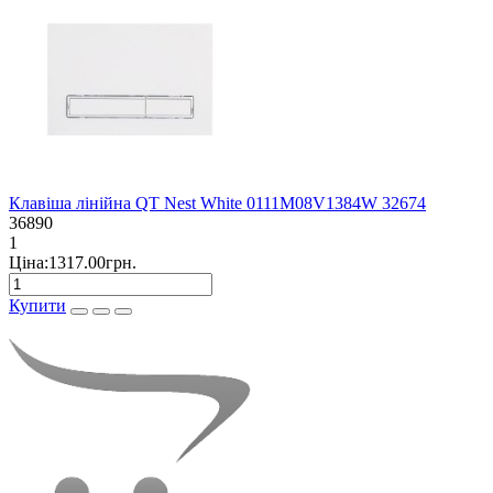
Клавіша лінійна QT Nest White 0111M08V1384W 32674
36890
1
Ціна:1317.00грн.
Купити