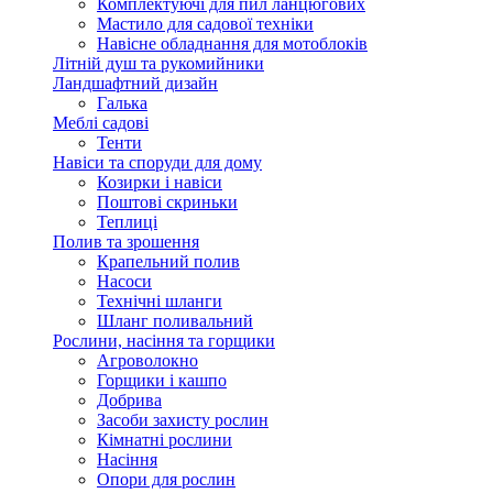
Комплектуючі для пил ланцюгових
Мастило для садової техніки
Навісне обладнання для мотоблоків
Літній душ та рукомийники
Ландшафтний дизайн
Галька
Меблі садові
Тенти
Навіси та споруди для дому
Козирки і навіси
Поштові скриньки
Теплиці
Полив та зрошення
Крапельний полив
Насоси
Технічні шланги
Шланг поливальний
Рослини, насіння та горщики
Агроволокно
Горщики і кашпо
Добрива
Засоби захисту рослин
Кімнатні рослини
Насіння
Опори для рослин