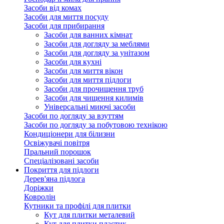
Засоби від комах
Засоби для миття посуду
Засоби для прибирання
Засоби для ванних кімнат
Засоби для догляду за меблями
Засоби для догляду за унітазом
Засоби для кухні
Засоби для миття вікон
Засоби для миття підлоги
Засоби для прочищення труб
Засоби для чищення килимів
Універсальні миючі засоби
Засоби по догляду за взуттям
Засоби по догляду за побутовою технікою
Кондиціонери для білизни
Освіжувачі повітря
Пральний порошок
Спеціалізовані засоби
Покриття для підлоги
Дерев'яна підлога
Доріжки
Ковролін
Кутники та профілі для плитки
Кут для плитки металевий
Кут для плитки пластик