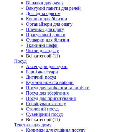
Вішалки для одягу
Вакуумні пакети для речей
Догляд за одягом
Кошики для білизни
Органайзери для одягу
Плечики для одягу
Прасувальні дошки
Сушарки для білизни
Тканинні шафи
Чохли для одягу
Всі категорії (11)
Посуд
Аксесуари для кухні
Барні аксесуари
Дитячий посуд
Кухонні ножі та набори
Посуд для запікання та випічки
Посуд для зберігання
Посуд для приготування
Сервірування столу
Столовий посуд
Сувенірний посуд
Всі категорії (11)
Текстиль для дому
Килимки для сушіння посуду