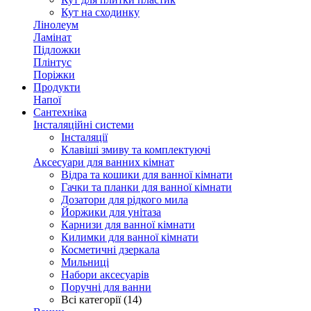
Кут на сходинку
Лінолеум
Ламінат
Підложки
Плінтус
Поріжки
Продукти
Напої
Сантехніка
Інсталяційні системи
Інсталяції
Клавіші змиву та комплектуючі
Аксесуари для ванних кімнат
Відра та кошики для ванної кімнати
Гачки та планки для ванної кімнати
Дозатори для рідкого мила
Йоржики для унітаза
Карнизи для ванної кімнати
Килимки для ванної кімнати
Косметичні дзеркала
Мильниці
Набори аксесуарів
Поручні для ванни
Всі категорії (14)