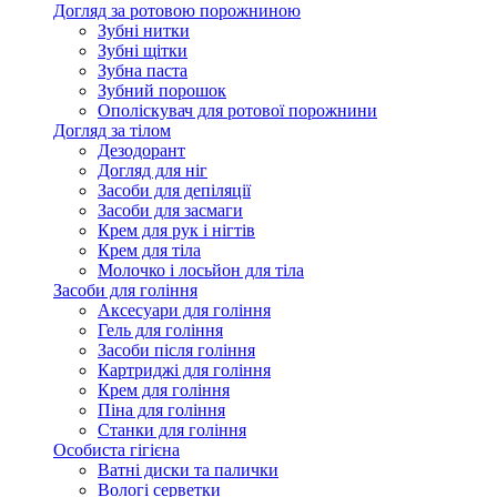
Догляд за ротовою порожниною
Зубні нитки
Зубні щітки
Зубна паста
Зубний порошок
Ополіскувач для ротової порожнини
Догляд за тілом
Дезодорант
Догляд для ніг
Засоби для депіляції
Засоби для засмаги
Крем для рук і нігтів
Крем для тіла
Молочко і лосьйон для тіла
Засоби для гоління
Аксесуари для гоління
Гель для гоління
Засоби після гоління
Картриджі для гоління
Крем для гоління
Піна для гоління
Станки для гоління
Особиста гігієна
Ватні диски та палички
Вологі серветки