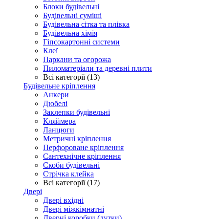
Блоки будівельні
Будівельні суміші
Будівельна сітка та плівка
Будівельна хімія
Гіпсокартонні системи
Клеї
Паркани та огорожа
Пиломатеріали та деревні плити
Всі категорії (13)
Будівельне кріплення
Анкери
Дюбелі
Заклепки будівельні
Кляймера
Ланцюги
Метричні кріплення
Перфороване кріплення
Сантехнічне кріплення
Скоби будівельні
Стрічка клейка
Всі категорії (17)
Двері
Двері вхідні
Двері міжкімнатні
Дверні коробки (лутки)