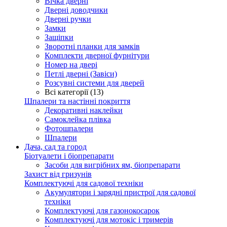
Вічка дверні
Дверні доводчики
Дверні ручки
Замки
Защіпки
Зворотні планки для замків
Комплекти дверної фурнітури
Номер на двері
Петлі дверні (Завіси)
Розсувні системи для дверей
Всі категорії (13)
Шпалери та настінні покриття
Декоративні наклейки
Самоклейка плівка
Фотошпалери
Шпалери
Дача, сад та город
Біотуалети і біопрепарати
Засоби для вигрібних ям, біопрепарати
Захист від гризунів
Комплектуючі для садової техніки
Акумулятори і зарядні пристрої для садової
техніки
Комплектуючі для газонокосарок
Комплектуючі для мотокіс і тримерів