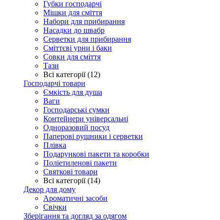
Губки господарчі
Мішки для сміття
Набори для прибирання
Насадки до швабр
Серветки для прибирання
Сміттєві урни і баки
Совки для сміття
Тази
Всі категорії (12)
Господарчі товари
Ємкість для душа
Ваги
Господарські сумки
Контейнери універсальні
Одноразовий посуд
Паперові рушники і серветки
Плівка
Подарункові пакети та коробки
Поліетиленові пакети
Святкові товари
Всі категорії (14)
Декор для дому
Ароматичні засоби
Свічки
Зберігання та догляд за одягом