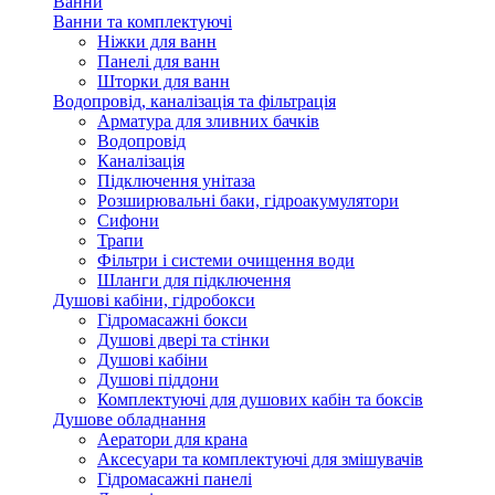
Ванни
Ванни та комплектуючі
Ніжки для ванн
Панелі для ванн
Шторки для ванн
Водопровід, каналізація та фільтрація
Арматура для зливних бачків
Водопровід
Каналізація
Підключення унітаза
Розширювальні баки, гідроакумулятори
Сифони
Трапи
Фільтри і системи очищення води
Шланги для підключення
Душові кабіни, гідробокси
Гідромасажні бокси
Душові двері та стінки
Душові кабіни
Душові піддони
Комплектуючі для душових кабін та боксів
Душове обладнання
Аератори для крана
Аксесуари та комплектуючі для змішувачів
Гідромасажні панелі