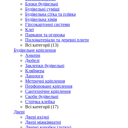
Блоки будівельні
Будівельні суміші
Будівельна сітка та плівка
Будівельна хімія
Гіпсокартонні системи
Клеї
Паркани та огорожа
Пиломатеріали та деревні плити
Всі категорії (13)
Будівельне кріплення
Анкери
Дюбелі
Заклепки будівельні
Кляймера
Ланцюги
Метричні кріплення
Перфороване кріплення
Сантехнічне кріплення
Скоби будівельні
Стрічка клейка
Всі категорії (17)
Двері
Двері вхідні
Двері міжкімнатні
Дверні коробки (лутки)