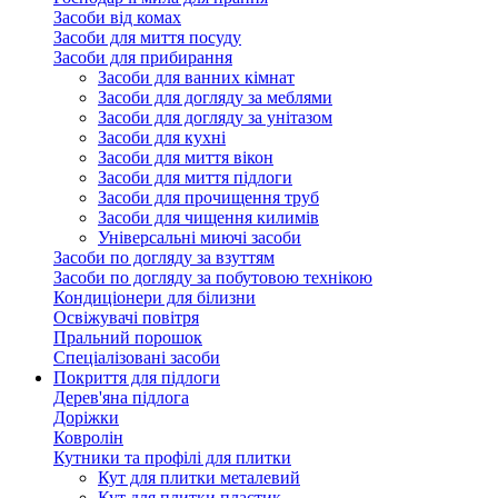
Засоби від комах
Засоби для миття посуду
Засоби для прибирання
Засоби для ванних кімнат
Засоби для догляду за меблями
Засоби для догляду за унітазом
Засоби для кухні
Засоби для миття вікон
Засоби для миття підлоги
Засоби для прочищення труб
Засоби для чищення килимів
Універсальні миючі засоби
Засоби по догляду за взуттям
Засоби по догляду за побутовою технікою
Кондиціонери для білизни
Освіжувачі повітря
Пральний порошок
Спеціалізовані засоби
Покриття для підлоги
Дерев'яна підлога
Доріжки
Ковролін
Кутники та профілі для плитки
Кут для плитки металевий
Кут для плитки пластик