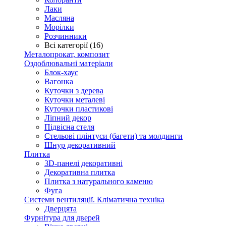
Лаки
Масляна
Морілки
Розчинники
Всі категорії (16)
Металопрокат, композит
Оздоблювальні матеріали
Блок-хаус
Вагонка
Куточки з дерева
Куточки металеві
Куточки пластикові
Ліпний декор
Підвісна стеля
Стельові плінтуси (багети) та молдинги
Шнур декоративний
Плитка
3D-панелі декоративні
Декоративна плитка
Плитка з натурального каменю
Фуга
Системи вентиляції. Кліматична техніка
Дверцята
Фурнітура для дверей