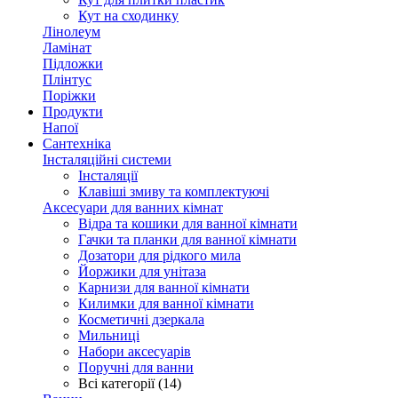
Кут на сходинку
Лінолеум
Ламінат
Підложки
Плінтус
Поріжки
Продукти
Напої
Сантехніка
Інсталяційні системи
Інсталяції
Клавіші змиву та комплектуючі
Аксесуари для ванних кімнат
Відра та кошики для ванної кімнати
Гачки та планки для ванної кімнати
Дозатори для рідкого мила
Йоржики для унітаза
Карнизи для ванної кімнати
Килимки для ванної кімнати
Косметичні дзеркала
Мильниці
Набори аксесуарів
Поручні для ванни
Всі категорії (14)