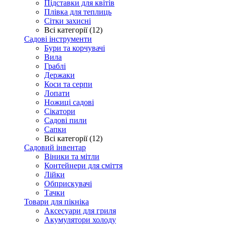
Підставки для квітів
Плівка для теплиць
Сітки захисні
Всі категорії (12)
Садові інструменти
Бури та корчувачі
Вила
Граблі
Держаки
Коси та серпи
Лопати
Ножиці садові
Сікатори
Садові пили
Сапки
Всі категорії (12)
Садовий інвентар
Віники та мітли
Контейнери для сміття
Лійки
Обприскувачі
Тачки
Товари для пікніка
Аксесуари для гриля
Акумулятори холоду