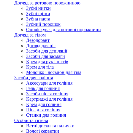
Догляд за ротовою порожниною
Зубні нитки
Зубні щітки
Зубна паста
Зубний порошок
Ополіскувач для ротової порожнини
Догляд за тілом
Дезодорант
Догляд для ніг
Засоби для депіляції
Засоби для засмаги
Крем для рук і нігтів
Крем для тіла
Молочко і лосьйон для тіла
Засоби для гоління
Аксесуари для гоління
Гель для гоління
Засоби після гоління
Картриджі для гоління
Крем для гоління
Піна для гоління
Станки для гоління
Особиста гігієна
Ватні диски та палички
Вологі серветки