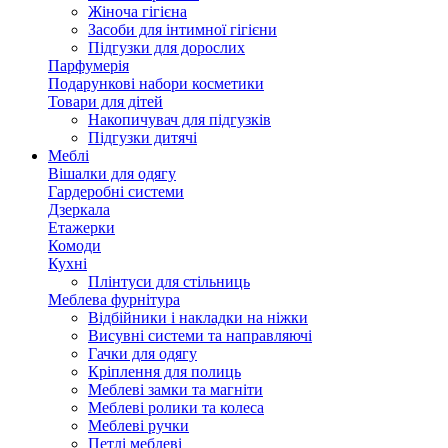
Жіноча гігієна
Засоби для інтимної гігієни
Підгузки для дорослих
Парфумерія
Подарункові набори косметики
Товари для дітей
Накопичувач для підгузків
Підгузки дитячі
Меблі
Вішалки для одягу
Гардеробні системи
Дзеркала
Етажерки
Комоди
Кухні
Плінтуси для стільниць
Меблева фурнітура
Відбійники і накладки на ніжки
Висувні системи та направляючі
Гачки для одягу
Кріплення для полиць
Меблеві замки та магніти
Меблеві ролики та колеса
Меблеві ручки
Петлі меблеві