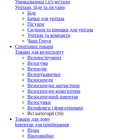
Умивальники і п'єдестали
Унітази, біде та пісуари
Біде
Бачки для унітаза
Пісуари
Сидіння та кришки для унітаза
Унітази та компакти
Чаші Генуя
Спортивні товари
Товари для велоспорту
Велоінструмент
Велогума
Велоодяг
Велорукавички
Велосипеди
Велосипедні запчастини
Велосипедні комп'ютери
Велосипедний інвентар
Велосумки
Велофляги і фляготримачі
Всі категорії (16)
Товари для дому
Інвентар для прибирання
Відра
Вікномийки