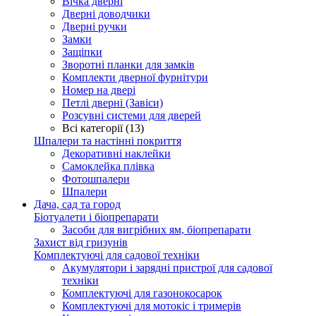
Вічка дверні
Дверні доводчики
Дверні ручки
Замки
Защіпки
Зворотні планки для замків
Комплекти дверної фурнітури
Номер на двері
Петлі дверні (Завіси)
Розсувні системи для дверей
Всі категорії (13)
Шпалери та настінні покриття
Декоративні наклейки
Самоклейка плівка
Фотошпалери
Шпалери
Дача, сад та город
Біотуалети і біопрепарати
Засоби для вигрібних ям, біопрепарати
Захист від гризунів
Комплектуючі для садової техніки
Акумулятори і зарядні пристрої для садової
техніки
Комплектуючі для газонокосарок
Комплектуючі для мотокіс і тримерів