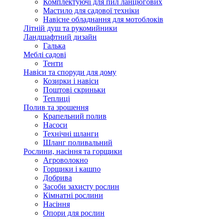
Комплектуючі для пил ланцюгових
Мастило для садової техніки
Навісне обладнання для мотоблоків
Літній душ та рукомийники
Ландшафтний дизайн
Галька
Меблі садові
Тенти
Навіси та споруди для дому
Козирки і навіси
Поштові скриньки
Теплиці
Полив та зрошення
Крапельний полив
Насоси
Технічні шланги
Шланг поливальний
Рослини, насіння та горщики
Агроволокно
Горщики і кашпо
Добрива
Засоби захисту рослин
Кімнатні рослини
Насіння
Опори для рослин