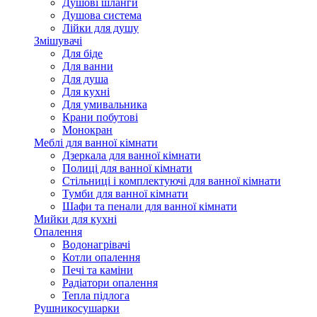
Душові шланги
Душова система
Лійки для душу
Змішувачі
Для біде
Для ванни
Для душа
Для кухні
Для умивальника
Крани побутові
Монокран
Меблі для ванної кімнати
Дзеркала для ванної кімнати
Полиці для ванної кімнати
Стільниці і комплектуючі для ванної кімнати
Тумби для ванної кімнати
Шафи та пенали для ванної кімнати
Мийки для кухні
Опалення
Водонагрівачі
Котли опалення
Печі та каміни
Радіатори опалення
Тепла підлога
Рушникосушарки