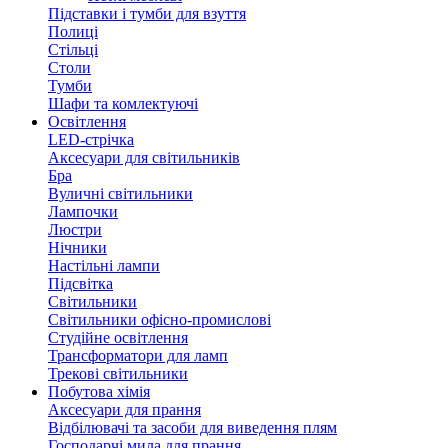
Підставки і тумби для взуття
Полиці
Стільці
Столи
Тумби
Шафи та комлектуючі
Освітлення
LED-стрічка
Аксесуари для світильників
Бра
Вуличні світильники
Лампочки
Люстри
Нічники
Настільні лампи
Підсвітка
Світильники
Світильники офісно-промислові
Студійне освітлення
Трансформатори для ламп
Трекові світильники
Побутова хімія
Аксесуари для прання
Відбілювачі та засоби для виведення плям
Господарчі мила для прання