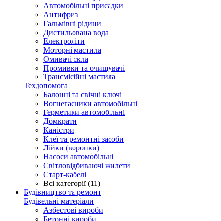
Автомобільні присадки
Антифриз
Гальмівні рідини
Дистильована вода
Електроліти
Моторні мастила
Омивачі скла
Промивки та очищувачі
Трансмісійні мастила
Техдопомога
Балонні та свічні ключі
Вогнегасники автомобільні
Герметики автомобільні
Домкрати
Каністри
Клеї та ремонтні засоби
Лійки (воронки)
Насоси автомобільні
Світловідбиваючі жилети
Старт-кабелі
Всі категорії (11)
Будівництво та ремонт
Будівельні матеріали
Азбестові вироби
Бетонні вироби