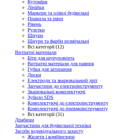
Кутоміри
Лінійки
Маркери та олівці будівельні
Правила та рівні
Рівень
Рулетки
Шнури
Шнури та фарби розмічальні
Всі категорії (12)
Витратні матеріали
Біти для шуруповерта
Витратні матеріали для паяння
Губки для затирання
Диски
Електроди та зварювальний дріт
Запчастини до електроінструменту
Зварювальні комплектуючі
Зубило SDS
Комплектуючі до електроінструменту
Комплектуючі до пневмоінструменту
Всі категорії (31)
Драбини
Запчастини для будівельної техніки
Засоби індивідуального захисту
Жилети і комбінезони