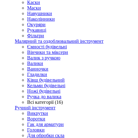
Каски
Маски
Навушники
Наколінники
Окуряри
Рукавиці
Фільтри
Малярний та оздоблювальний інструмент
Ємності будівельні
Вінчики та міксери
Валик з ручкою
Валики
Ванночки
Гладилки
Ківш будівельний
Кельми будівельні
Ножі будівельні
Ручка до валика
Всі категорії (16)
Ручний інструмент
Викрутки
Воротки
Гак для арматури
Головки
Для обробки скла