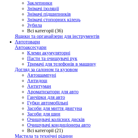
Заклепники
Знімачі ізоляції
Знімачі підшипників
Знімачі стопорних кілець
Зубила
Всі категорії (36)
Ящики та органайзери для інструментів
Автотовари
Автоаксесуари
Клеми акумуляторні
Пасти та очищувачі рук
Тримачі для телефонів в машину
Догляд за салоном та кузовом
Автошампуні
Антидощ
Антитуман
Ароматизатори для авто
Ганчірки для авто
Губки автомобільні
Засоби для миття двигуна
Засоби для шин
Очищувачі колісних дисків
Очищувачі кондиціонера авто
Всі категорії (21)
Мастила та технічні рідини