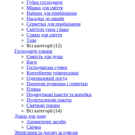
Губки господарчі
Мішки для сміття
Набори для прибирання
Насадки до швабр
Серветки для прибирання
Сміттєві урни і баки
Совки для сміття
Тази
Всі категорії (12)
Господарчі товари
Ємкість для душа
Ваги
Господарські сумки
Контейнери універсальні
Одноразовий посуд
Паперові рушники і серветки
Плівка
Подарункові пакети та коробки
Поліетиленові пакети
Святкові товари
Всі категорії (14)
Декор для дому
Ароматичні засоби
Свічки
Зберігання та догляд за одягом