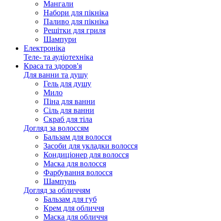
Мангали
Набори для пікніка
Паливо для пікніка
Решітки для гриля
Шампури
Електроніка
Теле- та аудіотехніка
Краса та здоров'я
Для ванни та душу
Гель для душу
Мило
Піна для ванни
Сіль для ванни
Скраб для тіла
Догляд за волоссям
Бальзам для волосся
Засоби для укладки волосся
Кондиціонер для волосся
Маска для волосся
Фарбування волосся
Шампунь
Догляд за обличчям
Бальзам для губ
Крем для обличчя
Маска для обличчя