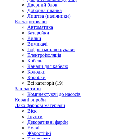
Дверний блок
Доборна планка
Лиштва (налічники)
Електротовари
Автоматика
Батарейки
Вилки
Вимикачі
Гофро і метало рукави
Електроізоляція
Кабель
Канали для кабелю
Колодки
Коробки
Всі категорії (19)
Зап.частини
Комплектуючі до насосів
Ковані вироби
Лако-фарбові матеріали
Віск
Грунти
Декоративні фарби
Емалі
Жаростійкі
Колоранти