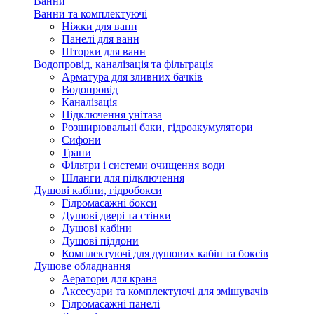
Ванни
Ванни та комплектуючі
Ніжки для ванн
Панелі для ванн
Шторки для ванн
Водопровід, каналізація та фільтрація
Арматура для зливних бачків
Водопровід
Каналізація
Підключення унітаза
Розширювальні баки, гідроакумулятори
Сифони
Трапи
Фільтри і системи очищення води
Шланги для підключення
Душові кабіни, гідробокси
Гідромасажні бокси
Душові двері та стінки
Душові кабіни
Душові піддони
Комплектуючі для душових кабін та боксів
Душове обладнання
Аератори для крана
Аксесуари та комплектуючі для змішувачів
Гідромасажні панелі