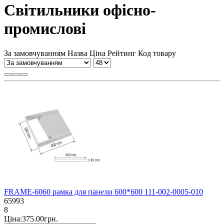
Світильники офісно-
промислові
За замовчуванням
Назва
Ціна
Рейтинг
Код товару
FRAME-6060 рамка для панели 600*600 111-002-0005-010
65993
8
Ціна:375.00грн.