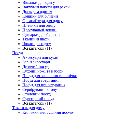
Вішалки для одягу
Вакуумні пакети для речей
Догляд за одягом
Кошики для білизни
Органайзери для одягу
Плечики для одягу
Прасувальні дошки
Сушарки для білизни
Тканинні шафи
Чохли для одягу
Всі категорії (11)
Посуд
Аксесуари для кухні
Барні аксесуари
Дитячий посуд
Кухонні ножі та набори
Посуд для запікання та випічки
Посуд для зберігання
Посуд для приготування
Сервірування столу
Столовий посуд
Сувенірний посуд
Всі категорії (11)
Текстиль для дому
Килимки для сушіння посуду