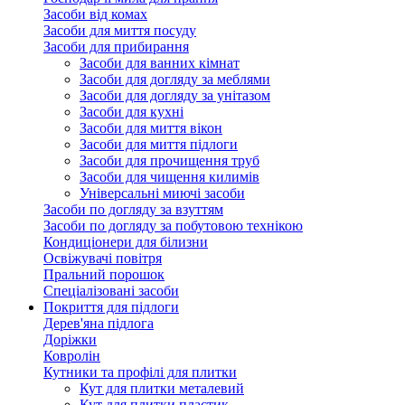
Засоби від комах
Засоби для миття посуду
Засоби для прибирання
Засоби для ванних кімнат
Засоби для догляду за меблями
Засоби для догляду за унітазом
Засоби для кухні
Засоби для миття вікон
Засоби для миття підлоги
Засоби для прочищення труб
Засоби для чищення килимів
Універсальні миючі засоби
Засоби по догляду за взуттям
Засоби по догляду за побутовою технікою
Кондиціонери для білизни
Освіжувачі повітря
Пральний порошок
Спеціалізовані засоби
Покриття для підлоги
Дерев'яна підлога
Доріжки
Ковролін
Кутники та профілі для плитки
Кут для плитки металевий
Кут для плитки пластик