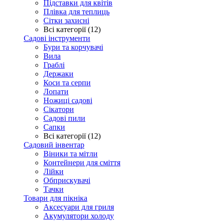
Підставки для квітів
Плівка для теплиць
Сітки захисні
Всі категорії (12)
Садові інструменти
Бури та корчувачі
Вила
Граблі
Держаки
Коси та серпи
Лопати
Ножиці садові
Сікатори
Садові пили
Сапки
Всі категорії (12)
Садовий інвентар
Віники та мітли
Контейнери для сміття
Лійки
Обприскувачі
Тачки
Товари для пікніка
Аксесуари для гриля
Акумулятори холоду