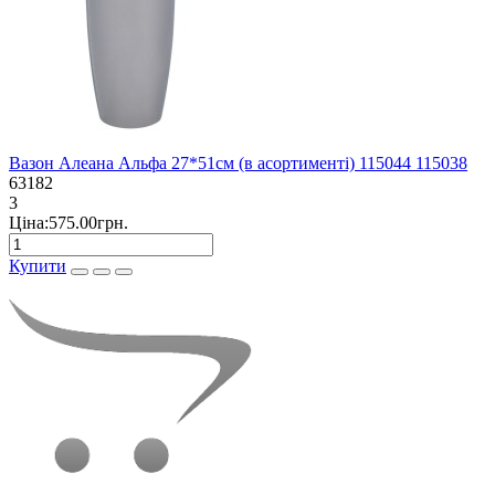
Вазон Алеана Альфа 27*51см (в асортименті) 115044 115038
63182
3
Ціна:575.00грн.
Купити