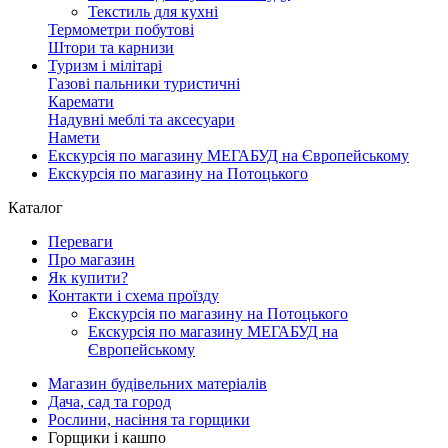
Текстиль для кухні
Термометри побутові
Штори та карнизи
Туризм і мілітарі
Газові пальники туристичні
Каремати
Надувні меблі та аксесуари
Намети
Екскурсія по магазину МЕГАБУД на Європейському
Екскурсія по магазину на Потоцького
Каталог
Переваги
Про магазин
Як купити?
Контакти і схема проїзду
Екскурсія по магазину на Потоцького
Екскурсія по магазину МЕГАБУД на
Європейському
Магазин будівельних матеріалів
Дача, сад та город
Рослини, насіння та горщики
Горщики і кашпо