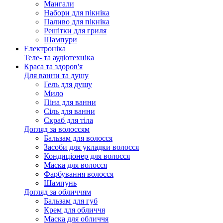
Мангали
Набори для пікніка
Паливо для пікніка
Решітки для гриля
Шампури
Електроніка
Теле- та аудіотехніка
Краса та здоров'я
Для ванни та душу
Гель для душу
Мило
Піна для ванни
Сіль для ванни
Скраб для тіла
Догляд за волоссям
Бальзам для волосся
Засоби для укладки волосся
Кондиціонер для волосся
Маска для волосся
Фарбування волосся
Шампунь
Догляд за обличчям
Бальзам для губ
Крем для обличчя
Маска для обличчя