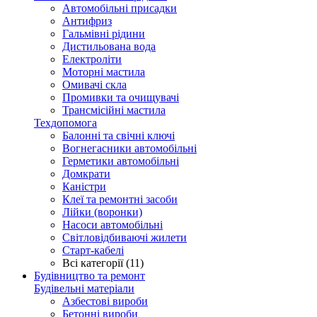
Автомобільні присадки
Антифриз
Гальмівні рідини
Дистильована вода
Електроліти
Моторні мастила
Омивачі скла
Промивки та очищувачі
Трансмісійні мастила
Техдопомога
Балонні та свічні ключі
Вогнегасники автомобільні
Герметики автомобільні
Домкрати
Каністри
Клеї та ремонтні засоби
Лійки (воронки)
Насоси автомобільні
Світловідбиваючі жилети
Старт-кабелі
Всі категорії (11)
Будівництво та ремонт
Будівельні матеріали
Азбестові вироби
Бетонні вироби