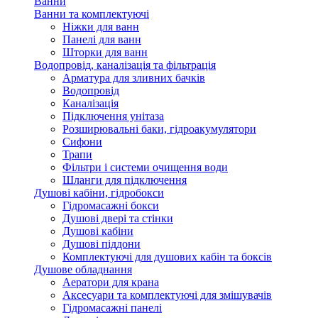
Ванни
Ванни та комплектуючі
Ніжки для ванн
Панелі для ванн
Шторки для ванн
Водопровід, каналізація та фільтрація
Арматура для зливних бачків
Водопровід
Каналізація
Підключення унітаза
Розширювальні баки, гідроакумулятори
Сифони
Трапи
Фільтри і системи очищення води
Шланги для підключення
Душові кабіни, гідробокси
Гідромасажні бокси
Душові двері та стінки
Душові кабіни
Душові піддони
Комплектуючі для душових кабін та боксів
Душове обладнання
Аератори для крана
Аксесуари та комплектуючі для змішувачів
Гідромасажні панелі