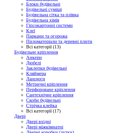
Блоки будівельні
Будівельні суміші
Будівельна сітка та плівка
Будівельна хімія
Гіпсокартонні системи
Клеї
Паркани та огорожа
Пиломатеріали та деревні плити
Всі категорії (13)
Будівельне кріплення
Анкери
Дюбелі
Заклепки будівельні
Кляймера
Ланцюги
Метричні кріплення
Перфороване кріплення
Сантехнічне кріплення
Скоби будівельні
Стрічка клейка
Всі категорії (17)
Двері
Двері вхідні
Двері міжкімнатні
Дверні коробки (лутки)