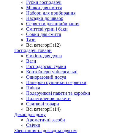
Губки господарчі
Мішки для сміття
Набори для прибирання
Насадки до швабр
Серветки для прибирання
Сміттєві урни і баки
Совки для сміття
Тази
Всі категорії (12)
Господарчі товари
Ємкість для душа
Ваги
Господарські сумки
Контейнери універсальні
Одноразовий посуд
Паперові рушники і серветки
Плівка
Подарункові пакети та коробки
Поліетиленові пакети
Святкові товари
Всі категорії (14)
Декор для дому
Ароматичні засоби
Свічки
Зберігання та догляд за одягом