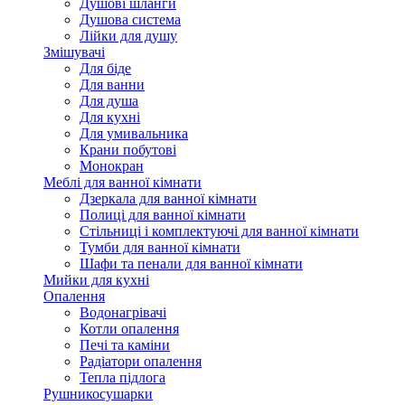
Душові шланги
Душова система
Лійки для душу
Змішувачі
Для біде
Для ванни
Для душа
Для кухні
Для умивальника
Крани побутові
Монокран
Меблі для ванної кімнати
Дзеркала для ванної кімнати
Полиці для ванної кімнати
Стільниці і комплектуючі для ванної кімнати
Тумби для ванної кімнати
Шафи та пенали для ванної кімнати
Мийки для кухні
Опалення
Водонагрівачі
Котли опалення
Печі та каміни
Радіатори опалення
Тепла підлога
Рушникосушарки