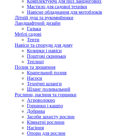
Комплектуючі для пил ланцюгових
Мастило для садової техніки
Навісне обладнання для мотоблоків
Літній душ та рукомийники
Ландшафтний дизайн
Галька
Меблі садові
Тенти
Навіси та споруди для дому
Козирки і навіси
Поштові скриньки
Теплиці
Полив та зрошення
Крапельний полив
Насоси
Технічні шланги
Шланг поливальний
Рослини, насіння та горщики
Агроволокно
Горщики і кашпо
Добрива
Засоби захисту рослин
Кімнатні рослини
Насіння
Опори для рослин