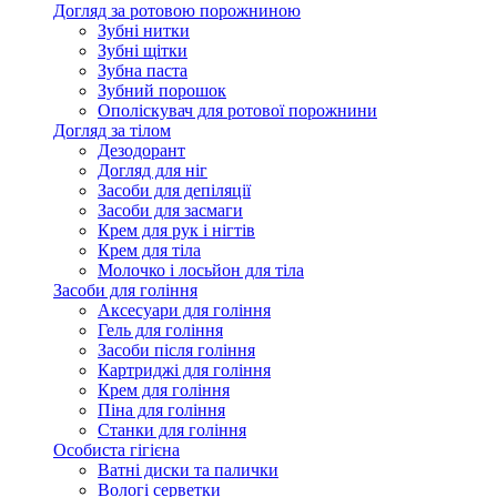
Догляд за ротовою порожниною
Зубні нитки
Зубні щітки
Зубна паста
Зубний порошок
Ополіскувач для ротової порожнини
Догляд за тілом
Дезодорант
Догляд для ніг
Засоби для депіляції
Засоби для засмаги
Крем для рук і нігтів
Крем для тіла
Молочко і лосьйон для тіла
Засоби для гоління
Аксесуари для гоління
Гель для гоління
Засоби після гоління
Картриджі для гоління
Крем для гоління
Піна для гоління
Станки для гоління
Особиста гігієна
Ватні диски та палички
Вологі серветки