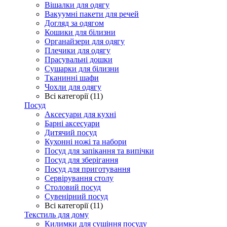
Вішалки для одягу
Вакуумні пакети для речей
Догляд за одягом
Кошики для білизни
Органайзери для одягу
Плечики для одягу
Прасувальні дошки
Сушарки для білизни
Тканинні шафи
Чохли для одягу
Всі категорії (11)
Посуд
Аксесуари для кухні
Барні аксесуари
Дитячий посуд
Кухонні ножі та набори
Посуд для запікання та випічки
Посуд для зберігання
Посуд для приготування
Сервірування столу
Столовий посуд
Сувенірний посуд
Всі категорії (11)
Текстиль для дому
Килимки для сушіння посуду