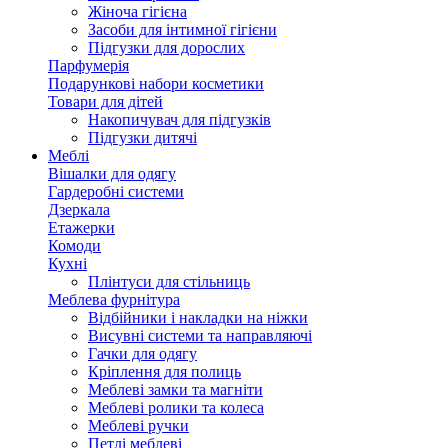
Жіноча гігієна
Засоби для інтимної гігієни
Підгузки для дорослих
Парфумерія
Подарункові набори косметики
Товари для дітей
Накопичувач для підгузків
Підгузки дитячі
Меблі
Вішалки для одягу
Гардеробні системи
Дзеркала
Етажерки
Комоди
Кухні
Плінтуси для стільниць
Меблева фурнітура
Відбійники і накладки на ніжки
Висувні системи та направляючі
Гачки для одягу
Кріплення для полиць
Меблеві замки та магніти
Меблеві ролики та колеса
Меблеві ручки
Петлі меблеві