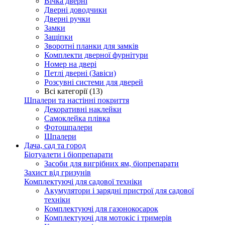
Вічка дверні
Дверні доводчики
Дверні ручки
Замки
Защіпки
Зворотні планки для замків
Комплекти дверної фурнітури
Номер на двері
Петлі дверні (Завіси)
Розсувні системи для дверей
Всі категорії (13)
Шпалери та настінні покриття
Декоративні наклейки
Самоклейка плівка
Фотошпалери
Шпалери
Дача, сад та город
Біотуалети і біопрепарати
Засоби для вигрібних ям, біопрепарати
Захист від гризунів
Комплектуючі для садової техніки
Акумулятори і зарядні пристрої для садової
техніки
Комплектуючі для газонокосарок
Комплектуючі для мотокіс і тримерів