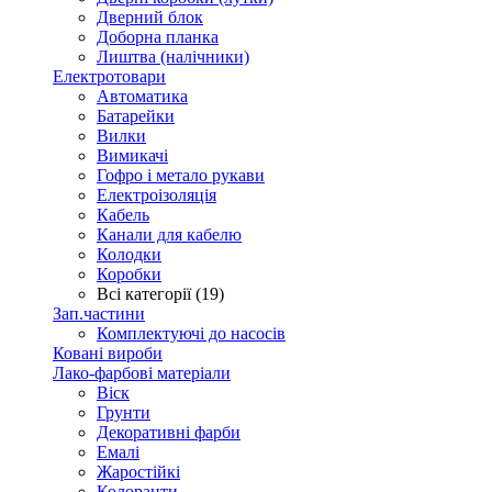
Дверний блок
Доборна планка
Лиштва (налічники)
Електротовари
Автоматика
Батарейки
Вилки
Вимикачі
Гофро і метало рукави
Електроізоляція
Кабель
Канали для кабелю
Колодки
Коробки
Всі категорії (19)
Зап.частини
Комплектуючі до насосів
Ковані вироби
Лако-фарбові матеріали
Віск
Грунти
Декоративні фарби
Емалі
Жаростійкі
Колоранти