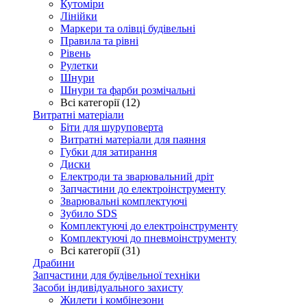
Кутоміри
Лінійки
Маркери та олівці будівельні
Правила та рівні
Рівень
Рулетки
Шнури
Шнури та фарби розмічальні
Всі категорії (12)
Витратні матеріали
Біти для шуруповерта
Витратні матеріали для паяння
Губки для затирання
Диски
Електроди та зварювальний дріт
Запчастини до електроінструменту
Зварювальні комплектуючі
Зубило SDS
Комплектуючі до електроінструменту
Комплектуючі до пневмоінструменту
Всі категорії (31)
Драбини
Запчастини для будівельної техніки
Засоби індивідуального захисту
Жилети і комбінезони