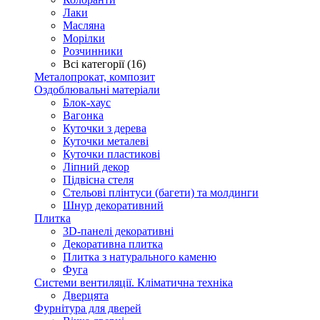
Лаки
Масляна
Морілки
Розчинники
Всі категорії (16)
Металопрокат, композит
Оздоблювальні матеріали
Блок-хаус
Вагонка
Куточки з дерева
Куточки металеві
Куточки пластикові
Ліпний декор
Підвісна стеля
Стельові плінтуси (багети) та молдинги
Шнур декоративний
Плитка
3D-панелі декоративні
Декоративна плитка
Плитка з натурального каменю
Фуга
Системи вентиляції. Кліматична техніка
Дверцята
Фурнітура для дверей