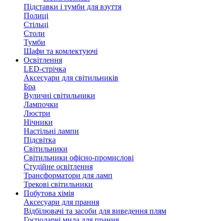
Підставки і тумби для взуття
Полиці
Стільці
Столи
Тумби
Шафи та комлектуючі
Освітлення
LED-стрічка
Аксесуари для світильників
Бра
Вуличні світильники
Лампочки
Люстри
Нічники
Настільні лампи
Підсвітка
Світильники
Світильники офісно-промислові
Студійне освітлення
Трансформатори для ламп
Трекові світильники
Побутова хімія
Аксесуари для прання
Відбілювачі та засоби для виведення плям
Господарчі мила для прання