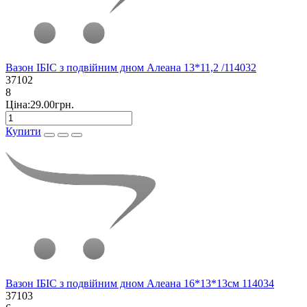
Вазон ІБІС з подвійним дном Алеана 13*11,2 /114032
37102
8
Ціна:29.00грн.
Купити
Вазон ІБІС з подвійним дном Алеана 16*13*13см 114034
37103