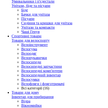
Умивальники і п'єдестали
Унітази, біде та пісуари
Біде
Бачки для унітаза
Пісуари
Сидіння та кришки для унітаза
Унітази та компакти
Чаші Генуя
Спортивні товари
Товари для велоспорту
Велоінструмент
Велогума
Велоодяг
Велорукавички
Велосипеди
Велосипедні запчастини
Велосипедні комп'ютери
Велосипедний інвентар
Велосумки
Велофляги і фляготримачі
Всі категорії (16)
Товари для дому
Інвентар для прибирання
Відра
Вікномийки