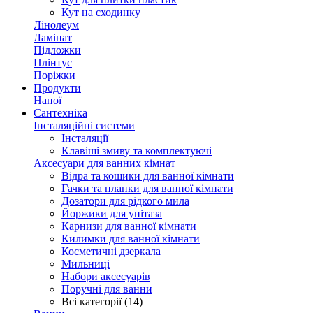
Кут на сходинку
Лінолеум
Ламінат
Підложки
Плінтус
Поріжки
Продукти
Напої
Сантехніка
Інсталяційні системи
Інсталяції
Клавіші змиву та комплектуючі
Аксесуари для ванних кімнат
Відра та кошики для ванної кімнати
Гачки та планки для ванної кімнати
Дозатори для рідкого мила
Йоржики для унітаза
Карнизи для ванної кімнати
Килимки для ванної кімнати
Косметичні дзеркала
Мильниці
Набори аксесуарів
Поручні для ванни
Всі категорії (14)