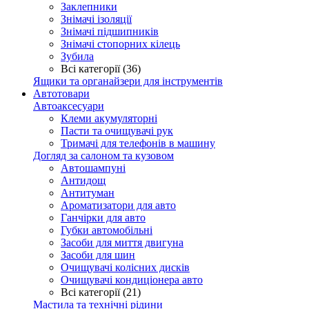
Заклепники
Знімачі ізоляції
Знімачі підшипників
Знімачі стопорних кілець
Зубила
Всі категорії (36)
Ящики та органайзери для інструментів
Автотовари
Автоаксесуари
Клеми акумуляторні
Пасти та очищувачі рук
Тримачі для телефонів в машину
Догляд за салоном та кузовом
Автошампуні
Антидощ
Антитуман
Ароматизатори для авто
Ганчірки для авто
Губки автомобільні
Засоби для миття двигуна
Засоби для шин
Очищувачі колісних дисків
Очищувачі кондиціонера авто
Всі категорії (21)
Мастила та технічні рідини