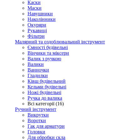
Каски
Маски
Навушники
Наколінники
Окуряри
Рукавиці
Фільтри
Малярний та оздоблювальний інструмент
Ємності будівельні
Вінчики та міксери
Валик з ручкою
Валики
Ванночки
Гладилки
Ківш будівельний
Кельми будівельні
Ножі будівельні
Ручка до валика
Всі категорії (16)
Ручний інструмент
Викрутки
Воротки
Гак для арматури
Головки
Для обробки скла