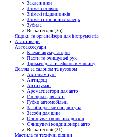
Заклепники
Знімачі ізоляції
Знімачі підшипників
Знімачі стопорних кілець
Зубила
Всі категорії (36)
Ящики та органайзери для інструментів
Автотовари
Автоаксесуари
Клеми акумуляторні
Пасти та очищувачі рук
Тримачі для телефонів в машину
Догляд за салоном та кузовом
Автошампуні
Антидощ
Антитуман
Ароматизатори для авто
Ганчірки для авто
Губки автомобільні
Засоби для миття двигуна
Засоби для шин
Очищувачі колісних дисків
Очищувачі кондиціонера авто
Всі категорії (21)
Мастила та технічні рідини