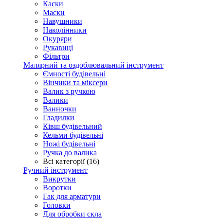
Каски
Маски
Навушники
Наколінники
Окуряри
Рукавиці
Фільтри
Малярний та оздоблювальний інструмент
Ємності будівельні
Вінчики та міксери
Валик з ручкою
Валики
Ванночки
Гладилки
Ківш будівельний
Кельми будівельні
Ножі будівельні
Ручка до валика
Всі категорії (16)
Ручний інструмент
Викрутки
Воротки
Гак для арматури
Головки
Для обробки скла