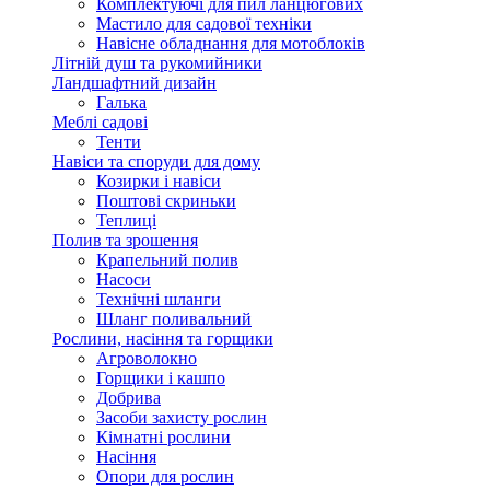
Комплектуючі для пил ланцюгових
Мастило для садової техніки
Навісне обладнання для мотоблоків
Літній душ та рукомийники
Ландшафтний дизайн
Галька
Меблі садові
Тенти
Навіси та споруди для дому
Козирки і навіси
Поштові скриньки
Теплиці
Полив та зрошення
Крапельний полив
Насоси
Технічні шланги
Шланг поливальний
Рослини, насіння та горщики
Агроволокно
Горщики і кашпо
Добрива
Засоби захисту рослин
Кімнатні рослини
Насіння
Опори для рослин