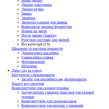
Вічка дверні
Дверні доводчики
Дверні ручки
Замки
Защіпки
Зворотні планки для замків
Комплекти дверної фурнітури
Номер на двері
Петлі дверні (Завіси)
Розсувні системи для дверей
Всі категорії (13)
Шпалери та настінні покриття
Декоративні наклейки
Самоклейка плівка
Фотошпалери
Шпалери
Дача, сад та город
Біотуалети і біопрепарати
Засоби для вигрібних ям, біопрепарати
Захист від гризунів
Комплектуючі для садової техніки
Акумулятори і зарядні пристрої для садової
техніки
Комплектуючі для газонокосарок
Комплектуючі для мотокіс і тримерів