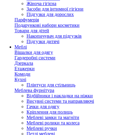
Жіноча гігієна
Засоби для інтимної гігієни
Підгузки для дорослих
Парфумерія
Подарункові набори косметики
Товари для дітей
Накопичувач для підгузків
Підгузки дитячі
Меблі
Вішалки для одягу
Гардеробні системи
Дзеркала
Етажерки
Комоди
Кухні
Плінтуси для стільниць
Меблева фурнітура
Відбійники і накладки на ніжки
Висувні системи та направляючі
Гачки для одягу
Кріплення для полиць
Меблеві замки та магніти
Меблеві ролики та колеса
Меблеві ручки
Петлі меблеві