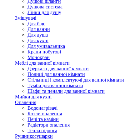
Душові шланги
Душова система
Лійки для душу
Змішувачі
Для біде
Для ванни
Для душа
Для кухні
Для умивальника
Крани побутові
Монокран
Меблі для ванної кімнати
Дзеркала для ванної кімнати
Полиці для ванної кімнати
Стільниці і комплектуючі для ванної кімнати
Тумби для ванної кімнати
Шафи та пенали для ванної кімнати
Мийки для кухні
Опалення
Водонагрівачі
Котли опалення
Печі та каміни
Радіатори опалення
Тепла підлога
Рушникосушарки