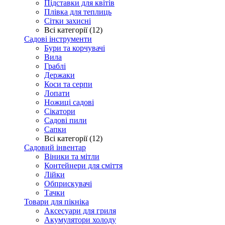
Підставки для квітів
Плівка для теплиць
Сітки захисні
Всі категорії (12)
Садові інструменти
Бури та корчувачі
Вила
Граблі
Держаки
Коси та серпи
Лопати
Ножиці садові
Сікатори
Садові пили
Сапки
Всі категорії (12)
Садовий інвентар
Віники та мітли
Контейнери для сміття
Лійки
Обприскувачі
Тачки
Товари для пікніка
Аксесуари для гриля
Акумулятори холоду