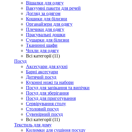
Вішалки для одягу
Вакуумні пакети для речей
Догляд за одягом
Кошики для білизни
Органайзери для одягу
Плечики для одягу
Прасувальні дошки
Сушарки для білизни
Тканинні шафи
Чохли для одягу
Всі категорії (11)
Посуд
Аксесуари для кухні
Барні аксесуари
Дитячий посуд
Кухонні ножі та набори
Посуд для запікання та випічки
Посуд для зберігання
Посуд для приготування
Сервірування столу
Столовий посуд
Сувенірний посуд
Всі категорії (11)
Текстиль для дому
Килимки для сушіння посуду