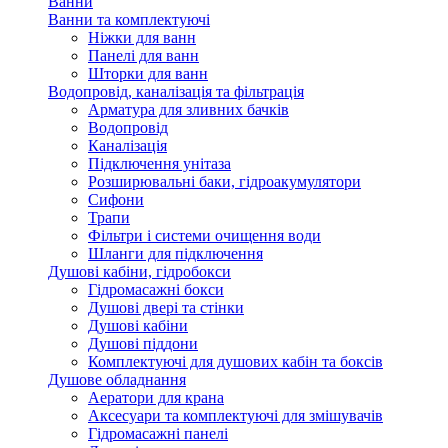
Ванни
Ванни та комплектуючі
Ніжки для ванн
Панелі для ванн
Шторки для ванн
Водопровід, каналізація та фільтрація
Арматура для зливних бачків
Водопровід
Каналізація
Підключення унітаза
Розширювальні баки, гідроакумулятори
Сифони
Трапи
Фільтри і системи очищення води
Шланги для підключення
Душові кабіни, гідробокси
Гідромасажні бокси
Душові двері та стінки
Душові кабіни
Душові піддони
Комплектуючі для душових кабін та боксів
Душове обладнання
Аератори для крана
Аксесуари та комплектуючі для змішувачів
Гідромасажні панелі