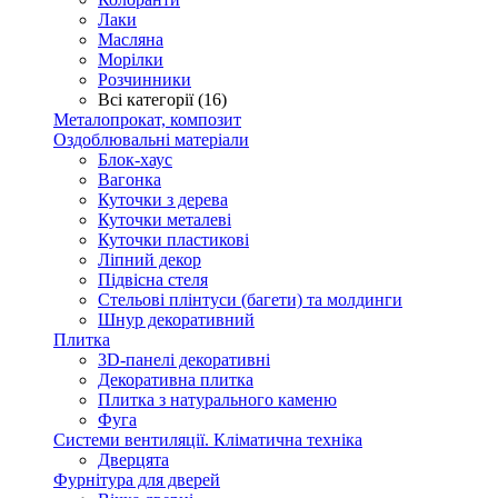
Лаки
Масляна
Морілки
Розчинники
Всі категорії (16)
Металопрокат, композит
Оздоблювальні матеріали
Блок-хаус
Вагонка
Куточки з дерева
Куточки металеві
Куточки пластикові
Ліпний декор
Підвісна стеля
Стельові плінтуси (багети) та молдинги
Шнур декоративний
Плитка
3D-панелі декоративні
Декоративна плитка
Плитка з натурального каменю
Фуга
Системи вентиляції. Кліматична техніка
Дверцята
Фурнітура для дверей