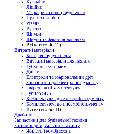
Кутоміри
Лінійки
Маркери та олівці будівельні
Правила та рівні
Рівень
Рулетки
Шнури
Шнури та фарби розмічальні
Всі категорії (12)
Витратні матеріали
Біти для шуруповерта
Витратні матеріали для паяння
Губки для затирання
Диски
Електроди та зварювальний дріт
Запчастини до електроінструменту
Зварювальні комплектуючі
Зубило SDS
Комплектуючі до електроінструменту
Комплектуючі до пневмоінструменту
Всі категорії (31)
Драбини
Запчастини для будівельної техніки
Засоби індивідуального захисту
Жилети і комбінезони