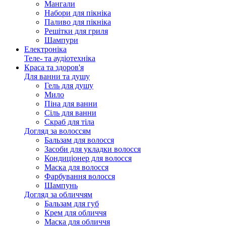
Мангали
Набори для пікніка
Паливо для пікніка
Решітки для гриля
Шампури
Електроніка
Теле- та аудіотехніка
Краса та здоров'я
Для ванни та душу
Гель для душу
Мило
Піна для ванни
Сіль для ванни
Скраб для тіла
Догляд за волоссям
Бальзам для волосся
Засоби для укладки волосся
Кондиціонер для волосся
Маска для волосся
Фарбування волосся
Шампунь
Догляд за обличчям
Бальзам для губ
Крем для обличчя
Маска для обличчя