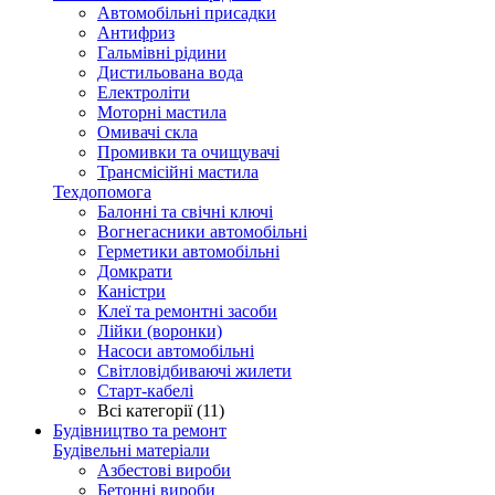
Автомобільні присадки
Антифриз
Гальмівні рідини
Дистильована вода
Електроліти
Моторні мастила
Омивачі скла
Промивки та очищувачі
Трансмісійні мастила
Техдопомога
Балонні та свічні ключі
Вогнегасники автомобільні
Герметики автомобільні
Домкрати
Каністри
Клеї та ремонтні засоби
Лійки (воронки)
Насоси автомобільні
Світловідбиваючі жилети
Старт-кабелі
Всі категорії (11)
Будівництво та ремонт
Будівельні матеріали
Азбестові вироби
Бетонні вироби