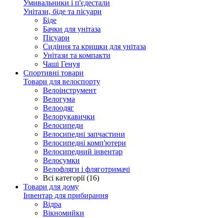
Умивальники і п'єдестали
Унітази, біде та пісуари
Біде
Бачки для унітаза
Пісуари
Сидіння та кришки для унітаза
Унітази та компакти
Чаші Генуя
Спортивні товари
Товари для велоспорту
Велоінструмент
Велогума
Велоодяг
Велорукавички
Велосипеди
Велосипедні запчастини
Велосипедні комп'ютери
Велосипедний інвентар
Велосумки
Велофляги і фляготримачі
Всі категорії (16)
Товари для дому
Інвентар для прибирання
Відра
Вікномийки