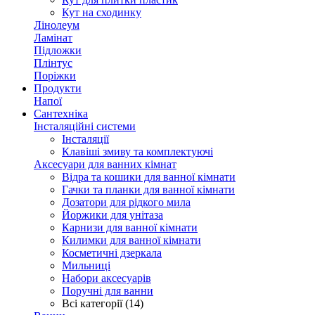
Кут на сходинку
Лінолеум
Ламінат
Підложки
Плінтус
Поріжки
Продукти
Напої
Сантехніка
Інсталяційні системи
Інсталяції
Клавіші змиву та комплектуючі
Аксесуари для ванних кімнат
Відра та кошики для ванної кімнати
Гачки та планки для ванної кімнати
Дозатори для рідкого мила
Йоржики для унітаза
Карнизи для ванної кімнати
Килимки для ванної кімнати
Косметичні дзеркала
Мильниці
Набори аксесуарів
Поручні для ванни
Всі категорії (14)