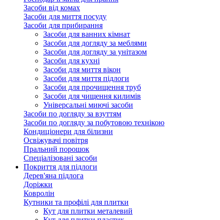
Засоби від комах
Засоби для миття посуду
Засоби для прибирання
Засоби для ванних кімнат
Засоби для догляду за меблями
Засоби для догляду за унітазом
Засоби для кухні
Засоби для миття вікон
Засоби для миття підлоги
Засоби для прочищення труб
Засоби для чищення килимів
Універсальні миючі засоби
Засоби по догляду за взуттям
Засоби по догляду за побутовою технікою
Кондиціонери для білизни
Освіжувачі повітря
Пральний порошок
Спеціалізовані засоби
Покриття для підлоги
Дерев'яна підлога
Доріжки
Ковролін
Кутники та профілі для плитки
Кут для плитки металевий
Кут для плитки пластик