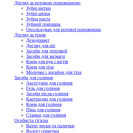
Догляд за ротовою порожниною
Зубні нитки
Зубні щітки
Зубна паста
Зубний порошок
Ополіскувач для ротової порожнини
Догляд за тілом
Дезодорант
Догляд для ніг
Засоби для депіляції
Засоби для засмаги
Крем для рук і нігтів
Крем для тіла
Молочко і лосьйон для тіла
Засоби для гоління
Аксесуари для гоління
Гель для гоління
Засоби після гоління
Картриджі для гоління
Крем для гоління
Піна для гоління
Станки для гоління
Особиста гігієна
Ватні диски та палички
Вологі серветки