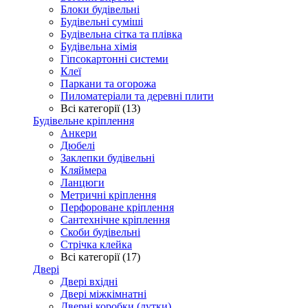
Блоки будівельні
Будівельні суміші
Будівельна сітка та плівка
Будівельна хімія
Гіпсокартонні системи
Клеї
Паркани та огорожа
Пиломатеріали та деревні плити
Всі категорії (13)
Будівельне кріплення
Анкери
Дюбелі
Заклепки будівельні
Кляймера
Ланцюги
Метричні кріплення
Перфороване кріплення
Сантехнічне кріплення
Скоби будівельні
Стрічка клейка
Всі категорії (17)
Двері
Двері вхідні
Двері міжкімнатні
Дверні коробки (лутки)