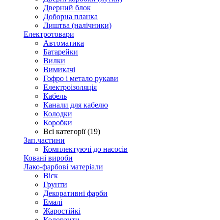
Дверний блок
Доборна планка
Лиштва (налічники)
Електротовари
Автоматика
Батарейки
Вилки
Вимикачі
Гофро і метало рукави
Електроізоляція
Кабель
Канали для кабелю
Колодки
Коробки
Всі категорії (19)
Зап.частини
Комплектуючі до насосів
Ковані вироби
Лако-фарбові матеріали
Віск
Грунти
Декоративні фарби
Емалі
Жаростійкі
Колоранти