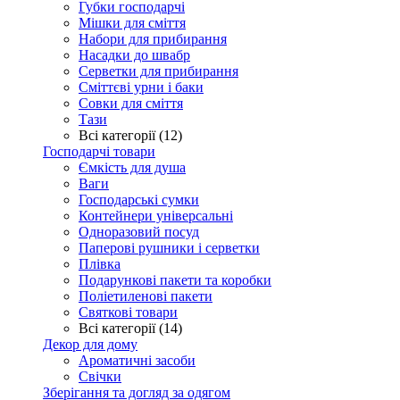
Губки господарчі
Мішки для сміття
Набори для прибирання
Насадки до швабр
Серветки для прибирання
Сміттєві урни і баки
Совки для сміття
Тази
Всі категорії (12)
Господарчі товари
Ємкість для душа
Ваги
Господарські сумки
Контейнери універсальні
Одноразовий посуд
Паперові рушники і серветки
Плівка
Подарункові пакети та коробки
Поліетиленові пакети
Святкові товари
Всі категорії (14)
Декор для дому
Ароматичні засоби
Свічки
Зберігання та догляд за одягом