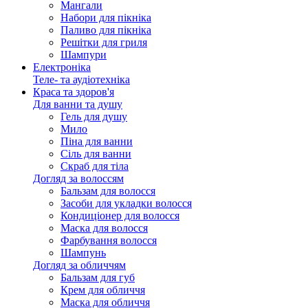
Мангали
Набори для пікніка
Паливо для пікніка
Решітки для гриля
Шампури
Електроніка
Теле- та аудіотехніка
Краса та здоров'я
Для ванни та душу
Гель для душу
Мило
Піна для ванни
Сіль для ванни
Скраб для тіла
Догляд за волоссям
Бальзам для волосся
Засоби для укладки волосся
Кондиціонер для волосся
Маска для волосся
Фарбування волосся
Шампунь
Догляд за обличчям
Бальзам для губ
Крем для обличчя
Маска для обличчя