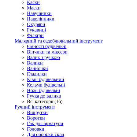
Каски
Маски
Навушники
Наколінники
Окуряри
Рукавиці
Фільтри
Малярний та оздоблювальний інструмент
Ємності будівельні
Вінчики та міксери
Валик з ручкою
Валики
Ванночки
Гладилки
Ківш будівельний
Кельми будівельні
Ножі будівельні
Ручка до валика
Всі категорії (16)
Ручний інструмент
Викрутки
Воротки
Гак для арматури
Головки
Для обробки скла