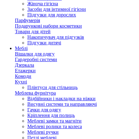
Жіноча гігієна
Засоби для інтимної гігієни
Підгузки для дорослих
Парфумерія
Подарункові набори косметики
Товари для дітей
Накопичувач для підгузків
Підгузки дитячі
Меблі
Вішалки для одягу
Гардеробні системи
Дзеркала
Етажерки
Комоди
Кухні
Плінтуси для стільниць
Меблева фурнітура
Відбійники і накладки на ніжки
Висувні системи та направляючі
Гачки для одягу
Кріплення для полиць
Меблеві замки та магніти
Меблеві ролики та колеса
Меблеві ручки
Петлі меблеві