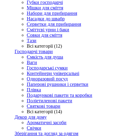
Губки господарчі
Мішки для сміття
Набори для прибирання
Насадки до швабр
Серветки для прибирання
Сміттєві урни і баки
Совки для сміття
Тази
Всі категорії (12)
Господарчі товари
Ємкість для душа
Ваги
Господарські сумки
Контейнери універсальні
Одноразовий посуд
Паперові рушники і серветки
Плівка
Подарункові пакети та коробки
Поліетиленові пакети
Святкові товари
Всі категорії (14)
Декор для дому
Ароматичні засоби
Свічки
Зберігання та догляд за одягом