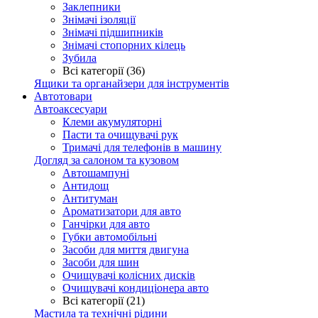
Заклепники
Знімачі ізоляції
Знімачі підшипників
Знімачі стопорних кілець
Зубила
Всі категорії (36)
Ящики та органайзери для інструментів
Автотовари
Автоаксесуари
Клеми акумуляторні
Пасти та очищувачі рук
Тримачі для телефонів в машину
Догляд за салоном та кузовом
Автошампуні
Антидощ
Антитуман
Ароматизатори для авто
Ганчірки для авто
Губки автомобільні
Засоби для миття двигуна
Засоби для шин
Очищувачі колісних дисків
Очищувачі кондиціонера авто
Всі категорії (21)
Мастила та технічні рідини