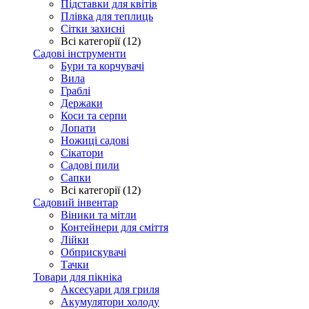
Підставки для квітів
Плівка для теплиць
Сітки захисні
Всі категорії (12)
Садові інструменти
Бури та корчувачі
Вила
Граблі
Держаки
Коси та серпи
Лопати
Ножиці садові
Сікатори
Садові пили
Сапки
Всі категорії (12)
Садовий інвентар
Віники та мітли
Контейнери для сміття
Лійки
Обприскувачі
Тачки
Товари для пікніка
Аксесуари для гриля
Акумулятори холоду