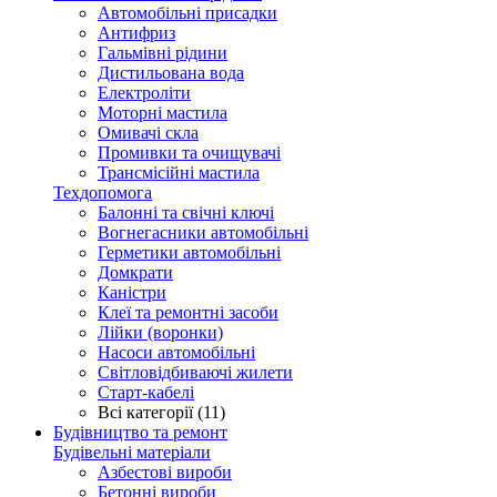
Автомобільні присадки
Антифриз
Гальмівні рідини
Дистильована вода
Електроліти
Моторні мастила
Омивачі скла
Промивки та очищувачі
Трансмісійні мастила
Техдопомога
Балонні та свічні ключі
Вогнегасники автомобільні
Герметики автомобільні
Домкрати
Каністри
Клеї та ремонтні засоби
Лійки (воронки)
Насоси автомобільні
Світловідбиваючі жилети
Старт-кабелі
Всі категорії (11)
Будівництво та ремонт
Будівельні матеріали
Азбестові вироби
Бетонні вироби