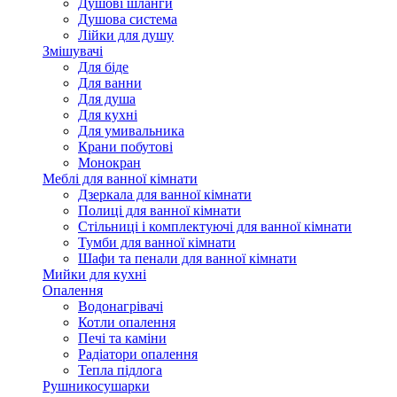
Душові шланги
Душова система
Лійки для душу
Змішувачі
Для біде
Для ванни
Для душа
Для кухні
Для умивальника
Крани побутові
Монокран
Меблі для ванної кімнати
Дзеркала для ванної кімнати
Полиці для ванної кімнати
Стільниці і комплектуючі для ванної кімнати
Тумби для ванної кімнати
Шафи та пенали для ванної кімнати
Мийки для кухні
Опалення
Водонагрівачі
Котли опалення
Печі та каміни
Радіатори опалення
Тепла підлога
Рушникосушарки