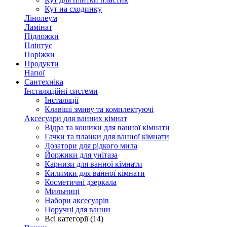
Кут на сходинку
Лінолеум
Ламінат
Підложки
Плінтус
Поріжки
Продукти
Напої
Сантехніка
Інсталяційні системи
Інсталяції
Клавіші змиву та комплектуючі
Аксесуари для ванних кімнат
Відра та кошики для ванної кімнати
Гачки та планки для ванної кімнати
Дозатори для рідкого мила
Йоржики для унітаза
Карнизи для ванної кімнати
Килимки для ванної кімнати
Косметичні дзеркала
Мильниці
Набори аксесуарів
Поручні для ванни
Всі категорії (14)