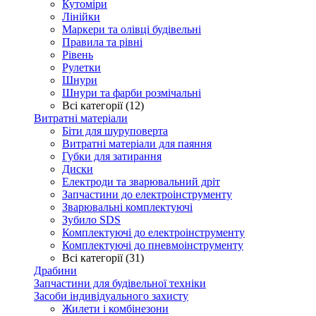
Кутоміри
Лінійки
Маркери та олівці будівельні
Правила та рівні
Рівень
Рулетки
Шнури
Шнури та фарби розмічальні
Всі категорії (12)
Витратні матеріали
Біти для шуруповерта
Витратні матеріали для паяння
Губки для затирання
Диски
Електроди та зварювальний дріт
Запчастини до електроінструменту
Зварювальні комплектуючі
Зубило SDS
Комплектуючі до електроінструменту
Комплектуючі до пневмоінструменту
Всі категорії (31)
Драбини
Запчастини для будівельної техніки
Засоби індивідуального захисту
Жилети і комбінезони