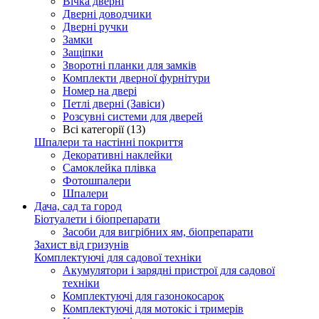
Вічка дверні
Дверні доводчики
Дверні ручки
Замки
Защіпки
Зворотні планки для замків
Комплекти дверної фурнітури
Номер на двері
Петлі дверні (Завіси)
Розсувні системи для дверей
Всі категорії (13)
Шпалери та настінні покриття
Декоративні наклейки
Самоклейка плівка
Фотошпалери
Шпалери
Дача, сад та город
Біотуалети і біопрепарати
Засоби для вигрібних ям, біопрепарати
Захист від гризунів
Комплектуючі для садової техніки
Акумулятори і зарядні пристрої для садової
техніки
Комплектуючі для газонокосарок
Комплектуючі для мотокіс і тримерів