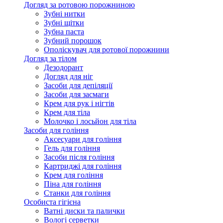
Догляд за ротовою порожниною
Зубні нитки
Зубні щітки
Зубна паста
Зубний порошок
Ополіскувач для ротової порожнини
Догляд за тілом
Дезодорант
Догляд для ніг
Засоби для депіляції
Засоби для засмаги
Крем для рук і нігтів
Крем для тіла
Молочко і лосьйон для тіла
Засоби для гоління
Аксесуари для гоління
Гель для гоління
Засоби після гоління
Картриджі для гоління
Крем для гоління
Піна для гоління
Станки для гоління
Особиста гігієна
Ватні диски та палички
Вологі серветки