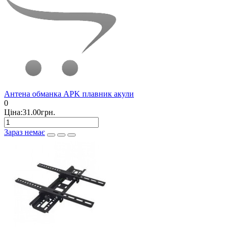
Антена обманка APK плавник акули
0
Ціна:31.00грн.
Зараз немає