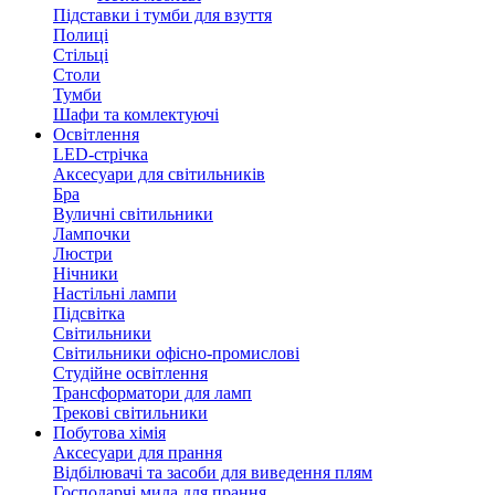
Підставки і тумби для взуття
Полиці
Стільці
Столи
Тумби
Шафи та комлектуючі
Освітлення
LED-стрічка
Аксесуари для світильників
Бра
Вуличні світильники
Лампочки
Люстри
Нічники
Настільні лампи
Підсвітка
Світильники
Світильники офісно-промислові
Студійне освітлення
Трансформатори для ламп
Трекові світильники
Побутова хімія
Аксесуари для прання
Відбілювачі та засоби для виведення плям
Господарчі мила для прання