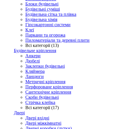
Блоки будівельні
Будівельні суміші
Будівельна сітка та плівка
Будівельна хімія
Гіпсокартонні системи
Клеї
Паркани та огорожа
Пиломатеріали та деревні плити
Всі категорії (13)
Будівельне кріплення
Анкери
Дюбелі
Заклепки будівельні
Кляймера
Ланцюги
Метричні кріплення
Перфороване кріплення
Сантехнічне кріплення
Скоби будівельні
Стрічка клейка
Всі категорії (17)
Двері
Двері вхідні
Двері міжкімнатні
Дверні коробки (лутки)