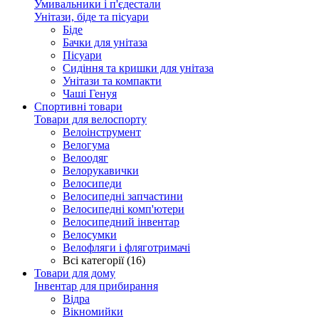
Умивальники і п'єдестали
Унітази, біде та пісуари
Біде
Бачки для унітаза
Пісуари
Сидіння та кришки для унітаза
Унітази та компакти
Чаші Генуя
Спортивні товари
Товари для велоспорту
Велоінструмент
Велогума
Велоодяг
Велорукавички
Велосипеди
Велосипедні запчастини
Велосипедні комп'ютери
Велосипедний інвентар
Велосумки
Велофляги і фляготримачі
Всі категорії (16)
Товари для дому
Інвентар для прибирання
Відра
Вікномийки