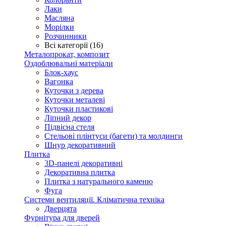
Лаки
Масляна
Морілки
Розчинники
Всі категорії (16)
Металопрокат, композит
Оздоблювальні матеріали
Блок-хаус
Вагонка
Куточки з дерева
Куточки металеві
Куточки пластикові
Ліпний декор
Підвісна стеля
Стельові плінтуси (багети) та молдинги
Шнур декоративний
Плитка
3D-панелі декоративні
Декоративна плитка
Плитка з натурального каменю
Фуга
Системи вентиляції. Кліматична техніка
Дверцята
Фурнітура для дверей