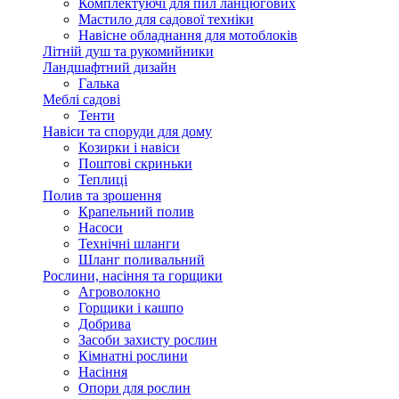
Комплектуючі для пил ланцюгових
Мастило для садової техніки
Навісне обладнання для мотоблоків
Літній душ та рукомийники
Ландшафтний дизайн
Галька
Меблі садові
Тенти
Навіси та споруди для дому
Козирки і навіси
Поштові скриньки
Теплиці
Полив та зрошення
Крапельний полив
Насоси
Технічні шланги
Шланг поливальний
Рослини, насіння та горщики
Агроволокно
Горщики і кашпо
Добрива
Засоби захисту рослин
Кімнатні рослини
Насіння
Опори для рослин