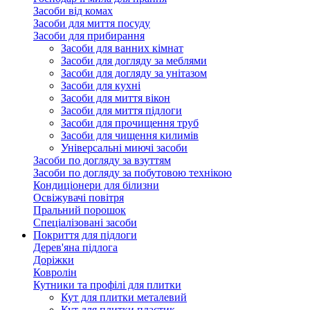
Засоби від комах
Засоби для миття посуду
Засоби для прибирання
Засоби для ванних кімнат
Засоби для догляду за меблями
Засоби для догляду за унітазом
Засоби для кухні
Засоби для миття вікон
Засоби для миття підлоги
Засоби для прочищення труб
Засоби для чищення килимів
Універсальні миючі засоби
Засоби по догляду за взуттям
Засоби по догляду за побутовою технікою
Кондиціонери для білизни
Освіжувачі повітря
Пральний порошок
Спеціалізовані засоби
Покриття для підлоги
Дерев'яна підлога
Доріжки
Ковролін
Кутники та профілі для плитки
Кут для плитки металевий
Кут для плитки пластик