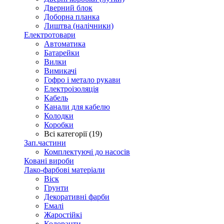
Дверний блок
Доборна планка
Лиштва (налічники)
Електротовари
Автоматика
Батарейки
Вилки
Вимикачі
Гофро і метало рукави
Електроізоляція
Кабель
Канали для кабелю
Колодки
Коробки
Всі категорії (19)
Зап.частини
Комплектуючі до насосів
Ковані вироби
Лако-фарбові матеріали
Віск
Грунти
Декоративні фарби
Емалі
Жаростійкі
Колоранти