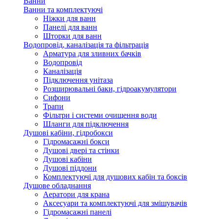
Ванни
Ванни та комплектуючі
Ніжки для ванн
Панелі для ванн
Шторки для ванн
Водопровід, каналізація та фільтрація
Арматура для зливних бачків
Водопровід
Каналізація
Підключення унітаза
Розширювальні баки, гідроакумулятори
Сифони
Трапи
Фільтри і системи очищення води
Шланги для підключення
Душові кабіни, гідробокси
Гідромасажні бокси
Душові двері та стінки
Душові кабіни
Душові піддони
Комплектуючі для душових кабін та боксів
Душове обладнання
Аератори для крана
Аксесуари та комплектуючі для змішувачів
Гідромасажні панелі