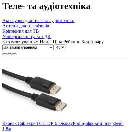
Теле- та аудіотехніка
Аксесуари для теле- та аудіотехніки
Антени для телевізорів
Кріплення для ТВ
Універсальні пульти ДК
За замовчуванням
Назва
Ціна
Рейтинг
Код товару
Кабель Cablexpert CC-DP-6 DisplayPort цифровий інтерфейс
1,8м