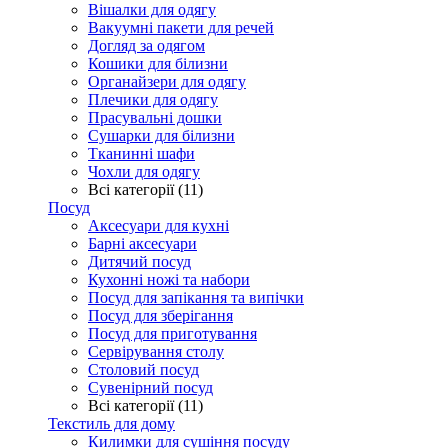
Вішалки для одягу
Вакуумні пакети для речей
Догляд за одягом
Кошики для білизни
Органайзери для одягу
Плечики для одягу
Прасувальні дошки
Сушарки для білизни
Тканинні шафи
Чохли для одягу
Всі категорії (11)
Посуд
Аксесуари для кухні
Барні аксесуари
Дитячий посуд
Кухонні ножі та набори
Посуд для запікання та випічки
Посуд для зберігання
Посуд для приготування
Сервірування столу
Столовий посуд
Сувенірний посуд
Всі категорії (11)
Текстиль для дому
Килимки для сушіння посуду